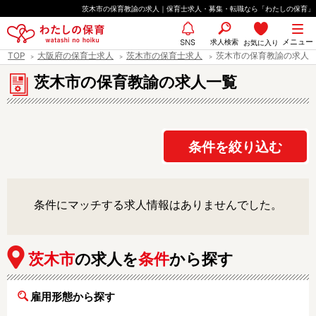
ペ
茨木市の保育教諭の求人｜保育士求人・募集・転職なら「わたしの保育」
ー
都道府県
メニュー
ジ
求人検索
お気に入り
SNS
TOP
大阪府の保育士求人
茨木市の保育士求人
茨木市の保育教諭の求人
の
先
茨木市の保育教諭の求人一覧
エリア情報
頭
で
す
条件を絞り込む
雇用形態
条件にマッチする求人情報はありませんでした。
職種
保育士
保育教諭
茨木市
の求人を
条件
から探す
保育補助
幼稚園教諭
放課後児童支援員
学童スタッフ
雇用形態から探す
栄養士
調理師