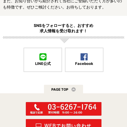
岸和田市
豊中市
池田市
また、お知り合いから紹介されて当社にご登録いただく方が多いの
も特徴です。ぜひご検討ください。お待ちしております。
吹田市
泉大津市
高槻市
貝塚市
守口市
枚方市
SNSをフォローすると、おすすめ
求人情報を受け取れます！
茨木市
八尾市
泉佐野市
富田林市
寝屋川市
河内長野市
松原市
大東市
和泉市
LINE公式
Facebook
箕面市
柏原市
羽曳野市
門真市
摂津市
高石市
PAGE TOP
藤井寺市
東大阪市
泉南市
四條畷市
交野市
大阪狭山市
阪南市
三島郡
豊能郡