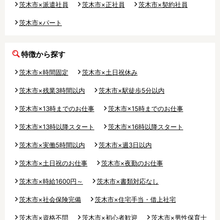
茨木市×派遣社員
茨木市×正社員
茨木市×契約社員
調理補助
看護師
保育事務
その他
茨木市×パート
施設形態
特徴から探す
公立保育園
私立認可保育園
茨木市×時間固定
茨木市×土日祝休み
認定こども園
幼稚園
茨木市×残業3時間以内
茨木市×駅徒歩5分以内
小規模認可保育園
認可外保育園
病院内保育所
事業所内保育所
茨木市×13時までのお仕事
茨木市×15時までのお仕事
学童保育施設
児童館
茨木市×13時以降スタート
茨木市×16時以降スタート
子育て支援センター
児童発達支援事業所
茨木市×実働5時間以内
茨木市×週3日以内
放課後等デイサービ
テンダーの運営施設
ス
茨木市×土日祝のお仕事
茨木市×夜勤のお仕事
その他施設
茨木市×時給1600円～
茨木市×書類対応なし
茨木市×社会保険完備
茨木市×住宅手当・借上社宅
特徴
時間固定
土日祝休み
茨木市×資格不問
茨木市×初心者歓迎
茨木市×男性保育士