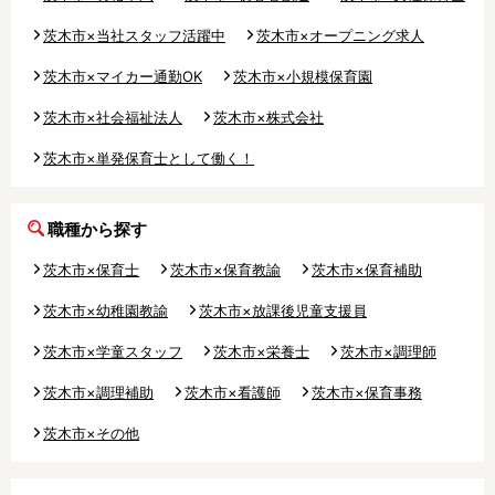
残業3時間以内
駅徒歩5分以内
茨木市×当社スタッフ活躍中
茨木市×オープニング求人
13時までのお仕事
15時までのお仕事
茨木市×マイカー通勤OK
茨木市×小規模保育園
13時以降スタート
16時以降スタート
実働5時間以内
週3日以内
茨木市×社会福祉法人
茨木市×株式会社
土日祝のお仕事
夜勤のお仕事
茨木市×単発保育士として働く！
時給1600円～
書類対応なし
社会保険完備
住宅手当・借上社宅
職種から探す
資格不問
初心者歓迎
茨木市×保育士
茨木市×保育教諭
茨木市×保育補助
男性保育士
当社スタッフ活躍中
オープニング求人
マイカー通勤OK
茨木市×幼稚園教諭
茨木市×放課後児童支援員
小規模保育園
社会福祉法人
茨木市×学童スタッフ
茨木市×栄養士
茨木市×調理師
株式会社
単発保育士として働
く！
茨木市×調理補助
茨木市×看護師
茨木市×保育事務
茨木市×その他
月収見込み
〜