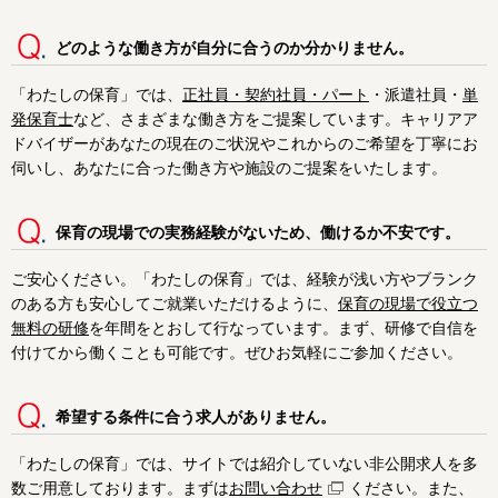
どのような働き方が自分に合うのか分かりません。
「わたしの保育」では、
正社員・契約社員・パート
・派遣社員・
単
発保育士
など、さまざまな働き方をご提案しています。キャリアア
ドバイザーがあなたの現在のご状況やこれからのご希望を丁寧にお
伺いし、あなたに合った働き方や施設のご提案をいたします。
保育の現場での実務経験がないため、働けるか不安です。
大阪市で絞り込む
ご安心ください。「わたしの保育」では、経験が浅い方やブランク
大阪市
都島区
福島区
のある方も安心してご就業いただけるように、
保育の現場で役立つ
無料の研修
を年間をとおして行なっています。まず、研修で自信を
此花区
西区
港区
付けてから働くことも可能です。ぜひお気軽にご参加ください。
大正区
天王寺区
浪速区
希望する条件に合う求人がありません。
西淀川区
東淀川区
東成区
「わたしの保育」では、サイトでは紹介していない非公開求人を多
生野区
旭区
城東区
数ご用意しております。まずは
お問い合わせ
ください。また、