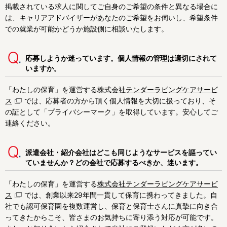
掲載されている求人に関してご自身のご希望の条件と異なる場合に
阿倍野区
住之江区
東住吉区
は、キャリアアドバイザーがあなたのご希望をお伺いし、希望条件
での就業が可能かどうか施設側に相談いたします。
西成区
淀川区
鶴見区
応募しようか迷っています。個人情報の管理は適切にされて
住吉区
平野区
北区
いますか。
中央区
「わたしの保育」を運営する
株式会社テンダーラビングケアサービ
ス
では、応募者の方から頂く個人情報を大切に扱っており、そ
の証として「プライバシーマーク」を取得しています。安心してご
堺市で絞り込む
連絡ください。
堺市
堺区
中区
派遣会社・紹介会社はどこも同じようなサービスを謳ってい
東区
西区
南区
ていませんか？どの会社で応募するべきか、迷います。
北区
美原区
「わたしの保育」を運営する
株式会社テンダーラビングケアサービ
ス
では、創業以来29年間一貫して保育に携わってきました。自
社でも認可保育園を複数運営し、保育と保育士さんに真摯に向き合
その他の地域で絞り込む
ってきたからこそ、皆さまのお気持ちに寄り添う対応が可能です。