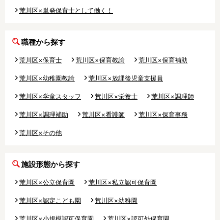
その他の地域で絞り込む
荒川区×単発保育士として働く！
昭島市
あきる野市
稲城市
職種から探す
青梅市
清瀬市
国立市
荒川区×保育士
荒川区×保育教諭
荒川区×保育補助
小金井市
国分寺市
小平市
荒川区×幼稚園教諭
荒川区×放課後児童支援員
狛江市
立川市
多摩市
荒川区×学童スタッフ
荒川区×栄養士
荒川区×調理師
調布市
西東京市
八王子市
荒川区×調理補助
荒川区×看護師
荒川区×保育事務
羽村市
東久留米市
東村山市
荒川区×その他
東大和市
日野市
府中市
施設形態から探す
福生市
町田市
三鷹市
荒川区×公立保育園
荒川区×私立認可保育園
武蔵野市
武蔵村山市
西多摩郡
荒川区×認定こども園
荒川区×幼稚園
荒川区×小規模認可保育園
荒川区×認可外保育園