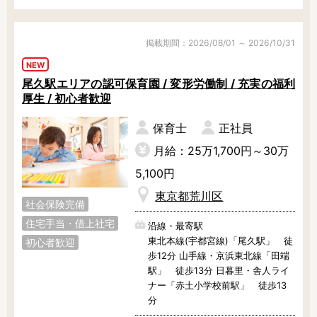
もちろん大手法人なので、働き方や
コンプライアンスに対しての取り組
掲載期間：2026/08/01 ～ 2026/10/31
みは徹底しています。

NEW
尾久駅エリアの認可保育園 / 変形労働制 / 充実の福利
キャリアプランも豊富にありますの
厚生 / 初心者歓迎
で、保育士としての将来像が描きや
すいことも人気の理由です。

保育士
正社員
まずは見学から大歓迎！ぜひ、お気
月給：25万1,700円～30万
軽にお問い合わせくださいね！
5,100円
東京都荒川区
社会保険完備
住宅手当・借上社宅
沿線・最寄駅
東北本線(宇都宮線)「尾久駅」 徒
初心者歓迎
歩12分 山手線・京浜東北線「田端
駅」 徒歩13分 日暮里・舎人ライ
ナー「赤土小学校前駅」 徒歩13
分