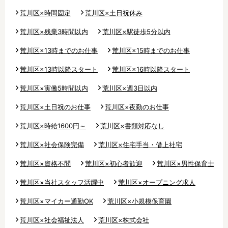
荒川区×時間固定
荒川区×土日祝休み
東京23区内で絞り込む
荒川区×残業3時間以内
荒川区×駅徒歩5分以内
東京23区内
千代田区
中央区
荒川区×13時までのお仕事
荒川区×15時までのお仕事
荒川区×13時以降スタート
荒川区×16時以降スタート
港区
文京区
新宿区
荒川区×実働5時間以内
荒川区×週3日以内
渋谷区
台東区
墨田区
荒川区×土日祝のお仕事
荒川区×夜勤のお仕事
江東区
荒川区
足立区
荒川区×時給1600円～
荒川区×書類対応なし
葛飾区
江戸川区
品川区
荒川区×社会保険完備
荒川区×住宅手当・借上社宅
目黒区
大田区
世田谷区
荒川区×資格不問
荒川区×初心者歓迎
荒川区×男性保育士
中野区
杉並区
練馬区
荒川区×当社スタッフ活躍中
荒川区×オープニング求人
豊島区
北区
板橋区
荒川区×マイカー通勤OK
荒川区×小規模保育園
荒川区×社会福祉法人
荒川区×株式会社