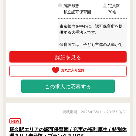
施設形態
定員数
私立認可保育園
70名
東京都内を中心に、認可保育所を提
供する大手法人です。

保育面では、子ども主体の活動がで
きるよう、コーナー遊びをはじめと
詳細を見る
した子どもの自主性を刺激する取り
組みを実施しています。

もっと子どもを中心とした保育がし
たい方なら、きっと、早く職場に行
この求人に応募する
きたくなるくらい毎日を楽しく過ご
せると思います。

もちろん大手法人なので、働き方や
コンプライアンスに対しての取り組
掲載期間：2026/08/01 ～ 2026/10/31
みは徹底しています。

NEW
尾久駅エリアの認可保育園 / 充実の福利厚生 / 特別休
キャリアプランも豊富にありますの
暇あり / 未経験・ブランクありOK
で、保育士としての将来像が描きや