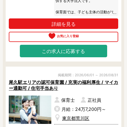
供する大手法人です。

残業3時間以内
駅徒歩5分以内
保育面では、子ども主体の活動がで
13時までのお仕事
15時までのお仕事
きるよう、コーナー遊びをはじめと
13時以降スタート
16時以降スタート
詳細を見る
した子どもの自主性を刺激する取り
実働5時間以内
組みを実施しています。

週3日以内
土日祝のお仕事
夜勤のお仕事
もっと子どもを中心とした保育がし
時給1600円～
書類対応なし
たい方なら、きっと、早く職場に行
この求人に応募する
きたくなるくらい毎日を楽しく過ご
社会保険完備
住宅手当・借上社宅
せると思います。

資格不問
初心者歓迎
男性保育士
当社スタッフ活躍中
もちろん大手法人なので、働き方や
掲載期間：2026/06/01 ～ 2026/08/31
オープニング求人
マイカー通勤OK
コンプライアンスに対しての取り組
尾久駅エリアの認可保育園 / 充実の福利厚生 / マイカ
みは徹底しています。

小規模保育園
社会福祉法人
ー通勤可 / 住宅手当あり
株式会社
単発保育士として働
キャリアプランも豊富にありますの
保育士
正社員
く！
で、保育士としての将来像が描きや
すいことも人気の理由です。

月給：24万7,200円～
月収見込み
東京都荒川区
まずは見学から大歓迎！ぜひ、お気
〜
軽にお問い合わせくださいね！