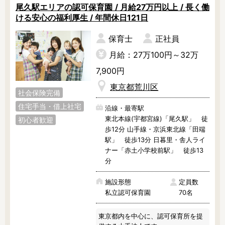
尾久駅エリアの認可保育園 / 月給27万円以上 / 長く働
調理補助
看護師
ける安心の福利厚生 / 年間休日121日
保育事務
その他
保育士
正社員
施設形態
月給：27万100円～32万
公立保育園
私立認可保育園
7,900円
認定こども園
幼稚園
東京都荒川区
社会保険完備
小規模認可保育園
認可外保育園
住宅手当・借上社宅
病院内保育所
事業所内保育所
沿線・最寄駅
東北本線(宇都宮線)「尾久駅」 徒
初心者歓迎
学童保育施設
児童館
歩12分 山手線・京浜東北線「田端
子育て支援センター
児童発達支援事業所
駅」 徒歩13分 日暮里・舎人ライ
ナー「赤土小学校前駅」 徒歩13
放課後等デイサービ
テンダーの運営施設
分
ス
その他施設
施設形態
定員数
私立認可保育園
70名
特徴
東京都内を中心に、認可保育所を提
時間固定
土日祝休み