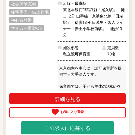
沿線・最寄駅
社会保険完備
東北本線(宇都宮線)「尾久駅」 徒
住宅手当・借上社宅
歩12分 山手線・京浜東北線「田端
フリーワード検索
初心者歓迎
駅」 徒歩13分 日暮里・舎人ライ
マイカー通勤OK
ナー「赤土小学校前駅」 徒歩13
分
施設形態
定員数
私立認可保育園
70名
東京都内を中心に、認可保育所を提
供する大手法人です。

保育面では、子ども主体の活動がで
きるよう、コーナー遊びをはじめと
詳細を見る
した子どもの自主性を刺激する取り
組みを実施しています。

もっと子どもを中心とした保育がし
たい方なら、きっと、早く職場に行
この求人に応募する
きたくなるくらい毎日を楽しく過ご
せると思います。
