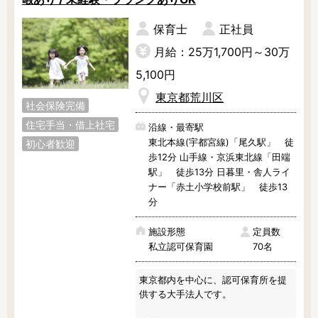
すいことも人気の理由です。

保育士
正社員
まずは見学から大歓迎！ぜひ、お気
月給：25万1,700円～30万
軽にお問い合わせくださいね！
5,100円
東京都荒川区
社会保険完備
住宅手当・借上社宅
沿線・最寄駅
東北本線(宇都宮線)「尾久駅」 徒
初心者歓迎
歩12分 山手線・京浜東北線「田端
駅」 徒歩13分 日暮里・舎人ライ
ナー「赤土小学校前駅」 徒歩13
分
施設形態
定員数
私立認可保育園
70名
東京都内を中心に、認可保育所を提
供する大手法人です。
