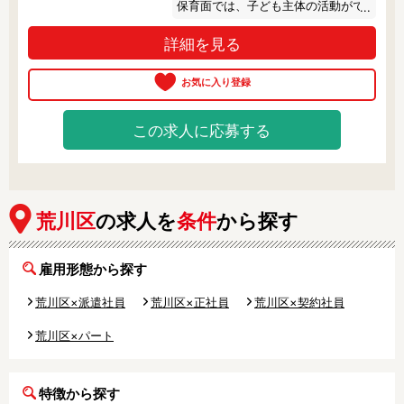
保育面では、子ども主体の活動がで
きるよう、コーナー遊びをはじめと
詳細を見る
した子どもの自主性を刺激する取り
組みを実施しています。

もっと子どもを中心とした保育がし
たい方なら、きっと、早く職場に行
この求人に応募する
きたくなるくらい毎日を楽しく過ご
せると思います。

もちろん大手法人なので、働き方や
コンプライアンスに対しての取り組
荒川区
の求人を
条件
から探す
みは徹底しています。

キャリアプランも豊富にありますの
雇用形態から探す
で、保育士としての将来像が描きや
すいことも人気の理由です。

荒川区×派遣社員
荒川区×正社員
荒川区×契約社員
まずは見学から大歓迎！ぜひ、お気
荒川区×パート
軽にお問い合わせくださいね！
特徴から探す