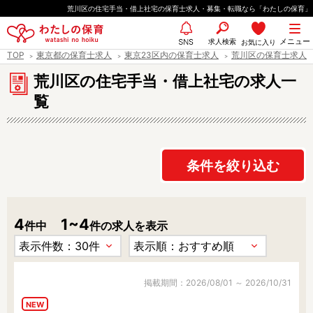
ペ
荒川区の住宅手当・借上社宅の保育士求人・募集・転職なら「わたしの保育」
ー
都道府県
メニュー
ジ
求人検索
お気に入り
SNS
TOP
東京都の保育士求人
東京23区内の保育士求人
荒川区の保育士求人
の
先
荒川区の住宅手当・借上社宅の求人一
エリア情報
頭
覧
で
す
雇用形態
条件を絞り込む
4
1~4
職種
件中
件の求人を表示
保育士
保育教諭
保育補助
幼稚園教諭
放課後児童支援員
学童スタッフ
掲載期間：2026/08/01 ～ 2026/10/31
栄養士
調理師
NEW