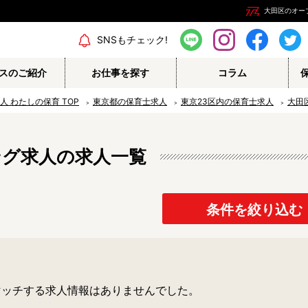
大田区のオー
エリア情報
SNSもチェック!
スのご紹介
お仕事を探す
コラム
人 わたしの保育
TOP
東京都の保育士求人
東京23区内の保育士求人
大田
ング求人の求人一覧
保育補助
幼稚園教諭
栄養士
調理師
保育事務
その他
条件を絞り込む
認定こども園
幼稚園
マッチする求人情報はありませんでした。
病院内保育所
事業所内保育