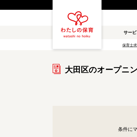
都道府県
サービ
雇用形態
保育士求
職種
大田区のオープニ
保育士
保育教諭
放課後児童支援員
学童スタッフ
調理補助
看護師
施設形態
公立保育園
私立認可保育園
条件に
小規模認可保育園
認可外保育園