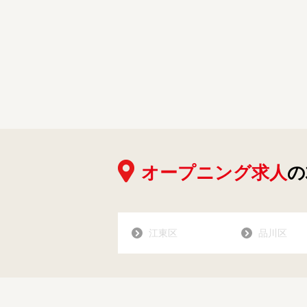
オープニング求人
の
江東区
品川区