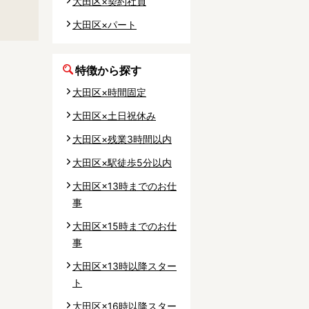
大田区×契約社員
事業所
大田区×パート
特徴から探す
大田区×時間固定
内
大田区×土日祝休み
タート
大田区×残業3時間以内
大田区×駅徒歩5分以内
上社宅
大田区×13時までのお仕
活躍中
事
大田区×15時までのお仕
事
大田区×13時以降スター
ト
大田区×16時以降スター