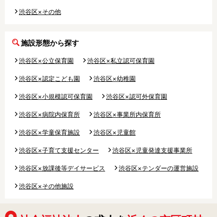
中野区
杉並区
練馬区
渋谷区×その他
豊島区
北区
板橋区
施設形態から探す
その他の地域で絞り込む
渋谷区×公立保育園
渋谷区×私立認可保育園
昭島市
あきる野市
稲城市
渋谷区×認定こども園
渋谷区×幼稚園
青梅市
清瀬市
国立市
渋谷区×小規模認可保育園
渋谷区×認可外保育園
小金井市
国分寺市
小平市
渋谷区×病院内保育所
渋谷区×事業所内保育所
渋谷区×学童保育施設
狛江市
立川市
渋谷区×児童館
多摩市
渋谷区×子育て支援センター
渋谷区×児童発達支援事業所
調布市
西東京市
八王子市
渋谷区×放課後等デイサービス
渋谷区×テンダーの運営施設
羽村市
東久留米市
東村山市
渋谷区×その他施設
東大和市
日野市
府中市
福生市
町田市
三鷹市