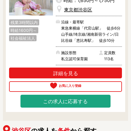
時給：1,650円～1,750円
東京都渋谷区
沿線・最寄駅
残業3時間以内
東急東横線「代官山駅」 徒歩6分
時給1600円～
山手線/埼京線/湘南新宿ライン/日
社会福祉法人
比谷線「恵比寿駅」 徒歩10分
施設形態
定員数
私立認可保育園
113名
詳細を見る
この求人に応募する
渋谷区
の求人を
条件
から探す