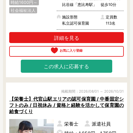
時給1600円～
比谷線「恵比寿駅」 徒歩10分
社会福祉法人
施設形態
定員数
私立認可保育園
113名
詳細を見る
この求人に応募する
掲載期間：2026/08/01 ～ 2026/10/31
【栄養士】代官山駅エリアの認可保育園 / 中番固定シ
フトのみ / 日祝休み / 資格と経験を活かして保育園の
給食づくり
栄養士
派遣社員