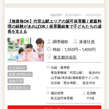
残業3時間以内
駅徒歩5分以内
13時までのお仕事
15時までのお仕事
掲載期間：2026/08/01 ～ 2026/10/31
13時以降スタート
16時以降スタート
【無資格OK】代官山駅エリアの認可保育園 / 家庭料
実働5時間以内
週3日以内
理の経験があればOK / 保育園給食で子どもたちの成
長を支える
土日祝のお仕事
夜勤のお仕事
時給1600円～
書類対応なし
調理補助
派遣社員
社会保険完備
住宅手当・借上社宅
時給：1,350円～1,400円
資格不問
初心者歓迎
東京都渋谷区
男性保育士
当社スタッフ活躍中
オープニング求人
マイカー通勤OK
沿線・最寄駅
土日祝休み
東急東横線「代官山駅」 徒歩6分
小規模保育園
社会福祉法人
残業3時間以内
山手線/埼京線/湘南新宿ライン/日
資格不問
株式会社
単発保育士として働
比谷線「恵比寿駅」 徒歩10分
く！
社会福祉法人
施設形態
定員数
私立認可保育園
113名
月収見込み
〜