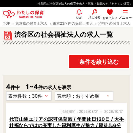
ペ
渋谷区の社会福祉法人の保育士求人・募集・転職なら「わたしの保育」
ー
都道府県
メニュー
ジ
求人検索
お気に入り
SNS
TOP
東京都の保育士求人
東京23区内の保育士求人
渋谷区の保育士求人
の
先
渋谷区の社会福祉法人の求人一覧
エリア情報
頭
で
す
条件を絞り込む
雇用形態
4
1~4
件中
件の求人を表示
職種
保育士
保育教諭
保育補助
幼稚園教諭
掲載期間：2026/08/01 ～ 2026/10/31
代官山駅エリアの認可保育園 / 年間休日120日 / 大手
放課後児童支援員
学童スタッフ
社福ならではの充実した福利厚生が魅力 / 駅徒歩6分
栄養士
調理師