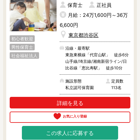
調理補助
保育士
看護師
正社員
保育事務
その他
月給：24万1,600円～36万
6,600円
施設形態
東京都渋谷区
初心者歓迎
公立保育園
私立認可保育園
男性保育士
沿線・最寄駅
認定こども園
幼稚園
東急東横線「代官山駅」 徒歩6分
社会福祉法人
小規模認可保育園
認可外保育園
山手線/埼京線/湘南新宿ライン/日
病院内保育所
事業所内保育所
比谷線「恵比寿駅」 徒歩10分
学童保育施設
児童館
施設形態
定員数
子育て支援センター
児童発達支援事業所
私立認可保育園
113名
放課後等デイサービ
テンダーの運営施設
ス
詳細を見る
その他施設
特徴
この求人に応募する
時間固定
土日祝休み