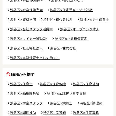
渋谷区×時給1600円～
渋谷区×書類対応なし
渋谷区×社会保険完備
渋谷区×住宅手当・借上社宅
渋谷区×資格不問
渋谷区×初心者歓迎
渋谷区×男性保育士
渋谷区×当社スタッフ活躍中
渋谷区×オープニング求人
渋谷区×マイカー通勤OK
渋谷区×小規模保育園
東京23区内で絞り込む
渋谷区×社会福祉法人
渋谷区×株式会社
東京23区内
千代田区
中央区
渋谷区×単発保育士として働く！
港区
文京区
新宿区
渋谷区
台東区
墨田区
職種から探す
江東区
荒川区
足立区
渋谷区×保育士
渋谷区×保育教諭
渋谷区×保育補助
渋谷区×幼稚園教諭
渋谷区×放課後児童支援員
葛飾区
江戸川区
品川区
渋谷区×学童スタッフ
渋谷区×栄養士
渋谷区×調理師
目黒区
大田区
世田谷区
渋谷区×調理補助
渋谷区×看護師
渋谷区×保育事務