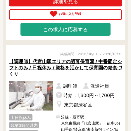
詳細を見る
フリーワード検索
この求人に応募する
掲載期間：2026/08/01 ～ 2026/10/31
【調理師】代官山駅エリアの認可保育園 / 中番固定シ
フトのみ / 日祝休み / 資格を活かして保育園の給食づ
くり
調理師
派遣社員
時給：1,600円～1,700円
東京都渋谷区
沿線・最寄駅
土日祝休み
東急東横線「代官山駅」 徒歩6分
残業3時間以内
山手線/埼京線/湘南新宿ライン/日