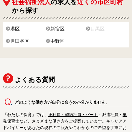
社会福祉法人
の求人を
近くの市区町村
から探す
武蔵野市
武蔵村山市
西多摩郡
港区
新宿区
目黒区
世田谷区
中野区
よくある質問
どのような働き方が自分に合うのか分かりません。
「わたしの保育」では、
正社員・契約社員・パート
・派遣社員・
単
発保育士
など、さまざまな働き方をご提案しています。キャリアア
ドバイザーがあなたの現在のご状況やこれからのご希望を丁寧にお