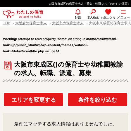
ペ
大阪市東成区の保育士求人・募集・転職なら「わたしの保育」
ー
都道府県
メニュー
ジ
求人検索
お気に入り
SNS
TOP
大阪府の保育士求人
大阪市の保育士求人
大阪市東成区の保育士求人
の
先
エリア情報
Warning
: Attempt to read property "name" on string in
/home/tlcs/watashi-
頭
hoiku.jp/public_html/wp/wp-content/themes/watashi-
で
hoiku/detail/area/title.php
on line
14
す
雇用形態
大阪市東成区()の保育士や幼稚園教諭
の求人、転職、派遣、募集
職種
エリアを変更する
条件を絞り込む
保育士
保育教諭
保育補助
幼稚園教諭
放課後児童支援員
学童スタッフ
条件にマッチする求人情報はありませんでした。
栄養士
調理師