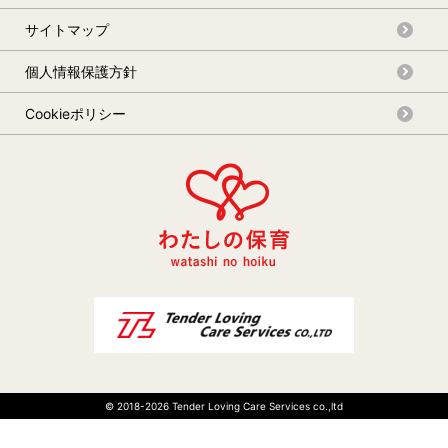
宮前区
麻生区
サイトマップ
相模原市で絞り込む
個人情報保護方針
相模原市
緑区
中央区
Cookieポリシー
南区
埼玉県で絞り込む
埼玉県
さいたま市
上尾市
朝霞市
入間市
桶川市
春日部市
加須市
川口市
川越市
北本市
行田市
© 2018-
2026 Tender Loving Care Services co.,ltd
久喜市
熊谷市
鴻巣市
03-6267-1764