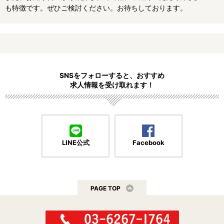
も特徴です。ぜひご検討ください。お待ちしております。
神奈川県で絞り込む
神奈川県
横浜市
川崎市
相模原市
厚木市
綾瀬市
伊勢原市
海老名市
小田原市
SNSをフォローすると、おすすめ
求人情報を受け取れます！
鎌倉市
座間市
逗子市
茅ケ崎市
秦野市
平塚市
藤沢市
三浦市
南足柄市
LINE公式
Facebook
大和市
三浦郡
横須賀市
高座郡
中郡
PAGE TOP
横浜市で絞り込む