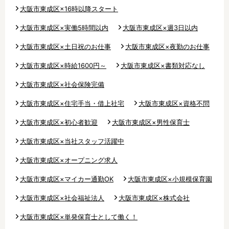
残業3時間以内
駅徒歩5分以内
大阪市東成区×16時以降スタート
13時までのお仕事
15時までのお仕事
大阪市東成区×実働5時間以内
大阪市東成区×週3日以内
13時以降スタート
16時以降スタート
大阪市東成区×土日祝のお仕事
大阪市東成区×夜勤のお仕事
実働5時間以内
週3日以内
大阪市東成区×時給1600円～
大阪市東成区×書類対応なし
土日祝のお仕事
夜勤のお仕事
時給1600円～
書類対応なし
大阪市東成区×社会保険完備
社会保険完備
住宅手当・借上社宅
大阪市東成区×住宅手当・借上社宅
大阪市東成区×資格不問
資格不問
初心者歓迎
大阪市東成区×初心者歓迎
大阪市東成区×男性保育士
男性保育士
当社スタッフ活躍中
大阪市東成区×当社スタッフ活躍中
オープニング求人
マイカー通勤OK
小規模保育園
社会福祉法人
大阪市東成区×オープニング求人
株式会社
単発保育士として働
大阪市東成区×マイカー通勤OK
大阪市東成区×小規模保育園
く！
大阪市東成区×社会福祉法人
大阪市東成区×株式会社
月収見込み
大阪市東成区×単発保育士として働く！
〜