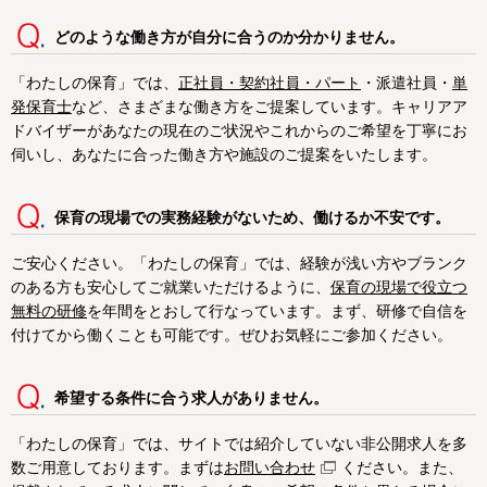
どのような働き方が自分に合うのか分かりません。
東京都で絞り込む
「わたしの保育」では、
正社員・契約社員・パート
・派遣社員・
単
東京都
東京23区内
昭島市
発保育士
など、さまざまな働き方をご提案しています。キャリアア
あきる野市
稲城市
青梅市
ドバイザーがあなたの現在のご状況やこれからのご希望を丁寧にお
伺いし、あなたに合った働き方や施設のご提案をいたします。
清瀬市
国立市
小金井市
保育の現場での実務経験がないため、働けるか不安です。
国分寺市
小平市
狛江市
ご安心ください。「わたしの保育」では、経験が浅い方やブランク
立川市
多摩市
調布市
のある方も安心してご就業いただけるように、
保育の現場で役立つ
無料の研修
を年間をとおして行なっています。まず、研修で自信を
西東京市
八王子市
羽村市
付けてから働くことも可能です。ぜひお気軽にご参加ください。
東久留米市
東村山市
東大和市
希望する条件に合う求人がありません。
日野市
府中市
福生市
「わたしの保育」では、サイトでは紹介していない非公開求人を多
町田市
三鷹市
武蔵野市
数ご用意しております。まずは
お問い合わせ
ください。また、