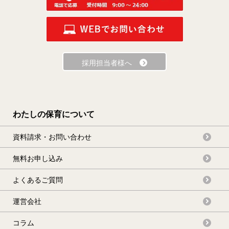
横浜市
鶴見区
神奈川区
西区
中区
南区
保土ヶ谷区
磯子区
金沢区
採用担当者様へ
港北区
戸塚区
港南区
旭区
緑区
瀬谷区
栄区
泉区
青葉区
わたしの保育について
都筑区
資料請求・お問い合わせ
無料お申し込み
川崎市で絞り込む
よくあるご質問
川崎市
川崎区
幸区
運営会社
中原区
高津区
多摩区
コラム