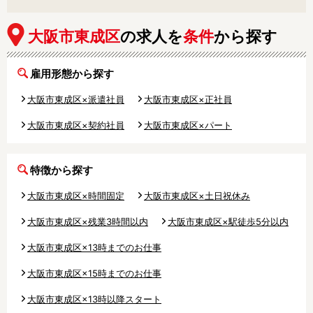
調理補助
看護師
保育事務
その他
大阪市東成区
の求人を
条件
から探す
施設形態
雇用形態から探す
公立保育園
私立認可保育園
大阪市東成区×派遣社員
大阪市東成区×正社員
認定こども園
幼稚園
大阪市東成区×契約社員
大阪市東成区×パート
小規模認可保育園
認可外保育園
病院内保育所
事業所内保育所
特徴から探す
学童保育施設
児童館
子育て支援センター
児童発達支援事業所
大阪市東成区×時間固定
大阪市東成区×土日祝休み
放課後等デイサービ
テンダーの運営施設
大阪市東成区×残業3時間以内
大阪市東成区×駅徒歩5分以内
ス
その他施設
大阪市東成区×13時までのお仕事
大阪市東成区×15時までのお仕事
特徴
大阪市東成区×13時以降スタート
時間固定
土日祝休み