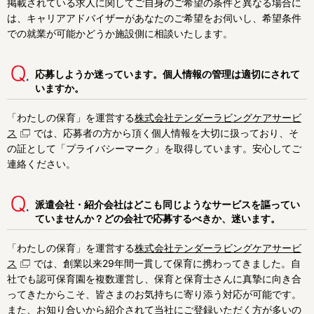
掲載されている求人に関してご自身のご希望の条件と異なる場合に
武蔵村山市
西多摩郡
は、キャリアアドバイザーがあなたのご希望をお伺いし、希望条件
での就業が可能かどうか施設側に相談いたします。
東京23区内で絞り込む
応募しようか迷っています。個人情報の管理は適切にされて
東京23区内
千代田区
中央区
いますか。
港区
文京区
新宿区
「わたしの保育」を運営する
株式会社テンダーラビングケアサービ
ス
では、応募者の方から頂く個人情報を大切に扱っており、そ
渋谷区
台東区
墨田区
の証として「プライバシーマーク」を取得しています。安心してご
連絡ください。
江東区
荒川区
足立区
葛飾区
江戸川区
品川区
派遣会社・紹介会社はどこも同じようなサービスを謳ってい
ていませんか？どの会社で応募するべきか、迷います。
目黒区
大田区
世田谷区
「わたしの保育」を運営する
株式会社テンダーラビングケアサービ
中野区
杉並区
練馬区
ス
では、創業以来29年間一貫して保育に携わってきました。自
社でも認可保育園を複数運営し、保育と保育士さんに真摯に向き合
豊島区
北区
板橋区
ってきたからこそ、皆さまのお気持ちに寄り添う対応が可能です。
また、お知り合いから紹介されて当社にご登録いただく方が多いの