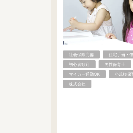
さいたま市で絞り込む
さいたま市
西区
北区
桜区
浦和区
南区
社会保険完備
住宅手当・
その他の地域で絞り込む
初心者歓迎
男性保育士
上尾市
朝霞市
入間市
マイカー通勤OK
小規模保
川口市
川越市
北本市
株式会社
鴻巣市
越谷市
坂戸市
白岡市
草加市
秩父市
新座市
蓮田市
羽生市
深谷市
富士見市
ふじみ野
吉川市
和光市
蕨市
北葛飾郡
児玉郡
秩父郡