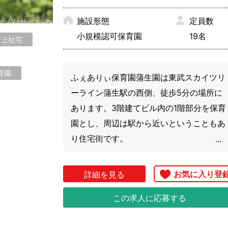
されているそうです

施設形態
定員数
また人材育成（研修）にも力をいれてお
小規模認可保育園
19名
借上社宅
り、運営の中でノウハウを生かした独自の
マニュアルがあるため、ムダなく効率的に
働けると評判です！

育園
ふぇありぃ保育園蒲生園は東武スカイツリ
ーライン蒲生駅の西側、徒歩5分の場所に
◎少人数保育がしたい方にぴったり

あります。3階建てビル内の1階部分を保育
生後6か月から2歳児までの定員19名のた
園とし、周辺は駅から近いということもあ
め、と子ども一人ひとりに目が届くから、

り住宅街です。

キメ細かい保育ができます。

定員は0歳～2歳までの19名、小規模認可保
アットホームでまるでおうちのなかにいる
育園になります。

詳細を見る
ような雰囲気の中、自分らしく働くことが
できます。

この求人に応募する
【ココがポイント】

◎抜群の立地・環境

ブランクのある方、子育て中の方、働き方