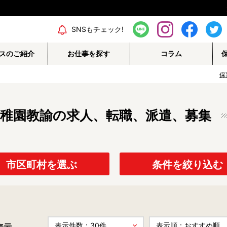
エリア情報
SNSもチェック!
スのご紹介
お仕事を探す
コラム
保
稚園教諭の求人、転職、派遣、募集
保育補助
幼稚園教諭
栄養士
調理師
保育事務
その他
市区町村を選ぶ
条件を絞り込む
認定こども園
幼稚園
病院内保育所
事業所内保育