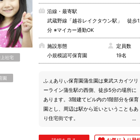
できます。

沿線・最寄駅
武蔵野線「越谷レイクタウン駅」 徒歩1
ブランクのある方、子育て中の方、働き方
大宮区
見沼区
中央
分 ※マイカー通勤OK
は多様に相談できます！

緑区
岩槻区
まずは見学からでも大歓迎！ぜひお気軽に
施設形態
定員数
問い合わせくださいね。
小規模認可保育園
19名
借上社宅
桶川市
春日部市
加須
育園
行田市
久喜市
熊谷
ふぇありぃ保育園蒲生園は東武スカイツリ
幸手市
狭山市
志木
ーライン蒲生駅の西側、徒歩5分の場所に
あります。3階建てビル内の1階部分を保育
鶴ヶ島市
所沢市
戸田
園とし、周辺は駅から近いということもあ
飯能市
東松山市
日高
り住宅街です。

市
本庄市
三郷市
八潮
定員は0歳～2歳までの19名、小規模認可保
入間郡
大里郡
北足
育園になります。

比企郡
南埼玉郡