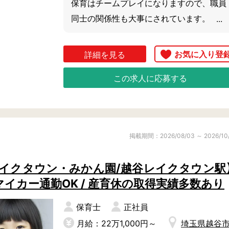
保育はチームプレイになりますので、職員
同士の関係性も大事にされています。

例えば職員のプチバースデーパーティーを
されているそうです

詳細を見る
また人材育成（研修）にも力をいれてお
この求人に応募する
り、運営の中でノウハウを生かした独自の
マニュアルがあるため、ムダなく効率的に
働けると評判です！

掲載期間：2026/08/03 ～ 2026/10
少人数保育がしたい方にぴったり

生後6か月から2歳児までの定員19名のた
レイクタウン・みかん園/越谷レイクタウン駅
め、と子ども一人ひとりに目が届くから、

 マイカー通勤OK / 産育休の取得実績多数あり
キメ細かい保育ができます。

アットホームでまるでおうちのなかにいる
保育士
正社員
ような雰囲気の中、自分らしく働くことが
月給：22万1,000円～
埼玉県越谷