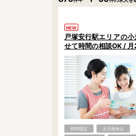
件中
件の求人を
学童保育施設
児童館
放課後等デイサービス
テンダーの運営施設
NEW
特徴
戸塚安行駅エリアの小規
時間固定
土日祝休み
せて時間の相談OK / 
13時までのお仕事
15時までのお仕事
実働5時間以内
週3日以内
時給1600円～
書類対応なし
資格不問
初心者歓迎
オープニング求人
マイカー通勤OK
株式会社
単発保育士として働
〜
月収見込み
時間固定
土日祝休み