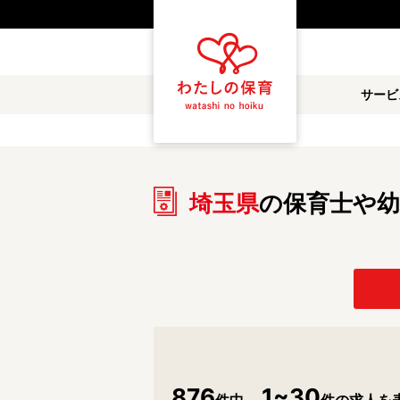
都道府県
サービ
雇用形態
職種
埼玉県
の保育士や幼
保育士
保育教諭
放課後児童支援員
学童スタッフ
調理補助
看護師
施設形態
公立保育園
私立認可保育園
小規模認可保育園
認可外保育園
876
1~30