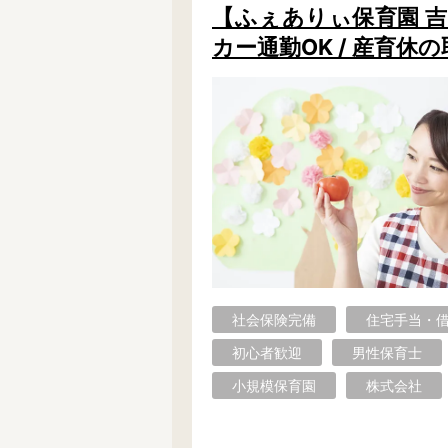
【ふぇありぃ保育園 吉
カー通勤OK / 産育休
社会保険完備
住宅手当・
初心者歓迎
男性保育士
小規模保育園
株式会社