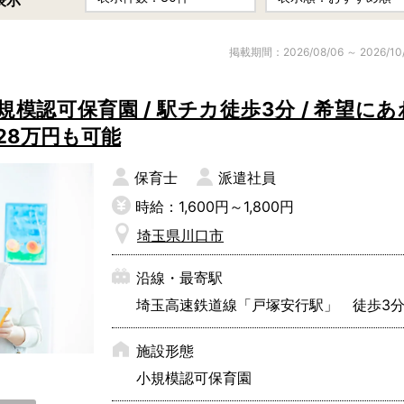
表示
子育て支援センター
児童発達支援
その他施設
掲載期間：2026/08/06 ～ 2026/10
模認可保育園 / 駅チカ徒歩3分 / 希望にあ
残業3時間以内
駅徒歩5分以
月28万円も可能
13時以降スタート
16時以降ス
保育士
派遣社員
土日祝のお仕事
夜勤のお仕事
時給：1,600円～1,800円
社会保険完備
住宅手当・借
埼玉県川口市
男性保育士
当社スタッフ
小規模保育園
社会福祉法人
沿線・最寄駅
く！
埼玉高速鉄道線「戸塚安行駅」 徒歩3
施設形態
小規模認可保育園