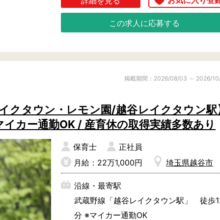
詳細を見る
この求人に応募する
【ココがポイント】

◎抜群の立地・環境

蒲生駅から徒歩5分！武蔵野線南越谷駅か
ら徒歩14分と2路線から通勤できます

掲載期間：2026/08/03 ～ 2026/10
小規模園ですが近隣には大きな公園もあり
ますので、子どもたちの遊ぶ場所には困り
レイクタウン・レモン園/越谷レイクタウン駅
ません。

 マイカー通勤OK / 産育休の取得実績多数あり
◎働きやすさを重視した制度

保育士
正社員
運営は小規模園を10園以上展開している株
月給：22万1,000円
埼玉県越谷市
式会社さんになります。

沿線・最寄駅
保育はチームプレイになりますので、職員
武蔵野線「越谷レイクタウン駅」 徒歩1
同士の関係性も大事にされています。

分 ※マイカー通勤OK
例えば職員のプチバースデーパーティーを