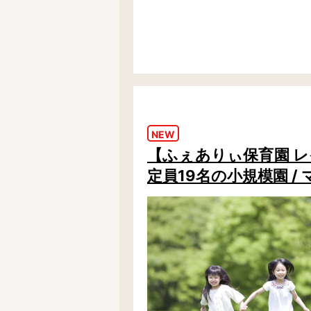
NEW
【ふぇありぃ保育園 
定員19名の小規模園 /