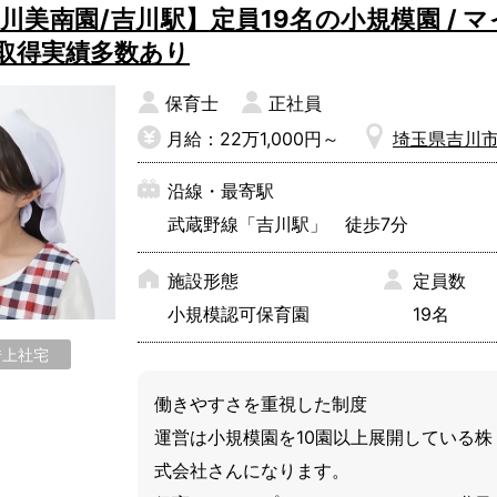
川美南園/吉川駅】定員19名の小規模園 / マ
の取得実績多数あり
保育士
正社員
月給：22万1,000円～
埼玉県吉川
沿線・最寄駅
武蔵野線「吉川駅」 徒歩7分
施設形態
定員数
小規模認可保育園
19名
借上社宅
働きやすさを重視した制度

運営は小規模園を10園以上展開している株
式会社さんになります。
