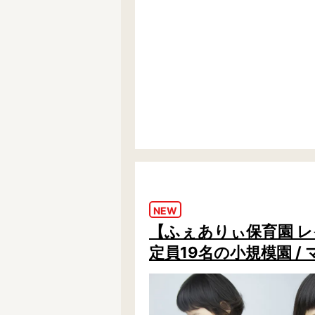
NEW
【ふぇありぃ保育園 
定員19名の小規模園 /