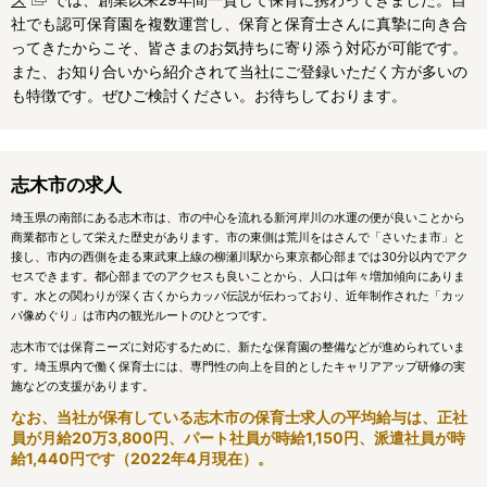
社でも認可保育園を複数運営し、保育と保育士さんに真摯に向き合
ってきたからこそ、皆さまのお気持ちに寄り添う対応が可能です。
また、お知り合いから紹介されて当社にご登録いただく方が多いの
も特徴です。ぜひご検討ください。お待ちしております。
志木市の求人
埼玉県の南部にある志木市は、市の中心を流れる新河岸川の水運の便が良いことから
商業都市として栄えた歴史があります。市の東側は荒川をはさんで「さいたま市」と
接し、市内の西側を走る東武東上線の柳瀬川駅から東京都心部までは30分以内でアク
セスできます。都心部までのアクセスも良いことから、人口は年々増加傾向にありま
す。水との関わりが深く古くからカッパ伝説が伝わっており、近年制作された「カッ
パ像めぐり」は市内の観光ルートのひとつです。
志木市では保育ニーズに対応するために、新たな保育園の整備などが進められていま
す。埼玉県内で働く保育士には、専門性の向上を目的としたキャリアアップ研修の実
施などの支援があります。
なお、当社が保有している志木市の保育士求人の平均給与は、正社
員が月給20万3,800円、パート社員が時給1,150円、派遣社員が時
給1,440円です（2022年4月現在）。