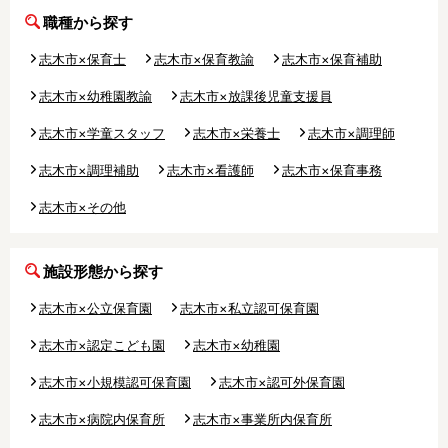
職種から探す
志木市×保育士
志木市×保育教諭
志木市×保育補助
志木市×幼稚園教諭
志木市×放課後児童支援員
志木市×学童スタッフ
志木市×栄養士
志木市×調理師
志木市×調理補助
志木市×看護師
志木市×保育事務
志木市×その他
施設形態から探す
志木市×公立保育園
志木市×私立認可保育園
志木市×認定こども園
志木市×幼稚園
志木市×小規模認可保育園
志木市×認可外保育園
志木市×病院内保育所
志木市×事業所内保育所