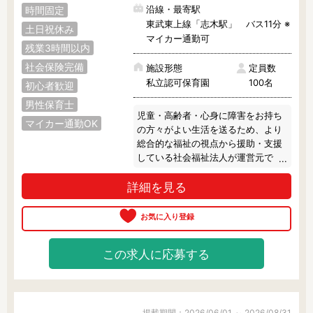
沿線・最寄駅
時間固定
さいたま市
西区
北区
東武東上線「志木駅」 バス11分 ※
土日祝休み
マイカー通勤可
大宮区
見沼区
中央区
残業3時間以内
社会保険完備
施設形態
定員数
桜区
浦和区
南区
私立認可保育園
100名
初心者歓迎
男性保育士
緑区
岩槻区
児童・高齢者・心身に障害をお持ち
マイカー通勤OK
の方々がよい生活を送るため、より
総合的な福祉の視点から援助・支援
その他の地域で絞り込む
している社会福祉法人が運営元で
す。

上尾市
朝霞市
入間市
詳細を見る
慣れるまでは先輩保育士がしっかり
桶川市
春日部市
加須市
サポート！未経験の方でも安心して
働けます。

川口市
川越市
北本市
無料駐車場を完備しているので、毎
この求人に応募する
月の駐車場代がかからずおトクで
行田市
久喜市
熊谷市
す。

ブランクのある方や子育て中の方、
鴻巣市
越谷市
坂戸市
正社員での勤務を検討されている方
など、多様な働き方が相談できま
掲載期間：2026/06/01 ～ 2026/08/31