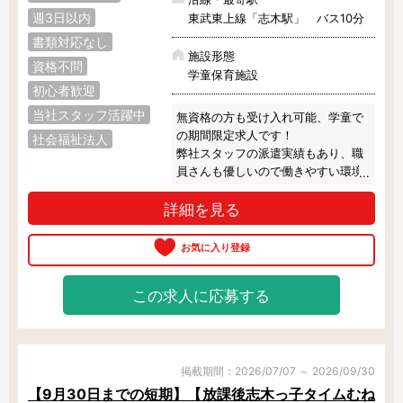
週3日以内
東武東上線「志木駅」 バス10分
書類対応なし
施設形態
資格不問
学童保育施設
初心者歓迎
当社スタッフ活躍中
無資格の方も受け入れ可能、学童で
の期間限定求人です！

社会福祉法人
弊社スタッフの派遣実績もあり、職
員さんも優しいので働きやすい環境
です♪

詳細を見る
目の前にバス停があるので、通勤も
便利！

勤務期間や勤務条件など柔軟に相談
可能のため、お気軽にご相談下さ
い！
この求人に応募する
掲載期間：2026/07/07 ～ 2026/09/30
【9月30日までの短期】【放課後志木っ子タイムむね