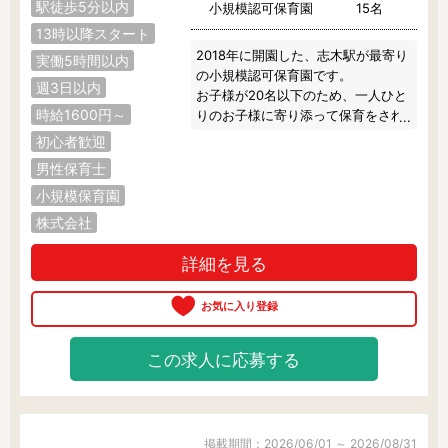
駅徒歩5分以内
小規模認可保育園
15名
13時以降スタート
2018年に開園した、志木駅が最寄り
実働5時間以内
の小規模認可保育園です。

週3日以内
お子様が20名以下のため、一人ひと
時給1600円～
りのお子様に寄り添って保育をされ
たい方を募集しております♪

初心者歓迎
ブランクのある方、子育て中の方、
男性保育士
正規職勤務を検討されている方な
ど、働き方は多様に相談できます。

小規模保育園
お気軽にご相談ください。
株式会社
詳細を見る
この求人に応募する
掲載期間：2026/06/01 ～ 2026/08/31