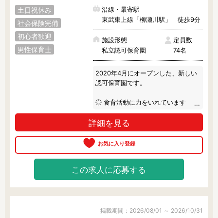
って教えてくださるので、ご経験・
沿線・最寄駅
土日祝休み
ブランク等があっても楽しく働いて
東武東上線「柳瀬川駅」 徒歩9分
いただけます。

社会保険完備
実際に園をご見学いただければ、家
初心者歓迎
庭的な雰囲気のよさも感じられると
施設形態
定員数
思います。
男性保育士
私立認可保育園
74名
2020年4月にオープンした、新しい
認可保育園です。

◎ 食育活動に力をいれています

栄養バランスの取れたオリジナルの
詳細を見る
給食を提供しています。

トウモロコシの皮むきやスイカ割
り、クリスマスになればケーキの飾
り付けなどをおこない、子どもたち
の興味を引き出します。

この求人に応募する
◎ 英語も身近な存在に

外国人講師を毎週招き、遊びの中で
ネイティブな英語に触れあうことで
子どもたちの可能性を広げます。

掲載期間：2026/08/01 ～ 2026/10/31