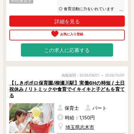
男性保育士
◎ 食育活動に力をいれています

栄養バランスの取れたオリジナルの
詳細を見る
給食を提供しています。

トウモロコシの皮むきやスイカ割
り、クリスマスになればケーキの飾
り付けなどをおこない、子どもたち
の興味を引き出します。

この求人に応募する
◎ 英語も身近な存在に

外国人講師を毎週招き、遊びの中で
ネイティブな英語に触れあうことで
子どもたちの可能性を広げます。

掲載期間：2026/08/01 ～ 2026/10/31
また、ハロウィンやクリスマスは盛
【しきポポロ保育園/柳瀬川駅】実働6Hの時短 / 土日
大に行なっているので、本場の雰囲
祝休み / リトミックや食育でイキイキと子どもを育て
気を感じられますよ。

る
◎ 親身になってくれる仲間がいる！

保育士
パート
新卒の先生からベテランの先生まで
幅広い年齢のスタッフさんが在籍し
時給：1,150円
ます。

埼玉県志木市
新しく仲間になる先生には親身にな