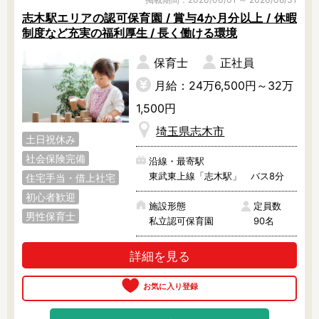
幸手市
狭山市
志木市
す。

志木駅エリアの認可保育園 / 賞与4か月分以上 / 休暇
お気軽にご相談ください。
制度など充実の福利厚生 / 長く働ける環境
白岡市
草加市
秩父市
保育士
正社員
鶴ヶ島市
所沢市
戸田市
月給：24万6,500円～32万
新座市
蓮田市
羽生市
1,500円
埼玉県志木市
飯能市
東松山市
日高市
土日祝休み
社会保険完備
沿線・最寄駅
深谷市
富士見市
ふじみ野市
東武東上線「志木駅」 バス8分
住宅手当・借上社宅
本庄市
三郷市
八潮市
初心者歓迎
施設形態
定員数
男性保育士
私立認可保育園
90名
吉川市
和光市
蕨市
入間郡
大里郡
北足立郡
詳細を見る
北葛飾郡
児玉郡
秩父郡
比企郡
南埼玉郡