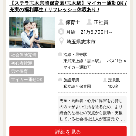
また、ハロウィンやクリスマスは盛
【ステラ志木宗岡保育園/志木駅】マイカー通勤OK /
大に行なっているので、本場の雰囲
充実の福利厚生 / リフレッシュ休暇あり /
気を感じられますよ。

保育士
正社員
◎ 親身になってくれる仲間がいる！

新卒の先生からベテランの先生まで
月給：21万5,700円～
幅広い年齢のスタッフさんが在籍し
埼玉県志木市
ます。

新しく仲間になる先生には親身にな
沿線・最寄駅
社会保険完備
って教えてくださるので、ご経験・
東武東上線「志木駅」 バス11分 ※
ブランク等があっても楽しく働いて
初心者歓迎
マイカー通勤可
いただけます。

男性保育士
実際に園をご見学いただければ、家
マイカー通勤OK
庭的な雰囲気のよさも感じられると
施設形態
定員数
思います。
私立認可保育園
100名
児童・高齢者・心身に障害をお持ち
の方々がよい生活を送るため、より
総合的な福祉の視点から援助・支援
している社会福祉法人が運営元で
す。

詳細を見る