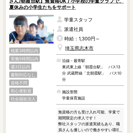
さん/朝霞台駅】無資格OK / 小学校の学童クラブで、
調理補助
看護師
夏休みの小学生たちをサポート
保育事務
その他
学童スタッフ
派遣社員
施設形態
公立保育園
私立認可保育園
時給：1,300円～
認定こども園
幼稚園
埼玉県志木市
残業3時間以内
小規模認可保育園
認可外保育園
実働5時間以内
沿線・最寄駅
病院内保育所
事業所内保育所
週3日以内
東武東上線「朝霞台駅」 バス13
学童保育施設
児童館
分 武蔵野線「北朝霞駅」 バス10
書類対応なし
分
子育て支援センター
児童発達支援事業所
資格不問
放課後等デイサービ
テンダーの運営施設
初心者歓迎
施設形態
ス
学童保育施設
社会福祉法人
その他施設
無資格の方も受け入れ可能、学童で
期間限定の求人です！

特徴
弊社スタッフの派遣実績もあり、職
時間固定
土日祝休み
員さんも優しいので働きやすい環境