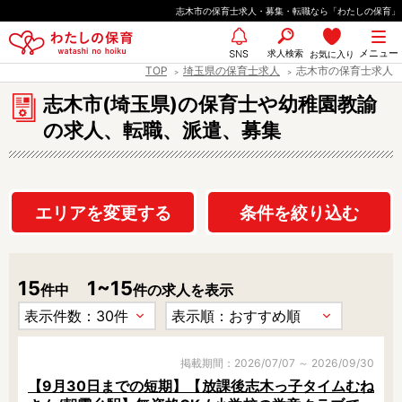
ペ
志木市の保育士求人・募集・転職なら「わたしの保育」
ー
都道府県
メニュー
ジ
求人検索
お気に入り
SNS
TOP
埼玉県の保育士求人
志木市の保育士求人
の
先
志木市(埼玉県)の保育士や幼稚園教諭
エリア情報
頭
の求人、転職、派遣、募集
で
す
雇用形態
エリアを変更する
条件を絞り込む
15
1~15
職種
件中
件の求人を表示
保育士
保育教諭
保育補助
幼稚園教諭
放課後児童支援員
学童スタッフ
掲載期間：2026/07/07 ～ 2026/09/30
【9月30日までの短期】【放課後志木っ子タイムむね
栄養士
調理師