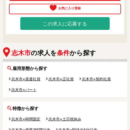
慣れるまでは先輩保育士がしっかり
サポート！未経験の方でも安心して
働けます。

無料駐車場を完備しているので、毎
この求人に応募する
月の駐車場代がかからずおトクで
す。

ブランクのある方や子育て中の方、
正社員での勤務を検討されている方
など、多様な働き方が相談できま
志木市
の求人を
条件
から探す
す。

お気軽にご相談ください。
雇用形態から探す
志木市×派遣社員
志木市×正社員
志木市×契約社員
志木市×パート
特徴から探す
志木市×時間固定
志木市×土日祝休み
志木市×残業3時間以内
志木市×駅徒歩5分以内