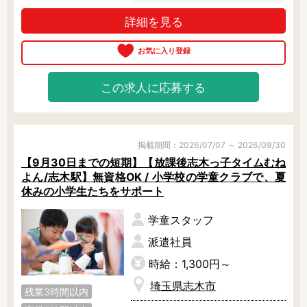
です♪

残業3時間以内
駅徒歩5分以内
詳細を見る
目の前にバス停があるので、通勤も
13時までのお仕事
15時までのお仕事
便利！

勤務期間や勤務条件など柔軟に相談
13時以降スタート
16時以降スタート
可能のため、お気軽にご相談下さ
実働5時間以内
週3日以内
い！
この求人に応募する
土日祝のお仕事
夜勤のお仕事
時給1600円～
書類対応なし
社会保険完備
住宅手当・借上社宅
掲載期間：2026/07/07 ～ 2026/09/30
資格不問
初心者歓迎
【9月30日までの短期】【放課後志木っ子タイムむね
男性保育士
当社スタッフ活躍中
よん/志木駅】無資格OK / 小学校の学童クラブで、夏
オープニング求人
マイカー通勤OK
休みの小学生たちをサポート
小規模保育園
社会福祉法人
学童スタッフ
株式会社
単発保育士として働
派遣社員
く！
時給：1,300円～
月収見込み
埼玉県志木市
残業3時間以内
〜