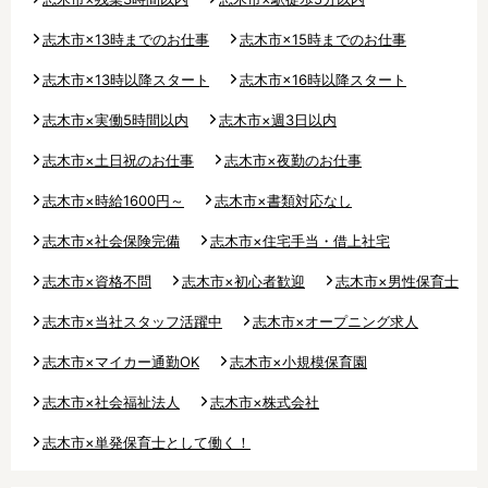
志木市×13時までのお仕事
志木市×15時までのお仕事
志木市×13時以降スタート
志木市×16時以降スタート
志木市×実働5時間以内
志木市×週3日以内
志木市×土日祝のお仕事
志木市×夜勤のお仕事
志木市×時給1600円～
志木市×書類対応なし
志木市×社会保険完備
志木市×住宅手当・借上社宅
志木市×資格不問
志木市×初心者歓迎
志木市×男性保育士
志木市×当社スタッフ活躍中
志木市×オープニング求人
志木市×マイカー通勤OK
志木市×小規模保育園
志木市×社会福祉法人
志木市×株式会社
志木市×単発保育士として働く！