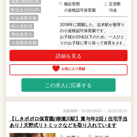
残業3時間以内
施設形態
定員数
駅徒歩5分以内
小規模認可保育園
15名
社会保険完備
2018年に開園した、志木駅が最寄り
初心者歓迎
の小規模認可保育園です。

男性保育士
お子様が20名以下のため、一人ひと
小規模保育園
りのお子様に寄り添って保育をされ
たい方を募集しております♪

詳細を見る
ブランクのある方、子育て中の方、
正規職勤務を検討されている方な
ど、働き方は多様に相談できます。

お気軽にご相談ください。
この求人に応募する
掲載期間：2026/08/01 ～ 2026/10/31
【しきポポロ保育園/柳瀬川駅】賞与年2回 / 住宅手当
あり / 天野式リトミックなどを取り入れています