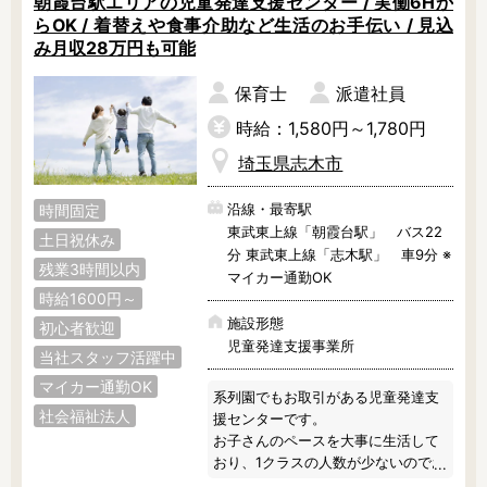
朝霞台駅エリアの児童発達支援センター / 実働6Hか
らOK / 着替えや食事介助など生活のお手伝い / 見込
み月収28万円も可能
保育士
派遣社員
時給：1,580円～1,780円
埼玉県志木市
沿線・最寄駅
時間固定
東武東上線「朝霞台駅」 バス22
土日祝休み
分 東武東上線「志木駅」 車9分 ※
残業3時間以内
マイカー通勤OK
時給1600円～
施設形態
初心者歓迎
児童発達支援事業所
当社スタッフ活躍中
マイカー通勤OK
系列園でもお取引がある児童発達支
社会福祉法人
援センターです。

お子さんのペースを大事に生活して
おり、1クラスの人数が少ないのでお
子さんとより深く関わりたい方にぴ