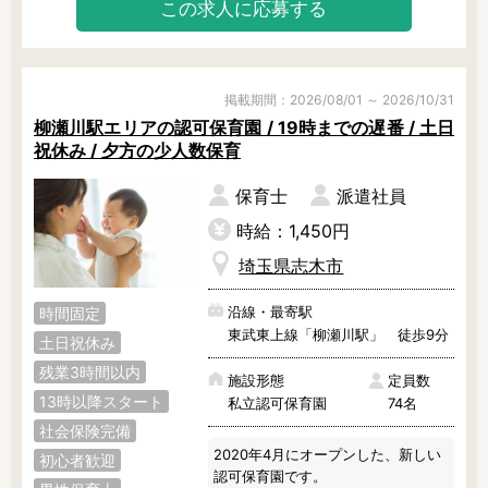
この求人に応募する
掲載期間：2026/08/01 ～ 2026/10/31
柳瀬川駅エリアの認可保育園 / 19時までの遅番 / 土日
祝休み / 夕方の少人数保育
保育士
派遣社員
時給：1,450円
埼玉県志木市
沿線・最寄駅
時間固定
東武東上線「柳瀬川駅」 徒歩9分
土日祝休み
残業3時間以内
施設形態
定員数
13時以降スタート
私立認可保育園
74名
社会保険完備
2020年4月にオープンした、新しい
初心者歓迎
認可保育園です。
