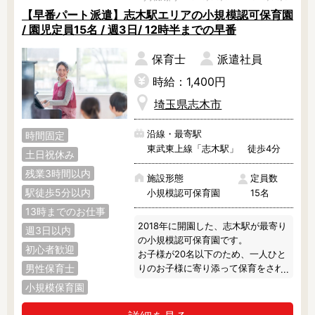
【早番パート派遣】志木駅エリアの小規模認可保育園
/ 園児定員15名 / 週3日/ 12時半までの早番
保育士
派遣社員
時給：1,400円
埼玉県志木市
沿線・最寄駅
時間固定
東武東上線「志木駅」 徒歩4分
土日祝休み
残業3時間以内
施設形態
定員数
駅徒歩5分以内
小規模認可保育園
15名
13時までのお仕事
2018年に開園した、志木駅が最寄り
週3日以内
の小規模認可保育園です。

初心者歓迎
お子様が20名以下のため、一人ひと
男性保育士
りのお子様に寄り添って保育をされ
たい方を募集しております♪

小規模保育園
ブランクのある方、子育て中の方、
正規職勤務を検討されている方な