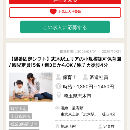
可能のため、お気軽にご相談下さ
い！
この求人に応募する
掲載期間：2026/08/01 ～ 2026/10/31
【遅番固定シフト】志木駅エリアの小規模認可保育園
/ 園児定員15名 / 週3日からOK / 駅チカ徒歩4分
保育士
派遣社員
時給：1,350円～1,450円
埼玉県志木市
沿線・最寄駅
時間固定
東武東上線「志木駅」 徒歩4分
土日祝休み
残業3時間以内
施設形態
定員数