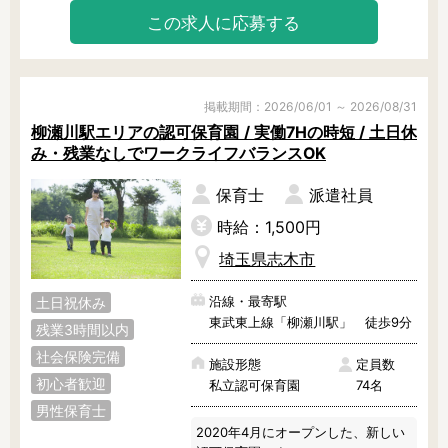
の興味を引き出します。

この求人に応募する
◎ 英語も身近な存在に

外国人講師を毎週招き、遊びの中で
ネイティブな英語に触れあうことで
子どもたちの可能性を広げます。

掲載期間：2026/06/01 ～ 2026/08/31
また、ハロウィンやクリスマスは盛
柳瀬川駅エリアの認可保育園 / 実働7Hの時短 / 土日休
大に行なっているので、本場の雰囲
み・残業なしでワークライフバランスOK
気を感じられますよ。
保育士
派遣社員
時給：1,500円
埼玉県志木市
沿線・最寄駅
土日祝休み
東武東上線「柳瀬川駅」 徒歩9分
残業3時間以内
社会保険完備
施設形態
定員数
初心者歓迎
私立認可保育園
74名
男性保育士
2020年4月にオープンした、新しい