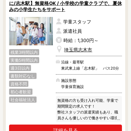
に/志木駅】無資格OK / 小学校の学童クラブで、夏休
みの小学生たちをサポート
学童スタッフ
派遣社員
時給：1,300円～
埼玉県志木市
残業3時間以内
実働5時間以内
沿線・最寄駅
週3日以内
東武東上線「志木駅」 バス20分
書類対応なし
施設形態
資格不問
学童保育施設
初心者歓迎
社会福祉法人
無資格の方も受け入れ可能、学童で
期間限定の求人です！

弊社スタッフの派遣実績もあり、職
員さんも優しいので働きやすい環境
です♪

詳細を見る
勤務期間や勤務条件など柔軟に相談