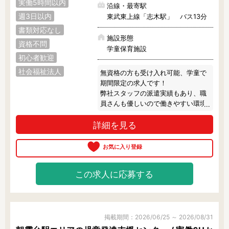
実働5時間以内
沿線・最寄駅
週3日以内
東武東上線「志木駅」 バス13分
フリーワード検索
書類対応なし
施設形態
資格不問
学童保育施設
初心者歓迎
社会福祉法人
無資格の方も受け入れ可能、学童で
期間限定の求人です！

弊社スタッフの派遣実績もあり、職
員さんも優しいので働きやすい環境
です♪

詳細を見る
勤務期間や勤務条件など柔軟に相談
可能のため、お気軽にご相談下さ
い！
この求人に応募する
掲載期間：2026/06/25 ～ 2026/08/31