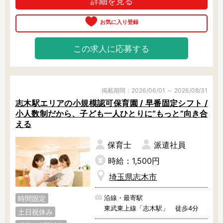
詳細を見る
ど、働き方は多様に相談できます。

お気軽にご相談ください。
この求人に応募する
掲載期間：2026/06/01 ～ 2026/08/31
志木駅エリアの小規模認可保育園 / 早番固定シフト /
小人数制だから、子ども一人ひとりに“もっと”向き合
える
保育士
派遣社員
時給：1,500円
埼玉県志木市
沿線・最寄駅
時間固定
東武東上線「志木駅」 徒歩4分
土日祝休み