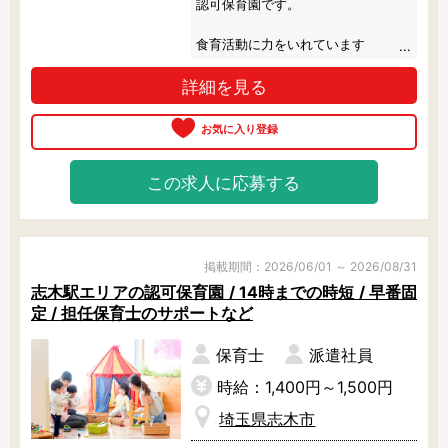
認可保育園です。

食育活動に力をいれています

栄養バランスの取れたオリジナルの
詳細を見る
給食を提供しています。

トウモロコシの皮むきやスイカ割
り、クリスマスになればケーキの飾
り付けなどをおこない、子どもたち
の興味を引き出します。

この求人に応募する
英語も身近な存在に

外国人講師を毎週招き、遊びの中で
ネイティブな英語に触れあうことで
子どもたちの可能性を広げます。

掲載期間：2026/06/01 ～ 2026/08/31
また、ハロウィンやクリスマスは盛
志木駅エリアの認可保育園 / 14時までの時短 / 早番固
大に行なっているので、本場の雰囲
定 / 担任保育士のサポートなど
気を感じられますよ。
保育士
派遣社員
時給：1,400円～1,500円
埼玉県志木市
さいたま市で絞り込む