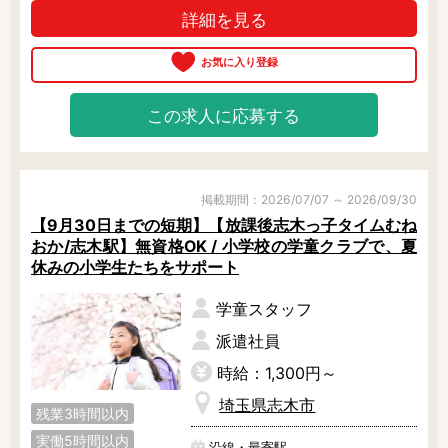
詳細を見る
ったり。

勤務時間によっては朝霞台駅までの
無料送迎バスがあるのでそちらの利
用も可能！

職員さんも優しいので、勤務しやす
この求人に応募する
い環境です♪

勤務条件等柔軟に相談が可能なの
で、お気軽にご相談下さい♪
掲載期間：2026/07/07 ～ 2026/09/30
【9月30日までの短期】【放課後志木っ子タイムむね
おか/志木駅】無資格OK / 小学校の学童クラブで、夏
休みの小学生たちをサポート
学童スタッフ
派遣社員
時給：1,300円～
埼玉県志木市
残業3時間以内
実働5時間以内
沿線・最寄駅