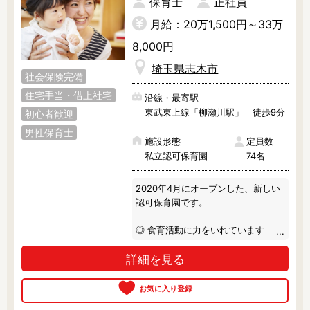
保育士
正社員
月給：20万1,500円～33万
8,000円
埼玉県志木市
社会保険完備
住宅手当・借上社宅
沿線・最寄駅
東武東上線「柳瀬川駅」 徒歩9分
初心者歓迎
男性保育士
施設形態
定員数
私立認可保育園
74名
2020年4月にオープンした、新しい
認可保育園です。

◎ 食育活動に力をいれています

栄養バランスの取れたオリジナルの
詳細を見る
給食を提供しています。

トウモロコシの皮むきやスイカ割
り、クリスマスになればケーキの飾
り付けなどをおこない、子どもたち