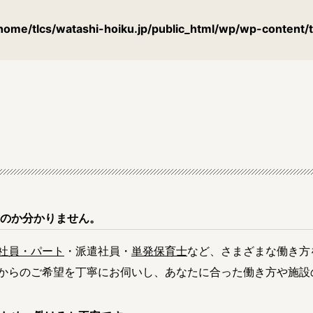
home/tlcs/watashi-hoiku.jp/public_html/wp/wp-content/
中原区
高津区
多摩
南区
のか分かりません。
朝霞市
入間市
桶川
社員・パート
・派遣社員・
単発保育士
など、さまざまな働き方
川越市
北本市
行田
からのご希望を丁寧にお伺いし、あなたに合った働き方や施設
越谷市
坂戸市
幸手
草加市
秩父市
鶴ヶ