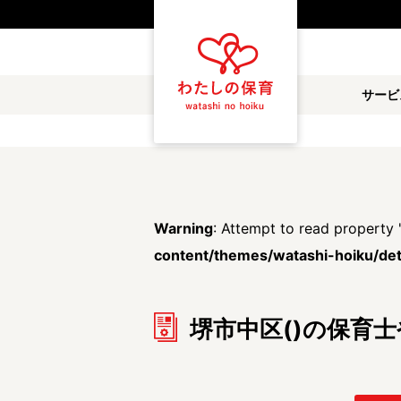
都道府県
サービ
雇用形態
職種
保育士
保育教諭
Warning
: Attempt to read property 
放課後児童支援員
学童スタッフ
content/themes/watashi-hoiku/deta
調理補助
看護師
堺市中区()の保育
施設形態
公立保育園
私立認可保育園
小規模認可保育園
認可外保育園