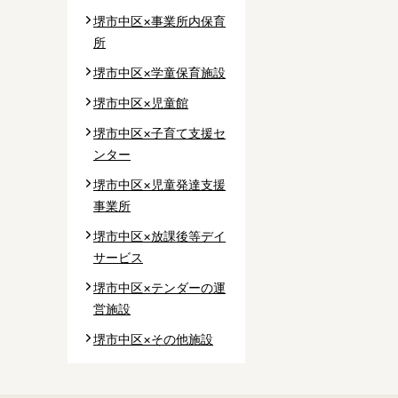
堺市中区×事業所内保育
所
堺市中区×学童保育施設
市
堺市中区×児童館
市
柄市
堺市中区×子育て支援セ
ンター
堺市中区×児童発達支援
事業所
堺市中区×放課後等デイ
サービス
堺市中区×テンダーの運
区
営施設
区
堺市中区×その他施設