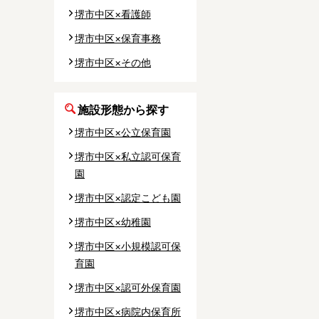
堺市中区×看護師
堺市中区×保育事務
市
堺市中区×その他
市
市
施設形態から探す
市
堺市中区×公立保育園
堺市中区×私立認可保育
園
堺市中区×認定こども園
堺市中区×幼稚園
区
堺市中区×小規模認可保
区
育園
谷区
堺市中区×認可外保育園
区
堺市中区×病院内保育所