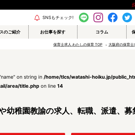
エリア情報
SNSもチェック!
スのご紹介
お仕事を探す
コラム
保育士求人 わたしの保育
TOP
大阪府の保育士
保育補助
幼稚園教諭
"name" on string in
/home/tlcs/watashi-hoiku.jp/public_h
栄養士
調理師
il/area/title.php
on line
14
保育事務
その他
士や幼稚園教諭の求人、転職、派遣、募
認定こども園
幼稚園
病院内保育所
事業所内保育