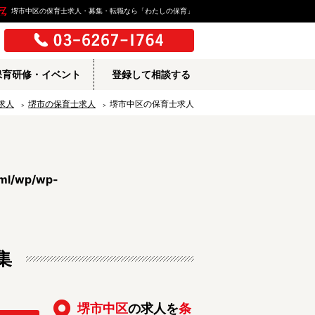
堺市中区の保育士求人・募集・転職なら「わたしの保育」
保育研修・イベント
登録して相談する
求人
堺市の保育士求人
堺市中区の保育士求人
tml/wp/wp-
集
所
堺市中区
の求人を
条