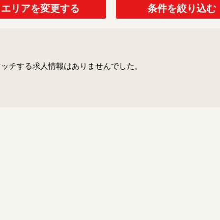
子育て支援センター
児童発達支援
エリアを変更する
条件を絞り込む
その他施設
マッチする求人情報はありませんでした。
残業3時間以内
駅徒歩5分以
13時以降スタート
16時以降ス
土日祝のお仕事
夜勤のお仕事
社会保険完備
住宅手当・借
男性保育士
当社スタッフ
小規模保育園
社会福祉法人
く！