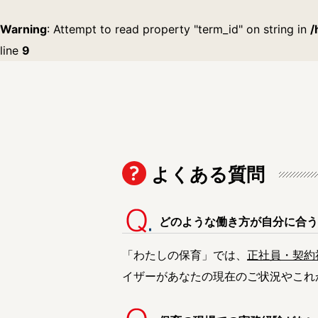
川崎市で絞り込む
Warning
: Attempt to read property "term_id" on string in
/
line
9
川崎市
川崎区
幸区
宮前区
麻生区
相模原市で絞り込む
相模原市
緑区
中央区
よくある質問
埼玉県で絞り込む
どのような働き方が自分に合う
埼玉県
さいたま市
上尾市
「わたしの保育」では、
正社員・契約
春日部市
加須市
川口市
イザーがあなたの現在のご状況やこれ
久喜市
熊谷市
鴻巣市
狭山市
志木市
白岡市