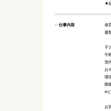
★
仕事内容
保
書
子
午
室
お
環
降
※
お