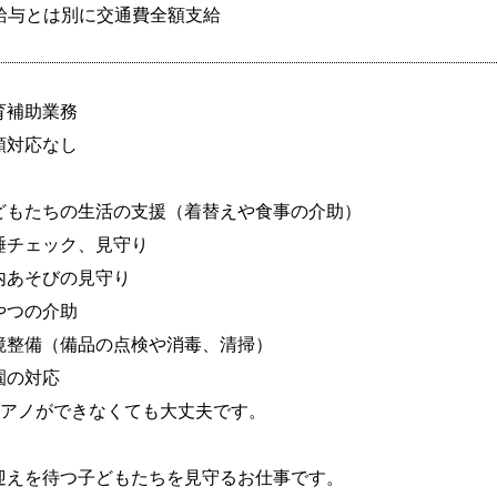
給与とは別に交通費全額支給
育補助業務

類対応なし

どもたちの生活の支援（着替えや食事の介助）

睡チェック、見守り

内あそびの見守り

やつの介助

境整備（備品の点検や消毒、清掃）

園の対応

ピアノができなくても大丈夫です。

迎えを待つ子どもたちを見守るお仕事です。
