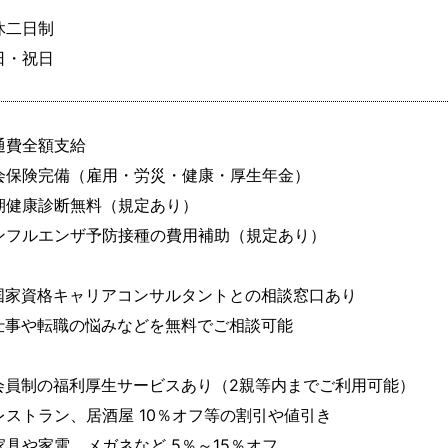
休二日制

日・祝日
通費全額支給

会保険完備（雇用・労災・健康・厚生年金）

期健康診断無料（規定あり）

ンフルエンザ予防接種の費用補助（規定あり）

国家資格キャリアコンサルタントとの相談窓口あり

仕事や転職の悩みなどを無料でご相談可能

会員制の福利厚生サービスあり（2親等内までご利用可能）

レストラン、居酒屋 10％オフ等の割引や値引き

家具や家電、メガネなど 5％～15％オフ
