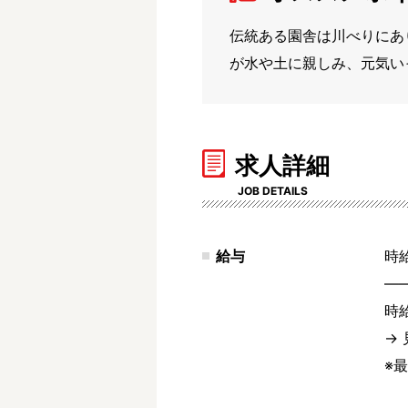
伝統ある園舎は川べりにあ
が水や土に親しみ、元気い
求人詳細
JOB DETAILS
給与
時給
―
時給
→ 
※