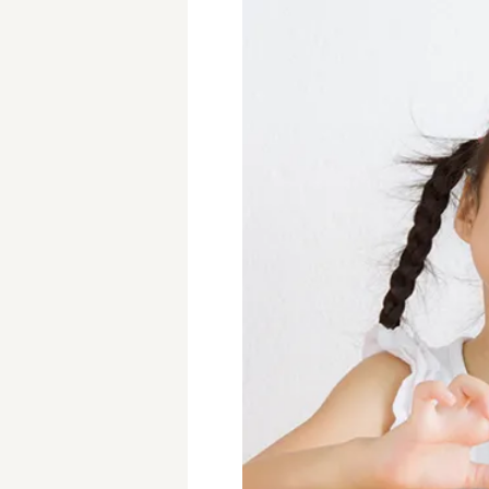
学童保育施設
児童館
放課後等デイサービス
テンダーの運営施設
特徴
時間固定
土日祝休み
13時までのお仕事
15時までのお仕事
実働5時間以内
週3日以内
時給1600円～
書類対応なし
資格不問
初心者歓迎
オープニング求人
マイカー通勤OK
株式会社
単発保育士として働
〜
月収見込み