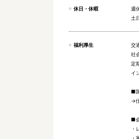
休日・休暇
週
土
福利厚生
交
社
定
イ
■
→
■
・
・