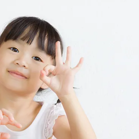
子育て支援センター
児童発達支援
その他施設
残業3時間以内
駅徒歩5分以
13時以降スタート
16時以降ス
土日祝のお仕事
夜勤のお仕事
社会保険完備
住宅手当・借
男性保育士
当社スタッフ
小規模保育園
社会福祉法人
く！