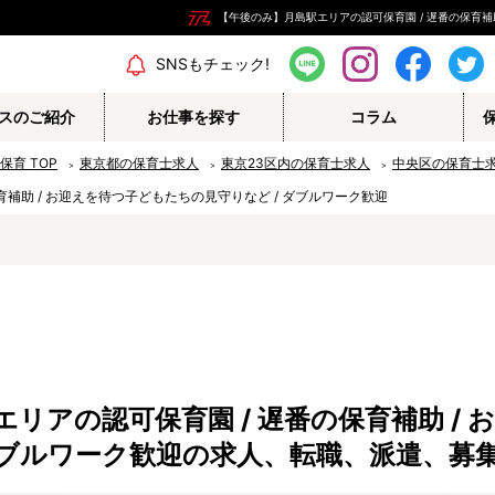
【午後のみ】月島駅エリアの認可保育園 / 遅番の保育補助
エリア情報
SNSもチェック!
スのご紹介
お仕事を探す
コラム
の保育
TOP
東京都の保育士求人
東京23区内の保育士求人
中央区の保育士
保育補助 / お迎えを待つ子どもたちの見守りなど / ダブルワーク歓迎
保育補助
幼稚園教諭
栄養士
調理師
保育事務
その他
リアの認可保育園 / 遅番の保育補助 /
認定こども園
幼稚園
 ダブルワーク歓迎の求人、転職、派遣、募
病院内保育所
事業所内保育