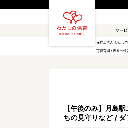
都道府県
サービ
雇用形態
保育士求人 わたし
可保育園 / 遅番の
職種
保育士
保育教諭
放課後児童支援員
学童スタッフ
調理補助
看護師
施設形態
【午後のみ】月島駅エ
公立保育園
私立認可保育園
ちの見守りなど /
小規模認可保育園
認可外保育園