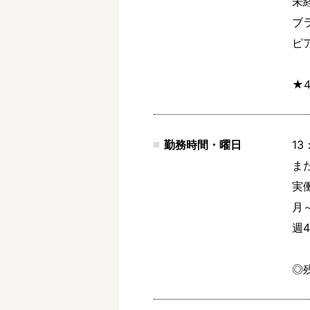
未
ブ
ピ
★
勤務時間・曜日
13
また
実働
月～
週
◎