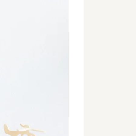
事業所
内
タート
上社宅
活躍中