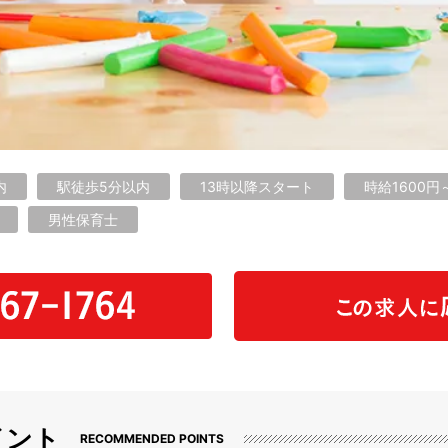
内
駅徒歩5分以内
13時以降スタート
時給1600円
男性保育士
イント
RECOMMENDED POINTS