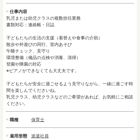
残業3時間以内
駅徒歩5分以内
仕事内容
13時までのお仕事
15時までのお仕事
乳児または幼児クラスの複数担任業務

13時以降スタート
16時以降スタート
書類対応：連絡帳・日誌

実働5時間以内
週3日以内
子どもたちの生活の支援（着替えや食事の介助）

土日祝のお仕事
夜勤のお仕事
散歩や外遊びの同行、室内あそび

時給1600円～
書類対応なし
午睡チェック、見守り

環境整備（備品の点検や消毒、清掃）

社会保険完備
住宅手当・借上社宅
登園や降園の対応

資格不問
初心者歓迎
※ピアノができなくても大丈夫です。

男性保育士
当社スタッフ活躍中
子どもたちが安全に過ごせるよう見守りながら、一緒に過ごす時
オープニング求人
マイカー通勤OK
間を楽しんでくださいね。

小規模保育園
社会福祉法人
乳児クラス、幼児クラスなどのご希望があれば、お気軽にご相談
ください。
株式会社
単発保育士として働
く！
職種
保育士
月収見込み
雇用形態
派遣社員
〜