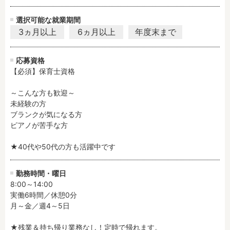
選択可能な就業期間
フリーワード検索
3ヵ月以上
6ヵ月以上
年度末まで
応募資格
【必須】保育士資格

～こんな方も歓迎～

未経験の方

ブランクが気になる方

ピアノが苦手な方

★40代や50代の方も活躍中です
勤務時間・曜日
8:00～14:00

実働6時間／休憩0分

月～金／週4～5日

★残業＆持ち帰り業務なし！定時で帰れます。