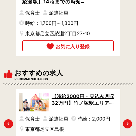
綾瀬駅】14時までの時短 /
週4日からOK / 土日祝休み /
保育士
派遣社員
ブランクありOK
時給：1,700円～1,800円
東京都足立区綾瀬2丁目27-10
おすすめの求人
RECOMMENDED JOBS
駅エ
【時給2000円・見込み月収
カ徒
32万円】竹ノ塚駅エリアの
で生
公立保育園 / 残業なし→定時
でスムーズに退勤 / 日数や時
保育士
派遣社員
時給：2,000円
間など相談OK
Previous
Next
東京都足立区島根
時