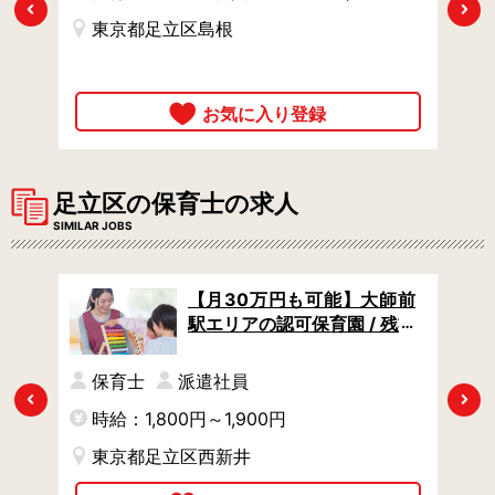
間など相談OK
Previous
Next
東京都足立区島根
時
足立区の保育士の求人
SIMILAR JOBS
北駅
【月30万円も可能】大師前
短で
駅エリアの認可保育園 / 残業
ンク
なし・固定シフトだから夕
中の
方に退勤OK / 土日祝休み
保育士
派遣社員
Previous
Next
時給：1,800円～1,900円
時
東京都足立区西新井