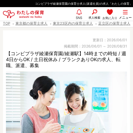
ペ
コンビプラザ綾瀬保育園の保育士求人(派遣社員)の求人「わたしの保育」
ー
都道府県
メニュー
ジ
求人検索
お気に入り
SNS
TOP
東京都の保育士求人
東京23区内の保育士求人
足立区の保育士求人
の
先
エリア情報
頭
更新日：2026/06/01
掲載期間：2026/06/01 ～ 2026/08/31
で
【コンビプラザ綾瀬保育園/綾瀬駅】14時までの時短 / 週
す
4日からOK / 土日祝休み / ブランクありOKの求人、転
雇用形態
職、派遣、募集
職種
保育士
保育教諭
保育補助
幼稚園教諭
放課後児童支援員
学童スタッフ
栄養士
調理師