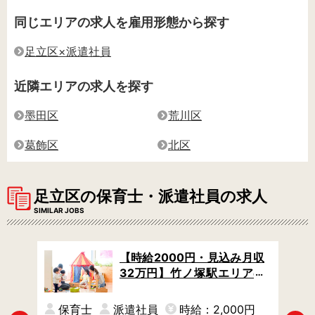
同じエリアの求人を雇用形態から探す
足立区×派遣社員
近隣エリアの求人を探す
墨田区
荒川区
葛飾区
北区
足立区の保育士・派遣社員の求人
SIMILAR JOBS
在家
【時給2000円・見込み月収
残業
32万円】竹ノ塚駅エリアの
ら夕
公立保育園 / 残業なし→定時
相談
でスムーズに退勤 / 日数や時
保育士
派遣社員
時給：2,000円