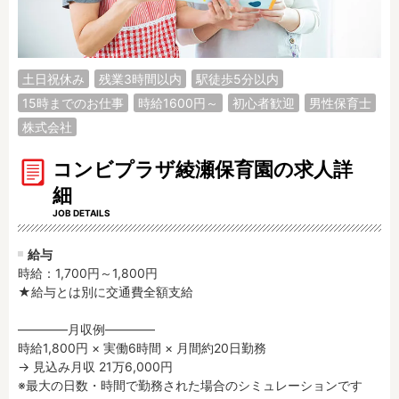
調理補助
看護師
保育事務
その他
土日祝休み
残業3時間以内
駅徒歩5分以内
施設形態
15時までのお仕事
時給1600円～
初心者歓迎
男性保育士
公立保育園
私立認可保育園
株式会社
認定こども園
幼稚園
小規模認可保育園
コンビプラザ綾瀬保育園の求人詳
認可外保育園
病院内保育所
細
事業所内保育所
JOB DETAILS
学童保育施設
児童館
子育て支援センター
児童発達支援事業所
給与
放課後等デイサービ
テンダーの運営施設
時給：1,700円～1,800円
ス
★給与とは別に交通費全額支給

その他施設
――――月収例――――

時給1,800円 × 実働6時間 × 月間約20日勤務

特徴
→ 見込み月収 21万6,000円

※最大の日数・時間で勤務された場合のシミュレーションです
時間固定
土日祝休み