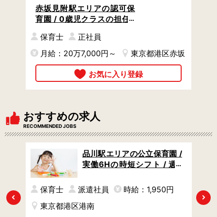
赤坂見附駅エリアの認可保
育園 / 0歳児クラスの担任 /
住宅手当あり / 充実の福利厚
保育士
正社員
生
月給：20万7,000円～
東京都港区赤坂
おすすめの求人
RECOMMENDED JOBS
】駅
品川駅エリアの公立保育園 /
31
実働6Hの時短シフト / 週4
る残
日からOK / タイパよく稼げ
談O
る高時給1950円
保育士
派遣社員
時給：1,950円
Previous
Next
東京都港区港南