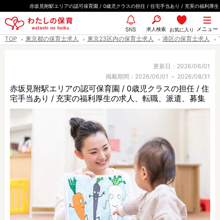
ペ
赤坂見附駅エリアの認可保育園 / 0歳児クラスの担任 / 住宅手当あり / 充実の福利厚生
ー
都道府県
メニュー
ジ
求人検索
お気に入り
SNS
TOP
東京都の保育士求人
東京23区内の保育士求人
港区の保育士求人
の
先
エリア情報
頭
更新日：2026/06/01
掲載期間：2026/06/01 ～ 2026/08/31
で
赤坂見附駅エリアの認可保育園 / 0歳児クラスの担任 / 住
す
宅手当あり / 充実の福利厚生の求人、転職、派遣、募集
雇用形態
職種
保育士
保育教諭
保育補助
幼稚園教諭
放課後児童支援員
学童スタッフ
栄養士
調理師