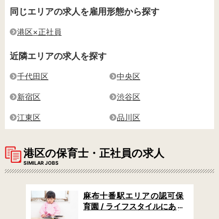
同じエリアの求人を雇用形態から探す
港区×正社員
近隣エリアの求人を探す
千代田区
中央区
新宿区
渋谷区
江東区
品川区
港区の保育士・正社員の求人
SIMILAR JOBS
外保
麻布十番駅エリアの認可保
実の
育園 / ライフスタイルにあわ
 /
せて選べる休日制度 / 大手な