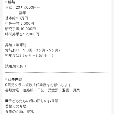
給与
残業3時間以内
駅徒歩5分以内
月給：20万7,000円～
13時までのお仕事
15時までのお仕事
――――詳細――――

基本給:18万円

13時以降スタート
16時以降スタート
担任手当:5,000円

実働5時間以内
週3日以内
研究手当:10,000円

土日祝のお仕事
夜勤のお仕事
時間外手当:12,000円

時給1600円～
書類対応なし
昇給（年1回）

社会保険完備
住宅手当・借上社宅
賞与あり（年3回（3ヶ月～5ヶ月）

初年度は2.5か月～3.5か月））

資格不問
初心者歓迎
男性保育士
当社スタッフ活躍中
試用期間あり
オープニング求人
マイカー通勤OK
小規模保育園
社会福祉法人
仕事内容
0歳児クラス複数担任業務をお願いします

株式会社
単発保育士として働
書類対応：連絡帳・日誌・児童票・週案・月案

く！
■子どもたちの身の回りのお世話

月収見込み
着替えの介助

食事の介助、授乳

〜