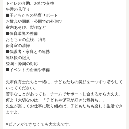
トイレの介助、おむつ交換

午睡の見守り

■子どもたちの発育サポート

フリーワード検索
お散歩や園庭・公園での外遊び

室内あそび、製作など

■保育環境の整備

おもちゃの点検、消毒

保育室の清掃

■保護者・家庭との連携

連絡帳の記入

登園・降園の対応

■イベントの企画や準備　

先輩保育士たちと一緒に、子どもたちの笑顔を一つずつ増やして
いってください。

苦手なことがあっても、チームでサポートし合えるから大丈夫。

何より大切なのは、「子どもや保育が好きな気持ち」。

先生が楽しくお仕事に取り組めば、子どもたちも楽しく生活でき
ますよ。

※ピアノができなくても大丈夫です。