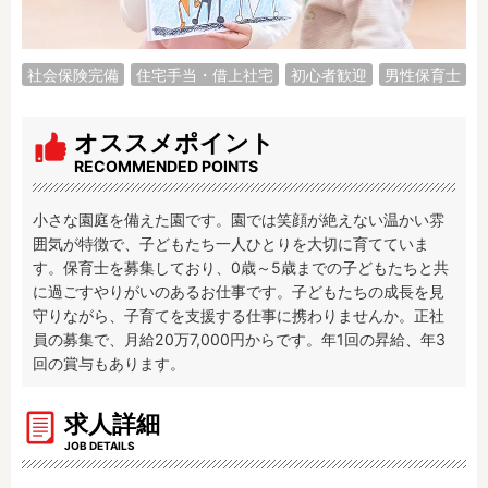
調理補助
看護師
保育事務
その他
社会保険完備
住宅手当・借上社宅
初心者歓迎
男性保育士
施設形態
オススメポイント
公立保育園
私立認可保育園
RECOMMENDED POINTS
認定こども園
幼稚園
小規模認可保育園
認可外保育園
小さな園庭を備えた園です。園では笑顔が絶えない温かい雰
病院内保育所
事業所内保育所
囲気が特徴で、子どもたち一人ひとりを大切に育てていま
学童保育施設
児童館
す。保育士を募集しており、0歳～5歳までの子どもたちと共
に過ごすやりがいのあるお仕事です。子どもたちの成長を見
子育て支援センター
児童発達支援事業所
守りながら、子育てを支援する仕事に携わりませんか。正社
放課後等デイサービ
テンダーの運営施設
員の募集で、月給20万7,000円からです。年1回の昇給、年3
ス
回の賞与もあります。
その他施設
求人詳細
特徴
JOB DETAILS
時間固定
土日祝休み