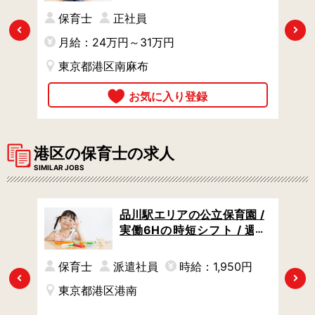
らではの充実の福利厚生で
保育士
正社員
安心
Previous
Next
月給：24万円～31万円
東京都港区南麻布
港区の保育士の求人
SIMILAR JOBS
保育
品川駅エリアの公立保育園 /
180
実働6Hの時短シフト / 週4
げる
日からOK / タイパよく稼げ
る高時給1950円
保育士
派遣社員
時給：1,950円
Previous
Next
東京都港区港南