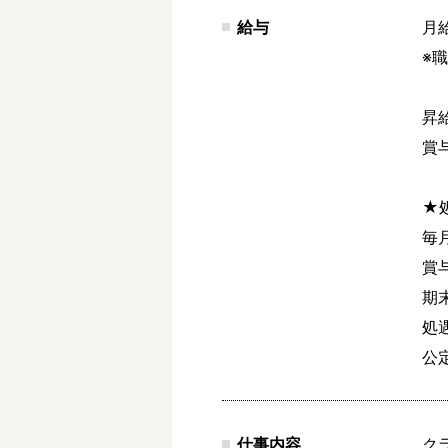
給与
月給
※
昇
賞
★
毎月
賞
期
処遇
公
仕事内容
ク