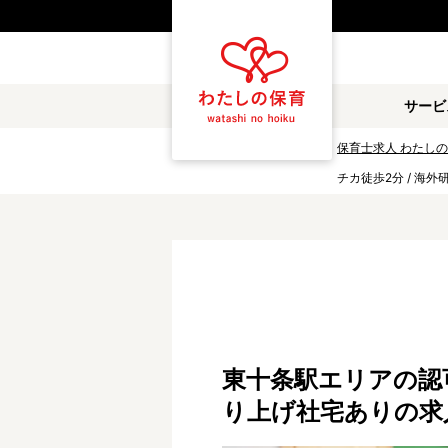
都道府県
サービ
雇用形態
保育士求人 わたし
チカ徒歩2分 / 海
職種
保育士
保育教諭
放課後児童支援員
学童スタッフ
調理補助
看護師
施設形態
東十条駅エリアの認可保
公立保育園
私立認可保育園
り上げ社宅ありの求
小規模認可保育園
認可外保育園