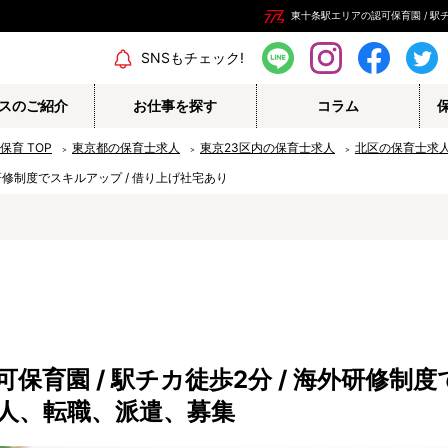
東十条駅エリアの認可保育園 / 駅チ
エリア情報
SNSもチェック!
スのご紹介
お仕事を探す
コラム
の保育
TOP
東京都の保育士求人
東京23区内の保育士求人
北区の保育士求
外研修制度でスキルアップ / 借り上げ社宅あり
保育補助
幼稚園教諭
栄養士
調理師
保育事務
その他
育園 / 駅チカ徒歩2分 / 海外研修制度
認定こども園
幼稚園
人、転職、派遣、募集
病院内保育所
事業所内保育