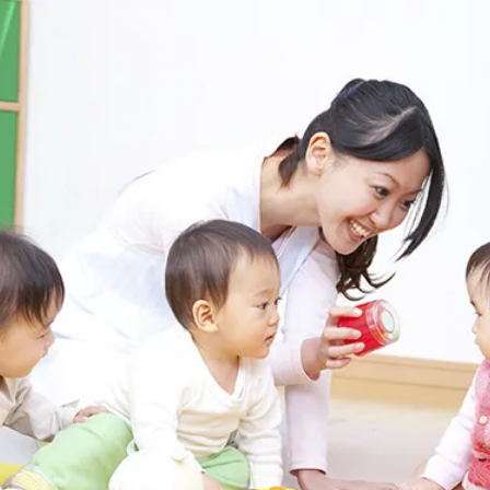
子育て支援センター
児童発達支援
その他施設
残業3時間以内
駅徒歩5分以
13時以降スタート
16時以降ス
土日祝のお仕事
夜勤のお仕事
社会保険完備
住宅手当・借
男性保育士
当社スタッフ
小規模保育園
社会福祉法人
く！