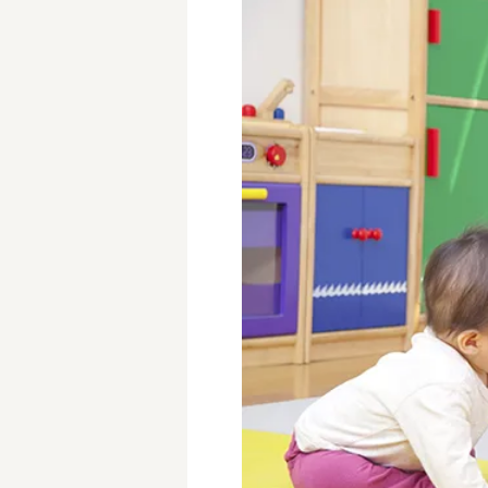
学童保育施設
児童館
放課後等デイサービス
テンダーの運営施設
特徴
時間固定
土日祝休み
13時までのお仕事
15時までのお仕事
実働5時間以内
週3日以内
時給1600円～
書類対応なし
資格不問
初心者歓迎
オープニング求人
マイカー通勤OK
株式会社
単発保育士として働
〜
月収見込み