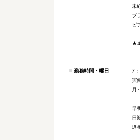
未
ブ
ピ
★
勤務時間・曜日
7：
実働
月～
早番
日勤
遅