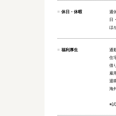
休日・休暇
週
日・
ほ
福利厚生
通勤
住宅
借
雇
退
海
※