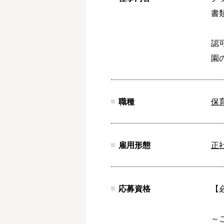
書
認
園
職種
保
雇用形態
正
応募資格
【
～