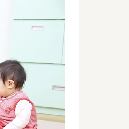
事業所
内
タート
上社宅
活躍中