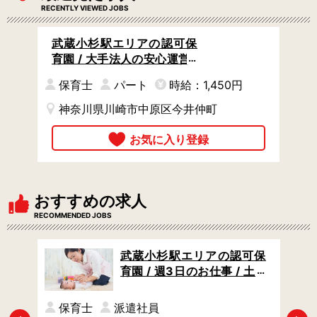
RECENTLY VIEWED JOBS
武蔵小杉駅エリアの認可保
育園 / 大手法人の安心運営 /
土曜日は時給アップ / ブラン
保育士
パート
時給：1,450円
ク歓迎
神奈川県川崎市中原区今井仲町
おすすめの求人
RECOMMENDED JOBS
可保
武蔵小杉駅エリアの認可保
時間
育園 / 週3日のお仕事 / 土日
祝休み / うれしい福利厚生サ
ービスあり
保育士
派遣社員