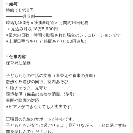
給与
残業3時間以内
駅徒歩5分以内
時給：1,450円
13時までのお仕事
15時までのお仕事
――――月収例――――

13時以降スタート
16時以降スタート
時給1,450円 × 実働8時間 × 月間約16日勤務

→ 見込み月収 18万5,600円

実働5時間以内
週3日以内
※最大の日数・時間で勤務された場合のシミュレーションです

土日祝のお仕事
夜勤のお仕事
※土曜日手当あり（1時間あたり100円追加）
時給1600円～
書類対応なし
社会保険完備
住宅手当・借上社宅
仕事内容
保育補助業務

資格不問
初心者歓迎
男性保育士
当社スタッフ活躍中
子どもたちの生活の支援（着替えや食事の介助）

散歩や外遊びの同行、室内あそび

オープニング求人
マイカー通勤OK
午睡チェック、見守り

小規模保育園
社会福祉法人
環境整備（備品の点検や消毒、清掃）

株式会社
単発保育士として働
登園や降園の対応

く！
※ピアノができなくても大丈夫です。

正職員の先生のサポートが中心です。

月収見込み
子どもたちが安全に過ごせるよう見守りながら、一緒に過ごす時
〜
間を楽しんでくださいね。
