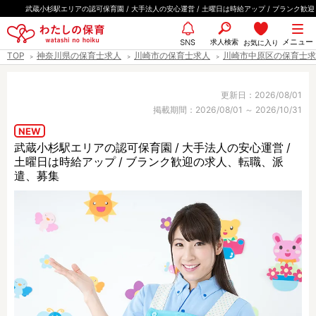
ペ
武蔵小杉駅エリアの認可保育園 / 大手法人の安心運営 / 土曜日は時給アップ / ブランク歓迎
ー
都道府県
メニュー
ジ
求人検索
お気に入り
SNS
TOP
神奈川県の保育士求人
川崎市の保育士求人
川崎市中原区の保育士求
の
先
エリア情報
頭
更新日：2026/08/01
掲載期間：2026/08/01 ～ 2026/10/31
で
す
NEW
武蔵小杉駅エリアの認可保育園 / 大手法人の安心運営 /
雇用形態
土曜日は時給アップ / ブランク歓迎の求人、転職、派
遣、募集
職種
保育士
保育教諭
保育補助
幼稚園教諭
放課後児童支援員
学童スタッフ
栄養士
調理師