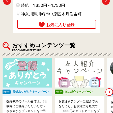
Previous
Next
時給：1,650円～1,750円
時
神奈川県川崎市中原区木月住吉町
おすすめコンテンツ一覧
RECOMMEND FEATURE
登録ありがとうキャンペーン
友人紹介キャンペーン
登録依頼のメール受信後、3日
お友達をテンダーに紹介であ
以内にご登録いただいた方へ
なたにも、お友達にも最大で
ささやかなプレゼントをご用
30,000円のギフトカードをプ