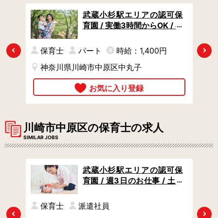
可保
武蔵小杉駅エリアの認可保
固定
育園 / 実働3時間からOK / 早
ラン
番・遅番は時給アップ / 自由
保育とモンテッソーリ教育
保育士
パート
時給：1,400円
Previous
Next
神奈川県川崎市中原区中丸子
川崎市中原区の保育士の求人
SIMILAR JOBS
可保
武蔵小杉駅エリアの認可保
残業
育園 / 週3日のお仕事 / 土日
祝休み / うれしい福利厚生サ
ービスあり
円
保育士
派遣社員
Previous
Next