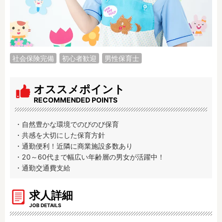
調理補助
看護師
保育事務
その他
施設形態
社会保険完備
初心者歓迎
男性保育士
公立保育園
私立認可保育園
認定こども園
幼稚園
オススメポイント
小規模認可保育園
認可外保育園
RECOMMENDED POINTS
病院内保育所
事業所内保育所
学童保育施設
児童館
・自然豊かな環境でのびのび保育

・共感を大切にした保育方針

子育て支援センター
児童発達支援事業所
・通勤便利！近隣に商業施設多数あり

放課後等デイサービ
テンダーの運営施設
・20～60代まで幅広い年齢層の男女が活躍中！

ス
・通勤交通費支給
その他施設
求人詳細
特徴
JOB DETAILS
時間固定
土日祝休み