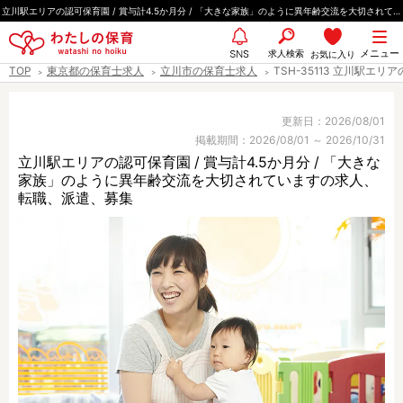
ペ
立川駅エリアの認可保育園 / 賞与計4.5か月分 / 「大きな家族」のように異年齢交流を大切されています
ー
都道府県
メニュー
ジ
求人検索
お気に入り
SNS
TOP
東京都の保育士求人
立川市の保育士求人
TSH-35113 立川駅エ
の
先
エリア情報
頭
更新日：2026/08/01
掲載期間：2026/08/01 ～ 2026/10/31
で
立川駅エリアの認可保育園 / 賞与計4.5か月分 / 「大きな
す
家族」のように異年齢交流を大切されていますの求人、
雇用形態
転職、派遣、募集
職種
保育士
保育教諭
保育補助
幼稚園教諭
放課後児童支援員
学童スタッフ
栄養士
調理師