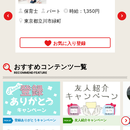
.5
のお仕事 / フリー保育士とし
て全体をサポート
保育士
パート
時給：1,350円
Previous
Next
東京都立川市緑町
時
おすすめコンテンツ一覧
RECOMMEND FEATURE
登録ありがとうキャンペーン
友人紹介キャンペーン