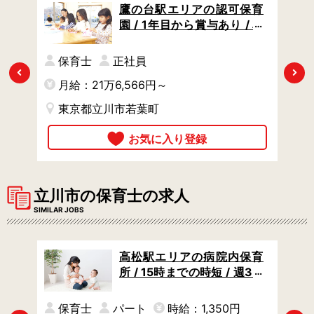
保育
鷹の台駅エリアの認可保育
 /
園 / 1年目から賞与あり / 車
.5
通勤OK / 地域交流や子育て
支援をおこなう園です
保育士
正社員
Previous
Next
月給：21万6,566円～
月
東京都立川市若葉町
立川市の保育士の求人
SIMILAR JOBS
保育
高松駅エリアの病院内保育
日数や
所 / 15時までの時短 / 週3日
職員
のお仕事 / フリー保育士とし
て全体をサポート
円
保育士
パート
時給：1,350円