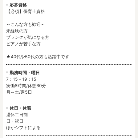
応募資格
【必須】保育士資格

フリーワード検索
～こんな方も歓迎～

未経験の方

ブランクが気になる方

ピアノが苦手な方

★40代や50代の方も活躍中です
勤務時間・曜日
7：15～19：15

実働8時間/休憩60分

月～土/週5日
休日・休暇
週休二日制

日・祝日

ほかシフトによる