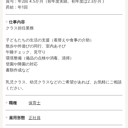
賞与：年2回 4.5か月（前年度実績。初年度は2.3か月 )

残業3時間以内
駅徒歩5分以内
昇給：年1回
13時までのお仕事
15時までのお仕事
13時以降スタート
16時以降スタート
仕事内容
クラス担任業務

実働5時間以内
週3日以内
土日祝のお仕事
夜勤のお仕事
子どもたちの生活の支援（着替えや食事の介助）

散歩や外遊びの同行、室内あそび

時給1600円～
書類対応なし
午睡チェック、見守り

社会保険完備
住宅手当・借上社宅
環境整備（備品の点検や消毒、清掃）

資格不問
初心者歓迎
登園や降園の対応

書類作成など

男性保育士
当社スタッフ活躍中
オープニング求人
マイカー通勤OK
乳児クラス、幼児クラスなどのご希望があれば、お気軽にご相談
小規模保育園
社会福祉法人
ください。
株式会社
単発保育士として働
く！
職種
保育士
雇用形態
正社員
月収見込み
〜