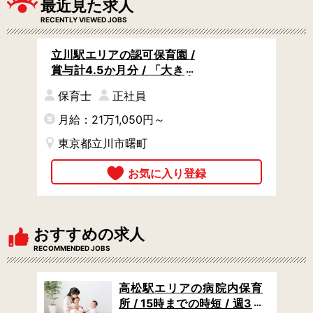
最近見た求人
RECENTLY VIEWED JOBS
立川駅エリアの認可保育園 /
賞与計4.5か月分 / 「大きな
家族」のように異年齢交流
保育士
正社員
を大切されています
月給：21万1,050円～
東京都立川市曙町
おすすめの求人
RECOMMENDED JOBS
保育
高松駅エリアの病院内保育
 /
所 / 15時までの時短 / 週3日