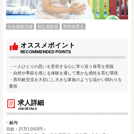
調理補助
看護師
保育事務
その他
社会保険完備
初心者歓迎
男性保育士
施設形態
公立保育園
私立認可保育園
オススメポイント
認定こども園
幼稚園
RECOMMENDED POINTS
小規模認可保育園
認可外保育園
病院内保育所
事業所内保育所
・一人ひとりの思いを受容する心に寄り添う保育を実践

・自然や季節を感じる体験を通して豊かな感性を育む環境

学童保育施設
児童館
・異年齢交流を大切にし大きな家族のような温かい関わりを
子育て支援センター
児童発達支援事業所
重視
放課後等デイサービ
テンダーの運営施設
ス
求人詳細
その他施設
JOB DETAILS
特徴
給与
月給：21万1,050円～
時間固定
土日祝休み