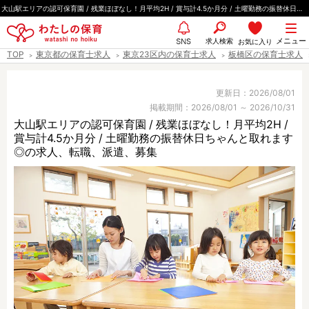
ペ
大山駅エリアの認可保育園 / 残業ほぼなし！月平均2H / 賞与計4.5か月分 / 土曜勤務の振替休日ちゃんと取れます◎
ー
都道府県
メニュー
ジ
求人検索
お気に入り
SNS
TOP
東京都の保育士求人
東京23区内の保育士求人
板橋区の保育士求人
の
先
エリア情報
頭
更新日：2026/08/01
掲載期間：2026/08/01 ～ 2026/10/31
で
大山駅エリアの認可保育園 / 残業ほぼなし！月平均2H /
す
賞与計4.5か月分 / 土曜勤務の振替休日ちゃんと取れます
雇用形態
◎の求人、転職、派遣、募集
職種
保育士
保育教諭
保育補助
幼稚園教諭
放課後児童支援員
学童スタッフ
栄養士
調理師