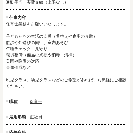
通勤手当　実費支給（上限なし）
残業3時間以内
駅徒歩5分以内
13時までのお仕事
15時までのお仕事
仕事内容
13時以降スタート
16時以降スタート
保育士業務をお願いいたします。

実働5時間以内
週3日以内
子どもたちの生活の支援（着替えや食事の介助）

土日祝のお仕事
夜勤のお仕事
散歩や外遊びの同行、室内あそび

時給1600円～
書類対応なし
午睡チェック、見守り

環境整備（備品の点検や消毒、清掃）

社会保険完備
住宅手当・借上社宅
登園や降園の対応

資格不問
初心者歓迎
書類作成など

男性保育士
当社スタッフ活躍中
乳児クラス、幼児クラスなどのご希望があれば、お気軽にご相談
オープニング求人
マイカー通勤OK
ください。
小規模保育園
社会福祉法人
株式会社
単発保育士として働
職種
保育士
く！
雇用形態
正社員
月収見込み
〜
応募資格