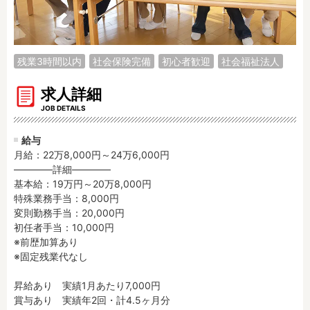
調理補助
看護師
保育事務
その他
残業3時間以内
社会保険完備
初心者歓迎
社会福祉法人
施設形態
公立保育園
私立認可保育園
求人詳細
認定こども園
幼稚園
JOB DETAILS
小規模認可保育園
認可外保育園
給与
病院内保育所
事業所内保育所
月給：22万8,000円～24万6,000円
学童保育施設
児童館
――――詳細――――

基本給：19万円～20万8,000円

子育て支援センター
児童発達支援事業所
特殊業務手当：8,000円

放課後等デイサービ
テンダーの運営施設
変則勤務手当：20,000円

ス
初任者手当：10,000円

※前歴加算あり

その他施設
※固定残業代なし

特徴
昇給あり　実績1月あたり7,000円

賞与あり　実績年2回・計4.5ヶ月分

時間固定
土日祝休み