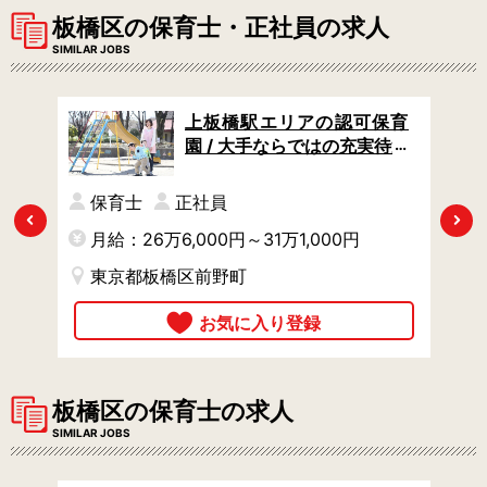
板橋区の保育士・正社員の求人
SIMILAR JOBS
認可
上板橋駅エリアの認可保育
の好
園 / 大手ならではの充実待遇
年休
/ 月給26万円以上 / 独自の社
奨励
宅制度あり
保育士
正社員
Previous
Next
月給：26万6,000円～31万1,000円
月
東京都板橋区前野町
板橋区の保育士の求人
SIMILAR JOBS