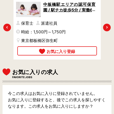
可保
中板橋駅エリアの認可保育
食準
園 / 駅チカ徒歩5分 / 実働6H
 /
の時短OK / 当社の派遣スタ
給1
ッフ様が活躍中
保育士
派遣社員
Previous
Next
時給：1,500円～1,750円
時
東京都板橋区弥生町
お気に入りの求人
FAVORITE JOBS
今この求人はお気に入りに登録されていません。
お気に入りに登録すると、後でこの求人を探しやすく
なります。この求人をお気に入りにしますか？