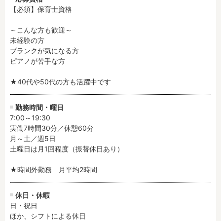
【必須】保育士資格

フリーワード検索
～こんな方も歓迎～

未経験の方

ブランクが気になる方

ピアノが苦手な方

★40代や50代の方も活躍中です
勤務時間・曜日
7:00～19:30

実働7時間30分／休憩60分

月～土／週5日

土曜日は月1回程度（振替休日あり）

★時間外勤務　月平均2時間
休日・休暇
日・祝日

ほか、シフトによる休日
