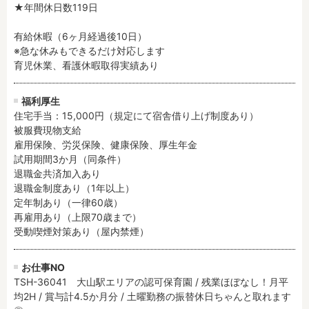
★年間休日数119日

有給休暇（6ヶ月経過後10日）

※急な休みもできるだけ対応します

育児休業、看護休暇取得実績あり
福利厚生
住宅手当：15,000円（規定にて宿舎借り上げ制度あり）

被服費現物支給

雇用保険、労災保険、健康保険、厚生年金

試用期間3か月（同条件）

退職金共済加入あり

退職金制度あり（1年以上）

定年制あり（一律60歳）

再雇用あり（上限70歳まで）

受動喫煙対策あり（屋内禁煙）
お仕事NO
TSH-36041 大山駅エリアの認可保育園 / 残業ほぼなし！月平
均2H / 賞与計4.5か月分 / 土曜勤務の振替休日ちゃんと取れます