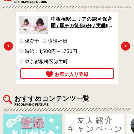
RECOMMENDED JOBS
 /
中板橋駅エリアの認可保育
休み
園 / 駅チカ徒歩5分 / 実働6H
る
の時短OK / 当社の派遣スタ
ッフ様が活躍中
円
保育士
派遣社員
Previous
Next
時給：1,500円～1,750円
時
東京都板橋区弥生町
おすすめコンテンツ一覧
RECOMMEND FEATURE