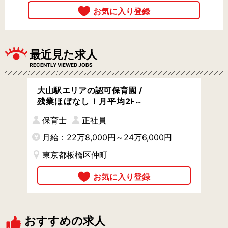
最近見た求人
RECENTLY VIEWED JOBS
大山駅エリアの認可保育園 /
残業ほぼなし！月平均2H /
賞与計4.5か月分 / 土曜勤務
保育士
正社員
の振替休日ちゃんと取れま
す◎
月給：22万8,000円～24万6,000円
東京都板橋区仲町
おすすめの求人