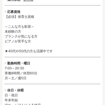
応募資格
フリーワード検索
【必須】保育士資格

～こんな方も歓迎～

未経験の方

ブランクが気になる方

ピアノが苦手な方

★40代や50代の方も活躍中です
勤務時間・曜日
7:00～20:30

実働8時間／休憩60分

月～土／週5日
休日・休暇
日・祝日

年末年始

ほか、シフトによる休日
