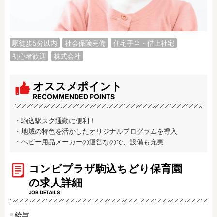
調理補助
看護師
保育事務
その他
駅徒歩5分以内
社会保険完備
住宅手当・借上社宅
施設形態
初心者歓迎
株式会社
公立保育園
私立認可保育園
認定こども園
幼稚園
オススメポイント
小規模認可保育園
認可外保育園
RECOMMENDED POINTS
病院内保育所
事業所内保育所
学童保育施設
児童館
・駒込駅スグ通勤に便利！

・地域の特色を活かしたオリジナルプログラムを導入

子育て支援センター
児童発達支援事業所
・ベビー用品メーカーの運営なので、設備も充実
放課後等デイサービ
テンダーの運営施設
ス
コンビプラザ駒込ちどり保育園
その他施設
の求人詳細
JOB DETAILS
特徴
時間固定
土日祝休み
給与