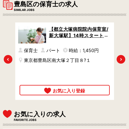
豊島区の保育士の求人
SIMILAR JOBS
/駒
【都立大塚病院院内保育室/
小規
新大塚駅】14時スタートの
任な
遅番 / 週3日からOK / 園児定
員12名で小規模
保育士
パート
時給：1,450円
Previous
Next
東京都豊島区南大塚２丁目８?１
時
ル 2
お気に入りの求人
FAVORITE JOBS