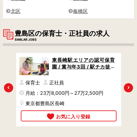
北区
板橋区
豊島区の保育士・正社員の求人
SIMILAR JOBS
保育
東長崎駅エリアの認可保育
休日
園 / 賞与年3回 / 駅チカ徒歩
宅・
5分で通勤ラクラク / 定員49
名の小さめ保育園
保育士
正社員
Previous
Next
月給：23万8,000円～27万2,500円
月
東京都豊島区長崎