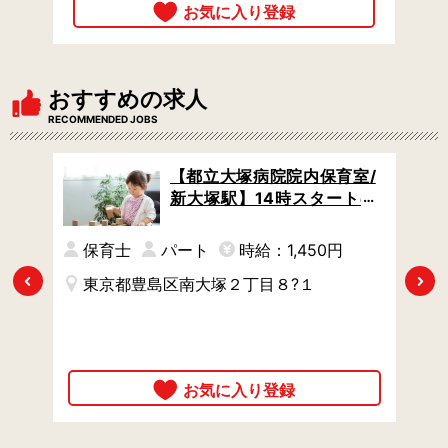
おすすめの求人
RECOMMENDED JOBS
 /
【都立大塚病院院内保育室/
り時
新大塚駅】14時スタートの
遅番 / 週3日からOK / 園児定
員12名で小規模
円
保育士
パート
時給：1,450円
Previous
Next
東京都豊島区南大塚２丁目８?１
時