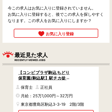
今この求人はお気に入りに登録されていません。
お気に入りに登録すると、後でこの求人を探しやすく
なります。この求人をお気に入りにしますか？
最近見た求人
RECENTLY VIEWED JOBS
【コンビプラザ駒込ちどり
保育園/駒込駅】駅チカ徒歩
5分 / 充実の設備で保育のし
保育士
正社員
やすさバッチリ◎ / 子育て支
援制度あり
月給：25万1,000円～32万円
東京都豊島区駒込3-3-19 2階/3階