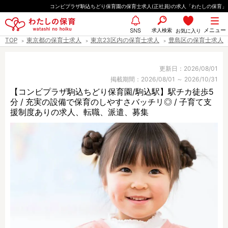
ペ
コンビプラザ駒込ちどり保育園の保育士求人(正社員)の求人「わたしの保育」
ー
都道府県
メニュー
ジ
求人検索
お気に入り
SNS
TOP
東京都の保育士求人
東京23区内の保育士求人
豊島区の保育士求人
の
先
エリア情報
頭
更新日：2026/08/01
掲載期間：2026/08/01 ～ 2026/10/31
で
【コンビプラザ駒込ちどり保育園/駒込駅】駅チカ徒歩5
す
分 / 充実の設備で保育のしやすさバッチリ◎ / 子育て支
雇用形態
援制度ありの求人、転職、派遣、募集
職種
保育士
保育教諭
保育補助
幼稚園教諭
放課後児童支援員
学童スタッフ
栄養士
調理師