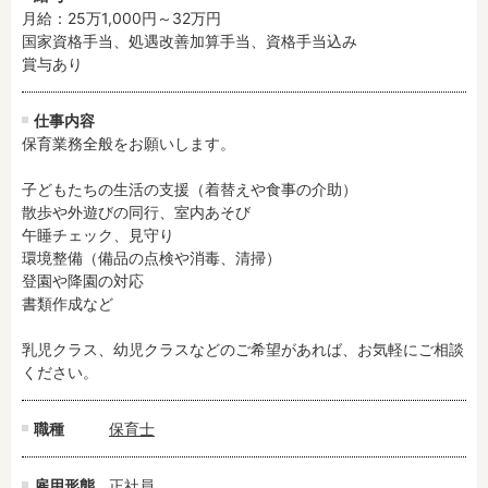
残業3時間以内
駅徒歩5分以内
月給：25万1,000円～32万円
国家資格手当、処遇改善加算手当、資格手当込み

13時までのお仕事
15時までのお仕事
賞与あり
13時以降スタート
16時以降スタート
実働5時間以内
週3日以内
仕事内容
保育業務全般をお願いします。

土日祝のお仕事
夜勤のお仕事
時給1600円～
書類対応なし
子どもたちの生活の支援（着替えや食事の介助）

社会保険完備
住宅手当・借上社宅
散歩や外遊びの同行、室内あそび

午睡チェック、見守り

資格不問
初心者歓迎
環境整備（備品の点検や消毒、清掃）

男性保育士
当社スタッフ活躍中
登園や降園の対応

オープニング求人
マイカー通勤OK
書類作成など

小規模保育園
社会福祉法人
乳児クラス、幼児クラスなどのご希望があれば、お気軽にご相談
株式会社
単発保育士として働
ください。
く！
職種
保育士
月収見込み
〜
雇用形態
正社員