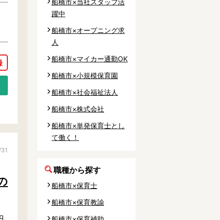
船橋市×当社スタッフ活
躍中
船橋市×オープニング求
人
船橋市×マイカー通勤OK
船橋市×小規模保育園
船橋市×社会福祉法人
船橋市×株式会社
船橋市×単発保育士とし
て働く！
/31
職種から探す
の
船橋市×保育士
船橋市×保育教諭
円
船橋市×保育補助