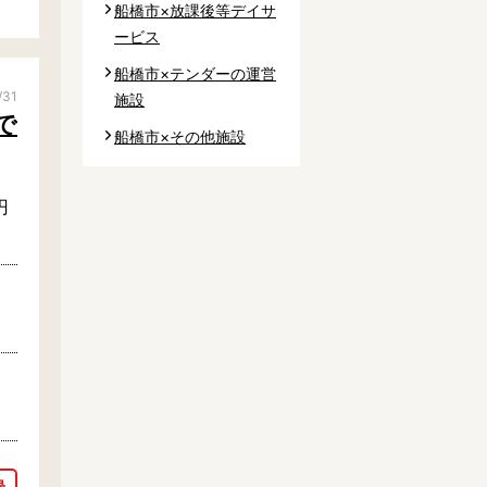
船橋市×放課後等デイサ
ービス
船橋市×テンダーの運営
/31
施設
で
船橋市×その他施設
円