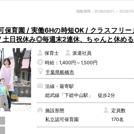
子育て支援センター
児童発達支援
掲載期間：2026/08/01 ～ 2026/10
その他施設
育園 / 実働6Hの時短OK / クラスフリー
/ 土日祝休み◎毎週末2連休、ちゃんと休める
残業3時間以内
駅徒歩5分以
13時以降スタート
16時以降ス
保育士
派遣社員
土日祝のお仕事
夜勤のお仕事
時給：1,400円～1,500円
社会保険完備
住宅手当・借
千葉県船橋市
男性保育士
当社スタッフ
沿線・最寄駅
小規模保育園
社会福祉法人
総武線「下総中山駅」 徒歩2分
く！
施設形態
定員数
私立認可保育園
170名