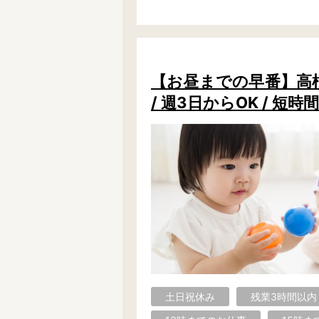
【お昼までの早番】高根
/ 週3日からOK / 
土日祝休み
残業3時間以内