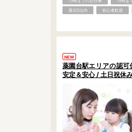
13時までのお仕事
15時ま
週3日以内
初心者歓迎
NEW
薬園台駅エリアの認可保育
安定＆安心 / 土日祝休