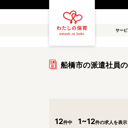
都道府県
サービ
雇用形態
職種
船橋市の派遣社員の
保育士
保育教諭
放課後児童支援員
学童スタッフ
調理補助
看護師
施設形態
公立保育園
私立認可保育園
12
1~12
件中
件の求人を表示
小規模認可保育園
認可外保育園