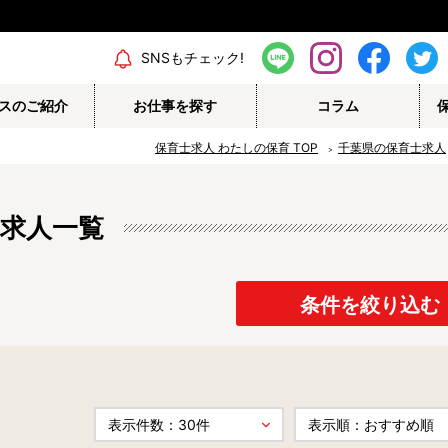
エリア情報
SNSもチェック!
スのご紹介
お仕事を探す
コラム
保育士求人 わたしの保育
TOP
千葉県の保育士求人
求人一覧
保育補助
幼稚園教諭
栄養士
調理師
保育事務
その他
条件を絞り込む
認定こども園
幼稚園
病院内保育所
事業所内保育