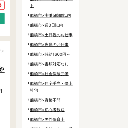
ト
船橋市×実働5時間以内
船橋市×週3日以内
船橋市×土日祝のお仕事
船橋市×夜勤のお仕事
/31
船橋市×時給1600円～
船橋市×書類対応なし
や
船橋市×社会保険完備
船橋市×住宅手当・借上
社宅
円
船橋市×資格不問
船橋市×初心者歓迎
船橋市×男性保育士