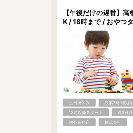
千葉市で絞り込む
【午後だけの遅番】高根
K / 18時まで / 
千葉市
中央区
花見川区
美浜区
その他の地域で絞り込む
旭市
我孫子市
いすみ市
浦安市
柏市
勝浦市
木更津市
君津市
佐倉市
袖ヶ浦市
館山市
銚子市
土日祝休み
残業3時間以内
習志野市
成田市
野田市
13時以降スタート
週3日以
南房総市
茂原市
八街市
初心者歓迎
株式会社
夷隅郡
印旛郡
香取郡