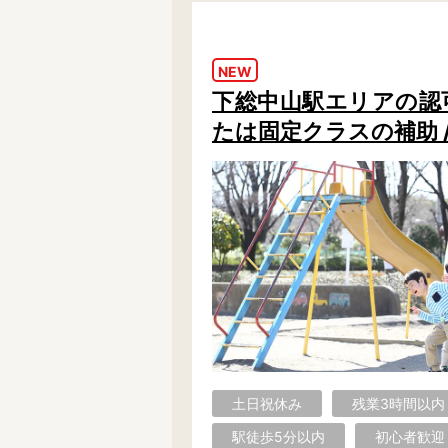
学童保育施設
児童館
放課後等デイサービス
テンダーの運営施設
NEW
下総中山駅エリアの認可保
特徴
たは固定クラスの補助 
時間固定
土日祝休み
13時までのお仕事
15時までのお仕事
実働5時間以内
週3日以内
時給1600円～
書類対応なし
資格不問
初心者歓迎
オープニング求人
マイカー通勤OK
株式会社
単発保育士として働
土日祝休み
残業3時間以内
〜
月収見込み
駅徒歩5分以内
初心者歓迎