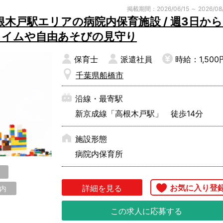
掲載期間：2026/06/15 ～ 2026/08
木戸駅エリアの病院内保育施設 / 週3日から
おやつタイムや自由あそびの見守り
稲毛区
若葉区
緑区
保育士
派遣社員
時給：1,500
千葉県船橋市
沿線・最寄駅
市川市
市原市
印西
新京成線「高根木戸駅」 徒歩14分
香取市
鎌ヶ谷市
鴨川
施設形態
山武市
白井市
匝瑳
病院内保育所
東金市
富里市
流山
富津市
船橋市
松戸
詳細を見る
内
八千代市
四街道市
安房
山武郡
長生郡
この求人に応募する