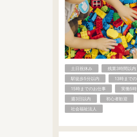
土日祝休み
残業3時間以内
駅徒歩5分以内
13時まで
15時までのお仕事
実働5
週3日以内
初心者歓迎
社会福祉法人