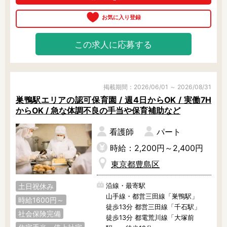
けます。

残業3時間以内
駅徒歩5分以内
また食育活動に力を入れていて、キ
13時までのお仕事
15時までのお仕事
ッズクッキングなどもおこなってい
ますよ。

13時以降スタート
16時以降スタート
この求人に応募する
職員の方の年齢層は幅広く、保護者
実働5時間以内
週3日以内
の方にも安心いただいていていま
す！

土日祝のお仕事
夜勤のお仕事
少しでも気になる方は、お気軽にご
時給1600円～
書類対応なし
相談ください♪
掲載期間：2026/06/01 ～ 2026/08/31
社会保険完備
住宅手当・借上社宅
巣鴨駅エリアの認可保育園 / 週4日からOK / 実働7H
からOK / 急な体調不良の手当や保育補助など
資格不問
初心者歓迎
男性保育士
当社スタッフ活躍中
看護師
パート
オープニング求人
マイカー通勤OK
時給：2,200円～2,400円
小規模保育園
社会福祉法人
東京都豊島区
株式会社
単発保育士として働
く！
沿線・最寄駅
土日祝休み
山手線・都営三田線「巣鴨駅」
時給1600円～
徒歩13分 都営三田線「千石駅」
月収見込み
社会保険完備
徒歩13分 都電荒川線「大塚前
〜