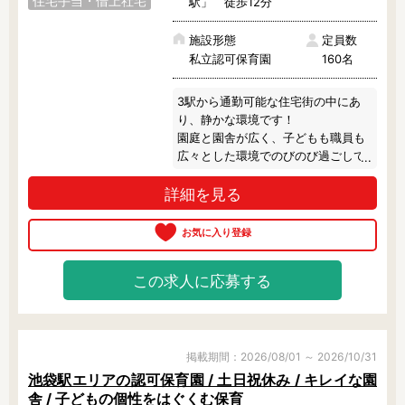
住宅手当・借上社宅
駅」 徒歩12分
施設形態
定員数
フリーワード検索
私立認可保育園
160名
3駅から通勤可能な住宅街の中にあ
り、静かな環境です！

園庭と園舎が広く、子どもも職員も
広々とした環境でのびのび過ごして
います。

詳細を見る
晴れた日には積極的にお散歩へ出か
けます。

また食育活動に力を入れていて、キ
ッズクッキングなどもおこなってい
ますよ。

この求人に応募する
職員の方の年齢層は幅広く、保護者
の方にも安心いただいていていま
す！

少しでも気になる方は、お気軽にご
相談ください♪
掲載期間：2026/08/01 ～ 2026/10/31
池袋駅エリアの認可保育園 / 土日祝休み / キレイな園
舎 / 子どもの個性をはぐくむ保育