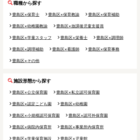
職種から探す
豊島区×保育士
豊島区×保育教諭
豊島区×保育補助
豊島区×幼稚園教諭
豊島区×放課後児童支援員
豊島区×学童スタッフ
豊島区×栄養士
豊島区×調理師
豊島区×調理補助
豊島区×看護師
豊島区×保育事務
豊島区×その他
施設形態から探す
豊島区×公立保育園
豊島区×私立認可保育園
豊島区×認定こども園
豊島区×幼稚園
豊島区×小規模認可保育園
豊島区×認可外保育園
豊島区×病院内保育所
豊島区×事業所内保育所
豊島区×学童保育施設
豊島区×児童館