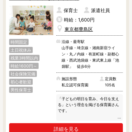
保育士
派遣社員
時給：1,600円
東京都豊島区
沿線・最寄駅
時間固定
山手線・埼京線・湘南新宿ライ
土日祝休み
ン・丸ノ内線・有楽町線・副都心
残業3時間以内
線・西武池袋線・東武東上線「池
時給1600円～
袋駅」 徒歩6分
社会保険完備
施設形態
定員数
初心者歓迎
私立認可保育園
105名
男性保育士
「子どもの明日を育み、今日を支え
る」という理念を掲げる保育園さん
です。

＜特徴＞

詳細を見る
・食育やグローバル体操、リトミッ