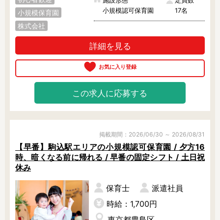
施設形態
定員数
小規模認可保育園
17名
小規模保育園
株式会社
詳細を見る
この求人に応募する
掲載期間：2026/06/30 ～ 2026/08/31
【早番】駒込駅エリアの小規模認可保育園 / 夕方16
時、暗くなる前に帰れる / 早番の固定シフト / 土日祝
休み
保育士
派遣社員
時給：1,700円
東京都豊島区