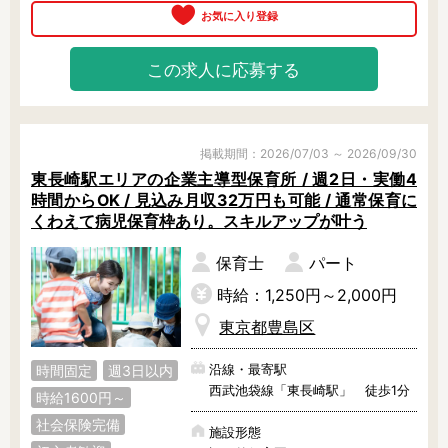
いることもあり、保育園でありなが
ら小学校と連携した学びの機会を提
供しています。

この求人に応募する
知能開発・英語・体操・化学・美
術・リトミック（音楽）などなど、
「遊育」「遊学」という考え方のも
と、あくまでも楽しく学ぶことを目
標としています。

掲載期間：2026/07/03 ～ 2026/09/30
そんな特色ある保育園ではあります
東長崎駅エリアの企業主導型保育所 / 週2日・実働4
が、先生たちに特別な知識や経験を
時間からOK / 見込み月収32万円も可能 / 通常保育に
求めることはありません。

くわえて病児保育枠あり。スキルアップが叶う
音楽の好きな先生は音楽を、体操の
好きな先生は体操と、先生の得意分
保育士
パート
野を教えることができるので、何か
得意なものがある先生にはぴったり
時給：1,250円～2,000円
な環境と言えます。

東京都豊島区
まずは見学だけでも大歓迎！優しい
園長がゆっくりとご案内してくれま
沿線・最寄駅
時間固定
週3日以内
すので、ぜひお気軽にご相談くださ
西武池袋線「東長崎駅」 徒歩1分
いね！
時給1600円～
社会保険完備
施設形態