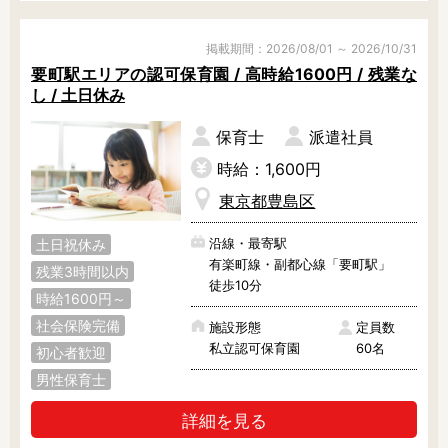
掲載期間：2026/08/01 ～ 2026/10/31
要町駅エリアの認可保育園 / 高時給1600円 / 残業な
し / 土日休み
保育士
派遣社員
時給：1,600円
東京都豊島区
沿線・最寄駅
土日祝休み
有楽町線・副都心線「要町駅」
残業3時間以内
徒歩10分
時給1600円～
社会保険完備
施設形態
定員数
私立認可保育園
60名
初心者歓迎
男性保育士
詳細を見る