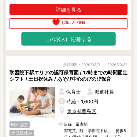
公立保育園であった頃の名残もあ
東京23区内で絞り込む
詳細を見る
り、家庭的でオーソドックスな保育
を実施しています。

東京23区内
千代田区
中央区
23区内にありながらとても広い園庭
を有しており、子ども達が毎日のび
港区
文京区
新宿区
のびと過ごせる環境です。

この求人に応募する
渋谷区
台東区
墨田区
また、当法人の運営園は離職率が非
常に低いことが特徴です。

江東区
荒川区
足立区
実際に現場の先生も自信を持って
「うちは大変チームワークが良いで
掲載期間：2026/08/01 ～ 2026/10/31
葛飾区
江戸川区
品川区
すよ」とおっしゃっていたのが非常
学習院下駅エリアの認可保育園 / 17時までの時間固定
に印象的でした。

シフト / 土日祝休み / あそび中心のびのび保育
目黒区
大田区
世田谷区
勤務条件などお気軽にご相談くださ
保育士
派遣社員
い♪
中野区
杉並区
練馬区
時給：1,600円
豊島区
北区
板橋区
東京都豊島区
沿線・最寄駅
時間固定
その他の地域で絞り込む
都電荒川線「学習院下駅」 徒歩5
土日祝休み
分 山手線「目白駅」 徒歩15分