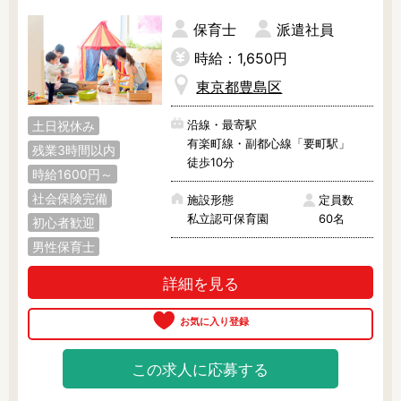
保育士
派遣社員
時給：1,650円
東京都豊島区
沿線・最寄駅
土日祝休み
有楽町線・副都心線「要町駅」
残業3時間以内
徒歩10分
時給1600円～
社会保険完備
施設形態
定員数
私立認可保育園
60名
初心者歓迎
男性保育士
詳細を見る
この求人に応募する