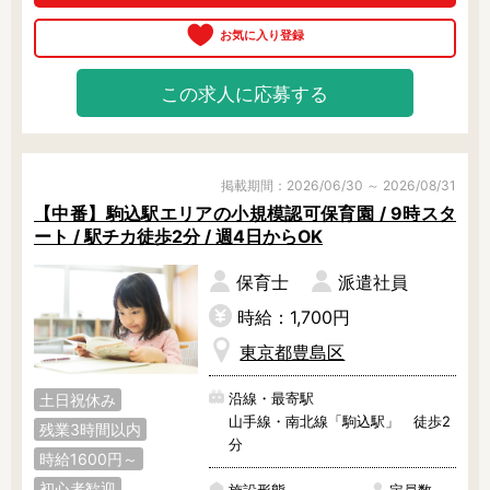
クなど独自プログラムが充実！

・安全衛生管理や防災対応を徹底！

・給食は国産食材・自社ブランド米
を使用
この求人に応募する
掲載期間：2026/06/30 ～ 2026/08/31
【中番】駒込駅エリアの小規模認可保育園 / 9時スタ
ート / 駅チカ徒歩2分 / 週4日からOK
保育士
派遣社員
時給：1,700円
東京都豊島区
沿線・最寄駅
土日祝休み
山手線・南北線「駒込駅」 徒歩2
残業3時間以内
分
時給1600円～
初心者歓迎