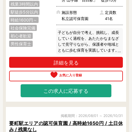
昭島市
あきる野市
稲城市
残業3時間以内
駅徒歩5分以内
施設形態
定員数
青梅市
清瀬市
国立市
私立認可保育園
41名
時給1600円～
小金井市
国分寺市
小平市
社会保険完備
子どもが自分で考え、挑戦し、成長
初心者歓迎
していく過程を、あたたかなまなざ
狛江市
立川市
多摩市
男性保育士
しで見守りながら、保護者や地域と
ともに歩む保育を実践しています。

調布市
西東京市
八王子市
ここには、子どもも大人も心がほど
詳細を見る
けるぬくもりがあります。
羽村市
東久留米市
東村山市
東大和市
日野市
府中市
福生市
町田市
三鷹市
この求人に応募する
武蔵野市
武蔵村山市
西多摩郡
掲載期間：2026/08/01 ～ 2026/10/31
要町駅エリアの認可保育園 / 高時給1650円 / 土日休
み / 残業なし