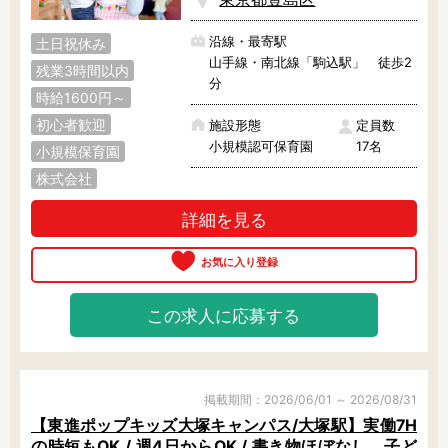
沿線・最寄駅
土日祝休み
山手線・南北線「駒込駅」 徒歩2
残業3時間以内
分
時給1600円～
初心者歓迎
施設形態
定員数
小規模認可保育園
17名
小規模保育園
株式会社
詳細を見る
この求人に応募する
掲載期間：2026/06/01 ～ 2026/08/31
【東進ポップキッズ大塚キャンパス/大塚駅】実働7H
の時短もOK / 週4日からOK / 書き物ほぼなし、子ど