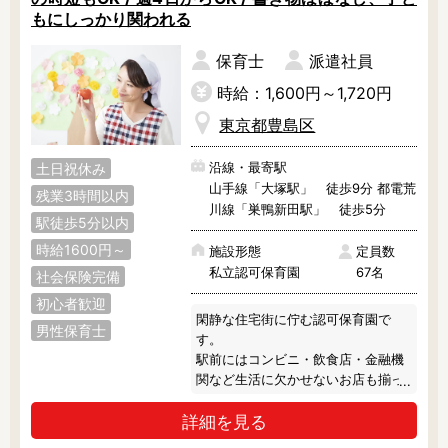
もにしっかり関われる
保育士
派遣社員
時給：1,600円～1,720円
東京都豊島区
沿線・最寄駅
土日祝休み
山手線「大塚駅」 徒歩9分 都電荒
残業3時間以内
川線「巣鴨新田駅」 徒歩5分
駅徒歩5分以内
時給1600円～
施設形態
定員数
私立認可保育園
67名
社会保険完備
初心者歓迎
閑静な住宅街に佇む認可保育園で
男性保育士
す。

駅前にはコンビニ・飲食店・金融機
関など生活に欠かせないお店も揃っ
ており、出勤・退勤時の買い物も非
詳細を見る
常に便利な環境です。

系列に幼稚舎や学習塾等を運営して