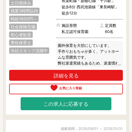
有楽町線・副都心線「千川駅」
土日祝休み
徒歩8分 西武池袋線「東長崎駅」
残業3時間以内
徒歩12分
時給1600円～
施設形態
定員数
社会保険完備
私立認可保育園
60名
初心者歓迎
男性保育士
園外保育を大切にしています。

当社スタッフ活躍中
手作りおもちゃが多く、アットホー
ムな雰囲気です。

弊社派遣実績もあるため、派遣慣れ
している保育園です♪

詳細を見る
少しでも気になる方は、お気軽にご
相談ください。
この求人に応募する
掲載期間：2026/08/01 ～ 2026/10/31