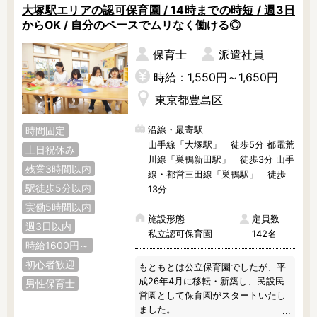
大塚駅エリアの認可保育園 / 14時までの時短 / 週3日
からOK / 自分のペースでムリなく働ける◎
保育士
派遣社員
時給：1,550円～1,650円
東京都豊島区
沿線・最寄駅
時間固定
山手線「大塚駅」 徒歩5分 都電荒
土日祝休み
川線「巣鴨新田駅」 徒歩3分 山手
残業3時間以内
線・都営三田線「巣鴨駅」 徒歩
駅徒歩5分以内
13分
実働5時間以内
施設形態
定員数
週3日以内
私立認可保育園
142名
時給1600円～
初心者歓迎
もともとは公立保育園でしたが、平
成26年4月に移転・新築し、民設民
男性保育士
営園として保育園がスタートいたし
ました。
