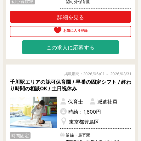
初心者歓迎
認可外保育園
詳細を見る
この求人に応募する
掲載期間：2026/06/01 ～ 2026/08/31
千川駅エリアの認可保育園 / 早番の固定シフト / 終わ
り時間の相談OK / 土日祝休み
保育士
派遣社員
時給：1,600円
東京都豊島区
沿線・最寄駅
時間固定