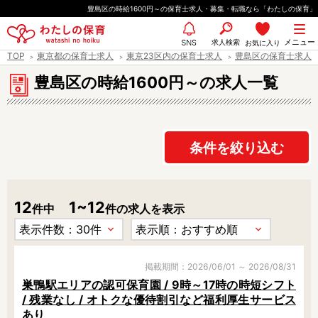
ペ
豊島区の時給1600円～の保育士求人・募集・転職なら「わたしの保育」
ー
都道府県
メニュー
ジ
求人検索
お気に入り
SNS
TOP
東京都の保育士求人
東京23区内の保育士求人
豊島区の保育士求人
の
先
豊島区の時給1600円～の求人一覧
エリア情報
頭
で
す
条件を絞り込む
雇用形態
12
1~12
件中
件の求人を表示
職種
保育士
保育教諭
保育補助
幼稚園教諭
掲載期間：2026/06/01 ～ 2026/08/31
巣鴨駅エリアの認可保育園 / 9時～17時の時短シフト
放課後児童支援員
学童スタッフ
/ 残業なし / オトクな優待割引など福利厚生サービス
栄養士
調理師
あり