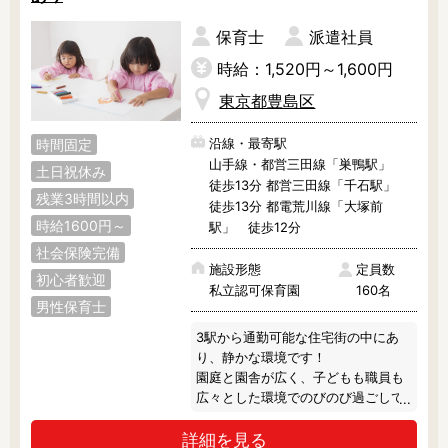
調理補助
看護師
保育士
派遣社員
保育事務
その他
時給：1,520円～1,600円
東京都豊島区
施設形態
公立保育園
私立認可保育園
沿線・最寄駅
時間固定
認定こども園
幼稚園
山手線・都営三田線「巣鴨駅」
土日祝休み
小規模認可保育園
徒歩13分 都営三田線「千石駅」
認可外保育園
残業3時間以内
徒歩13分 都電荒川線「大塚前
病院内保育所
事業所内保育所
時給1600円～
駅」 徒歩12分
学童保育施設
児童館
社会保険完備
施設形態
定員数
子育て支援センター
児童発達支援事業所
初心者歓迎
私立認可保育園
160名
放課後等デイサービ
テンダーの運営施設
男性保育士
ス
3駅から通勤可能な住宅街の中にあ
その他施設
り、静かな環境です！

園庭と園舎が広く、子どもも職員も
広々とした環境でのびのび過ごして
特徴
います。

時間固定
土日祝休み
詳細を見る
晴れた日には積極的にお散歩へ出か