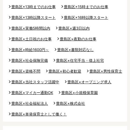
豊島区×13時までのお仕事
豊島区×15時までのお仕事
豊島区×13時以降スタート
豊島区×16時以降スタート
豊島区×実働5時間以内
豊島区×週3日以内
豊島区×土日祝のお仕事
豊島区×夜勤のお仕事
豊島区×時給1600円～
豊島区×書類対応なし
豊島区×社会保険完備
豊島区×住宅手当・借上社宅
豊島区×資格不問
豊島区×初心者歓迎
豊島区×男性保育士
豊島区×当社スタッフ活躍中
豊島区×オープニング求人
豊島区×マイカー通勤OK
豊島区×小規模保育園
豊島区×社会福祉法人
豊島区×株式会社
豊島区×単発保育士として働く！