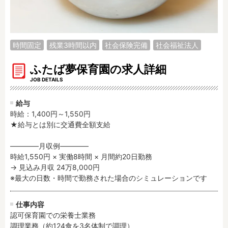
調理補助
看護師
保育事務
その他
時間固定
残業3時間以内
社会保険完備
社会福祉法人
施設形態
公立保育園
私立認可保育園
ふたば夢保育園の求人詳細
認定こども園
幼稚園
JOB DETAILS
小規模認可保育園
認可外保育園
給与
病院内保育所
事業所内保育所
時給：1,400円～1,550円
学童保育施設
児童館
★給与とは別に交通費全額支給

子育て支援センター
児童発達支援事業所
――――月収例――――

放課後等デイサービ
テンダーの運営施設
時給1,550円 × 実働8時間 × 月間約20日勤務

ス
→ 見込み月収 24万8,000円

※最大の日数・時間で勤務された場合のシミュレーションです
その他施設
仕事内容
特徴
認可保育園での栄養士業務

時間固定
土日祝休み
調理業務（約124食を3名体制で調理）
