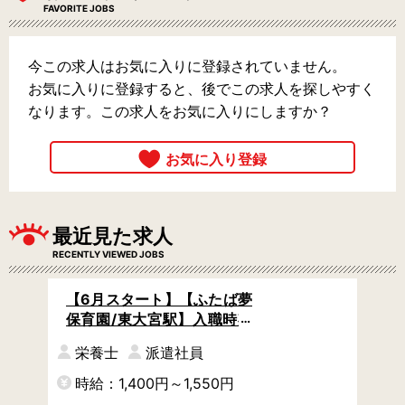
FAVORITE JOBS
今この求人はお気に入りに登録されていません。
お気に入りに登録すると、後でこの求人を探しやすく
なります。この求人をお気に入りにしますか？
最近見た求人
RECENTLY VIEWED JOBS
【6月スタート】【ふたば夢
保育園/東大宮駅】入職時期
の相談OK / 時間固定シフト
栄養士
派遣社員
でWLBよし◎ / 食育に力を
入れている保育園
時給：1,400円～1,550円