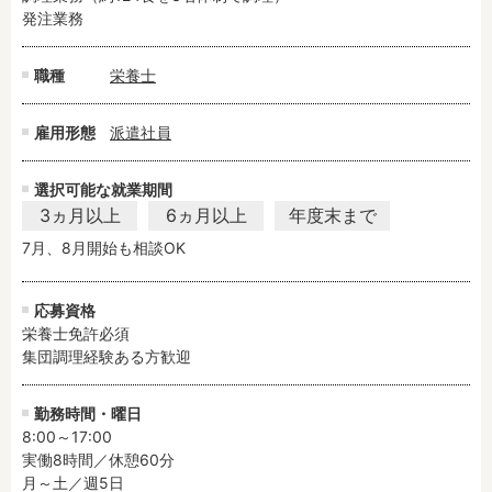
残業3時間以内
駅徒歩5分以内
発注業務
13時までのお仕事
15時までのお仕事
職種
栄養士
13時以降スタート
16時以降スタート
実働5時間以内
週3日以内
雇用形態
派遣社員
土日祝のお仕事
夜勤のお仕事
時給1600円～
書類対応なし
選択可能な就業期間
社会保険完備
住宅手当・借上社宅
3ヵ月以上
6ヵ月以上
年度末まで
資格不問
初心者歓迎
7月、8月開始も相談OK
男性保育士
当社スタッフ活躍中
オープニング求人
マイカー通勤OK
応募資格
栄養士免許必須

小規模保育園
社会福祉法人
集団調理経験ある方歓迎
株式会社
単発保育士として働
く！
勤務時間・曜日
8:00～17:00

月収見込み
実働8時間／休憩60分

月～土／週5日

〜