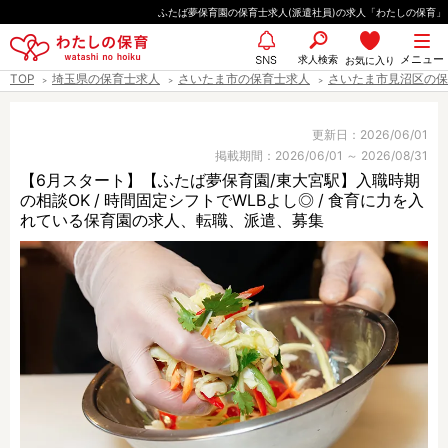
ペ
ふたば夢保育園の保育士求人(派遣社員)の求人「わたしの保育」
ー
都道府県
メニュー
ジ
求人検索
お気に入り
SNS
TOP
埼玉県の保育士求人
さいたま市の保育士求人
さいたま市見沼区の保
の
先
エリア情報
頭
更新日：2026/06/01
掲載期間：2026/06/01 ～ 2026/08/31
で
【6月スタート】【ふたば夢保育園/東大宮駅】入職時期
す
の相談OK / 時間固定シフトでWLBよし◎ / 食育に力を入
雇用形態
れている保育園の求人、転職、派遣、募集
職種
保育士
保育教諭
保育補助
幼稚園教諭
放課後児童支援員
学童スタッフ
栄養士
調理師