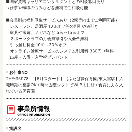
■国家資格キャリアコンサルタントとの相談窓口あり

→仕事や転職の悩みなどを無料でご相談可能

■会員制の福利厚生サービスあり（2親等内までご利用可能）

・レストラン、居酒屋 10％オフ等の割引や値引き

・家具や家電、メガネなど 5％～15％オフ

・スポーツクラブの月会費割引や入会金無料

・引っ越し料金 10％～30％オフ

・オンライン診療サービスのシステム利用料 330円→無料

・出産・入園・入学祝プレゼント
お仕事NO
THE-35978 【6月スタート】【ふたば夢保育園/東大宮駅】入
職時期の相談OK / 時間固定シフトでWLBよし◎ / 食育に力を入
れている保育園
事業所情報
OFFICE INFORMATION
施設名