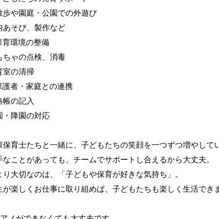
散歩や園庭・公園での外遊び

内あそび、製作など

保育環境の整備

もちゃの点検、消毒

育室の清掃

保護者・家庭との連携

絡帳の記入

園・降園の対応

輩保育士たちと一緒に、子どもたちの笑顔を一つずつ増やしてい
手なことがあっても、チームでサポートし合えるから大丈夫。

より大切なのは、「子どもや保育が好きな気持ち」。

生が楽しくお仕事に取り組めば、子どもたちも楽しく生活できま
ピアノができなくても大丈夫です。
