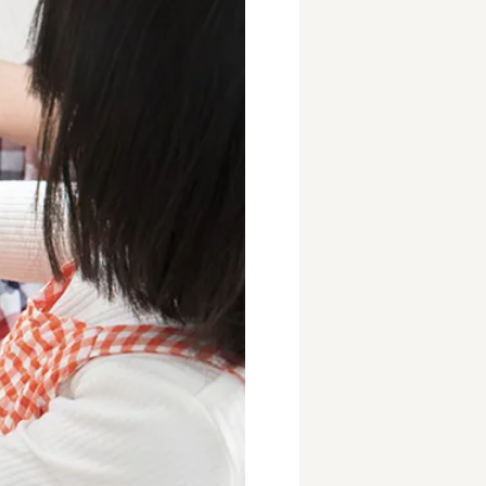
事業所
内
タート
上社宅
活躍中