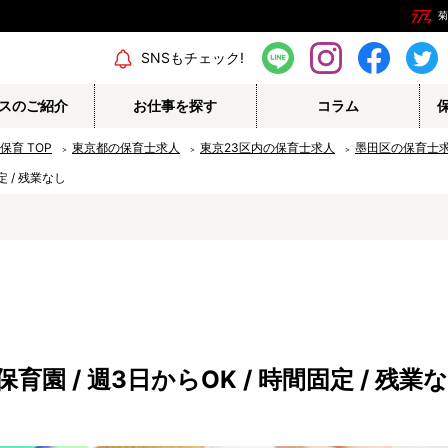
菊
エリア情報
SNSもチェック!
スのご紹介
お仕事を探す
コラム
の保育
TOP
東京都の保育士求人
東京23区内の保育士求人
墨田区の保育士
定 / 残業なし
保育補助
幼稚園教諭
栄養士
調理師
保育事務
その他
園 / 週3日からOK / 時間固定 / 残
認定こども園
幼稚園
病院内保育所
事業所内保育