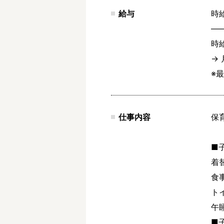
給与
時給
―
時給
→ 
※
仕事内容
保
■
着
食
ト
午
■