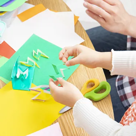
子育て支援センター
児童発達支援
その他施設
残業3時間以内
駅徒歩5分以
13時以降スタート
16時以降ス
土日祝のお仕事
夜勤のお仕事
社会保険完備
住宅手当・借
男性保育士
当社スタッフ
小規模保育園
社会福祉法人
く！