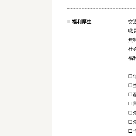
福利厚生
交
職
無
社
福
□
□
□
□
□
□
□