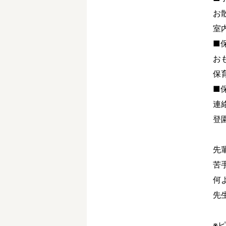
お
室
■
お
保
■
連
登
先
苦
何
先
※