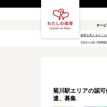
都道府県
サービ
雇用形態
保育士求人 わたし
3日からOK / 時間固
職種
保育士
保育教諭
放課後児童支援員
学童スタッフ
調理補助
看護師
施設形態
菊川駅エリアの認可保育
公立保育園
私立認可保育園
遣、募集
小規模認可保育園
認可外保育園