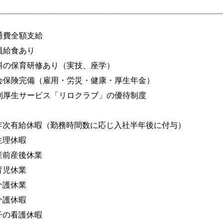
通費全額支給

員給食あり

料の保育研修あり（実技、座学）

会保険完備（雇用・労災・健康・厚生年金）

利厚生サービス「リロクラブ」の優待制度

年次有給休暇（勤務時間数に応じ入社半年後に付与）

生理休暇

産前産後休業

育児休業

介護休業

介護休暇

子の看護休暇
