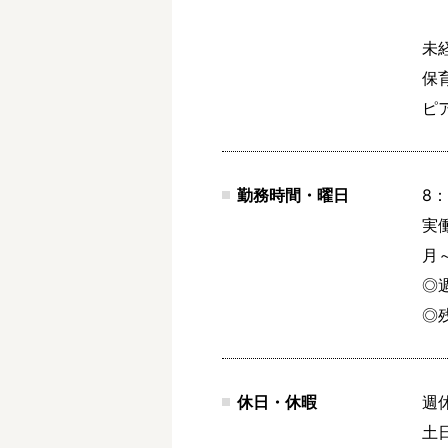
未
保
ピ
勤務時間・曜日
8：
実働
月～
◎
◎
休日・休暇
週
土