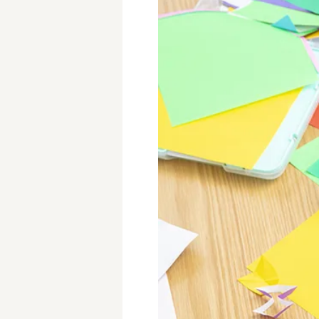
学童保育施設
児童館
放課後等デイサービス
テンダーの運営施設
特徴
時間固定
土日祝休み
13時までのお仕事
15時までのお仕事
実働5時間以内
週3日以内
時給1600円～
書類対応なし
資格不問
初心者歓迎
オープニング求人
マイカー通勤OK
株式会社
単発保育士として働
〜
月収見込み