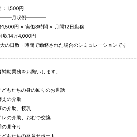
：1,500円
―――月収例――――

1,500円 × 実働8時間 × 月間12日勤務

月収14万4,000円

最大の日数・時間で勤務された場合のシミュレーションです
育補助業務をお願いします。

子どもたちの身の回りのお世話

替えの介助

事の介助、授乳

イレの介助、おむつ交換

睡の見守り

子どもたちの発育サポート
