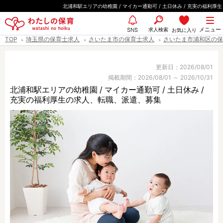
ペ
北浦和駅エリアの幼稚園 / マイカー通勤可 / 土日休み / 充実の福利厚生
ー
都道府県
メニュー
ジ
求人検索
お気に入り
SNS
TOP
埼玉県の保育士求人
さいたま市の保育士求人
さいたま市浦和区の保
の
先
エリア情報
頭
更新日：2026/08/01
掲載期間：2026/08/01 ～ 2026/10/31
で
北浦和駅エリアの幼稚園 / マイカー通勤可 / 土日休み /
す
充実の福利厚生の求人、転職、派遣、募集
雇用形態
職種
保育士
保育教諭
保育補助
幼稚園教諭
放課後児童支援員
学童スタッフ
栄養士
調理師