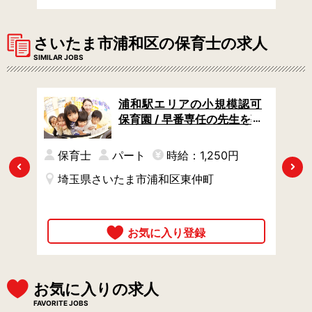
さいたま市浦和区の保育士の求人
SIMILAR JOBS
保育
浦和駅エリアの小規模認可
ども
保育園 / 早番専任の先生を募
する
集 / 駅チカ徒歩3分の好立地
/ 研修制度あり
保育士
パート
時給：1,250円
Previous
Next
埼玉県さいたま市浦和区東仲町
お気に入りの求人
FAVORITE JOBS