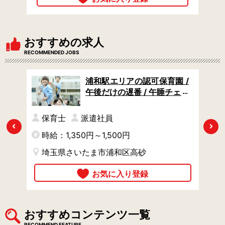
おすすめの求人
RECOMMENDED JOBS
認可
浦和駅エリアの認可保育園 /
/ 賞
午後だけの遅番 / 午睡チェッ
分で
クや合同保育の見守りなど /
週3日からOK
保育士
派遣社員
Previous
Next
時給：1,350円～1,500円
埼玉県さいたま市浦和区高砂
おすすめコンテンツ一覧
RECOMMEND FEATURE