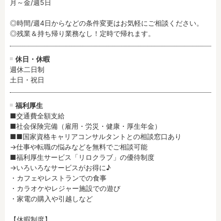
月～金/週5日

◎時間/週4日からなどの条件変更はお気軽にご相談ください。

フリーワード検索
◎残業＆持ち帰り業務なし！定時で帰れます。
休日・休暇
週休二日制

土日・祝日
福利厚生
■交通費全額支給

■社会保険完備（雇用・労災・健康・厚生年金）

■■国家資格キャリアコンサルタントとの相談窓口あり

→仕事や転職の悩みなどを無料でご相談可能

■福利厚生サービス「リロクラブ」の優待制度

→いろいろなサービスがお得に♪

・カフェやレストランでの食事

・カラオケやレジャー施設での遊び

・家電の購入や引越しなど

【休暇制度】
