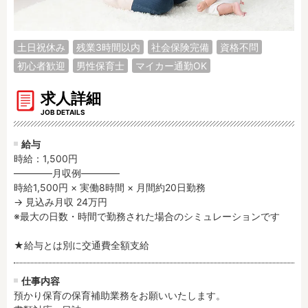
調理補助
看護師
保育事務
その他
土日祝休み
残業3時間以内
社会保険完備
資格不問
初心者歓迎
男性保育士
マイカー通勤OK
施設形態
公立保育園
私立認可保育園
求人詳細
認定こども園
幼稚園
JOB DETAILS
小規模認可保育園
認可外保育園
給与
病院内保育所
事業所内保育所
時給：1,500円
学童保育施設
児童館
――――月収例――――

時給1,500円 × 実働8時間 × 月間約20日勤務

子育て支援センター
児童発達支援事業所
→ 見込み月収 24万円

放課後等デイサービ
テンダーの運営施設
※最大の日数・時間で勤務された場合のシミュレーションです

ス
その他施設
★給与とは別に交通費全額支給
仕事内容
特徴
預かり保育の保育補助業務をお願いいたします。

時間固定
土日祝休み