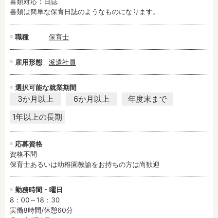
書類対応：日誌

残業3時間以内
駅徒歩5分以内
書類は簡単な保育日誌のようなものになります。
13時までのお仕事
15時までのお仕事
13時以降スタート
16時以降スタート
職種
保育士
実働5時間以内
週3日以内
雇用形態
派遣社員
土日祝のお仕事
夜勤のお仕事
時給1600円～
書類対応なし
選択可能な就業期間
社会保険完備
住宅手当・借上社宅
3か月以上
6か月以上
年度末まで
資格不問
初心者歓迎
1年以上の長期
男性保育士
当社スタッフ活躍中
オープニング求人
マイカー通勤OK
応募資格
小規模保育園
社会福祉法人
資格不問

株式会社
単発保育士として働
保育士あるいは幼稚園教諭をお持ちの方は尚歓迎
く！
勤務時間・曜日
8：00～18：30

月収見込み
実働8時間/休憩60分

〜