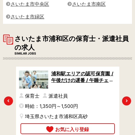
さいたま市中央区
さいたま市南区
さいたま市緑区
さいたま市浦和区の保育士・派遣社員
の求人
SIMILAR JOBS
認可
浦和駅エリアの認可保育園 /
の小
午後だけの遅番 / 午睡チェッ
 /
クや合同保育の見守りなど /
週3日からOK
円
保育士
派遣社員
Previous
Next
時給：1,350円～1,500円
埼玉県さいたま市浦和区高砂