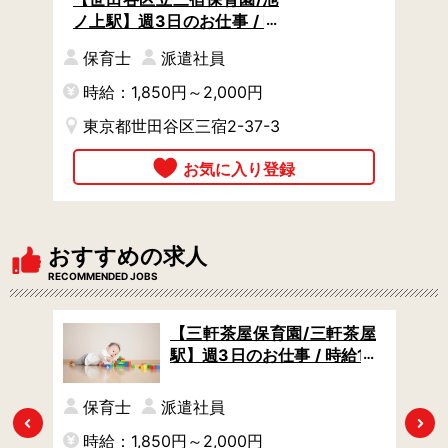
ノ上駅】週3日のお仕事 / 時
給1850円からタイパよく稼
保育士
派遣社員
げる / 曜日の希望があればご
相談OK
時給：1,850円～2,000円
東京都世田谷区三宿2-37-3
おすすめの求人
RECOMMENDED JOBS
】週
【三軒茶屋保育園/三軒茶屋
0円
駅】週3日のお仕事 / 時給18
曜日
50円からタイパよく稼げる
/ 曜日の希望があればご相談
保育士
派遣社員
OK
Previous
Next
時給：1,850円～2,000円
時