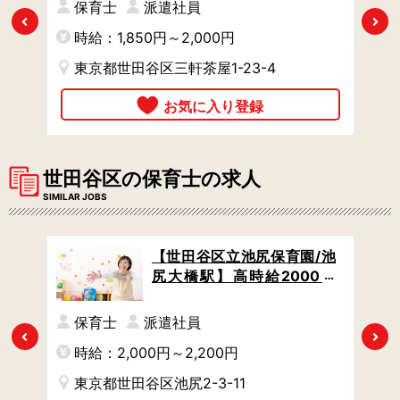
れば
/ 曜日の希望があればご相談
保育士
派遣社員
OK
Previous
Next
時給：1,850円～2,000円
時
東京都世田谷区三軒茶屋1-23-4
世田谷区の保育士の求人
SIMILAR JOBS
保育
【世田谷区立池尻保育園/池
給18
尻大橋駅】高時給2000円
げる
～・月31万円～可 / 時間固
相談
定シフトも相談OK / 有休が
保育士
派遣社員
取りやすい仕組みアリ
Previous
Next
時給：2,000円～2,200円
時
東京都世田谷区池尻2-3-11