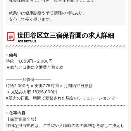
残業3時間以内
駅徒歩5分以内
就業中は健康診断や予防接種の補助あり。

13時までのお仕事
15時までのお仕事
安心して長く働けます。
13時以降スタート
16時以降スタート
実働5時間以内
週3日以内
世田谷区立三宿保育園の求人詳細
土日祝のお仕事
夜勤のお仕事
JOB DETAILS
時給1600円～
書類対応なし
給与
社会保険完備
住宅手当・借上社宅
時給：1,850円～2,000円
資格不問
初心者歓迎
★給与とは別に交通費全額支給

男性保育士
当社スタッフ活躍中
――――月収例――――

オープニング求人
マイカー通勤OK
時給2,000円 × 実働7.75時間 × 月間約12日勤務

小規模保育園
社会福祉法人
→ 見込み月収 18万6,000円

※最大の日数・時間で勤務された場合のシミュレーションです
株式会社
単発保育士として働
く！
仕事内容
【保育業務全般】

月収見込み
詳細な担当業務は、ご希望や入職時の園の体制を考慮して決定し
〜