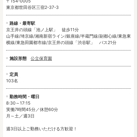
〒154-0005
東京都世田谷区三宿2-37-3
路線・最寄駅
京王井の頭線「池ノ上駅」　徒歩11分

山手線/埼京線/湘南新宿ライン/銀座線/半蔵門線/副都心線/東急東
横線/東急田園都市線/京王井の頭線「渋谷駅」　バス21分
施設形態
公立保育園
定員
103名
勤務時間・曜日
8:30～17:15

実働7時間45分／休憩60分

月～土／週3日

週3日以上ご勤務いただける方歓迎！
