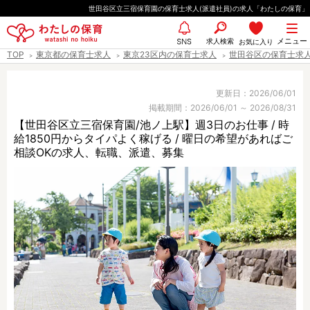
ペ
世田谷区立三宿保育園の保育士求人(派遣社員)の求人「わたしの保育」
ー
都道府県
メニュー
ジ
求人検索
お気に入り
SNS
TOP
東京都の保育士求人
東京23区内の保育士求人
世田谷区の保育士求
の
先
エリア情報
頭
更新日：2026/06/01
掲載期間：2026/06/01 ～ 2026/08/31
で
【世田谷区立三宿保育園/池ノ上駅】週3日のお仕事 / 時
す
給1850円からタイパよく稼げる / 曜日の希望があればご
雇用形態
相談OKの求人、転職、派遣、募集
職種
保育士
保育教諭
保育補助
幼稚園教諭
放課後児童支援員
学童スタッフ
栄養士
調理師