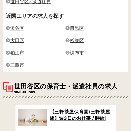
世田谷区×派遣社員
近隣エリアの求人を探す
渋谷区
目黒区
大田区
杉並区
狛江市
調布市
三鷹市
世田谷区の保育士・派遣社員の求人
SIMILAR JOBS
/池
【三軒茶屋保育園/三軒茶屋
 /
駅】週3日のお仕事 / 時給18
よく
50円からタイパよく稼げる