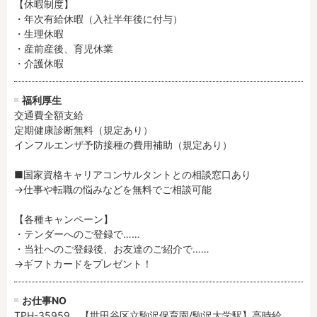
【休暇制度】

・年次有給休暇（入社半年後に付与）

・生理休暇

・産前産後、育児休業

・介護休暇
福利厚生
交通費全額支給

定期健康診断無料（規定あり）

インフルエンザ予防接種の費用補助（規定あり）

■国家資格キャリアコンサルタントとの相談窓口あり

→仕事や転職の悩みなどを無料でご相談可能

【各種キャンペーン】

・テンダーへのご登録で……

・当社へのご登録後、お友達のご紹介で……

→ギフトカードをプレゼント！
お仕事NO
TPH-35959 【世田谷区立駒沢保育園/駒沢大学駅】高時給