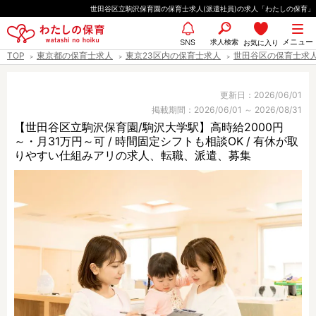
ペ
世田谷区立駒沢保育園の保育士求人(派遣社員)の求人「わたしの保育」
ー
都道府県
メニュー
ジ
求人検索
お気に入り
SNS
TOP
東京都の保育士求人
東京23区内の保育士求人
世田谷区の保育士求
の
先
エリア情報
頭
更新日：2026/06/01
掲載期間：2026/06/01 ～ 2026/08/31
で
【世田谷区立駒沢保育園/駒沢大学駅】高時給2000円
す
～・月31万円～可 / 時間固定シフトも相談OK / 有休が取
雇用形態
りやすい仕組みアリの求人、転職、派遣、募集
職種
保育士
保育教諭
保育補助
幼稚園教諭
放課後児童支援員
学童スタッフ
栄養士
調理師