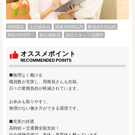
調理補助
看護師
保育事務
その他
時間固定
土日祝休み
残業3時間以内
駅徒歩5分以内
施設形態
時給1600円～
初心者歓迎
当社スタッフ活躍中
公立保育園
私立認可保育園
認定こども園
幼稚園
オススメポイント
小規模認可保育園
認可外保育園
RECOMMENDED POINTS
病院内保育所
事業所内保育所
学童保育施設
児童館
■無理なく働ける

職員数が充実し、用務員さんも在籍。

子育て支援センター
児童発達支援事業所
日々の業務負担が軽減されています。

放課後等デイサービ
テンダーの運営施設
ス
お休みも取りやすく、

その他施設
無理のない働き方ができる環境です。

■充実の待遇

特徴
高時給＋交通費全額支給！

時間固定
土日祝休み
社会保険完備で、有休・産育休も整っています。
