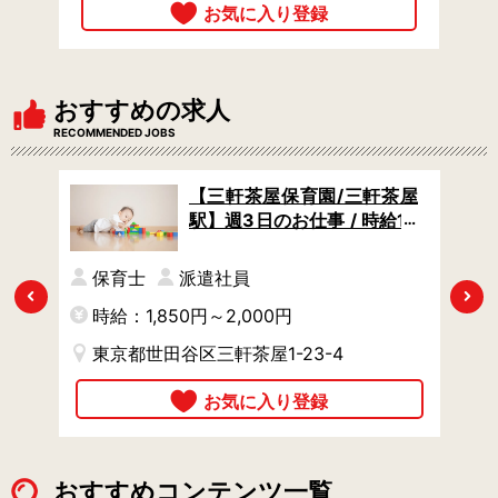
おすすめの求人
RECOMMENDED JOBS
園/
【三軒茶屋保育園/三軒茶屋
0円
駅】週3日のお仕事 / 時給18
間固
50円からタイパよく稼げる
休が
/ 曜日の希望があればご相談
保育士
派遣社員
OK
Previous
Next
時給：1,850円～2,000円
時
東京都世田谷区三軒茶屋1-23-4
おすすめコンテンツ一覧