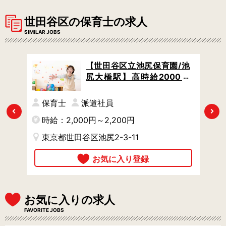
世田谷区の保育士の求人
SIMILAR JOBS
園/
【世田谷区立池尻保育園/池
0円
尻大橋駅】高時給2000円
間固
～・月31万円～可 / 時間固
休が
定シフトも相談OK / 有休が
保育士
派遣社員
取りやすい仕組みアリ
Previous
Next
時給：2,000円～2,200円
時
東京都世田谷区池尻2-3-11
お気に入りの求人
FAVORITE JOBS