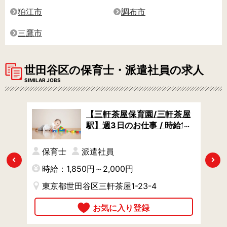
狛江市
調布市
三鷹市
世田谷区の保育士・派遣社員の求人
SIMILAR JOBS
/池
【三軒茶屋保育園/三軒茶屋
 /
駅】週3日のお仕事 / 時給18
よく
50円からタイパよく稼げる
れば
/ 曜日の希望があればご相談
保育士
派遣社員
OK
Previous
Next
時給：1,850円～2,000円
時
東京都世田谷区三軒茶屋1-23-4