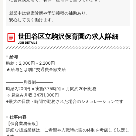
残業3時間以内
駅徒歩5分以内
就業中は健康診断や予防接種の補助あり。

13時までのお仕事
15時までのお仕事
安心して長く働けます。
13時以降スタート
16時以降スタート
実働5時間以内
週3日以内
世田谷区立駒沢保育園の求人詳細
土日祝のお仕事
夜勤のお仕事
JOB DETAILS
時給1600円～
書類対応なし
給与
社会保険完備
住宅手当・借上社宅
時給：2,000円～2,200円
資格不問
初心者歓迎
★給与とは別に交通費全額支給

男性保育士
当社スタッフ活躍中
――――月収例――――

オープニング求人
マイカー通勤OK
時給2,200円 × 実働7.75時間 × 月間約20日勤務

小規模保育園
社会福祉法人
→ 見込み月収 34万1,000円

※最大の日数・時間で勤務された場合のシミュレーションです
株式会社
単発保育士として働
く！
仕事内容
【保育業務全般】

月収見込み
詳細な担当業務は、ご希望や入職時の園の体制を考慮して決定し
〜