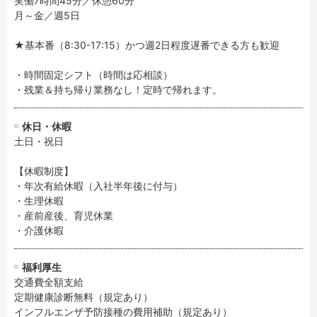
実働7時間45分／休憩60分

月～金／週5日

★基本番（8:30-17:15）かつ週2日程度遅番できる方も歓迎

・時間固定シフト（時間は応相談）

・残業＆持ち帰り業務なし！定時で帰れます。
休日・休暇
土日・祝日

【休暇制度】

・年次有給休暇（入社半年後に付与）

・生理休暇

・産前産後、育児休業

・介護休暇
福利厚生
交通費全額支給

定期健康診断無料（規定あり）

インフルエンザ予防接種の費用補助（規定あり）
