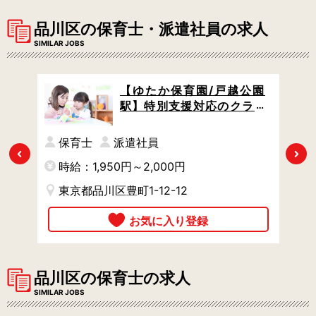
品川区の保育士・派遣社員の求人
SIMILAR JOBS
駅エ
【ゆたか保育園/戸越公園
ト2
駅】特別支援対応のクラス
 /
担任 / 月29万円以上 / 万全
育
のサポート体制でスキルア
保育士
派遣社員
ップできる環境 / やりがい充
Previous
Next
時給：1,950円～2,000円
時
実
東京都品川区豊町1-12-12
品川区の保育士の求人
SIMILAR JOBS