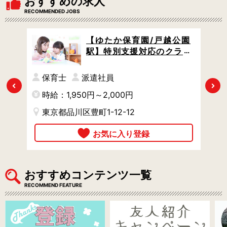
おすすめの求人
RECOMMENDED JOBS
 /
【ゆたか保育園/戸越公園
 /
駅】特別支援対応のクラス
っく
担任 / 月29万円以上 / 万全
～
のサポート体制でスキルア
保育士
派遣社員
ップできる環境 / やりがい充
Previous
Next
時給：1,950円～2,000円
時
実
東京都品川区豊町1-12-12
おすすめコンテンツ一覧
RECOMMEND FEATURE