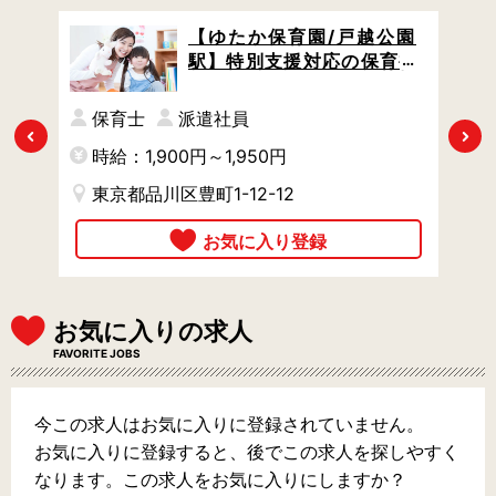
の台
【ゆたか保育園/戸越公園
 日
駅】特別支援対応の保育補
8:
助 / 配慮が必要なお子さんの
ある
お手伝いなど / パソコン業務
保育士
派遣社員
なし / やりがい充実＆スキル
Previous
Next
時給：1,900円～1,950円
時
アップが叶う
東京都品川区豊町1-12-12
お気に入りの求人
FAVORITE JOBS
今この求人はお気に入りに登録されていません。
お気に入りに登録すると、後でこの求人を探しやすく
なります。この求人をお気に入りにしますか？