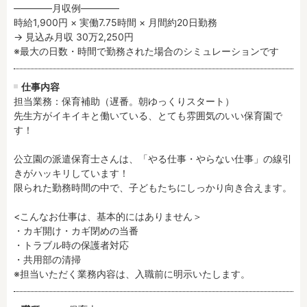
――――月収例――――

時給1,900円 × 実働7.75時間 × 月間約20日勤務

→ 見込み月収 30万2,250円

フリーワード検索
※最大の日数・時間で勤務された場合のシミュレーションです
仕事内容
担当業務：保育補助（遅番。朝ゆっくりスタート）

先生方がイキイキと働いている、とても雰囲気のいい保育園で
す！

公立園の派遣保育士さんは、「やる仕事・やらない仕事」の線引
きがハッキリしています！

限られた勤務時間の中で、子どもたちにしっかり向き合えます。

<こんなお仕事は、基本的にはありません＞

・カギ開け・カギ閉めの当番

・トラブル時の保護者対応

・共用部の清掃

※担当いただく業務内容は、入職前に明示いたします。