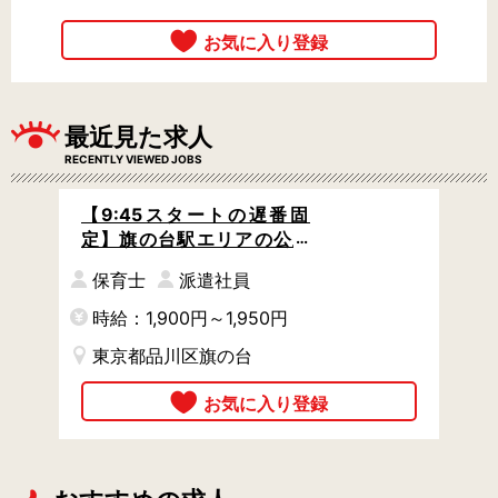
最近見た求人
RECENTLY VIEWED JOBS
【9:45スタートの遅番固
定】旗の台駅エリアの公立
こども園 / 書き物なしだから
保育士
派遣社員
保育に集中できる◎ / 駅チカ
徒歩3分 / 土日祝休み
時給：1,900円～1,950円
東京都品川区旗の台