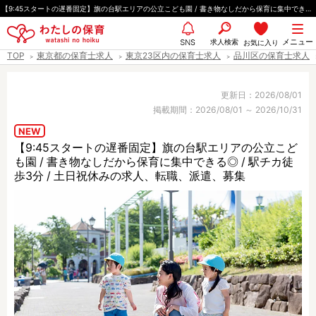
ペ
【9:45スタートの遅番固定】旗の台駅エリアの公立こども園 / 書き物なしだから保育に集中できる◎ / 駅チカ徒歩3分 / 土日祝休み
ー
都道府県
メニュー
ジ
求人検索
お気に入り
SNS
TOP
東京都の保育士求人
東京23区内の保育士求人
品川区の保育士求人
の
先
エリア情報
頭
更新日：2026/08/01
掲載期間：2026/08/01 ～ 2026/10/31
で
す
NEW
【9:45スタートの遅番固定】旗の台駅エリアの公立こど
雇用形態
も園 / 書き物なしだから保育に集中できる◎ / 駅チカ徒
歩3分 / 土日祝休みの求人、転職、派遣、募集
職種
保育士
保育教諭
保育補助
幼稚園教諭
放課後児童支援員
学童スタッフ
栄養士
調理師