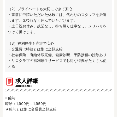
残業3時間以内
駅徒歩5分以内
（2）プライベートも大切にできて安心

13時までのお仕事
15時までのお仕事
・事前に申請いただいた休暇には、代わりのスタッフを派遣
13時以降スタート
16時以降スタート
します。気後れなく休んでいただけます。

・土日祝お休み、残業なし、持ち帰り仕事なし。メリハリを
実働5時間以内
週3日以内
つけて働けます。

土日祝のお仕事
夜勤のお仕事
時給1600円～
書類対応なし
（3）福利厚生も充実で安心

・交通費は時給とは別に全額支給

社会保険完備
住宅手当・借上社宅
・社会保険、有給休暇完備、健康診断、予防接種の控除あり

資格不問
初心者歓迎
・リロクラブの福利厚生サービスでお得な特典がたくさん使
男性保育士
当社スタッフ活躍中
える
オープニング求人
マイカー通勤OK
求人詳細
小規模保育園
社会福祉法人
JOB DETAILS
株式会社
単発保育士として働
く！
給与
時給：1,900円～1,950円
月収見込み
★給与とは別に交通費全額支給

〜