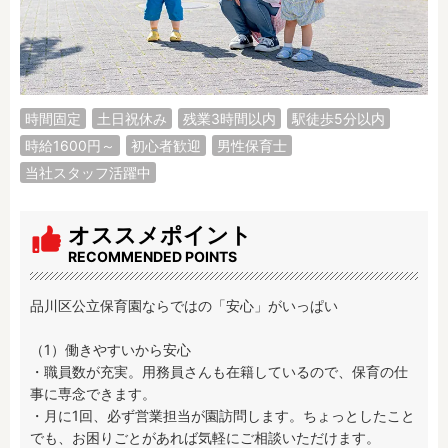
調理補助
看護師
保育事務
その他
施設形態
時間固定
土日祝休み
残業3時間以内
駅徒歩5分以内
公立保育園
私立認可保育園
時給1600円～
初心者歓迎
男性保育士
認定こども園
幼稚園
当社スタッフ活躍中
小規模認可保育園
認可外保育園
病院内保育所
事業所内保育所
オススメポイント
学童保育施設
児童館
RECOMMENDED POINTS
子育て支援センター
児童発達支援事業所
放課後等デイサービ
テンダーの運営施設
品川区公立保育園ならではの「安心」がいっぱい

ス
（1）働きやすいから安心

その他施設
・職員数が充実。用務員さんも在籍しているので、保育の仕
事に専念できます。

特徴
・月に1回、必ず営業担当が園訪問します。ちょっとしたこと
時間固定
土日祝休み
でも、お困りごとがあれば気軽にご相談いただけます。
