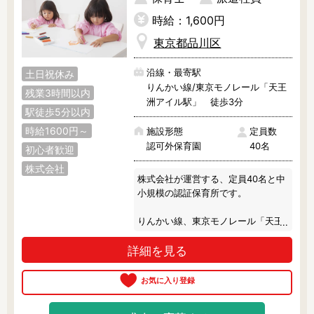
時給：1,600円
まずは見学からでも大歓迎！ぜひ、
お気軽にご相談くださいね。
東京都品川区
沿線・最寄駅
土日祝休み
りんかい線/東京モノレール「天王
残業3時間以内
洲アイル駅」 徒歩3分
駅徒歩5分以内
時給1600円～
施設形態
定員数
認可外保育園
40名
初心者歓迎
株式会社
株式会社が運営する、定員40名と中
小規模の認証保育所です。

りんかい線、東京モノレール「天王
洲アイル駅」より徒歩3分で通勤も
詳細を見る
楽々です♪

ワンフロアの園内は、とても綺麗で
広々しています。

独自で開発された全36冊の絵本を、