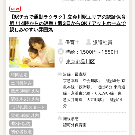
NEW
【駅チカで通勤ラクラク】立会川駅エリアの認証保育
所 / 14時からの遅番 / 週3日からOK / アットホームで
親しみやすい雰囲気
保育士
派遣社員
時給：1,500円～1,550円
東京都品川区
沿線・最寄駅
時間固定
京急本線「立会川駅」 徒歩5分 京
土日祝休み
急本線「鮫洲駅」 徒歩8分 東海道
残業3時間以内
線・京浜東北線・りんかい線・東
駅徒歩5分以内
急大井町線「大井町駅」 徒歩14
分
13時以降スタート
実働5時間以内
施設形態
週3日以内
認可外保育園
初心者歓迎