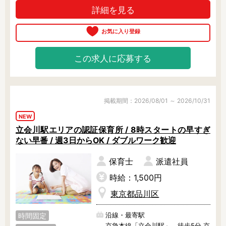
詳細を見る
楽々です♪

ワンフロアの園内は、とても綺麗で
広々しています。

独自で開発された全36冊の絵本を、
この求人に応募する
日々の遊び活動に取り入れていま
す。

毎月1冊の絵本をベースに、制作やリ
ズム運動等の活動をしています。

もちろん、ほかの絵本もたくさんあ
掲載期間：2026/08/01 ～ 2026/10/31
りますよ！

NEW
立会川駅エリアの認証保育所 / 8時スタートの早すぎ
食育活動にも力を入れていて、調理
ない早番 / 週3日からOK / ダブルワーク歓迎
室の前は園児たちのお気に入りスポ
ット♪

派遣スタッフさんも、定時できっち
保育士
派遣社員
り上がれていますよ。

時給：1,500円
まずは見学からでも大歓迎！ぜひ、
東京都品川区
お気軽にご相談くださいね。
03-6267-1764
Webで相談する
沿線・最寄駅
時間固定
受付時間 9:00 ～ 24:00
京急本線「立会川駅」 徒歩5分 京