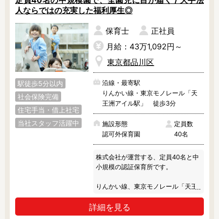
定員40名の中規模園で、全園児に目が届く / 大手法
人ならではの充実した福利厚生◎
保育士
正社員
月給：43万1,092円～
東京都品川区
沿線・最寄駅
駅徒歩5分以内
りんかい線・東京モノレール「天
社会保険完備
王洲アイル駅」 徒歩3分
住宅手当・借上社宅
当社スタッフ活躍中
施設形態
定員数
認可外保育園
40名
株式会社が運営する、定員40名と中
小規模の認証保育所です。

りんかい線、東京モノレール「天王
洲アイル駅」より徒歩3分で通勤も
詳細を見る
楽々です♪

ワンフロアの園内は、とても綺麗で