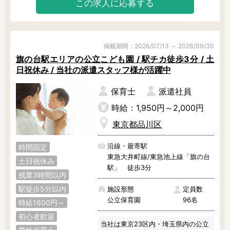
この求人に応募する
日々の遊び活動に取り入れていま
す。

毎月1冊の絵本をベースに、制作やリ
ズム運動等の活動をしています。

もちろん、ほかの絵本もたくさんあ
掲載期間：2026/07/13 ～ 2026/09/30
りますよ！

旗の台駅エリアの公立こども園 / 駅チカ徒歩3分 / 土
日祝休み / 当社の派遣スタッフ様が活躍中
食育活動にも力を入れていて、調理
室の前は園児たちのお気に入りスポ
保育士
派遣社員
ット♪

派遣スタッフさんも、定時できっち
時給：1,950円～2,000円
り上がれていますよ。

東京都品川区
まずは見学からでも大歓迎！ぜひ、
沿線・最寄駅
時間固定
お気軽にご相談くださいね。
東急大井町線/東急池上線「旗の台
土日祝休み
駅」 徒歩3分
残業3時間以内
駅徒歩5分以内
施設形態
定員数
公立保育園
96名
時給1600円～
初心者歓迎
当社は東京23区内・埼玉県内の公立