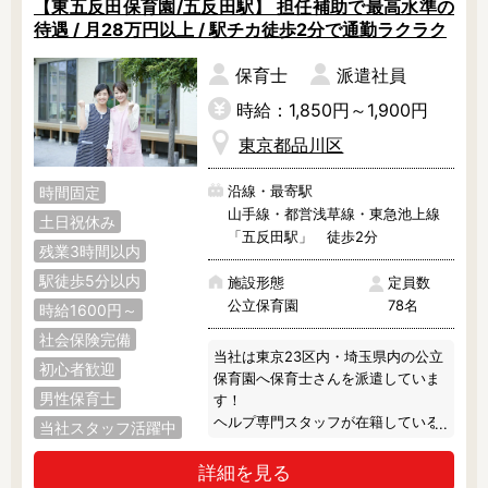
【東五反田保育園/五反田駅】 担任補助で最高水準の
待遇 / 月28万円以上 / 駅チカ徒歩2分で通勤ラクラク
保育士
派遣社員
時給：1,850円～1,900円
東京都品川区
沿線・最寄駅
時間固定
山手線・都営浅草線・東急池上線
土日祝休み
「五反田駅」 徒歩2分
残業3時間以内
駅徒歩5分以内
施設形態
定員数
公立保育園
78名
時給1600円～
社会保険完備
当社は東京23区内・埼玉県内の公立
初心者歓迎
保育園へ保育士さんを派遣していま
男性保育士
す！

ヘルプ専門スタッフが在籍している
当社スタッフ活躍中
ので、お休みをしっかり取っていた
だけます◎

詳細を見る
また、派遣のお仕事なので残業は基