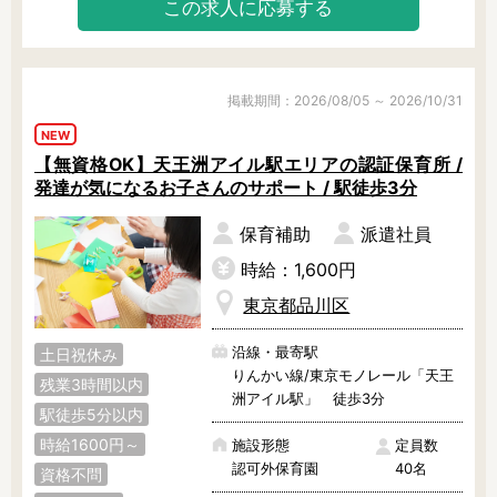
この求人に応募する
残業3時間以内
駅徒歩5分以内
13時までのお仕事
15時までのお仕事
13時以降スタート
16時以降スタート
掲載期間：2026/08/05 ～ 2026/10/31
実働5時間以内
週3日以内
NEW
土日祝のお仕事
夜勤のお仕事
【無資格OK】天王洲アイル駅エリアの認証保育所 /
時給1600円～
書類対応なし
発達が気になるお子さんのサポート / 駅徒歩3分
社会保険完備
住宅手当・借上社宅
保育補助
派遣社員
資格不問
初心者歓迎
時給：1,600円
男性保育士
当社スタッフ活躍中
東京都品川区
オープニング求人
マイカー通勤OK
小規模保育園
社会福祉法人
沿線・最寄駅
土日祝休み
株式会社
単発保育士として働
りんかい線/東京モノレール「天王
残業3時間以内
く！
洲アイル駅」 徒歩3分
駅徒歩5分以内
時給1600円～
施設形態
定員数
月収見込み
認可外保育園
40名
資格不問
〜