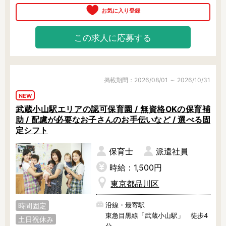
本的にナシ！

休憩は別室で過ごせるのでリフレッ
シュできますよ。

この求人に応募する
就業中は専任スタッフが定期的に職
場にご訪問し、あなたをサポートし
ます。

日数や時間帯、業務内容の相談OKな
ので、お気軽にご相談ください♪
掲載期間：2026/08/01 ～ 2026/10/31
NEW
武蔵小山駅エリアの認可保育園 / 無資格OKの保育補
助 / 配慮が必要なお子さんのお手伝いなど / 選べる固
定シフト
保育士
派遣社員
時給：1,500円
東京都品川区
沿線・最寄駅
時間固定
東急目黒線「武蔵小山駅」 徒歩4
土日祝休み
分