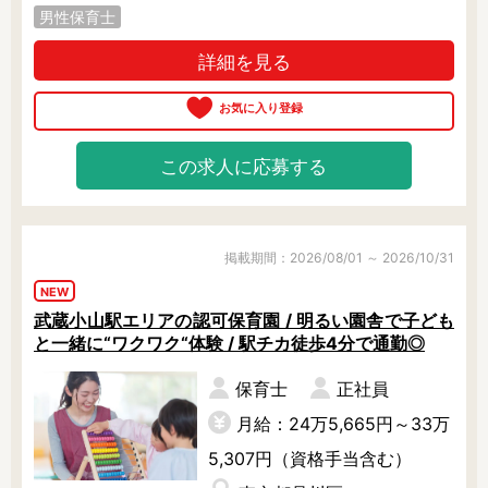
男性保育士
詳細を見る
この求人に応募する
掲載期間：2026/08/01 ～ 2026/10/31
NEW
武蔵小山駅エリアの認可保育園 / 明るい園舎で子ども
と一緒に“ワクワク“体験 / 駅チカ徒歩4分で通勤◎
保育士
正社員
月給：24万5,665円～33万
5,307円（資格手当含む）