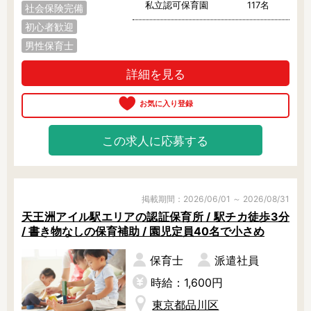
私立認可保育園
117名
社会保険完備
初心者歓迎
男性保育士
詳細を見る
この求人に応募する
掲載期間：2026/06/01 ～ 2026/08/31
天王洲アイル駅エリアの認証保育所 / 駅チカ徒歩3分
/ 書き物なしの保育補助 / 園児定員40名で小さめ
保育士
派遣社員
時給：1,600円
東京都品川区