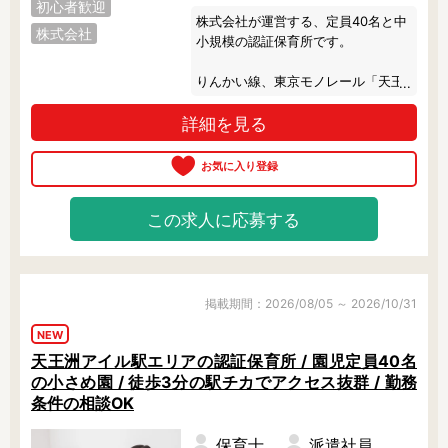
初心者歓迎
株式会社が運営する、定員40名と中
株式会社
小規模の認証保育所です。

フリーワード検索
りんかい線、東京モノレール「天王
洲アイル駅」より徒歩3分で通勤も
詳細を見る
楽々です♪

ワンフロアの園内は、とても綺麗で
広々しています。

独自で開発された全36冊の絵本を、
この求人に応募する
日々の遊び活動に取り入れていま
す。

毎月1冊の絵本をベースに、制作やリ
ズム運動等の活動をしています。

もちろん、ほかの絵本もたくさんあ
掲載期間：2026/08/05 ～ 2026/10/31
りますよ！

NEW
天王洲アイル駅エリアの認証保育所 / 園児定員40名
食育活動にも力を入れていて、調理
の小さめ園 / 徒歩3分の駅チカでアクセス抜群 / 勤務
室の前は園児たちのお気に入りスポ
ット♪

条件の相談OK
派遣スタッフさんも、定時できっち
り上がれていますよ。

保育士
派遣社員