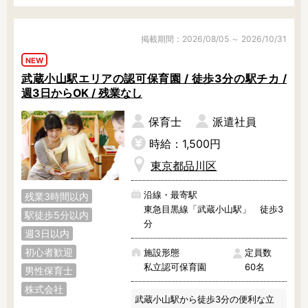
派遣スタッフさんも、定時できっち
り上がれていますよ。

掲載期間：2026/08/05 ～ 2026/10/31
気になる方はお気軽にご相談くださ
NEW
いね。
武蔵小山駅エリアの認可保育園 / 徒歩3分の駅チカ /
週3日からOK / 残業なし
保育士
派遣社員
時給：1,500円
東京都品川区
沿線・最寄駅
残業3時間以内
東急目黒線「武蔵小山駅」 徒歩3
駅徒歩5分以内
分
週3日以内
初心者歓迎
施設形態
定員数
私立認可保育園
60名
男性保育士
株式会社
武蔵小山駅から徒歩3分の便利な立