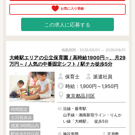
本的にナシ！

休憩は別室で過ごせるのでリフレッ
シュできますよ。

就業中は専任スタッフが定期的に職
この求人に応募する
場にご訪問し、あなたをサポートし
ます。

日数や時間帯、業務内容の相談OKな
ので、お気軽にご相談ください♪
掲載期間：2026/06/01 ～ 2026/08/31
大崎駅エリアの公立保育園 / 高時給1900円～、月29
万円～ / 人気の中番固定シフト / 駅チカ徒歩5分
保育士
派遣社員
時給：1,900円～1,950円
東京都品川区
沿線・最寄駅
時間固定
山手線・湘南新宿ライン・りんか
土日祝休み
い線「大崎駅」 徒歩5分
残業3時間以内
駅徒歩5分以内
施設形態
定員数