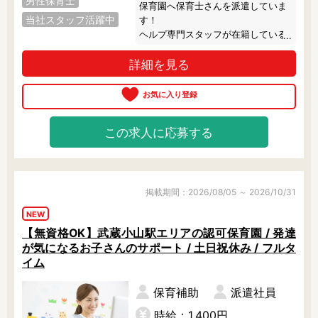
男性保育士
保育園へ保育士さんを派遣していま
当社スタッフ活躍中
す！

ヘルプ専門スタッフが在籍している
ので、お休みをしっかり取っていた
詳細を見る
だけます◎

また、派遣のお仕事なので残業は基
本的にナシ！

休憩は別室で過ごせるのでリフレッ
シュできますよ。

この求人に応募する
就業中は専任スタッフが定期的に職
場にご訪問し、あなたをサポートし
ます。
掲載期間：2026/08/05 ～ 2026/10/31
NEW
【無資格OK】武蔵小山駅エリアの認可保育園 / 発達
が気になるお子さんのサポート / 土日祝休み / フルタ
イム
保育補助
派遣社員
時給：1,400円