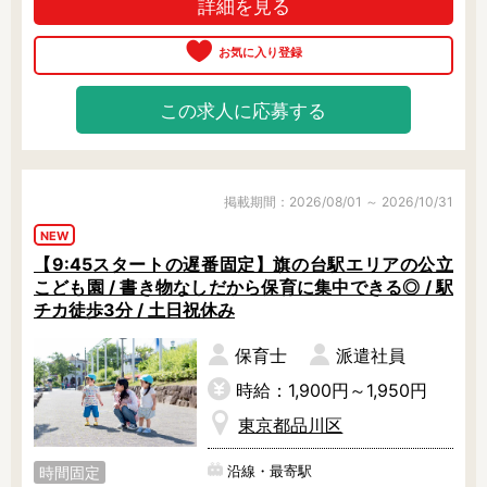
詳細を見る
この求人に応募する
掲載期間：2026/08/01 ～ 2026/10/31
NEW
【9:45スタートの遅番固定】旗の台駅エリアの公立
こども園 / 書き物なしだから保育に集中できる◎ / 駅
チカ徒歩3分 / 土日祝休み
保育士
派遣社員
時給：1,900円～1,950円
東京都品川区
沿線・最寄駅
時間固定