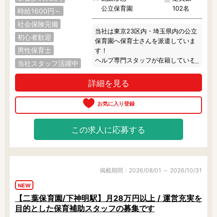
公立保育園
102名
東京23区内で絞り込む
時給1600円～
社会保険完備
東京23区内
千代田区
中央区
当社は東京23区内・埼玉県内の公立
初心者歓迎
保育園へ保育士さんを派遣していま
港区
文京区
新宿区
男性保育士
す！

ヘルプ専門スタッフが在籍している
当社スタッフ活躍中
渋谷区
台東区
墨田区
ので、お休みをしっかり取っていた
だけます◎

詳細を見る
また、派遣のお仕事なので残業は基
江東区
荒川区
足立区
本的にナシ！

休憩は別室で過ごせるのでリフレッ
葛飾区
江戸川区
品川区
シュできますよ。

就業中は専任スタッフが定期的に職
この求人に応募する
目黒区
大田区
世田谷区
場にご訪問し、あなたをサポートし
ます。

中野区
杉並区
練馬区
日数や時間帯、業務内容の相談OKな
ので、お気軽にご相談ください♪
掲載期間：2026/08/01 ～ 2026/10/31
豊島区
北区
板橋区
NEW
【二葉保育園/下神明駅】月28万円以上 / 運営充実を
その他の地域で絞り込む
目的とした保育補助スタッフの募集です