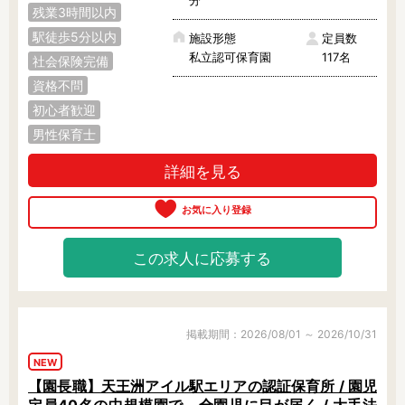
残業3時間以内
駅徒歩5分以内
施設形態
定員数
私立認可保育園
117名
社会保険完備
資格不問
初心者歓迎
男性保育士
詳細を見る
この求人に応募する
掲載期間：2026/08/01 ～ 2026/10/31
NEW
【園長職】天王洲アイル駅エリアの認証保育所 / 園児