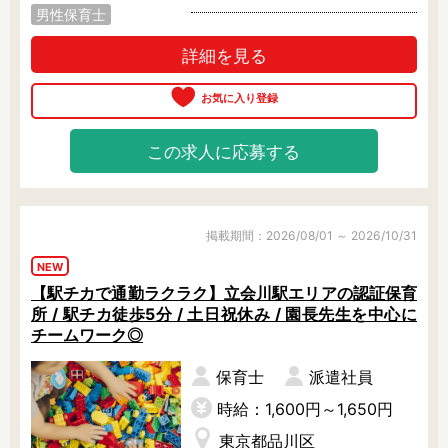
男性保育士
詳細を見る
この求人に応募する
掲載期間：2026/08/01 ～ 2026/10/31
NEW
【駅チカで通勤ラクラク】立会川駅エリアの認証保育
所 / 駅チカ徒歩5分 / 土日祝休み / 園長先生を中心に
チームワーク◎
保育士
派遣社員
時給：1,600円～1,650円
東京都品川区