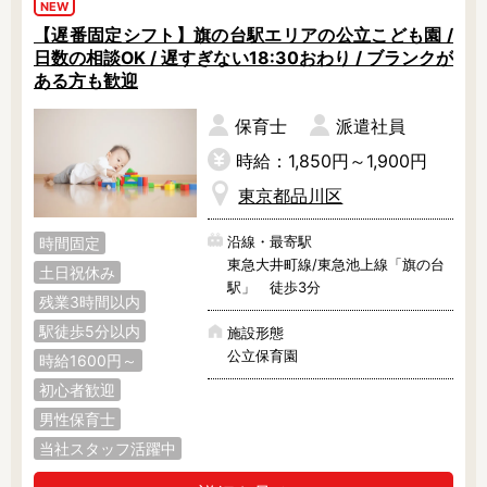
NEW
【遅番固定シフト】旗の台駅エリアの公立こども園 /
日数の相談OK / 遅すぎない18:30おわり / ブランクが
ある方も歓迎
保育士
派遣社員
時給：1,850円～1,900円
東京都品川区
沿線・最寄駅
時間固定
東急大井町線/東急池上線「旗の台
土日祝休み
駅」 徒歩3分
残業3時間以内
駅徒歩5分以内
施設形態
公立保育園
時給1600円～
初心者歓迎
男性保育士
当社スタッフ活躍中