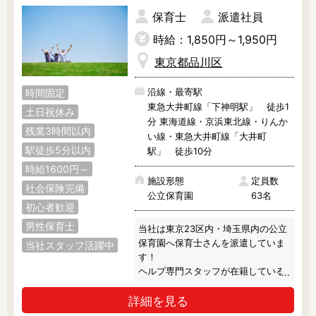
昭島市
あきる野市
稲城市
保育士
派遣社員
青梅市
清瀬市
国立市
時給：1,850円～1,950円
東京都品川区
小金井市
国分寺市
小平市
沿線・最寄駅
時間固定
狛江市
立川市
多摩市
東急大井町線「下神明駅」 徒歩1
土日祝休み
分 東海道線・京浜東北線・りんか
調布市
西東京市
八王子市
残業3時間以内
い線・東急大井町線「大井町
駅徒歩5分以内
駅」 徒歩10分
羽村市
東久留米市
東村山市
時給1600円～
施設形態
定員数
東大和市
日野市
府中市
社会保険完備
公立保育園
63名
初心者歓迎
福生市
町田市
三鷹市
男性保育士
当社は東京23区内・埼玉県内の公立
保育園へ保育士さんを派遣していま
武蔵野市
武蔵村山市
西多摩郡
当社スタッフ活躍中
す！

ヘルプ専門スタッフが在籍している
ので、お休みをしっかり取っていた
詳細を見る
だけます◎

また、派遣のお仕事なので残業は基