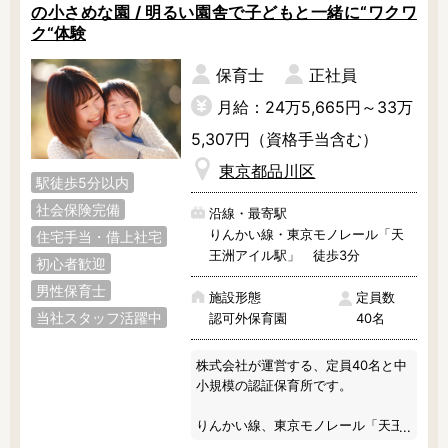
の小さめな園 / 明るい園舎で子どもと一緒に“ワクワ
ク“体験
保育士
正社員
月給：24万5,665円～33万
5,307円（資格手当含む）
東京都品川区
駅徒歩5分以内
社会保険完備
沿線・最寄駅
りんかい線・東京モノレール「天
住宅手当・借上社宅
王洲アイル駅」 徒歩3分
初心者歓迎
男性保育士
施設形態
定員数
当社スタッフ活躍中
認可外保育園
40名
株式会社が運営する、定員40名と中
小規模の認証保育所です。

りんかい線、東京モノレール「天王
洲アイル駅」より徒歩3分で通勤も