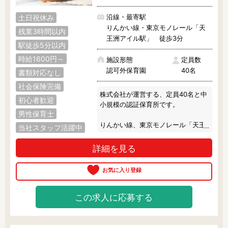
沿線・最寄駅
土日祝休み
りんかい線・東京モノレール「天
残業3時間以内
王洲アイル駅」 徒歩3分
駅徒歩5分以内
時給1600円～
施設形態
定員数
認可外保育園
40名
書類対応なし
社会保険完備
株式会社が運営する、定員40名と中
初心者歓迎
小規模の認証保育所です。

男性保育士
りんかい線、東京モノレール「天王
当社スタッフ活躍中
洲アイル駅」より徒歩3分で通勤も
楽々です♪

詳細を見る
ワンフロアの園内は、とても綺麗で
広々しています。

独自で開発された全36冊の絵本を、
日々の遊び活動に取り入れていま
この求人に応募する
す。

毎月1冊の絵本をベースに、制作やリ
ズム運動等の活動をしています。
