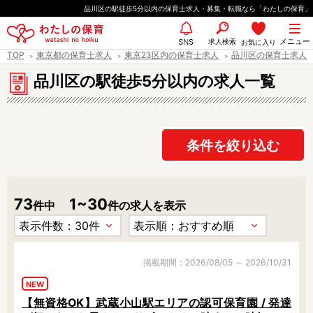
ペ
品川区の駅徒歩5分以内の保育士求人・募集・転職なら「わたしの保育」
ー
都道府県
メニュー
ジ
求人検索
お気に入り
SNS
TOP
東京都の保育士求人
東京23区内の保育士求人
品川区の保育士求人
の
先
品川区の駅徒歩5分以内の求人一覧
エリア情報
頭
で
す
条件を絞り込む
雇用形態
73
1~30
件中
件の求人を表示
職種
保育士
保育教諭
保育補助
幼稚園教諭
掲載期間：2026/08/05 ～ 2026/10/31
放課後児童支援員
学童スタッフ
NEW
【無資格OK】武蔵小山駅エリアの認可保育園 / 発達
栄養士
調理師