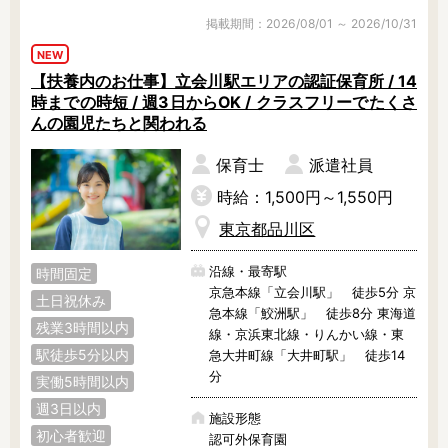
もちろん、ほかの絵本もたくさんあ
掲載期間：2026/08/01 ～ 2026/10/31
りますよ！

NEW
食育活動にも力を入れていて、調理
【扶養内のお仕事】立会川駅エリアの認証保育所 / 14
室の前は園児たちのお気に入りスポ
時までの時短 / 週3日からOK / クラスフリーでたくさ
ット♪

んの園児たちと関われる
派遣スタッフさんも、定時できっち
り上がれていますよ。

保育士
派遣社員
時給：1,500円～1,550円
まずは見学からでも大歓迎！ぜひ、
お気軽にご相談くださいね。
東京都品川区
沿線・最寄駅
時間固定
京急本線「立会川駅」 徒歩5分 京
土日祝休み
急本線「鮫洲駅」 徒歩8分 東海道
残業3時間以内
線・京浜東北線・りんかい線・東
駅徒歩5分以内
急大井町線「大井町駅」 徒歩14
分
実働5時間以内
週3日以内
施設形態
初心者歓迎
認可外保育園