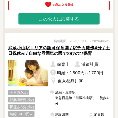
広々しています。

独自で開発された全36冊の絵本を、
この求人に応募する
日々の遊び活動に取り入れていま
す。

毎月1冊の絵本をベースに、制作やリ
ズム運動等の活動をしています。

もちろん、ほかの絵本もたくさんあ
掲載期間：2026/06/01 ～ 2026/08/31
りますよ！

武蔵小山駅エリアの認可保育園 / 駅チカ徒歩4分 / 土
日祝休み / 自由な雰囲気の園でのびのび保育
食育活動にも力を入れていて、調理
室の前は園児たちのお気に入りスポ
保育士
派遣社員
ット♪

派遣スタッフさんも、定時できっち
時給：1,600円～1,700円
り上がれていますよ。

東京都品川区
まずは見学からでも大歓迎！ぜひ、
沿線・最寄駅
土日祝休み
お気軽にご相談くださいね。
東急目黒線「武蔵小山駅」 徒歩4
残業3時間以内
分
駅徒歩5分以内
時給1600円～
施設形態
定員数