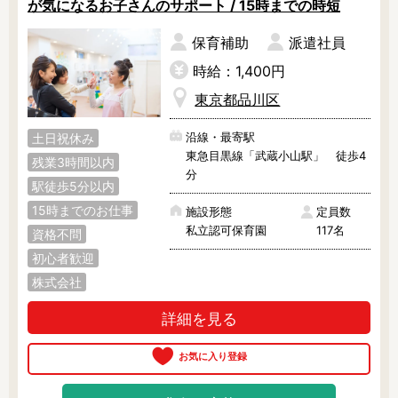
が気になるお子さんのサポート / 15時までの時短
調理補助
看護師
保育事務
その他
保育補助
派遣社員
時給：1,400円
施設形態
東京都品川区
公立保育園
私立認可保育園
沿線・最寄駅
土日祝休み
認定こども園
幼稚園
東急目黒線「武蔵小山駅」 徒歩4
残業3時間以内
小規模認可保育園
認可外保育園
分
駅徒歩5分以内
病院内保育所
事業所内保育所
15時までのお仕事
施設形態
定員数
学童保育施設
児童館
私立認可保育園
117名
資格不問
子育て支援センター
児童発達支援事業所
初心者歓迎
放課後等デイサービ
テンダーの運営施設
株式会社
ス
その他施設
詳細を見る
特徴
時間固定
土日祝休み