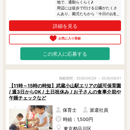
地で、通勤らくらく♪

周辺には徒歩で行ける公園がたくさ
んあり、園児たちから「今日のお散
歩はどこ？」なんて聞かれることも
詳細を見る
あるとか。

毎月1冊の絵本をベースに、製作やリ
ズム運動等の活動をしています。

食育活動にも力を入れていて、調理
この求人に応募する
室の前は園児たちのお気に入りスポ
ット♪

派遣スタッフさんも、定時できっち
り上がれていますよ。

掲載期間：2026/06/29 ～ 2026/08/31
気になる方はお気軽にご相談くださ
【11時～15時の時短】武蔵小山駅エリアの認可保育園
いね。
/ 週3日からOK / 土日祝休み / お子さんの食事介助や
午睡チェックなど
保育士
派遣社員
時給：1,500円
東京都品川区