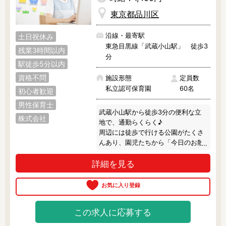
東京都品川区
沿線・最寄駅
土日祝休み
東急目黒線「武蔵小山駅」 徒歩3
残業3時間以内
分
駅徒歩5分以内
資格不問
施設形態
定員数
私立認可保育園
60名
初心者歓迎
男性保育士
武蔵小山駅から徒歩3分の便利な立
株式会社
地で、通勤らくらく♪

周辺には徒歩で行ける公園がたくさ
んあり、園児たちから「今日のお散
歩はどこ？」なんて聞かれることも
詳細を見る
あるとか。

毎月1冊の絵本をベースに、製作やリ
ズム運動等の活動をしています。

食育活動にも力を入れていて、調理
この求人に応募する
室の前は園児たちのお気に入りスポ
ット♪
