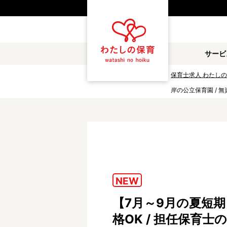
都道府県
サービ
雇用形態
保育士求人 わたし
岸の公立保育園 / 無
職種
保育士
保育教諭
放課後児童支援員
学童スタッフ
調理補助
看護師
NEW
施設形態
【7月～9月の夏短期
公立保育園
私立認可保育園
格OK / 担任保育
小規模認可保育園
認可外保育園