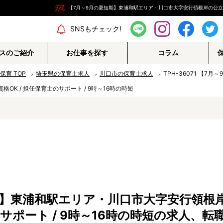
【7月～9月の夏短期】東浦和駅エリア・川口市大字安行領根岸の公立保育園 
エリア情報
SNSもチェック!
スのご紹介
お仕事を探す
コラム
の保育
TOP
埼玉県の保育士求人
川口市の保育士求人
TPH-36071 【
資格OK / 担任保育士のサポート / 9時～16時の時短
保育補助
幼稚園教諭
栄養士
調理師
保育事務
その他
】東浦和駅エリア・川口市大字安行領根岸の
認定こども園
幼稚園
士のサポート / 9時～16時の時短の求人、
病院内保育所
事業所内保育