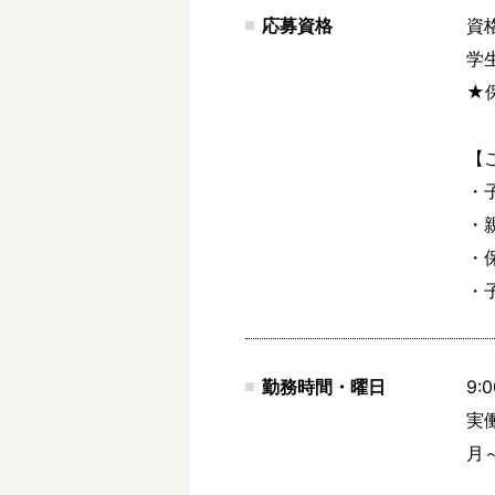
応募資格
資
学
★
【
・
・
・
・
勤務時間・曜日
9:0
実働
月