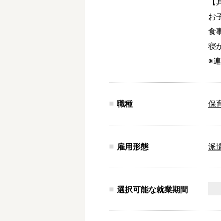
【
お
食事
寝
※
職種
保
雇用形態
派
選択可能な就業期間