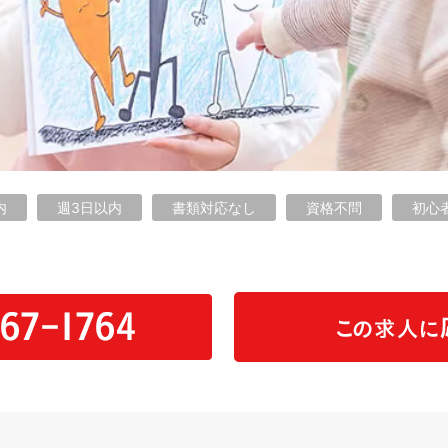
内
週3日以内
書類対応なし
資格不問
初心