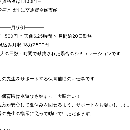
資格者は1,400円～

給与とは別に交通費全額支給

―――月収例――――

1,500円 × 実働6.25時間 × 月間約20日勤務

見込み月収 18万7,500円

最大の日数・時間で勤務された場合のシミュレーションです
任の先生をサポートする保育補助のお仕事です。

の保育園は水遊びも始まって大賑わい！

生方が安心して夏休みを回せるよう、サポートをお願いします。
場の先生の指示に従って動いていただきます。
