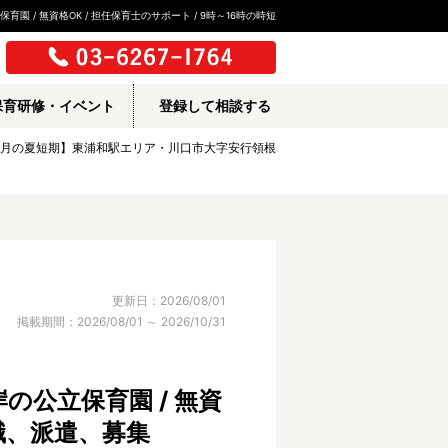
/ 無資格OK / 担任保育士のサポート / 9時～16時の時短
保育研修・イベント
登録して相談する
7月～9月の夏短期】東浦和駅エリア・川口市大字安行領根
更新日：2026/08/01
掲載期間：2026/08/01 ～ 2026/10/31
公立保育園 / 無資
転職、派遣、募集
所