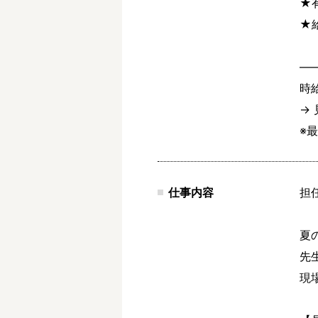
★有
★
―
時給
→ 
※
仕事内容
担
夏
先
現