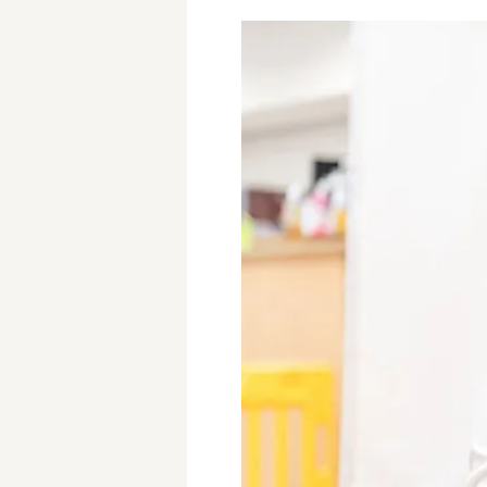
学童保育施設
児童館
放課後等デイサービス
テンダーの運営施設
特徴
時間固定
土日祝休み
13時までのお仕事
15時までのお仕事
実働5時間以内
週3日以内
時給1600円～
書類対応なし
資格不問
初心者歓迎
オープニング求人
マイカー通勤OK
株式会社
単発保育士として働
〜
月収見込み