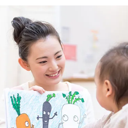
子育て支援センター
児童発達支援
その他施設
残業3時間以内
駅徒歩5分以
13時以降スタート
16時以降ス
土日祝のお仕事
夜勤のお仕事
社会保険完備
住宅手当・借
男性保育士
当社スタッフ
小規模保育園
社会福祉法人
く！