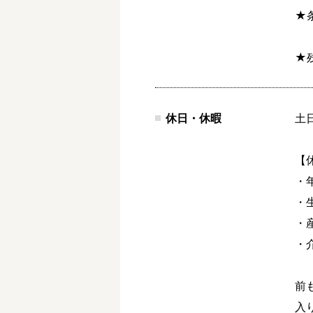
★
★
休日・休暇
土
【
・
・
・
・
前
入