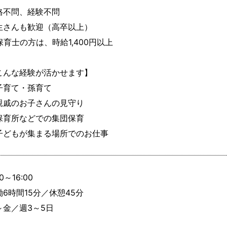
格不問、経験不問

生さんも歓迎（高卒以上）

保育士の方は、時給1,400円以上

こんな経験が活かせます】

子育て・孫育て

親戚のお子さんの見守り

保育所などでの集団保育

子どもが集まる場所でのお仕事
0～16:00

6時間15分／休憩45分

～金／週3～5日
