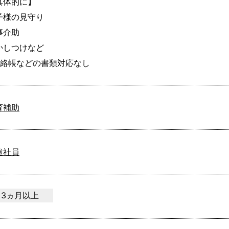
具体的に】

子様の見守り

介助

かしつけなど

連絡帳などの書類対応なし
育補助
遣社員
3ヵ月以上