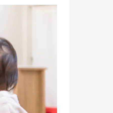
事業所
内
タート
上社宅
活躍中