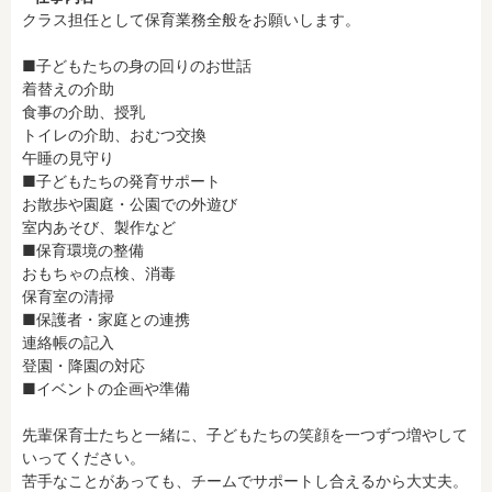
残業3時間以内
駅徒歩5分以内
クラス担任として保育業務全般をお願いします。

13時までのお仕事
15時までのお仕事
■子どもたちの身の回りのお世話

13時以降スタート
16時以降スタート
着替えの介助

食事の介助、授乳

実働5時間以内
週3日以内
トイレの介助、おむつ交換

土日祝のお仕事
夜勤のお仕事
午睡の見守り

時給1600円～
書類対応なし
■子どもたちの発育サポート

お散歩や園庭・公園での外遊び

社会保険完備
住宅手当・借上社宅
室内あそび、製作など

資格不問
初心者歓迎
■保育環境の整備

男性保育士
当社スタッフ活躍中
おもちゃの点検、消毒

保育室の清掃

オープニング求人
マイカー通勤OK
■保護者・家庭との連携

小規模保育園
社会福祉法人
連絡帳の記入

登園・降園の対応

株式会社
単発保育士として働
■イベントの企画や準備　

く！
先輩保育士たちと一緒に、子どもたちの笑顔を一つずつ増やして
月収見込み
いってください。

苦手なことがあっても、チームでサポートし合えるから大丈夫。

〜