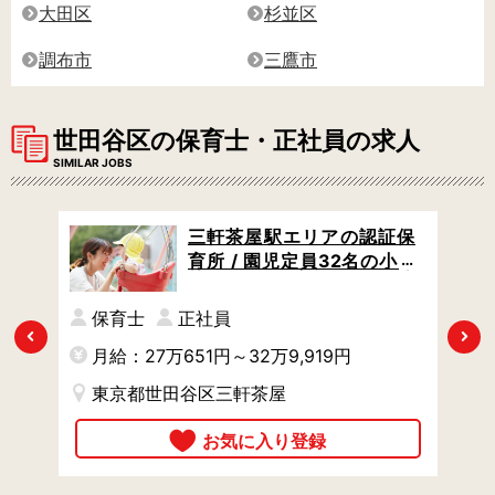
大田区
杉並区
調布市
三鷹市
世田谷区の保育士・正社員の求人
SIMILAR JOBS
小規
三軒茶屋駅エリアの認証保
の募
育所 / 園児定員32名の小さ
キャ
め園で、1歳児クラス担任 /
休暇制度や福利厚生が充実
保育士
正社員
Previous
Next
月給：27万651円～32万9,919円
月
東京都世田谷区三軒茶屋