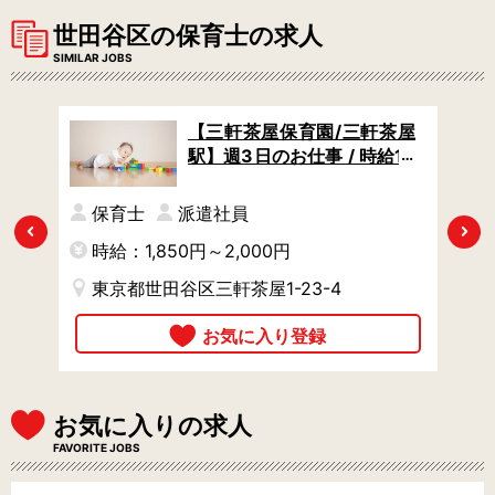
世田谷区の保育士の求人
SIMILAR JOBS
/池
【三軒茶屋保育園/三軒茶屋
 /
駅】週3日のお仕事 / 時給18
よく
50円からタイパよく稼げる
れば
/ 曜日の希望があればご相談
保育士
派遣社員
OK
Previous
Next
時給：1,850円～2,000円
時
東京都世田谷区三軒茶屋1-23-4
お気に入りの求人
FAVORITE JOBS