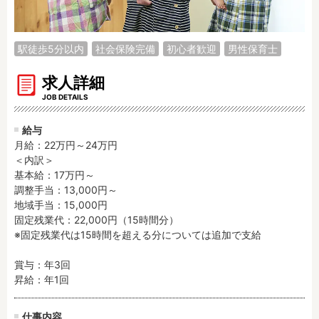
調理補助
看護師
保育事務
その他
駅徒歩5分以内
社会保険完備
初心者歓迎
男性保育士
施設形態
求人詳細
公立保育園
私立認可保育園
JOB DETAILS
認定こども園
幼稚園
給与
小規模認可保育園
認可外保育園
月給：22万円～24万円
病院内保育所
事業所内保育所
＜内訳＞

学童保育施設
児童館
基本給：17万円～

調整手当：13,000円～

子育て支援センター
児童発達支援事業所
地域手当：15,000円

放課後等デイサービ
テンダーの運営施設
固定残業代：22,000円（15時間分）

ス
※固定残業代は15時間を超える分については追加で支給

その他施設
賞与：年3回

昇給：年1回
特徴
時間固定
土日祝休み
仕事内容