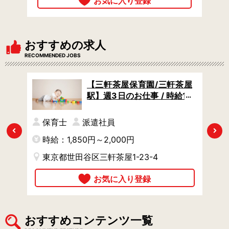
おすすめの求人
RECOMMENDED JOBS
園/
【三軒茶屋保育園/三軒茶屋
0円
駅】週3日のお仕事 / 時給18
間固
50円からタイパよく稼げる
休が
/ 曜日の希望があればご相談
保育士
派遣社員
OK
Previous
Next
時給：1,850円～2,000円
時
東京都世田谷区三軒茶屋1-23-4
おすすめコンテンツ一覧