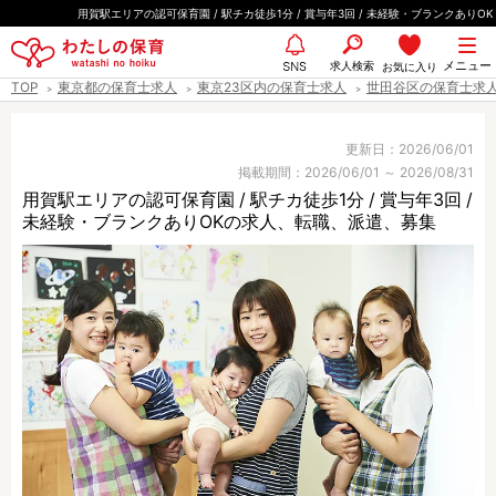
ペ
用賀駅エリアの認可保育園 / 駅チカ徒歩1分 / 賞与年3回 / 未経験・ブランクありOK
ー
都道府県
メニュー
ジ
求人検索
お気に入り
SNS
TOP
東京都の保育士求人
東京23区内の保育士求人
世田谷区の保育士求
の
先
エリア情報
頭
更新日：2026/06/01
掲載期間：2026/06/01 ～ 2026/08/31
で
用賀駅エリアの認可保育園 / 駅チカ徒歩1分 / 賞与年3回 /
す
未経験・ブランクありOKの求人、転職、派遣、募集
雇用形態
職種
保育士
保育教諭
保育補助
幼稚園教諭
放課後児童支援員
学童スタッフ
栄養士
調理師