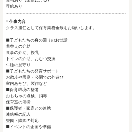
残業3時間以内
駅徒歩5分以内
昇給あり
13時までのお仕事
15時までのお仕事
仕事内容
13時以降スタート
16時以降スタート
クラス担任として保育業務全般をお願いします。

実働5時間以内
週3日以内
土日祝のお仕事
夜勤のお仕事
■子どもたちの身の回りのお世話

着替えの介助

時給1600円～
書類対応なし
食事の介助、授乳

社会保険完備
住宅手当・借上社宅
トイレの介助、おむつ交換

資格不問
初心者歓迎
午睡の見守り

■子どもたちの発育サポート

男性保育士
当社スタッフ活躍中
お散歩や園庭・公園での外遊び

オープニング求人
マイカー通勤OK
室内あそび、製作など

■保育環境の整備

小規模保育園
社会福祉法人
おもちゃの点検、消毒

株式会社
単発保育士として働
保育室の清掃

く！
■保護者・家庭との連携

連絡帳の記入

登園・降園の対応

月収見込み
■イベントの企画や準備　

〜