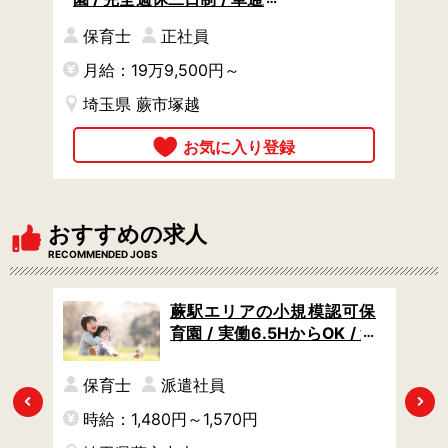
OK / 残業ほぼなしで自分を
保育士
正社員
大切に働ける
月給：19万9,500円～
埼玉県 蕨市塚越
おすすめの求人
RECOMMENDED JOBS
川口
蕨駅エリアの小規模認可保
残業
育園 / 実働6.5HからOK / 週
4日からOK / 土日祝休み
保育士
派遣社員
Previous
Next
時給：1,480円～1,570円