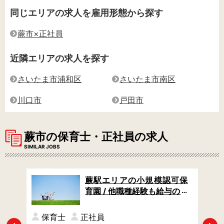
同じエリアの求人を雇用形態から探す
蕨市×正社員
近隣エリアの求人を探す
さいたま市浦和区
さいたま市南区
川口市
戸田市
蕨市の保育士・正社員の求人
SIMILAR JOBS
 住
蕨駅エリアの小規模認可保
勤O
育園 / 他職種経験も給与の加
算対象に◎ / 住宅手当あり /
賞与年2回
保育士
正社員