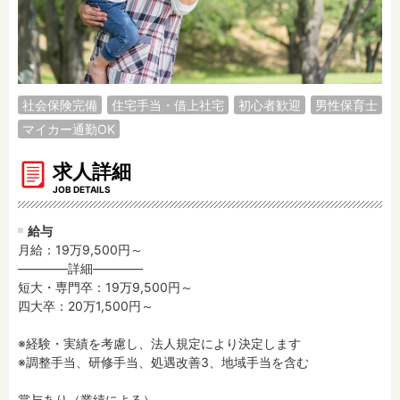
調理補助
看護師
保育事務
その他
施設形態
社会保険完備
住宅手当・借上社宅
初心者歓迎
男性保育士
公立保育園
私立認可保育園
マイカー通勤OK
認定こども園
幼稚園
小規模認可保育園
認可外保育園
求人詳細
病院内保育所
JOB DETAILS
事業所内保育所
学童保育施設
児童館
給与
子育て支援センター
児童発達支援事業所
月給：19万9,500円～
――――詳細――――

放課後等デイサービ
テンダーの運営施設
短大・専門卒：19万9,500円～

ス
四大卒：20万1,500円～

その他施設
※経験・実績を考慮し、法人規定により決定します

※調整手当、研修手当、処遇改善3、地域手当を含む

特徴
時間固定
土日祝休み
賞与あり（業績による）
