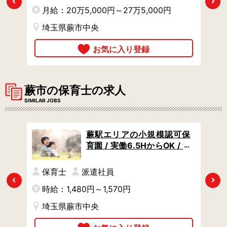
Previous
Next
月給：20万5,000円～27万5,000円
埼玉県蕨市中央
蕨市の保育士の求人
SIMILAR JOBS
保育
蕨駅エリアの小規模認可保
祝い
育園 / 実働6.5HからOK / 週
利厚
4日からOK / 土日祝休み
保育士
派遣社員
Previous
Next
時給：1,480円～1,570円
埼玉県蕨市中央