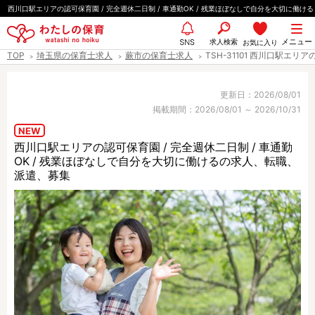
ペ
西川口駅エリアの認可保育園 / 完全週休二日制 / 車通勤OK / 残業ほぼなしで自分を大切に働ける
ー
都道府県
メニュー
ジ
求人検索
お気に入り
SNS
TOP
埼玉県の保育士求人
蕨市の保育士求人
TSH-31101 西川口駅エリ
の
先
エリア情報
頭
更新日：2026/08/01
掲載期間：2026/08/01 ～ 2026/10/31
で
す
NEW
西川口駅エリアの認可保育園 / 完全週休二日制 / 車通勤
雇用形態
OK / 残業ほぼなしで自分を大切に働けるの求人、転職、
派遣、募集
職種
保育士
保育教諭
保育補助
幼稚園教諭
放課後児童支援員
学童スタッフ
栄養士
調理師