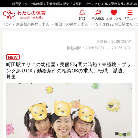
ペ
町田駅エリアの幼稚園 / 実働5時間の時短 / 未経験・ブランクありOK / 勤務条件の相談OK
ー
都道府県
メニュー
ジ
求人検索
お気に入り
SNS
TOP
東京都の保育士求人
町田市の保育士求人
TSH-31322 町田駅エリ
の
先
エリア情報
頭
更新日：2026/08/01
掲載期間：2026/08/01 ～ 2026/10/31
で
す
NEW
町田駅エリアの幼稚園 / 実働5時間の時短 / 未経験・ブラ
雇用形態
ンクありOK / 勤務条件の相談OKの求人、転職、派遣、
募集
職種
保育士
保育教諭
保育補助
幼稚園教諭
放課後児童支援員
学童スタッフ
栄養士
調理師