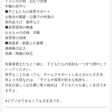
トイレの介助、おむつ交換

残業3時間以内
駅徒歩5分以内
午睡の見守り

13時までのお仕事
15時までのお仕事
■子どもたちの発育サポート

お散歩や園庭・公園での外遊び

13時以降スタート
16時以降スタート
室内あそび、製作など

実働5時間以内
週3日以内
■保育環境の整備

おもちゃの点検、消毒

土日祝のお仕事
夜勤のお仕事
保育室の清掃

時給1600円～
書類対応なし
■保護者・家庭との連携

社会保険完備
住宅手当・借上社宅
連絡帳の記入

登園・降園の対応

資格不問
初心者歓迎
男性保育士
当社スタッフ活躍中
先輩保育士たちと一緒に、子どもたちの笑顔を一つずつ増やして
いってください。

オープニング求人
マイカー通勤OK
苦手なことがあっても、チームでサポートし合えるから大丈夫。

小規模保育園
社会福祉法人
何より大切なのは、「子どもや保育が好きな気持ち」。

株式会社
単発保育士として働
先生が楽しくお仕事に取り組めば、子どもたちも楽しく生活でき
く！
ますよ。

※ピアノができなくても大丈夫です。
月収見込み
〜