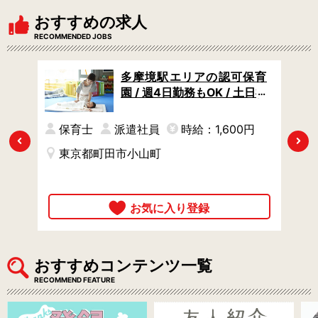
おすすめの求人
RECOMMENDED JOBS
 /
多摩境駅エリアの認可保育
園ま
園 / 週4日勤務もOK / 土日祝
ブラ
休み / ブランクありOK
円
保育士
派遣社員
時給：1,600円
Previous
Next
東京都町田市小山町
おすすめコンテンツ一覧
RECOMMEND FEATURE