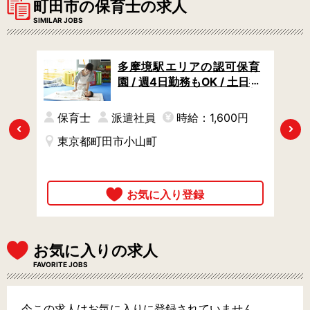
町田市の保育士の求人
SIMILAR JOBS
 /
多摩境駅エリアの認可保育
然体
園 / 週4日勤務もOK / 土日祝
ラス
休み / ブランクありOK
徹し
円
保育士
派遣社員
時給：1,600円
Previous
Next
東京都町田市小山町
お気に入りの求人
FAVORITE JOBS
今この求人はお気に入りに登録されていません。