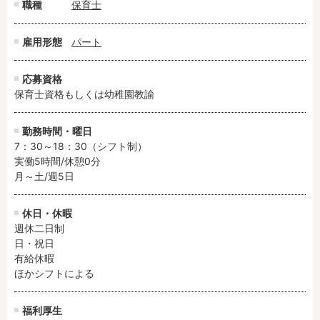
職種
保育士
フリーワード検索
雇用形態
パート
応募資格
保育士資格もしくは幼稚園教諭
勤務時間・曜日
7：30～18：30（シフト制）

実働5時間/休憩0分

月～土/週5日
休日・休暇
週休二日制

日・祝日

有給休暇

ほかシフトによる
福利厚生