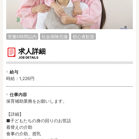
調理補助
看護師
保育事務
その他
施設形態
実働5時間以内
社会保険完備
初心者歓迎
公立保育園
私立認可保育園
認定こども園
幼稚園
求人詳細
小規模認可保育園
認可外保育園
JOB DETAILS
病院内保育所
事業所内保育所
給与
学童保育施設
児童館
時給：1,226円
子育て支援センター
児童発達支援事業所
放課後等デイサービ
テンダーの運営施設
仕事内容
ス
保育補助業務をお願いします。

その他施設
【詳細】

■子どもたちの身の回りのお世話

特徴
着替えの介助

食事の介助、授乳

時間固定
土日祝休み