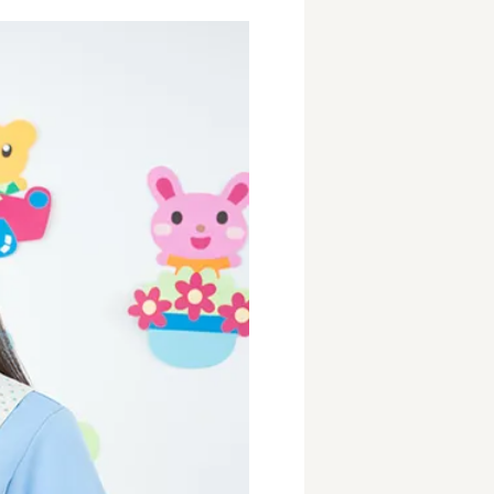
事業所
内
タート
上社宅
活躍中