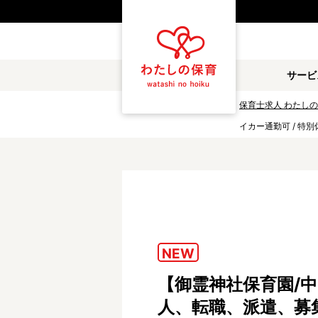
都道府県
サービ
雇用形態
保育士求人 わたし
イカー通勤可 / 特別
職種
保育士
保育教諭
放課後児童支援員
学童スタッフ
調理補助
看護師
NEW
施設形態
【御霊神社保育園/中
公立保育園
私立認可保育園
人、転職、派遣、募
小規模認可保育園
認可外保育園