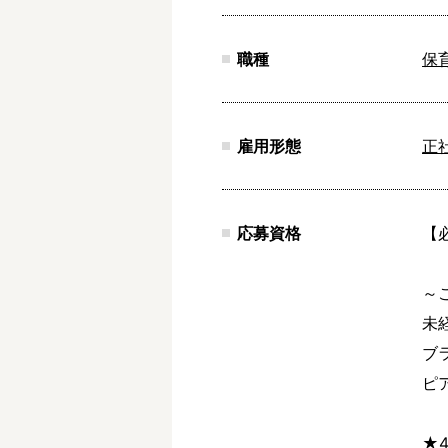
職種
保
雇用形態
正
応募資格
【
～
未
ブ
ピ
★