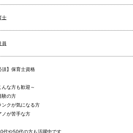
育士
社員
必須】保育士資格

こんな方も歓迎～

経験の方

ランクが気になる方

アノが苦手な方

40代や50代の方も活躍中です