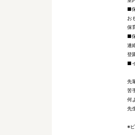
室
■
お
保
■
連
登
■
先
苦
何
先
※