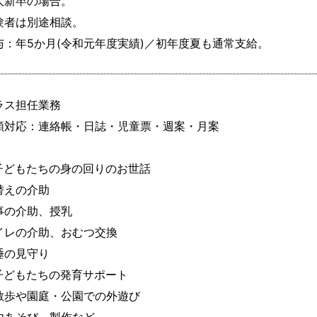
大新卒の場合。

験者は別途相談。

与：年5か月(令和元年度実績)／初年度夏も通常支給。
ラス担任業務

類対応：連絡帳・日誌・児童票・週案・月案

子どもたちの身の回りのお世話

替えの介助

事の介助、授乳

イレの介助、おむつ交換

睡の見守り

子どもたちの発育サポート

散歩や園庭・公園での外遊び
