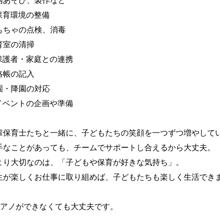
内あそび、製作など

保育環境の整備

もちゃの点検、消毒

育室の清掃

保護者・家庭との連携

絡帳の記入

園・降園の対応

イベントの企画や準備　

輩保育士たちと一緒に、子どもたちの笑顔を一つずつ増やしてい
手なことがあっても、チームでサポートし合えるから大丈夫。

より大切なのは、「子どもや保育が好きな気持ち」。

生が楽しくお仕事に取り組めば、子どもたちも楽しく生活できま
ピアノができなくても大丈夫です。