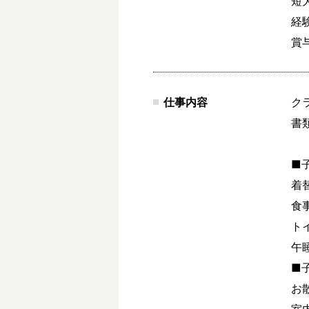
短
経
賞
仕事内容
ク
書
■
着
食
ト
午
■
お