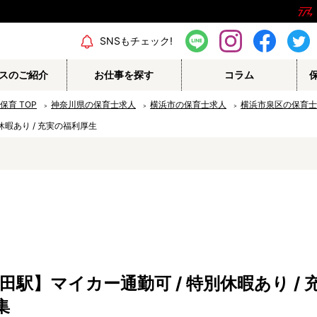
エリア情報
SNSもチェック!
スのご紹介
お仕事を探す
コラム
の保育
TOP
神奈川県の保育士求人
横浜市の保育士求人
横浜市泉区の保育士
休暇あり / 充実の福利厚生
保育補助
幼稚園教諭
栄養士
調理師
保育事務
その他
田駅】マイカー通勤可 / 特別休暇あり /
認定こども園
幼稚園
集
病院内保育所
事業所内保育