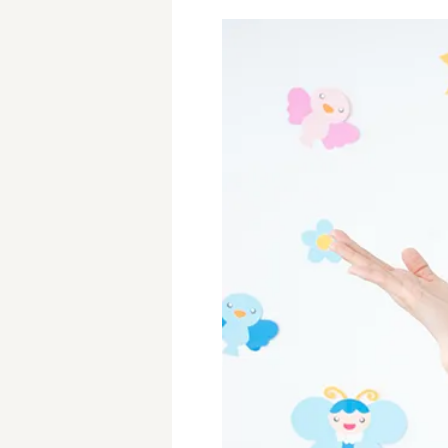
学童保育施設
児童館
放課後等デイサービス
テンダーの運営施設
特徴
時間固定
土日祝休み
13時までのお仕事
15時までのお仕事
実働5時間以内
週3日以内
時給1600円～
書類対応なし
資格不問
初心者歓迎
オープニング求人
マイカー通勤OK
株式会社
単発保育士として働
〜
月収見込み