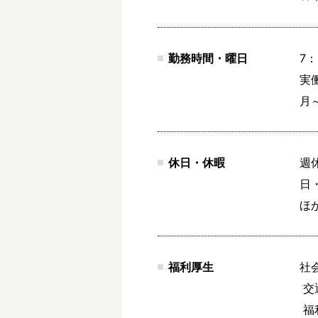
勤務時間・曜日
7：
実働
月
休日・休暇
週
日・
ほ
福利厚生
社
 交通費 ：月30,000円まで実費／自動車通勤の場合は駐車場無料

 福利厚生：ソウェルクラブ加入(各種イベントチケットの割引販売等あり)
