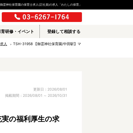
御霊神社保育園の保育士求人(正社員)の求人「わたしの保育」
保育研修・イベント
登録して相談する
求人
TSH-31958 【御霊神社保育園/中田駅】マ
更新日：2026/08/01
掲載期間：2026/08/01 ～ 2026/10/31
 充実の福利厚生の求
所