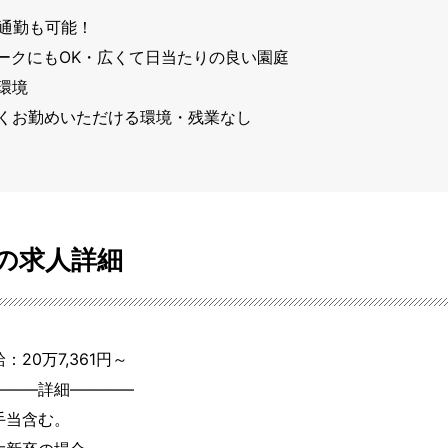
通勤も可能！

ークにもOK・広くて日当たりの良い園庭

境

くお勤めいただける環境・残業なし

の求人詳細
：20万7,361円～
―――詳細――――

手当含む。
