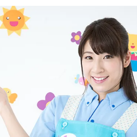
子育て支援センター
児童発達支援
その他施設
残業3時間以内
駅徒歩5分以
13時以降スタート
16時以降ス
土日祝のお仕事
夜勤のお仕事
社会保険完備
住宅手当・借
男性保育士
当社スタッフ
小規模保育園
社会福祉法人
く！