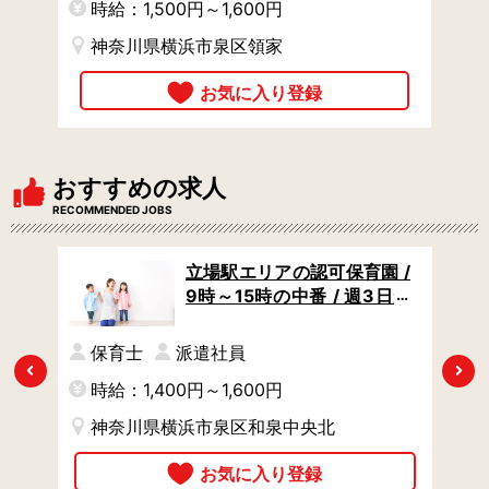
時給：1,500円～1,600円
神奈川県横浜市泉区領家
おすすめの求人
RECOMMENDED JOBS
 /
立場駅エリアの認可保育園 /
定シ
9時～15時の中番 / 週3日か
らOK / 子育て中のママさん
におすすめ
保育士
派遣社員
Previous
Next
時給：1,400円～1,600円
時
神奈川県横浜市泉区和泉中央北