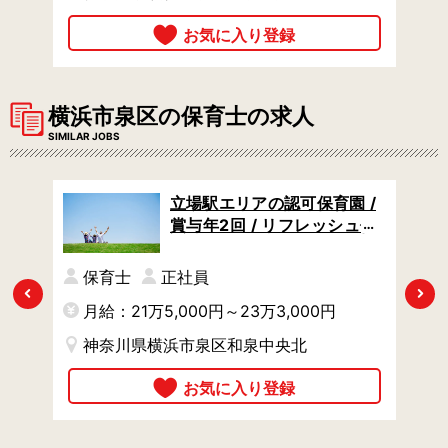
横浜市泉区の保育士の求人
SIMILAR JOBS
 /
立場駅エリアの認可保育園 /
定シ
賞与年2回 / リフレッシュ休
暇あり / 絵本とあそびで社会
性をはぐくむ
保育士
正社員
Previous
Next
月給：21万5,000円～23万3,000円
神奈川県横浜市泉区和泉中央北