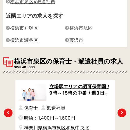
横浜市泉区×派遣社員
近隣エリアの求人を探す
横浜市戸塚区
横浜市旭区
横浜市瀬谷区
藤沢市
横浜市泉区の保育士・派遣社員の求人
SIMILAR JOBS
駅】
立場駅エリアの認可保育園 /
給1
9時～15時の中番 / 週3日か
求人
らOK / 子育て中のママさん
におすすめ
保育士
派遣社員
Previous
Next
時給：1,400円～1,600円
時
神奈川県横浜市泉区和泉中央北