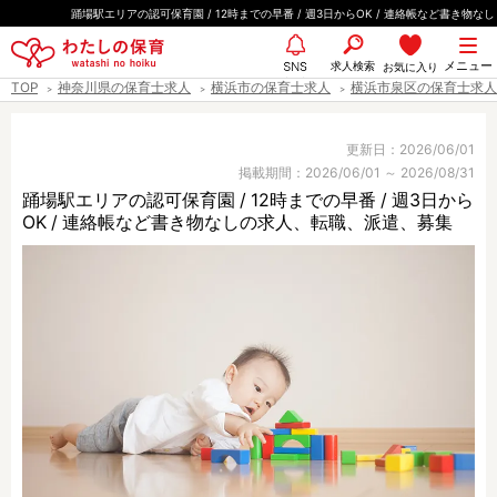
ペ
踊場駅エリアの認可保育園 / 12時までの早番 / 週3日からOK / 連絡帳など書き物なし
ー
都道府県
メニュー
ジ
求人検索
お気に入り
SNS
TOP
神奈川県の保育士求人
横浜市の保育士求人
横浜市泉区の保育士求人
の
先
エリア情報
頭
更新日：2026/06/01
掲載期間：2026/06/01 ～ 2026/08/31
で
踊場駅エリアの認可保育園 / 12時までの早番 / 週3日から
す
OK / 連絡帳など書き物なしの求人、転職、派遣、募集
雇用形態
職種
保育士
保育教諭
保育補助
幼稚園教諭
放課後児童支援員
学童スタッフ
栄養士
調理師