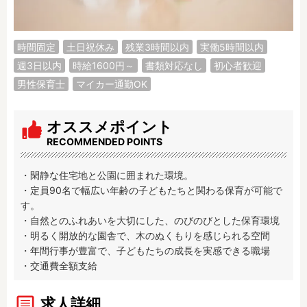
調理補助
看護師
保育事務
その他
時間固定
土日祝休み
残業3時間以内
実働5時間以内
週3日以内
時給1600円～
書類対応なし
初心者歓迎
施設形態
男性保育士
マイカー通勤OK
公立保育園
私立認可保育園
認定こども園
幼稚園
オススメポイント
小規模認可保育園
認可外保育園
RECOMMENDED POINTS
病院内保育所
事業所内保育所
学童保育施設
児童館
・閑静な住宅地と公園に囲まれた環境。

子育て支援センター
児童発達支援事業所
・定員90名で幅広い年齢の子どもたちと関わる保育が可能で
す。

放課後等デイサービ
テンダーの運営施設
・自然とのふれあいを大切にした、のびのびとした保育環境

ス
・明るく開放的な園舎で、木のぬくもりを感じられる空間

その他施設
・年間行事が豊富で、子どもたちの成長を実感できる職場

・交通費全額支給
特徴
時間固定
土日祝休み
求人詳細