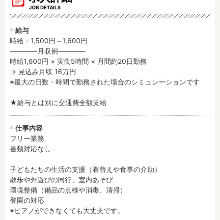
残業3時間以内
駅徒歩5分以内
JOB DETAILS
13時までのお仕事
15時までのお仕事
給与
13時以降スタート
16時以降スタート
時給：1,500円～1,600円
実働5時間以内
週3日以内
――――月収例――――

時給1,600円 × 実働5時間 × 月間約20日勤務

土日祝のお仕事
夜勤のお仕事
→ 見込み月収 16万円

時給1600円～
書類対応なし
※最大の日数・時間で勤務された場合のシミュレーションです

社会保険完備
住宅手当・借上社宅
★給与とは別に交通費全額支給
資格不問
初心者歓迎
男性保育士
当社スタッフ活躍中
仕事内容
オープニング求人
マイカー通勤OK
フリー業務

書類対応なし

小規模保育園
社会福祉法人
株式会社
単発保育士として働
子どもたちの生活の支援（着替えや食事の介助）

く！
散歩や外遊びの同行、室内あそび

環境整備（備品の点検や消毒、清掃）

登園の対応

月収見込み
※ピアノができなくても大丈夫です。

〜