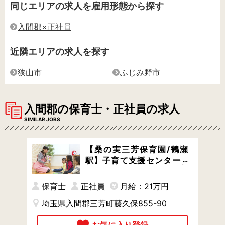
同じエリアの求人を雇用形態から探す
入間郡×正社員
近隣エリアの求人を探す
狭山市
ふじみ野市
入間郡の保育士・正社員の求人
SIMILAR JOBS
【桑の実三芳保育園/鶴瀬
駅】子育て支援センター併
設の保育園 / 車通勤OK / 姉
妹園に派遣実績あり
保育士
正社員
月給：21万円
埼玉県入間郡三芳町藤久保855-90