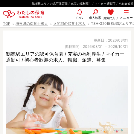
ペ
鶴瀬駅エリアの認可保育園 / 充実の福利厚生 / マイカー通勤可 / 初心者歓迎
ー
都道府県
メニュー
ジ
求人検索
お気に入り
SNS
TOP
埼玉県の保育士求人
入間郡の保育士求人
TSH-32015 鶴瀬駅エリ
の
先
エリア情報
頭
更新日：2026/08/01
掲載期間：2026/08/01 ～ 2026/10/31
で
鶴瀬駅エリアの認可保育園 / 充実の福利厚生 / マイカー
す
通勤可 / 初心者歓迎の求人、転職、派遣、募集
雇用形態
職種
保育士
保育教諭
保育補助
幼稚園教諭
放課後児童支援員
学童スタッフ
栄養士
調理師