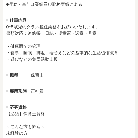
※昇給・賞与は業績及び勤務実績による
残業3時間以内
駅徒歩5分以内
13時までのお仕事
15時までのお仕事
仕事内容
13時以降スタート
16時以降スタート
0-5歳児のクラス担任業務をお願いいたします。

実働5時間以内
週3日以内
書類対応：連絡帳・日誌・児童票・週案・月案

土日祝のお仕事
夜勤のお仕事
・健康面での管理

時給1600円～
書類対応なし
・食事、睡眠、排泄、着替えなどの基本的な生活習慣教育

社会保険完備
住宅手当・借上社宅
・遊びなどの集団活動支援
資格不問
初心者歓迎
職種
保育士
男性保育士
当社スタッフ活躍中
オープニング求人
マイカー通勤OK
雇用形態
正社員
小規模保育園
社会福祉法人
株式会社
単発保育士として働
応募資格
く！
【必須】保育士資格

～こんな方も歓迎～

月収見込み
未経験の方

〜