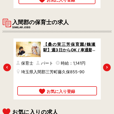
入間郡の保育士の求人
SIMILAR JOBS
 /
【桑の実三芳保育園/鶴瀬
 /
駅】週3日からOK / 車通勤O
K /
円
保育士
パート
時給：1,141円
Previous
Next
埼玉県入間郡三芳町藤久保855-90
時
お気に入りの求人