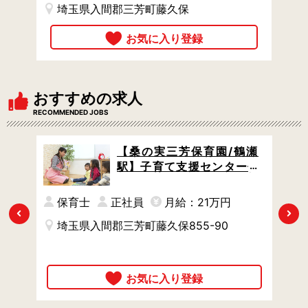
埼玉県入間郡三芳町藤久保
おすすめの求人
RECOMMENDED JOBS
 /
【桑の実三芳保育園/鶴瀬
 /
駅】子育て支援センター併
設の保育園 / 車通勤OK / 姉
妹園に派遣実績あり
円
保育士
正社員
月給：21万円
Previous
Next
埼玉県入間郡三芳町藤久保855-90