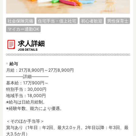
調理補助
看護師
保育事務
その他
社会保険完備
住宅手当・借上社宅
初心者歓迎
男性保育士
マイカー通勤OK
施設形態
公立保育園
私立認可保育園
求人詳細
認定こども園
幼稚園
JOB DETAILS
小規模認可保育園
認可外保育園
給与
病院内保育所
事業所内保育所
月給：21万8,900円～27万8,900円
学童保育施設
児童館
――――詳細――――

基本給：17万900円～

子育て支援センター
児童発達支援事業所
特別手当：30,000円

放課後等デイサービ
テンダーの運営施設
地域手当：18,000円

ス
※給与は日給月給制。

その他施設
※経験年数、能力により優遇。

＜そのほか手当等＞

特徴
賞与あり（1年目：年2回、最大2.0ヶ月。2年目以降：年3回、最
時間固定
土日祝休み
大3.5か月）
