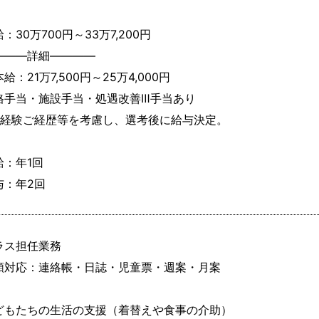
：30万700円～33万7,200円
―――詳細――――

給：21万7,500円～25万4,000円

格手当・施設手当・処遇改善Ⅲ手当あり

ご経験ご経歴等を考慮し、選考後に給与決定。

：年1回

与：年2回
ラス担任業務

類対応：連絡帳・日誌・児童票・週案・月案

どもたちの生活の支援（着替えや食事の介助）
