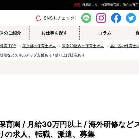
目黒駅エリアの認可保育園 / 月給30万円
エリア情報
SNSもチェック!
スのご紹介
お仕事を探す
コラム
の保育
TOP
東京都の保育士求人
東京23区内の保育士求人
品川区の保育士
海外研修などスキルアップ支援あり / 借り上げ社宅あり
保育補助
幼稚園教諭
栄養士
調理師
保育事務
その他
育園 / 月給30万円以上 / 海外研修な
認定こども園
幼稚園
ありの求人、転職、派遣、募集
病院内保育所
事業所内保育