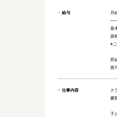
給与
月給
―
基本
資
※
昇給
賞
仕事内容
ク
書
子