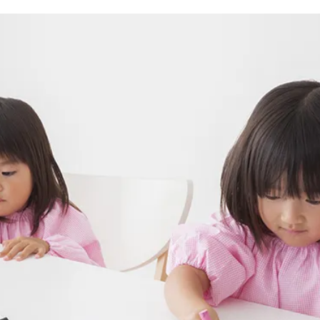
子育て支援センター
児童発達支援
その他施設
残業3時間以内
駅徒歩5分以
13時以降スタート
16時以降ス
土日祝のお仕事
夜勤のお仕事
社会保険完備
住宅手当・借
男性保育士
当社スタッフ
小規模保育園
社会福祉法人
く！