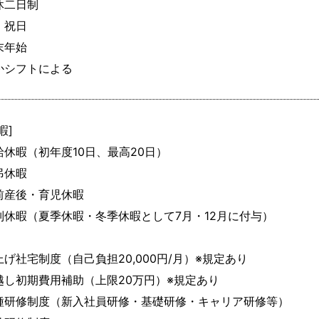
休二日制

祝日

年始

かシフトによる
暇]

給休暇（初年度10日、最高20日）

休暇

前産後・育児休暇

別休暇（夏季休暇・冬季休暇として7月・12月に付与）

上げ社宅制度（自己負担20,000円/月）※規定あり

越し初期費用補助（上限20万円）※規定あり

種研修制度（新入社員研修・基礎研修・キャリア研修等）
