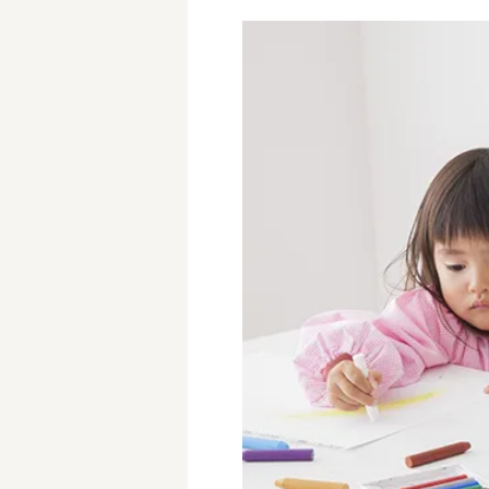
学童保育施設
児童館
放課後等デイサービス
テンダーの運営施設
特徴
時間固定
土日祝休み
13時までのお仕事
15時までのお仕事
実働5時間以内
週3日以内
時給1600円～
書類対応なし
資格不問
初心者歓迎
オープニング求人
マイカー通勤OK
株式会社
単発保育士として働
〜
月収見込み