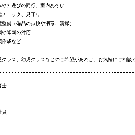
歩や外遊びの同行、室内あそび

睡チェック、見守り

境整備（備品の点検や消毒、清掃）

園や降園の対応

類作成など

児クラス、幼児クラスなどのご希望があれば、お気軽にご相談
育士
社員