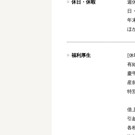
休日・休暇
週
日・
年末
ほ
福利厚生
[休
有
慶弔
産
特
借
引
各