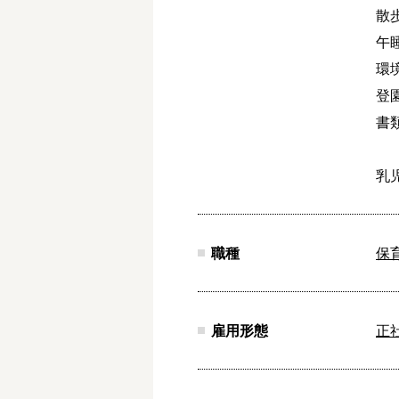
散
午
環
登
書
乳
職種
保
雇用形態
正