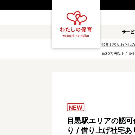
都道府県
サービ
雇用形態
保育士求人 わたし
給30万円以上 / 
職種
保育士
保育教諭
放課後児童支援員
学童スタッフ
調理補助
看護師
NEW
施設形態
目黒駅エリアの認可保
公立保育園
私立認可保育園
り / 借り上げ社宅
小規模認可保育園
認可外保育園