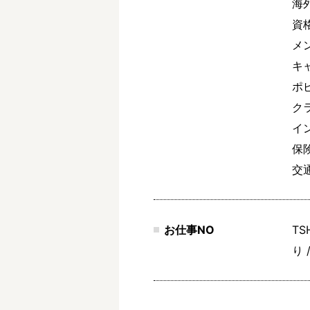
海
資
メ
キ
ポ
ク
イ
保
交通
お仕事NO
T
り