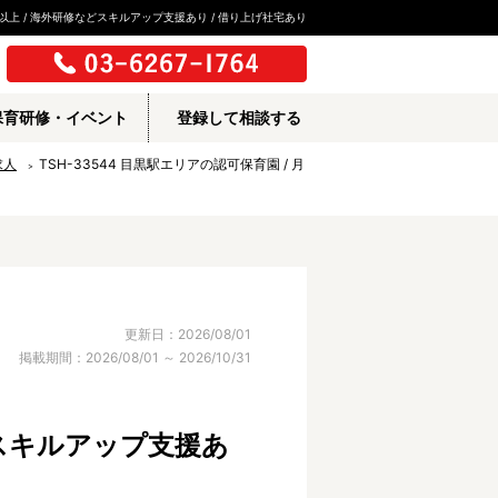
以上 / 海外研修などスキルアップ支援あり / 借り上げ社宅あり
保育研修・イベント
登録して相談する
求人
TSH-33544 目黒駅エリアの認可保育園 / 月
更新日：2026/08/01
掲載期間：2026/08/01 ～ 2026/10/31
どスキルアップ支援あ
所