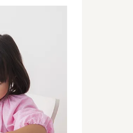
事業所
内
タート
上社宅
活躍中