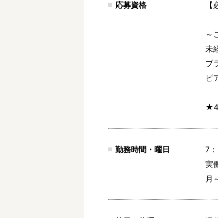
応募資格
【
～
未
ブ
ピ
★
勤務時間・曜日
7：
実働
月