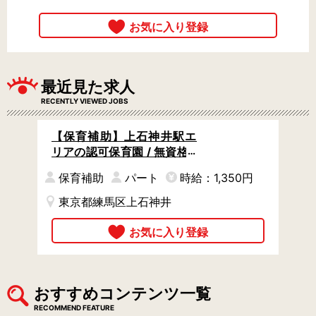
最近見た求人
RECENTLY VIEWED JOBS
【保育補助】上石神井駅エ
リアの認可保育園 / 無資格O
K / 中番または遅番 / 週2日
保育補助
パート
時給：1,350円
からOK / 保育士の方は時給
アップ
東京都練馬区上石神井
おすすめコンテンツ一覧
RECOMMEND FEATURE