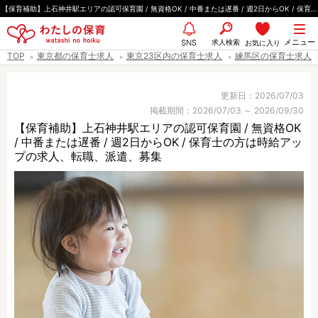
ペ
【保育補助】上石神井駅エリアの認可保育園 / 無資格OK / 中番または遅番 / 週2日からOK / 保育士の方は時給アップ
ー
都道府県
メニュー
ジ
求人検索
お気に入り
SNS
TOP
東京都の保育士求人
東京23区内の保育士求人
練馬区の保育士求人
の
先
エリア情報
頭
更新日：2026/07/03
掲載期間：2026/07/03 ～ 2026/09/30
で
【保育補助】上石神井駅エリアの認可保育園 / 無資格OK
す
/ 中番または遅番 / 週2日からOK / 保育士の方は時給アッ
雇用形態
プの求人、転職、派遣、募集
職種
保育士
保育教諭
保育補助
幼稚園教諭
放課後児童支援員
学童スタッフ
栄養士
調理師