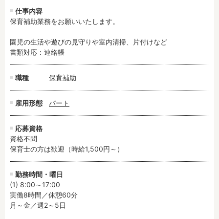
残業3時間以内
駅徒歩5分以内
仕事内容
保育補助業務をお願いいたします。

13時までのお仕事
15時までのお仕事
13時以降スタート
16時以降スタート
園児の生活や遊びの見守りや室内清掃、片付けなど

実働5時間以内
週3日以内
書類対応：連絡帳
土日祝のお仕事
夜勤のお仕事
職種
保育補助
時給1600円～
書類対応なし
社会保険完備
住宅手当・借上社宅
雇用形態
パート
資格不問
初心者歓迎
男性保育士
当社スタッフ活躍中
応募資格
オープニング求人
マイカー通勤OK
資格不問

保育士の方は歓迎（時給1,500円～）
小規模保育園
社会福祉法人
株式会社
単発保育士として働
く！
勤務時間・曜日
(1) 8:00～17:00

実働8時間／休憩60分

月収見込み
月～金／週2～5日

〜