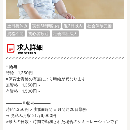
調理補助
看護師
保育事務
その他
土日祝休み
実働5時間以内
週3日以内
社会保険完備
施設形態
資格不問
初心者歓迎
社会福祉法人
公立保育園
私立認可保育園
認定こども園
幼稚園
求人詳細
小規模認可保育園
JOB DETAILS
認可外保育園
病院内保育所
事業所内保育所
給与
学童保育施設
児童館
時給：1,350円
※保育士資格の有無により時給が異なります

子育て支援センター
児童発達支援事業所
無資格：1,350円～

放課後等デイサービ
テンダーの運営施設
有資格：1,500円～

ス
その他施設
――――月収例――――

時給1,350円 × 実働8時間 × 月間約20日勤務

→ 見込み月収 21万6,000円

特徴
※最大の日数・時間で勤務された場合のシミュレーションです
時間固定
土日祝休み