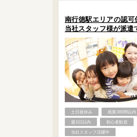
学童保育施設
児童館
放課後等デイサービス
テンダーの運営施設
南行徳駅エリアの認可保育
当社スタッフ様が派遣
特徴
時間固定
土日祝休み
13時までのお仕事
15時までのお仕事
実働5時間以内
週3日以内
時給1600円～
書類対応なし
資格不問
初心者歓迎
オープニング求人
マイカー通勤OK
株式会社
単発保育士として働
土日祝休み
残業3時間以内
週3日以内
初心者歓迎
〜
月収見込み
当社スタッフ活躍中