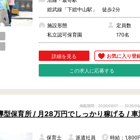
沿線・最寄駅
そのようなご要望に応えるために、入社日
総武線「下総中山駅」 徒歩2分
は完全応相談となっております。

稲毛区
若葉区
緑区
施設形態
定員数
転職についてお迷いがある方も、遠慮なく
私立認可保育園
170名
お問い合わせください。

◎当社入職実績多数☆入職まで丁寧にサポ
詳細を見る
ート

市川市
市原市
印西
この求人に応募する
当園には当社経由でご入職されたスタッフ
香取市
鎌ヶ谷市
鴨川
さん多数！

山武市
白井市
匝瑳
当社コーディネーターがご入職まで、丁寧
東金市
富里市
流山
にご案内いたします。

掲載期間：2026/06/01 ～ 2026/08
富津市
船橋市
松戸
保育所 / 月28万円でしっかり稼げる / 車
八千代市
四街道市
安房
山武郡
長生郡
諸条件相談可能となりますので、ぜひ、お
保育士
派遣社員
時給：1,800