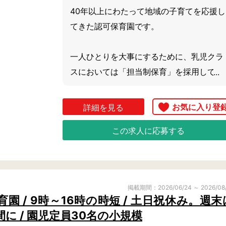
40年以上にわたって地域の子育てを応援し
てきた認可保育園です。

一人ひとりを大事にするために、乳児クラ
スにおいては「担当制保育」を採用してい
ます。

家庭的な安心感の中で、個別の発達に合わ
詳細を見る
せた保育をおこないます。

この求人に応募する
また、幼児クラスになると独自の知育遊び
や体操など、学びの機会も多く取り入れま
す。

掲載期間：2026/06/24 ～ 2026/08
就学までにたくさん遊んでたくさん学べ
 / 9時～16時の時短 / 土日祝休み。週末
る、充実した環境の保育園です。

に / 園児定員30名の小規模
一人ひとりのお子さんが輝くことを願った