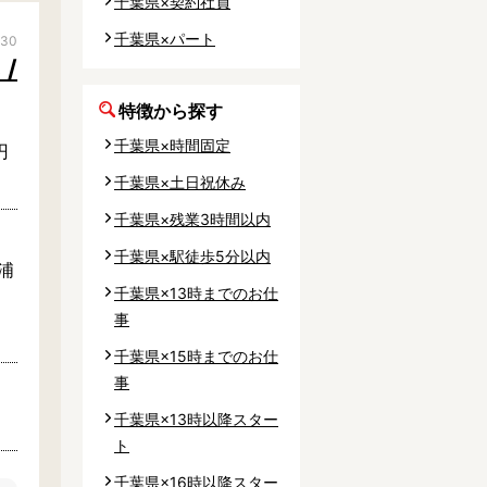
千葉県×契約社員
事業所
千葉県×パート
/30
/
特徴から探す
千葉県×時間固定
円
内
千葉県×土日祝休み
タート
千葉県×残業3時間以内
千葉県×駅徒歩5分以内
上社宅
浦
千葉県×13時までのお仕
活躍中
事
千葉県×15時までのお仕
事
千葉県×13時以降スター
ト
千葉県×16時以降スター