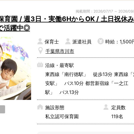
子育て支援センター
児童発達支援
掲載期間：2026/07/17 ～ 2026/09
その他施設
園 / 週3日・実働6HからOK / 土日祝休み 
で活躍中◎
保育士
派遣社員
時給：1,500
残業3時間以内
駅徒歩5分以
千葉県市川市
13時以降スタート
16時以降ス
土日祝のお仕事
夜勤のお仕事
沿線・最寄駅
社会保険完備
住宅手当・借
東西線「南行徳駅」 徒歩13分 東西線「
男性保育士
当社スタッフ
安駅」 バス10分 都営新宿線「一之江
小規模保育園
社会福祉法人
駅」 バス13分
く！
施設形態
定員数
私立認可保育園
119名