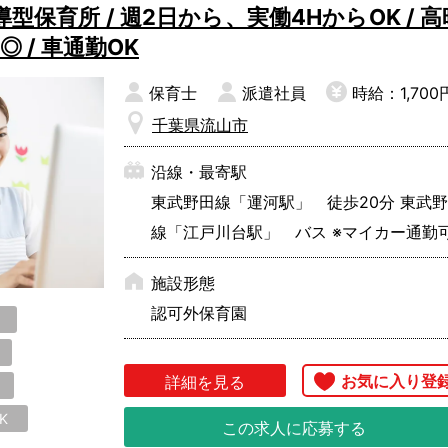
保育所 / 週2日から、実働4HからOK / 高
 / 車通勤OK
保育士
派遣社員
時給：1,700
千葉県流山市
沿線・最寄駅
東武野田線「運河駅」 徒歩20分 東武
線「江戸川台駅」 バス ※マイカー通勤
施設形態
認可外保育園
詳細を見る
K
この求人に応募する