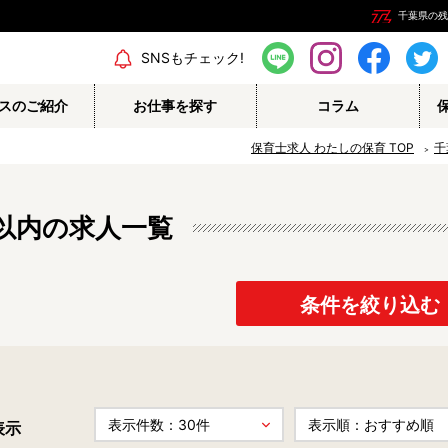
千葉県の残
エリア情報
SNSもチェック!
スのご紹介
お仕事を探す
コラム
保育士求人 わたしの保育
TOP
千
以内の求人一覧
保育補助
幼稚園教諭
栄養士
調理師
保育事務
その他
条件を絞り込む
認定こども園
幼稚園
表示
病院内保育所
事業所内保育