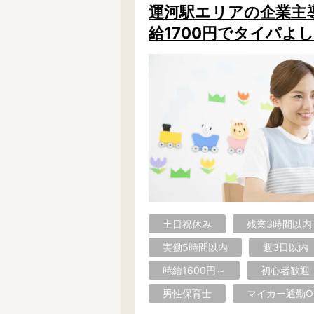
運河駅エリアの企業主導型
給1700円でタイパよし◎
土日祝休み
残業3時間以内
実働5時間以内
週3日以内
時給1600円～
初心者歓迎
男性保育士
マイカー通勤O