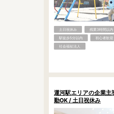
千葉市で絞り込む
千葉市
中央区
花見川区
美浜区
土日祝休み
残業3時間以内
駅徒歩5分以内
初心者歓迎
社会福祉法人
その他の地域で絞り込む
旭市
我孫子市
いすみ市
浦安市
柏市
勝浦市
木更津市
君津市
佐倉市
袖ヶ浦市
館山市
銚子市
習志野市
成田市
野田市
運河駅エリアの企業主導型
南房総市
茂原市
八街市
勤OK / 土日祝休み
夷隅郡
印旛郡
香取郡