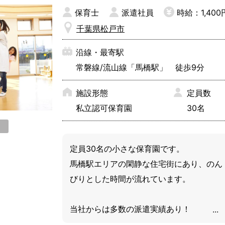
保育を実践いただける保育士さん、ぜひお
保育士
派遣社員
時給：1,400
問い合わせください。

千葉県松戸市
沿線・最寄駅
常磐線/流山線「馬橋駅」 徒歩9分
【ここがポイント】

施設形態
定員数
◎一人ひとりに寄り添った保育

私立認可保育園
30名
決まったお子さんと毎日接する「担当制保
育」を採用しています。

ご家庭でのお母さん・お父さんがそうであ
定員30名の小さな保育園です。

るように、いつも世話をしてくれる大人が
馬橋駅エリアの閑静な住宅街にあり、のん
定まっているということは、子どもの情緒
びりとした時間が流れています。

を安定させることにつながりますよね。

一人ひとりとじっくりと関わりたい方には
当社からは多数の派遣実績あり！

おススメです。

お勤めされたスタッフさんからの評判がと