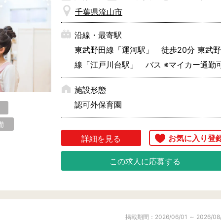
気軽にご相談くださいね。
千葉県流山市
沿線・最寄駅
東武野田線「運河駅」 徒歩20分 東武
線「江戸川台駅」 バス ※マイカー通勤
施設形態
認可外保育園
備
詳細を見る
この求人に応募する
掲載期間：2026/06/01 ～ 2026/08