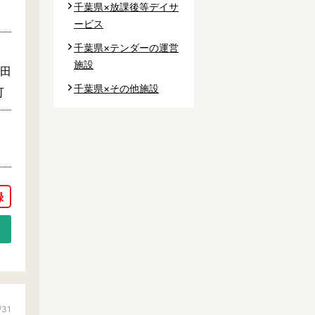
千葉県×放課後等デイサ
ービス
千葉県×テンダーの運営
施設
野田
千葉県×その他施設
可
/31