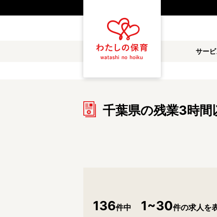
都道府県
サービ
雇用形態
職種
千葉県の残業3時間
保育士
保育教諭
放課後児童支援員
学童スタッフ
調理補助
看護師
施設形態
公立保育園
私立認可保育園
136
1~30
件中
件の求人を
小規模認可保育園
認可外保育園