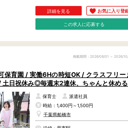
ても良く、自信を持っておススメできる保
詳細を見る
◎こだわりの、明るく楽しい園舎

育園です。

この求人に応募する
3階建ての園舎となっています。1階に3～5
歳児クラス、2階には0～2歳児クラスを配
まずは見学から大歓迎！ぜひ、お気軽にお
置しています。

問い合わせくださいね！
乳児クラスには専用のテラスが、3階には
掲載期間：2026/08/01 ～ 2026/10
ロッククライミングを備えたホールがあっ
たりと、天候を問わず遊べる充実した保育
育園 / 実働6Hの時短OK / クラスフリー
環境です。

/ 土日祝休み◎毎週末2連休、ちゃんと休める
また周辺には大型の公園もたくさんあり、
戸外遊びもたくさんおこなっています。

保育士
派遣社員
時給：1,400円～1,500円
◎入社日応相談

千葉県船橋市
年度途中のご転職の場合には、入社日を相
談したいケースも多くありますよね。
