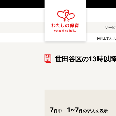
都道府県
サービ
雇用形態
保育士求人 
職種
世田谷区の13時以
保育士
保育教諭
放課後児童支援員
学童スタッフ
調理補助
看護師
施設形態
公立保育園
私立認可保育園
7
1~7
件中
件の求人を表示
小規模認可保育園
認可外保育園