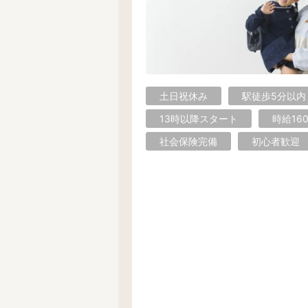
東京23区内で絞り込む
東京23区内
千代田区
中央区
渋谷区
台東区
墨田区
葛飾区
江戸川区
品川区
土日祝休み
駅徒歩5分以内
中野区
杉並区
練馬区
13時以降スタート
時給16
社会保険完備
初心者歓迎
その他の地域で絞り込む
昭島市
あきる野市
稲城市
小金井市
国分寺市
小平市
調布市
西東京市
八王子市
東大和市
日野市
府中市
武蔵野市
武蔵村山市
西多摩郡