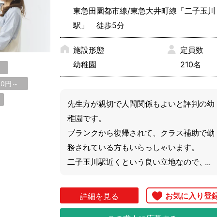
東急田園都市線/東急大井町線「二子玉川
駅」 徒歩5分
港区
文京区
新宿
江東区
施設形態
荒川区
定員数
足立
幼稚園
210名
目黒区
大田区
世田
豊島区
北区
板橋
00円～
先生方が親切で人間関係もよいと評判の幼
稚園です。

ブランクから復帰されて、クラス補助で勤
青梅市
清瀬市
国立
務されている方もいらっしゃいます。

狛江市
立川市
多摩
二子玉川駅近くという良い立地なので、帰
羽村市
東久留米市
東村
りに買い物などにも寄りやすいです。

福生市
町田市
三鷹
少しでも気になる方はお気軽にご相談くだ
詳細を見る
さいね。