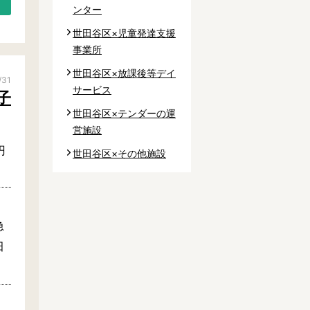
ンター
世田谷区×児童発達支援
事業所
世田谷区×放課後等デイ
/31
サービス
子
世田谷区×テンダーの運
営施設
円
世田谷区×その他施設
急
田