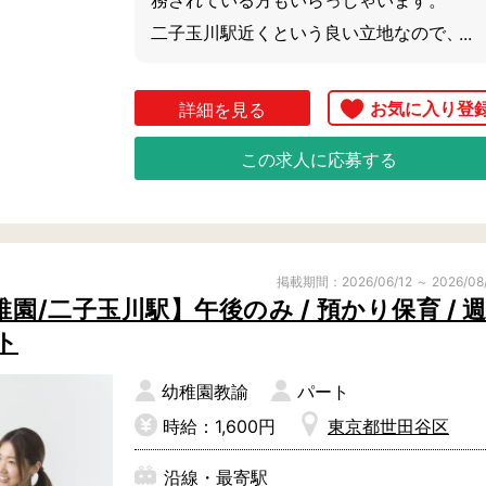
務されている方もいらっしゃいます。

二子玉川駅近くという良い立地なので、帰
りに買い物などにも寄りやすいです。

少しでも気になる方はお気軽にご相談くだ
詳細を見る
さいね。
この求人に応募する
掲載期間：2026/06/12 ～ 2026/08
/二子玉川駅】午後のみ / 預かり保育 / 週
ト
幼稚園教諭
パート
時給：1,600円
東京都世田谷区
沿線・最寄駅