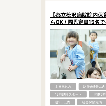
学童保育施設
児童館
放課後等デイサービス
テンダーの運営施設
【都立松沢病院院内保育
らOK / 園児定員15名
特徴
時間固定
土日祝休み
13時までのお仕事
15時までのお仕事
実働5時間以内
週3日以内
時給1600円～
書類対応なし
資格不問
初心者歓迎
オープニング求人
マイカー通勤OK
株式会社
単発保育士として働
土日祝休み
駅徒歩5分以内
13時以降スタート
実働5
〜
月収見込み
週3日以内
社会保険完備