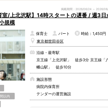
子育て支援センター
児童発達支援
掲載期間：2026/06/24 ～ 2026/08
その他施設
室/上北沢駅】14時スタートの遅番 / 週3日
で小規模
保育士
パート
時給：1,450円
残業3時間以内
駅徒歩5分以
東京都世田谷区
13時以降スタート
16時以降ス
土日祝のお仕事
夜勤のお仕事
沿線・最寄駅
社会保険完備
住宅手当・借
京王線「上北沢駅」 徒歩3分 京王線「
男性保育士
当社スタッフ
幡山駅」 徒歩10分
小規模保育園
社会福祉法人
施設形態
く！
病院内保育所
テンダーの運営施設
時間以内