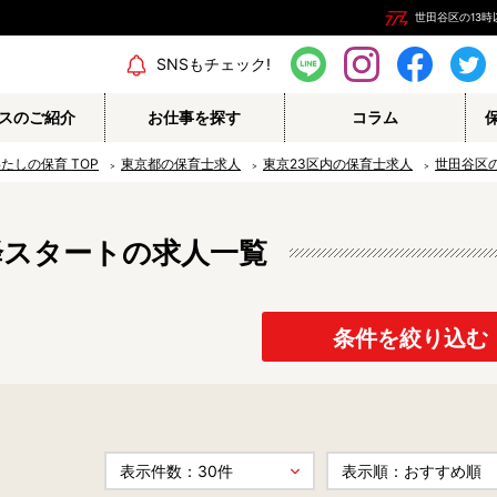
世田谷区の13
エリア情報
SNSもチェック!
スのご紹介
お仕事を探す
コラム
わたしの保育
TOP
東京都の保育士求人
東京23区内の保育士求人
世田谷区
降スタートの求人一覧
保育補助
幼稚園教諭
栄養士
調理師
保育事務
その他
条件を絞り込む
認定こども園
幼稚園
病院内保育所
事業所内保育