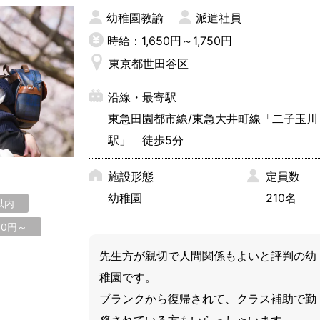
対策を万全に行なっています。
幼稚園教諭
派遣社員
時給：1,650円～1,750円
東京都世田谷区
沿線・最寄駅
東急田園都市線/東急大井町線「二子玉川
駅」 徒歩5分
施設形態
定員数
幼稚園
210名
以内
00円～
先生方が親切で人間関係もよいと評判の幼
稚園です。

ブランクから復帰されて、クラス補助で勤