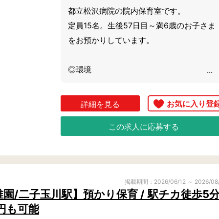
都立松沢病院の院内保育室です。

定員15名。生後57日目～満6歳のお子さま
をお預かりしています。

◎環境

広いテラスがあり、陽当りがよく、あたた
かい雰囲気です。

詳細を見る
アットホームで職員同士の連携抜群。

この求人に応募する
子どもたちも落ち着いていてのびのびして
います。

◎感染症対策

掲載期間：2026/06/12 ～ 2026/08
保育室は病院棟とは別の建物にあります。

/二子玉川駅】預かり保育 / 駅チカ徒歩5分 
病院利用者と保育の導線を分け、お子様と
円も可能
保育者の健康管理を徹底するなど、感染症