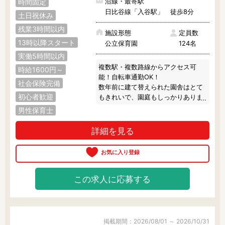
沿線・最寄駅
時間固定
日比谷線「入谷駅」 徒歩8分
土日祝休み
フリーワード検索
残業3時間以内
施設形態
定員数
13時以降スタート
公立保育園
124名
実働5時間以内
複数駅・複数路線からアクセス可
時給1600円～
能！自転車通勤OK！

社会保険完備
数年前に建て替えられた園舎はとて
初心者歓迎
もきれいで、園庭もしっかりありま
す♪

男性保育士
上野駅や浅草駅といった大きな駅が
近く、お買い物にも◎
詳細を見る
この求人に応募する
掲載期間：2026/08/01 ～ 2026/10/31