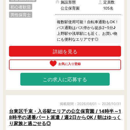
施設形態
定員数
初心者歓迎
公立保育園
105名
男性保育士
複数駅使用可能！自転車通勤もOK！

バス通勤はバス停から徒歩2~5分♪

上野駅や浅草駅にも近く、お買い物
にも便利なエリアです◎
詳細を見る
この求人に応募する
掲載期間：2026/08/01 ～ 2026/10/31
台東区千束・入谷駅エリアの公立保育園 / 14時半～1
8時半の遅番パート派遣 / 週2日からOK / 朝はゆっく
り家族と過ごせる◎