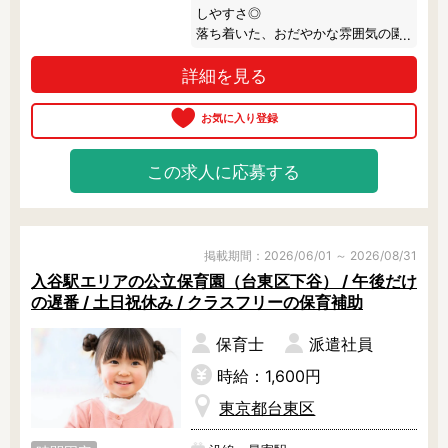
しやすさ◎

残業3時間以内
駅徒歩5分以内
落ち着いた、おだやかな雰囲気の園
13時までのお仕事
15時までのお仕事
さんです♪
13時以降スタート
詳細を見る
16時以降スタート
実働5時間以内
週3日以内
土日祝のお仕事
夜勤のお仕事
時給1600円～
書類対応なし
この求人に応募する
社会保険完備
住宅手当・借上社宅
資格不問
初心者歓迎
男性保育士
当社スタッフ活躍中
掲載期間：2026/06/01 ～ 2026/08/31
オープニング求人
マイカー通勤OK
入谷駅エリアの公立保育園（台東区下谷） / 午後だけ
の遅番 / 土日祝休み / クラスフリーの保育補助
小規模保育園
社会福祉法人
株式会社
単発保育士として働
保育士
派遣社員
く！
時給：1,600円
東京都台東区
月収見込み
〜