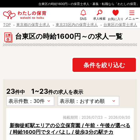
ペ
台東区の時給1600円～の保育士求人・募集・転職なら「わたしの保育」
ー
都道府県
メニュー
ジ
求人検索
お気に入り
SNS
TOP
東京都の保育士求人
東京23区内の保育士求人
台東区の保育士求人
の
先
台東区の時給1600円～の求人一覧
エリア情報
頭
で
す
条件を絞り込む
雇用形態
23
1~23
件中
件の求人を表示
職種
保育士
保育教諭
保育補助
幼稚園教諭
掲載期間：2026/07/23 ～ 2026/09/30
新御徒町駅エリアの公立保育園 / 午前・午後が選べる
放課後児童支援員
学童スタッフ
/ 時給1600円でタイパよし / 徒歩3分の駅チカ
栄養士
調理師