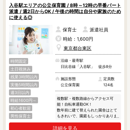
入谷駅エリアの公立保育園 / 8時～12時の早番パート
派遣 / 週2日からOK / 午後の時間は自分や家族のため
に使える◎
保育士
派遣社員
時給：1,600円
東京都台東区
沿線・最寄駅
時間固定
日比谷線「入谷駅」 徒歩8分
土日祝休み
残業3時間以内
施設形態
定員数
実働5時間以内
公立保育園
124名
週3日以内
複数駅・複数路線からアクセス可
時給1600円～
能！自転車通勤OK！

初心者歓迎
数年前に建て替えられた園舎はとて
男性保育士
もきれいで、園庭もしっかりありま
す♪

詳細を見る
上野駅や浅草駅といった大きな駅が