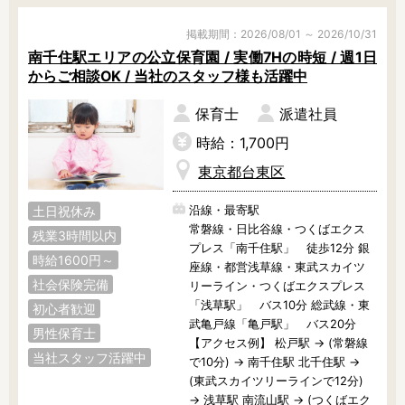
掲載期間：2026/08/01 ～ 2026/10/31
南千住駅エリアの公立保育園 / 実働7Hの時短 / 週1日
からご相談OK / 当社のスタッフ様も活躍中
保育士
派遣社員
時給：1,700円
東京都台東区
沿線・最寄駅
土日祝休み
常磐線・日比谷線・つくばエクス
残業3時間以内
プレス「南千住駅」 徒歩12分 銀
時給1600円～
座線・都営浅草線・東武スカイツ
社会保険完備
リーライン・つくばエクスプレス
「浅草駅」 バス10分 総武線・東
初心者歓迎
武亀戸線「亀戸駅」 バス20分
男性保育士
【アクセス例】 松戸駅 → (常磐線
当社スタッフ活躍中
で10分) → 南千住駅 北千住駅 →
(東武スカイツリーラインで12分)
→ 浅草駅 南流山駅 → (つくばエク