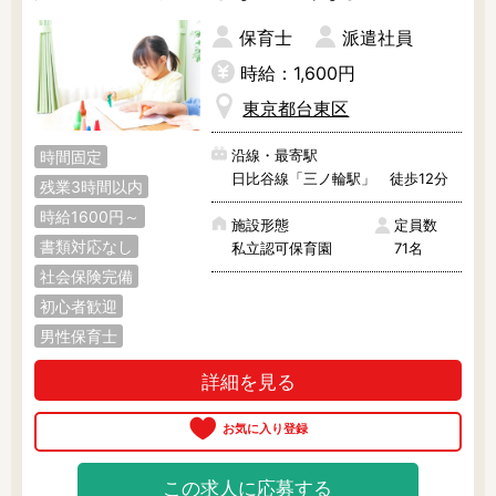
保育士
派遣社員
時給：1,600円
東京都台東区
沿線・最寄駅
時間固定
日比谷線「三ノ輪駅」 徒歩12分
残業3時間以内
時給1600円～
施設形態
定員数
書類対応なし
私立認可保育園
71名
社会保険完備
初心者歓迎
男性保育士
詳細を見る
この求人に応募する