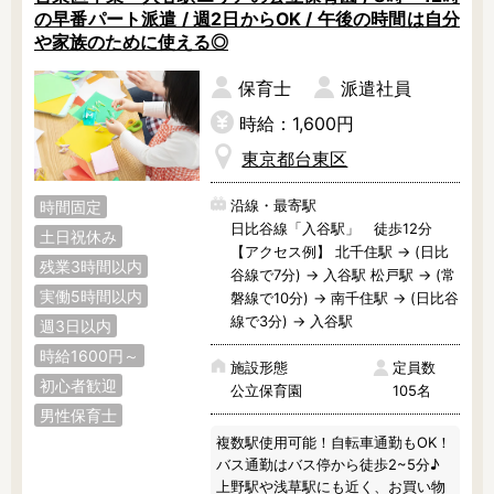
の早番パート派遣 / 週2日からOK / 午後の時間は自分
や家族のために使える◎
保育士
派遣社員
時給：1,600円
東京都台東区
沿線・最寄駅
時間固定
日比谷線「入谷駅」 徒歩12分
土日祝休み
【アクセス例】 北千住駅 → (日比
残業3時間以内
谷線で7分) → 入谷駅 松戸駅 → (常
実働5時間以内
磐線で10分) → 南千住駅 → (日比谷
線で3分) → 入谷駅
週3日以内
時給1600円～
施設形態
定員数
初心者歓迎
公立保育園
105名
男性保育士
複数駅使用可能！自転車通勤もOK！

バス通勤はバス停から徒歩2~5分♪

上野駅や浅草駅にも近く、お買い物