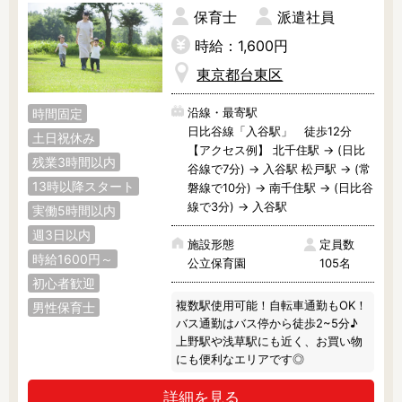
保育士
派遣社員
時給：1,600円
東京都台東区
沿線・最寄駅
時間固定
日比谷線「入谷駅」 徒歩12分
土日祝休み
【アクセス例】 北千住駅 → (日比
残業3時間以内
谷線で7分) → 入谷駅 松戸駅 → (常
13時以降スタート
磐線で10分) → 南千住駅 → (日比谷
線で3分) → 入谷駅
実働5時間以内
週3日以内
施設形態
定員数
時給1600円～
公立保育園
105名
初心者歓迎
複数駅使用可能！自転車通勤もOK！

男性保育士
バス通勤はバス停から徒歩2~5分♪

上野駅や浅草駅にも近く、お買い物
にも便利なエリアです◎
詳細を見る