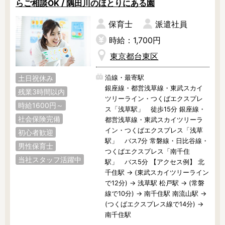
らご相談OK / 隅田川のほとりにある園
保育士
派遣社員
時給：1,700円
東京都台東区
沿線・最寄駅
土日祝休み
銀座線・都営浅草線・東武スカイ
残業3時間以内
ツリーライン・つくばエクスプレ
時給1600円～
ス「浅草駅」 徒歩15分 銀座線・
社会保険完備
都営浅草線・東武スカイツリーラ
イン・つくばエクスプレス「浅草
初心者歓迎
駅」 バス7分 常磐線・日比谷線・
男性保育士
つくばエクスプレス「南千住
当社スタッフ活躍中
駅」 バス5分 【アクセス例】 北
千住駅 → (東武スカイツリーライン
で12分) → 浅草駅 松戸駅 → (常磐
線で10分) → 南千住駅 南流山駅 →
(つくばエクスプレス線で14分) →
南千住駅