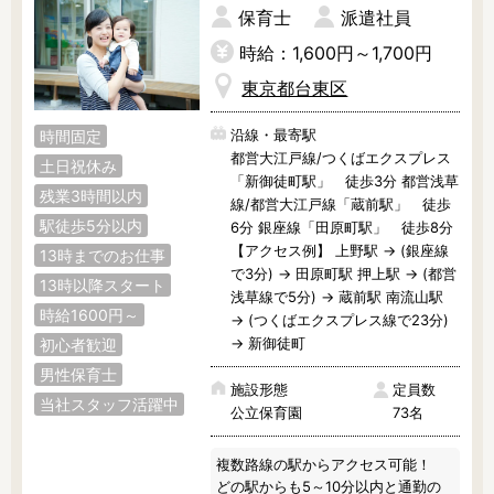
調理補助
保育士
看護師
派遣社員
保育事務
その他
時給：1,600円～1,700円
東京都台東区
施設形態
沿線・最寄駅
時間固定
公立保育園
私立認可保育園
都営大江戸線/つくばエクスプレス
土日祝休み
認定こども園
幼稚園
「新御徒町駅」 徒歩3分 都営浅草
残業3時間以内
小規模認可保育園
線/都営大江戸線「蔵前駅」 徒歩
認可外保育園
駅徒歩5分以内
6分 銀座線「田原町駅」 徒歩8分
病院内保育所
事業所内保育所
【アクセス例】 上野駅 → (銀座線
13時までのお仕事
学童保育施設
児童館
で3分) → 田原町駅 押上駅 → (都営
13時以降スタート
浅草線で5分) → 蔵前駅 南流山駅
子育て支援センター
児童発達支援事業所
時給1600円～
→ (つくばエクスプレス線で23分)
放課後等デイサービ
テンダーの運営施設
→ 新御徒町
初心者歓迎
ス
男性保育士
その他施設
施設形態
定員数
当社スタッフ活躍中
公立保育園
73名
特徴
複数路線の駅からアクセス可能！

時間固定
土日祝休み
どの駅からも5～10分以内と通勤の