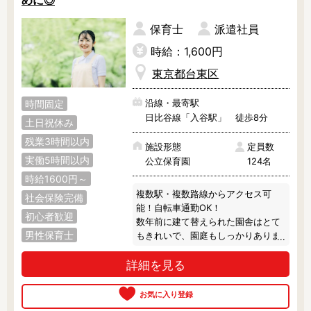
めに◎
保育士
派遣社員
時給：1,600円
東京都台東区
沿線・最寄駅
時間固定
日比谷線「入谷駅」 徒歩8分
土日祝休み
残業3時間以内
施設形態
定員数
実働5時間以内
公立保育園
124名
時給1600円～
複数駅・複数路線からアクセス可
社会保険完備
能！自転車通勤OK！

初心者歓迎
数年前に建て替えられた園舎はとて
男性保育士
もきれいで、園庭もしっかりありま
す♪

詳細を見る
上野駅や浅草駅といった大きな駅が
近く、お買い物にも◎