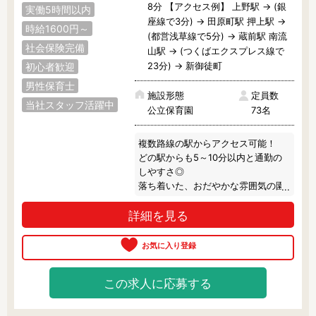
8分 【アクセス例】 上野駅 → (銀
昭島市
あきる野市
稲城市
実働5時間以内
座線で3分) → 田原町駅 押上駅 →
時給1600円～
(都営浅草線で5分) → 蔵前駅 南流
青梅市
清瀬市
国立市
社会保険完備
山駅 → (つくばエクスプレス線で
23分) → 新御徒町
初心者歓迎
小金井市
国分寺市
小平市
男性保育士
施設形態
定員数
狛江市
立川市
多摩市
当社スタッフ活躍中
公立保育園
73名
調布市
西東京市
八王子市
複数路線の駅からアクセス可能！

羽村市
東久留米市
東村山市
どの駅からも5～10分以内と通勤の
しやすさ◎

東大和市
日野市
府中市
落ち着いた、おだやかな雰囲気の園
さんです♪
詳細を見る
福生市
町田市
三鷹市
武蔵野市
武蔵村山市
西多摩郡
この求人に応募する