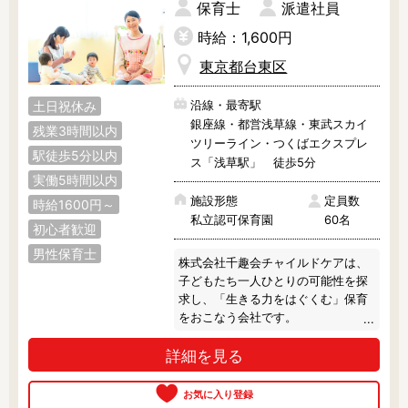
保育士
派遣社員
ネーターおすすめの法人さんです。

時給：1,600円
東京都台東区
【ここがポイント】

沿線・最寄駅
土日祝休み
◎充実した研修制度あり

銀座線・都営浅草線・東武スカイ
職員さんのために、年間を通して園
残業3時間以内
ツリーライン・つくばエクスプレ
内の研修を多数実施しています。

駅徒歩5分以内
明確なステップアップ制度・評価制
ス「浅草駅」 徒歩5分
実働5時間以内
度を設け、頑張りはしっかりと評価
されます！

施設形態
定員数
時給1600円～
また、育児支援や保険など、結婚・
私立認可保育園
60名
初心者歓迎
出産後も長くお勤めいただける環境
です。

男性保育士
株式会社千趣会チャイルドケアは、
子どもたち一人ひとりの可能性を探
◎入社日応相談

求し、「生きる力をはぐくむ」保育
年度途中のご転職の場合には、入社
をおこなう会社です。

日を相談したいケースも多くありま
開園以来、東京・大阪を中心に10施
すよね。

詳細を見る
設以上を運営ししています。

そのようなご要望に応えるために、
入社日は完全応相談となっておりま
なるべく家庭に近い保育を目指し、
す。

乳児（0～2歳児）は担当制、幼児