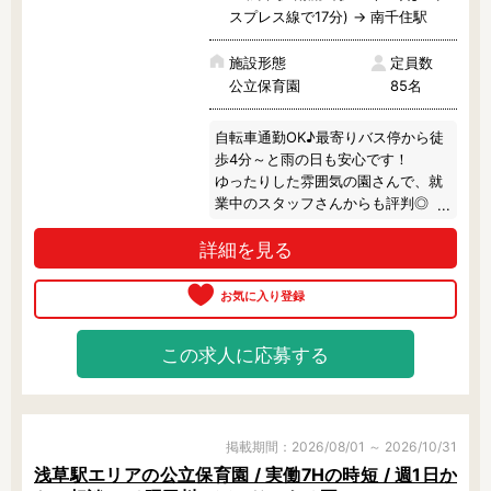
スプレス線で17分) → 南千住駅
施設形態
定員数
公立保育園
85名
自転車通勤OK♪最寄りバス停から徒
歩4分～と雨の日も安心です！

ゆったりした雰囲気の園さんで、就
業中のスタッフさんからも評判◎

お砂場や遊具のある広い園庭では、
詳細を見る
園児さんたちがいつも元気に遊んで
います♪
この求人に応募する
掲載期間：2026/08/01 ～ 2026/10/31
浅草駅エリアの公立保育園 / 実働7Hの時短 / 週1日か