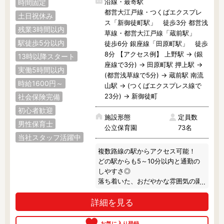
沿線・最寄駅
時間固定
都営大江戸線・つくばエクスプレ
土日祝休み
ス「新御徒町駅」 徒歩3分 都営浅
残業3時間以内
草線・都営大江戸線「蔵前駅」
駅徒歩5分以内
徒歩6分 銀座線「田原町駅」 徒歩
8分 【アクセス例】 上野駅 → (銀
13時以降スタート
座線で3分) → 田原町駅 押上駅 →
実働5時間以内
(都営浅草線で5分) → 蔵前駅 南流
時給1600円～
山駅 → (つくばエクスプレス線で
23分) → 新御徒町
社会保険完備
初心者歓迎
施設形態
定員数
男性保育士
公立保育園
73名
当社スタッフ活躍中
複数路線の駅からアクセス可能！

どの駅からも5～10分以内と通勤の
しやすさ◎

落ち着いた、おだやかな雰囲気の園
さんです♪
詳細を見る