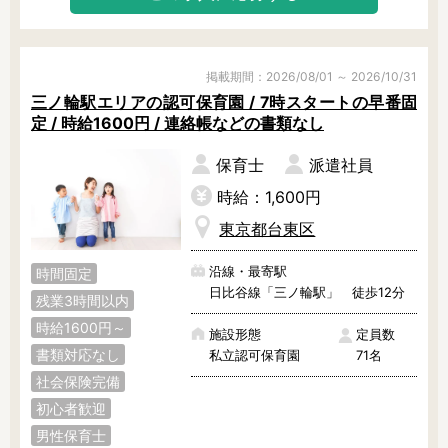
掲載期間：2026/08/01 ～ 2026/10/31
三ノ輪駅エリアの認可保育園 / 7時スタートの早番固
定 / 時給1600円 / 連絡帳などの書類なし
保育士
派遣社員
時給：1,600円
東京都台東区
沿線・最寄駅
時間固定
日比谷線「三ノ輪駅」 徒歩12分
残業3時間以内
時給1600円～
施設形態
定員数
書類対応なし
私立認可保育園
71名
社会保険完備
初心者歓迎
男性保育士