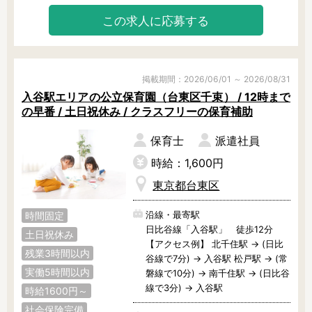
この求人に応募する
掲載期間：2026/06/01 ～ 2026/08/31
入谷駅エリアの公立保育園（台東区千束） / 12時まで
の早番 / 土日祝休み / クラスフリーの保育補助
保育士
派遣社員
時給：1,600円
東京都台東区
沿線・最寄駅
時間固定
日比谷線「入谷駅」 徒歩12分
土日祝休み
【アクセス例】 北千住駅 → (日比
残業3時間以内
谷線で7分) → 入谷駅 松戸駅 → (常
実働5時間以内
磐線で10分) → 南千住駅 → (日比谷
線で3分) → 入谷駅
時給1600円～
社会保険完備