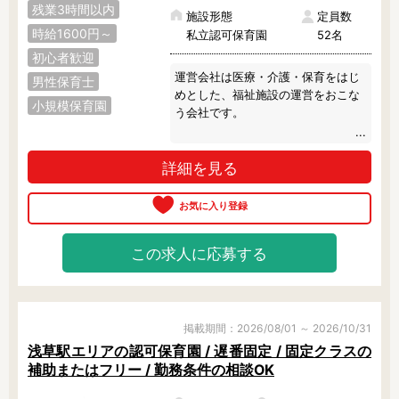
残業3時間以内
施設形態
定員数
時給1600円～
私立認可保育園
52名
初心者歓迎
運営会社は医療・介護・保育をはじ
男性保育士
めとした、福祉施設の運営をおこな
小規模保育園
う会社です。

運営する保育園では、「もうひとつ
詳細を見る
のおうち」をコンセプトに、地域に
愛される、安心できる明るい施設を
目指しています。

保育士さんが働きやすい環境づくり
この求人に応募する
のため、いま話題のICTも導入してい
ます。

登降園の管理や連絡帳の記入なども
専用のソフトでおこなっています。

掲載期間：2026/08/01 ～ 2026/10/31
年間休日125日、残業月平均2.2時
浅草駅エリアの認可保育園 / 遅番固定 / 固定クラスの
間、時短勤務制度等、育休取得率10
補助またはフリー / 勤務条件の相談OK
0％など、女性が長く勤めるために
必要な制度も全て整った、コーディ