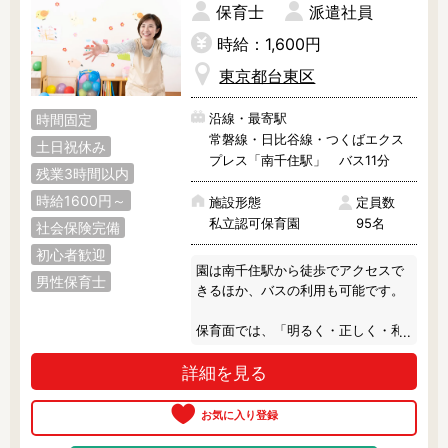
保育士
派遣社員
時給：1,600円
東京都台東区
沿線・最寄駅
時間固定
常磐線・日比谷線・つくばエクス
土日祝休み
プレス「南千住駅」 バス11分
残業3時間以内
時給1600円～
施設形態
定員数
私立認可保育園
95名
社会保険完備
初心者歓迎
園は南千住駅から徒歩でアクセスで
男性保育士
きるほか、バスの利用も可能です。

保育面では、「明るく・正しく・和
よく」、共生の心を育てる保育をお
詳細を見る
こなっています。

柔らかい雰囲気の職員さんが多いた
め、ゆったりアットホーム感が感じ