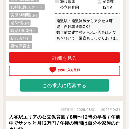
施設形態
定員数
13時以降スタート
公立保育園
124名
実働5時間以内
複数駅・複数路線からアクセス可
週3日以内
能！自転車通勤OK！

時給1600円～
数年前に建て替えられた園舎はとて
初心者歓迎
もきれいで、園庭もしっかりありま
す♪

男性保育士
上野駅や浅草駅といった大きな駅が
近く、お買い物にも◎
詳細を見る
この求人に応募する
掲載期間：2026/08/01 ～ 2026/10/31
入谷駅エリアの公立保育園 / 8時〜12時の早番 / 午前
中でサクッと月12万円 / 午後の時間は自分や家族のた