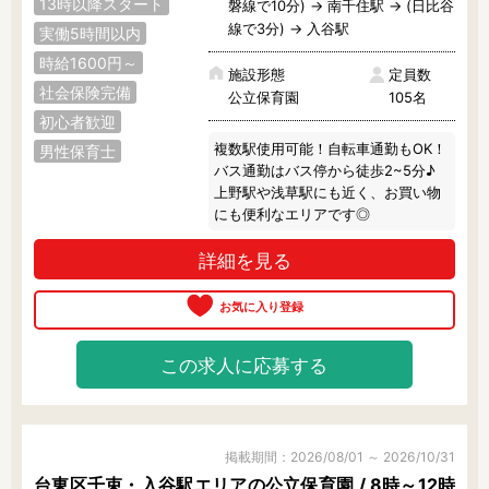
13時以降スタート
磐線で10分) → 南千住駅 → (日比谷
線で3分) → 入谷駅
実働5時間以内
時給1600円～
施設形態
定員数
社会保険完備
公立保育園
105名
初心者歓迎
複数駅使用可能！自転車通勤もOK！

男性保育士
バス通勤はバス停から徒歩2~5分♪

上野駅や浅草駅にも近く、お買い物
にも便利なエリアです◎
詳細を見る
この求人に応募する
掲載期間：2026/08/01 ～ 2026/10/31
台東区千束・入谷駅エリアの公立保育園 / 8時～12時