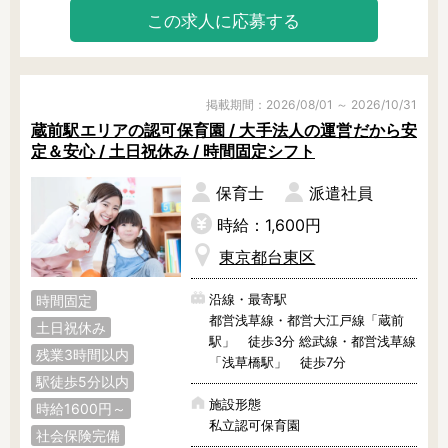
られる職場です。

この求人に応募する
まずは事前の見学から大歓迎！ぜ
ひ、お気軽にお問い合わせください
ね！
掲載期間：2026/08/01 ～ 2026/10/31
蔵前駅エリアの認可保育園 / 大手法人の運営だから安
定＆安心 / 土日祝休み / 時間固定シフト
保育士
派遣社員
時給：1,600円
東京都台東区
沿線・最寄駅
時間固定
都営浅草線・都営大江戸線「蔵前
土日祝休み
駅」 徒歩3分 総武線・都営浅草線
残業3時間以内
「浅草橋駅」 徒歩7分
駅徒歩5分以内
施設形態
時給1600円～
私立認可保育園
社会保険完備