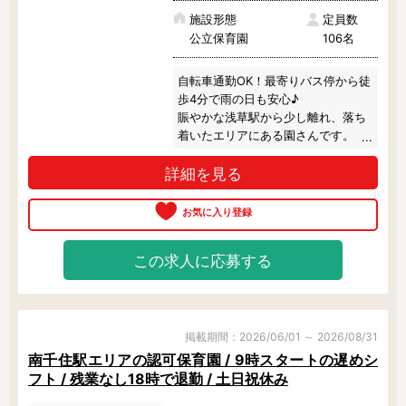
施設形態
定員数
公立保育園
106名
自転車通勤OK！最寄りバス停から徒
歩4分で雨の日も安心♪

賑やかな浅草駅から少し離れ、落ち
着いたエリアにある園さんです。

広い園舎からは隅田川越しにスカイ
詳細を見る
ツリーが臨め、開放的な雰囲気！

園庭もありますが、近くにある大き
な公園へのお散歩へ行くことも多い
です。
この求人に応募する
掲載期間：2026/06/01 ～ 2026/08/31
南千住駅エリアの認可保育園 / 9時スタートの遅めシ
フト / 残業なし18時で退勤 / 土日祝休み