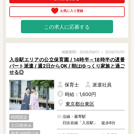
近く、お買い物にも◎
この求人に応募する
掲載期間：2026/08/01 ～ 2026/10/31
入谷駅エリアの公立保育園 / 14時半～18時半の遅番
パート派遣 / 週2日からOK / 朝はゆっくり家族と過ご
せる◎
保育士
派遣社員
時給：1,600円
東京都台東区
沿線・最寄駅
時間固定
日比谷線「入谷駅」 徒歩8分
土日祝休み
残業3時間以内