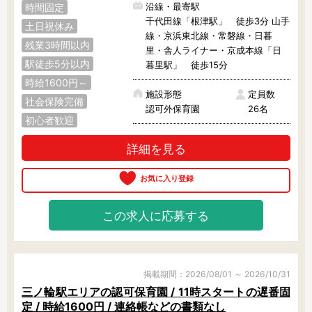
沿線・最寄駅
時間固定
千代田線「根津駅」 徒歩3分 山手
土日祝休み
線・京浜東北線・常磐線・日暮
残業3時間以内
里・舎人ライナー・京成本線「日
駅徒歩5分以内
暮里駅」 徒歩15分
時給1600円～
施設形態
定員数
社会保険完備
認可外保育園
26名
初心者歓迎
詳細を見る
この求人に応募する
掲載期間：2026/08/01 ～ 2026/10/31
三ノ輪駅エリアの認可保育園 / 11時スタートの遅番固
定 / 時給1600円 / 連絡帳などの書類なし