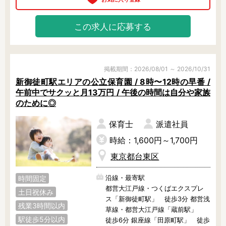
東京23区内で絞り込む
この求人に応募する
東京23区内
千代田区
中央区
港区
文京区
新宿区
掲載期間：2026/08/01 ～ 2026/10/31
渋谷区
台東区
墨田区
新御徒町駅エリアの公立保育園 / 8時〜12時の早番 /
午前中でサクッと月13万円 / 午後の時間は自分や家族
江東区
荒川区
足立区
のために◎
葛飾区
江戸川区
品川区
保育士
派遣社員
目黒区
大田区
世田谷区
時給：1,600円～1,700円
東京都台東区
中野区
杉並区
練馬区
沿線・最寄駅
時間固定
豊島区
北区
板橋区
都営大江戸線・つくばエクスプレ
土日祝休み
ス「新御徒町駅」 徒歩3分 都営浅
残業3時間以内
草線・都営大江戸線「蔵前駅」
その他の地域で絞り込む
駅徒歩5分以内
徒歩6分 銀座線「田原町駅」 徒歩