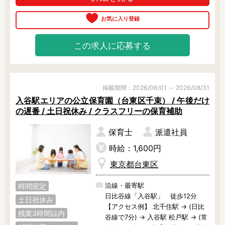
この求人に応募する
掲載期間：2026/06/01 ～ 2026/08/31
入谷駅エリアの公立保育園（台東区千束） / 午後だけ
の遅番 / 土日祝休み / クラスフリーの保育補助
保育士
派遣社員
時給：1,600円
東京都台東区
沿線・最寄駅
時間固定
日比谷線「入谷駅」 徒歩12分
土日祝休み
【アクセス例】 北千住駅 → (日比
残業3時間以内
谷線で7分) → 入谷駅 松戸駅 → (常