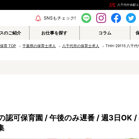
八千代中央駅エリ
エリア情報
SNSもチェック!
スのご紹介
お仕事を探す
コラム
の保育
TOP
千葉県の保育士求人
八千代市の保育士求人
THH-29115 八
保育補助
幼稚園教諭
栄養士
調理師
保育事務
その他
可保育園 / 午後のみ遅番 / 週3日OK 
認定こども園
幼稚園
集
病院内保育所
事業所内保育