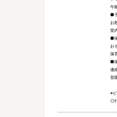
午
■
お
室
■
お
保
■
連
登
※
◎