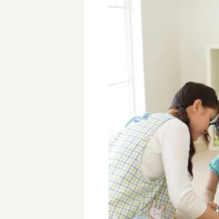
学童保育施設
児童館
放課後等デイサービス
テンダーの運営施設
特徴
時間固定
土日祝休み
13時までのお仕事
15時までのお仕事
実働5時間以内
週3日以内
時給1600円～
書類対応なし
資格不問
初心者歓迎
オープニング求人
マイカー通勤OK
株式会社
単発保育士として働
〜
月収見込み