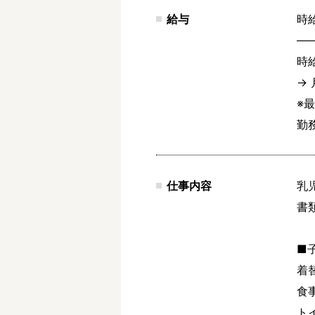
給与
時給
―
時給
→ 
※
勤
仕事内容
乳
書
■
着
食
ト