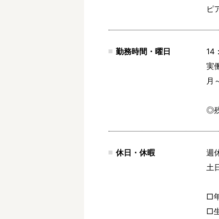
ピ
勤務時間・曜日
14
実働
月～
◎
休日・休暇
週
土
□
□