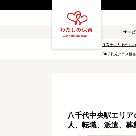
都道府県
サービ
雇用形態
保育士求人 わたし
OK / 乳児クラス担当
職種
保育士
保育教諭
放課後児童支援員
学童スタッフ
調理補助
看護師
施設形態
八千代中央駅エリアの認
公立保育園
私立認可保育園
人、転職、派遣、募
小規模認可保育園
認可外保育園