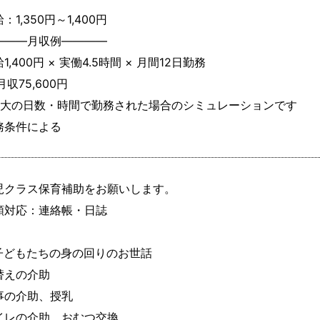
：1,350円～1,400円
―――月収例――――

1,400円 × 実働4.5時間 × 月間12日勤務

月収75,600円

最大の日数・時間で勤務された場合のシミュレーションです

務条件による
児クラス保育補助をお願いします。

類対応：連絡帳・日誌

子どもたちの身の回りのお世話

替えの介助

事の介助、授乳

イレの介助、おむつ交換
