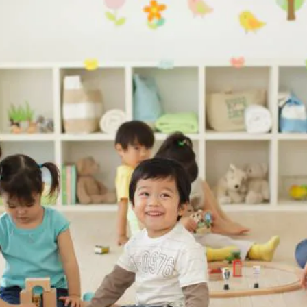
子育て支援センター
児童発達支援
その他施設
残業3時間以内
駅徒歩5分以
13時以降スタート
16時以降ス
土日祝のお仕事
夜勤のお仕事
社会保険完備
住宅手当・借
男性保育士
当社スタッフ
小規模保育園
社会福祉法人
く！