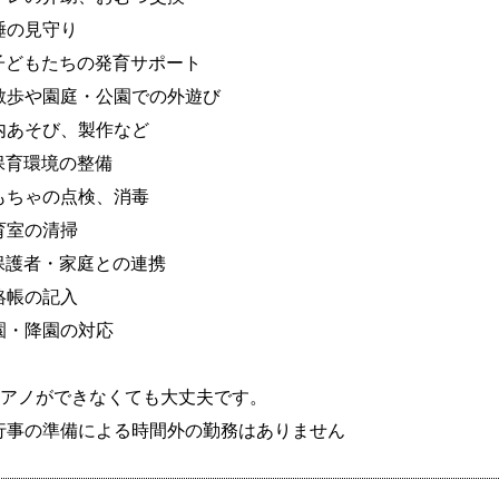
睡の見守り

子どもたちの発育サポート

散歩や園庭・公園での外遊び

内あそび、製作など

保育環境の整備

もちゃの点検、消毒

育室の清掃

保護者・家庭との連携

絡帳の記入

園・降園の対応

ピアノができなくても大丈夫です。

行事の準備による時間外の勤務はありません