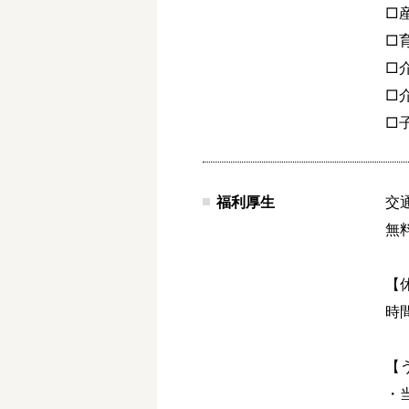
□
□
□
□
□
福利厚生
交
無
【
時
【
・