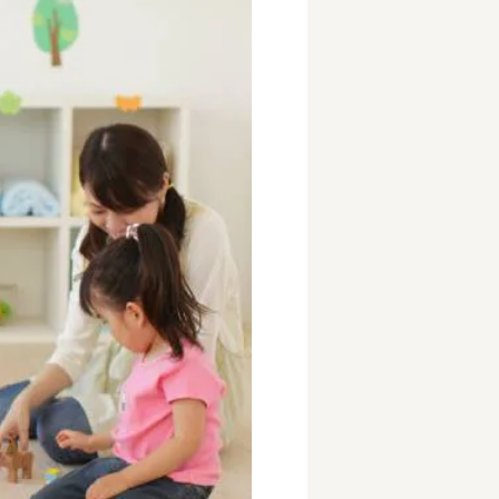
事業所
内
タート
上社宅
活躍中