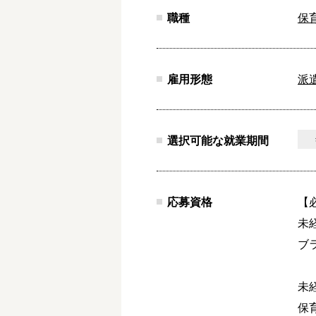
職種
保
雇用形態
派
選択可能な就業期間
応募資格
【
未経
ブラ
未
保