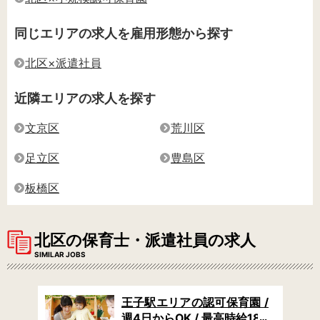
同じエリアの求人を雇用形態から探す
北区×派遣社員
近隣エリアの求人を探す
文京区
荒川区
足立区
豊島区
板橋区
北区の保育士・派遣社員の求人
SIMILAR JOBS
可保
王子駅エリアの認可保育園 /
/ 週
週4日からOK / 最高時給180