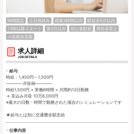
調理補助
看護師
保育事務
その他
時間固定
土日祝休み
残業3時間以内
駅徒歩5分以内
13時以降スタート
週3日以内
初心者歓迎
男性保育士
施設形態
小規模保育園
公立保育園
私立認可保育園
認定こども園
幼稚園
求人詳細
小規模認可保育園
認可外保育園
JOB DETAILS
病院内保育所
事業所内保育所
給与
学童保育施設
児童館
時給：1,450円～1,500円
子育て支援センター
児童発達支援事業所
――――月収例――――

時給1,500円 × 実働6時間 × 月間約12日勤務

放課後等デイサービ
テンダーの運営施設
→ 見込み月収 10万8,000円

ス
※最大の日数・時間で勤務された場合のシミュレーションです

その他施設
★給与とは別に交通費全額支給
特徴
時間固定
土日祝休み
仕事内容