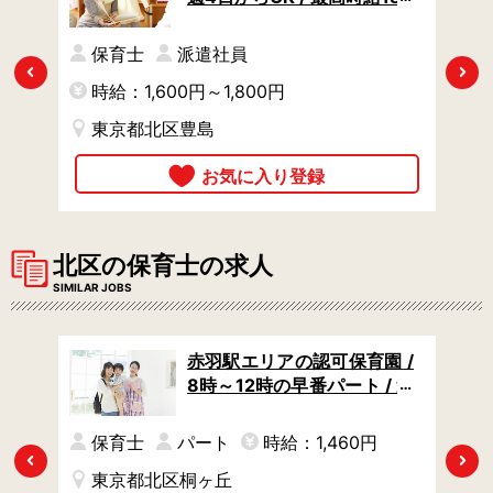
の方
0円・月27万円も可 / 土日祝
休み
円
保育士
派遣社員
Previous
Next
時給：1,600円～1,800円
時
東京都北区豊島
東
北区の保育士の求人
SIMILAR JOBS
導型
赤羽駅エリアの認可保育園 /
、助
8時～12時の早番パート / 週
独自
3日からOK / 土日祝休み
すさ
保育士
パート
時給：1,460円
ップ
Previous
Next
東京都北区桐ヶ丘