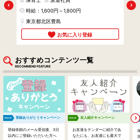
円
保育士
派遣社員
Previous
Next
時給：1,600円～1,800円
時
東京都北区豊島
東
おすすめコンテンツ一覧
RECOMMEND FEATURE
登録ありがとうキャンペーン
友人紹介キャンペーン
登録依頼のメール受信後、3日
お友達をテンダーに紹介であ
以内にご登録いただいた方へ
なたにも、お友達にも最大で