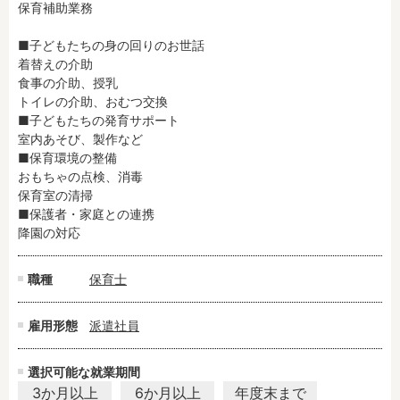
保育補助業務

残業3時間以内
駅徒歩5分以内
13時までのお仕事
15時までのお仕事
■子どもたちの身の回りのお世話

着替えの介助

13時以降スタート
16時以降スタート
食事の介助、授乳

実働5時間以内
週3日以内
トイレの介助、おむつ交換

土日祝のお仕事
夜勤のお仕事
■子どもたちの発育サポート

室内あそび、製作など

時給1600円～
書類対応なし
■保育環境の整備

社会保険完備
住宅手当・借上社宅
おもちゃの点検、消毒

保育室の清掃

資格不問
初心者歓迎
■保護者・家庭との連携

男性保育士
当社スタッフ活躍中
降園の対応
オープニング求人
マイカー通勤OK
小規模保育園
社会福祉法人
職種
保育士
株式会社
単発保育士として働
く！
雇用形態
派遣社員
月収見込み
選択可能な就業期間
3か月以上
6か月以上
年度末まで
〜