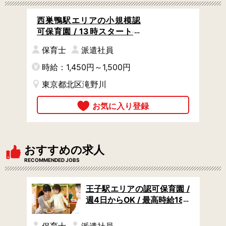
西巣鴨駅エリアの小規模認
可保育園 / 13時スタートの
遅番 / 週3日 / ダブルワーク
保育士
派遣社員
OK
時給：1,450円～1,500円
東京都北区滝野川
おすすめの求人
RECOMMENDED JOBS
可保
王子駅エリアの認可保育園 /
/ 週
週4日からOK / 最高時給180
の方
0円・月27万円も可 / 土日祝
休み