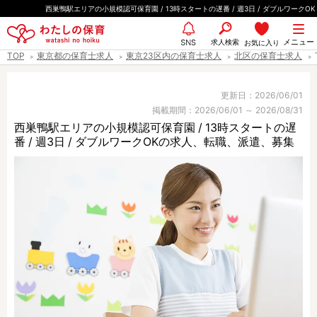
ペ
西巣鴨駅エリアの小規模認可保育園 / 13時スタートの遅番 / 週3日 / ダブルワークOK
ー
都道府県
メニュー
ジ
求人検索
お気に入り
SNS
TOP
東京都の保育士求人
東京23区内の保育士求人
北区の保育士求人
の
先
エリア情報
頭
更新日：2026/06/01
掲載期間：2026/06/01 ～ 2026/08/31
で
西巣鴨駅エリアの小規模認可保育園 / 13時スタートの遅
す
番 / 週3日 / ダブルワークOKの求人、転職、派遣、募集
雇用形態
職種
保育士
保育教諭
保育補助
幼稚園教諭
放課後児童支援員
学童スタッフ
栄養士
調理師