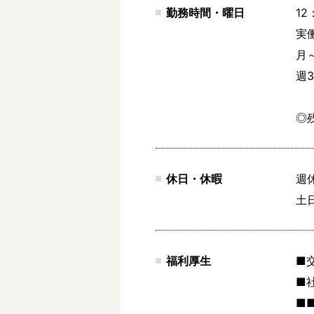
勤務時間・曜日
12
実働
月～
週
◎
休日・休暇
週
土
福利厚生
■
■
■