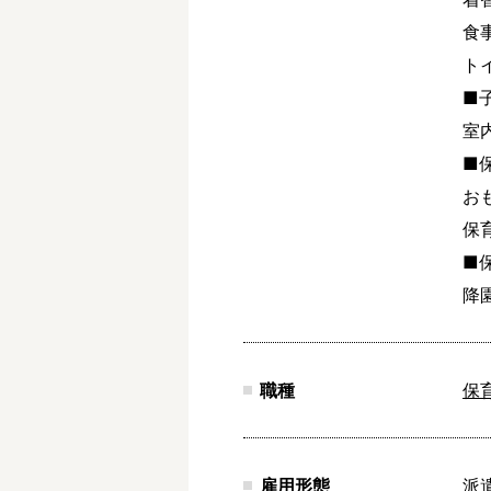
食
ト
■
室
■
お
保
■
降
職種
保
雇用形態
派