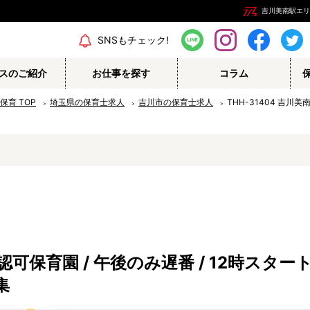
吉川美南駅エリア
エリア情報
SNSもチェック!
スのご紹介
お仕事を探す
コラム
の保育
TOP
埼玉県の保育士求人
吉川市の保育士求人
THH-31404 吉川
保育補助
幼稚園教諭
栄養士
調理師
保育事務
その他
保育園 / 午後のみ遅番 / 12時スタート
認定こども園
幼稚園
集
病院内保育所
事業所内保育