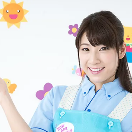
子育て支援センター
児童発達支援
その他施設
残業3時間以内
駅徒歩5分以
13時以降スタート
16時以降ス
土日祝のお仕事
夜勤のお仕事
社会保険完備
住宅手当・借
男性保育士
当社スタッフ
小規模保育園
社会福祉法人
く！