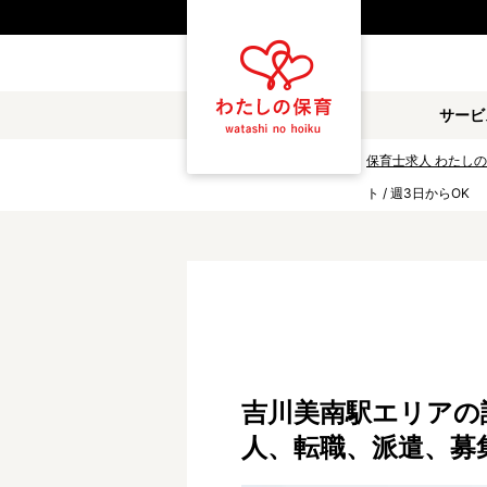
都道府県
サービ
雇用形態
保育士求人 わたし
ト / 週3日からOK
職種
保育士
保育教諭
放課後児童支援員
学童スタッフ
調理補助
看護師
施設形態
吉川美南駅エリアの認可
公立保育園
私立認可保育園
人、転職、派遣、募
小規模認可保育園
認可外保育園