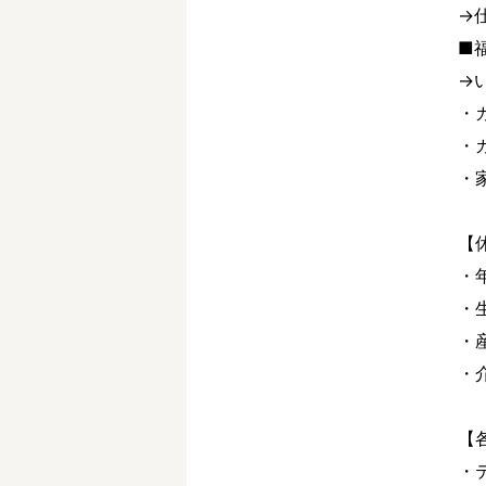
→
■
→
・
・
・
【
・
・
・
・
【
・