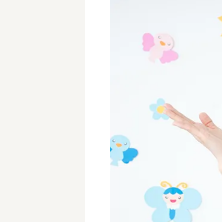
学童保育施設
児童館
放課後等デイサービス
テンダーの運営施設
特徴
時間固定
土日祝休み
13時までのお仕事
15時までのお仕事
実働5時間以内
週3日以内
時給1600円～
書類対応なし
資格不問
初心者歓迎
オープニング求人
マイカー通勤OK
株式会社
単発保育士として働
〜
月収見込み