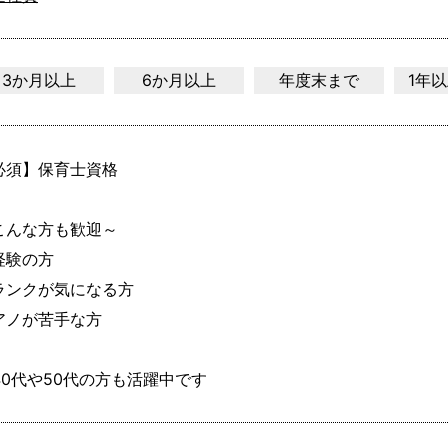
3か月以上
6か月以上
年度末まで
1年
必須】保育士資格

こんな方も歓迎～

経験の方

ランクが気になる方

アノが苦手な方

40代や50代の方も活躍中です