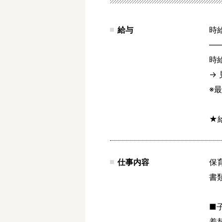
給与
時給
―
時給
→ 
※
★
仕事内容
保
書
■
着