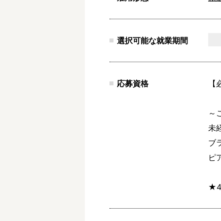
選択可能な就業期間
応募資格
【
～
未
ブ
ピ
★