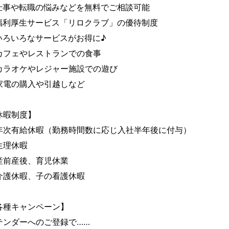
仕事や転職の悩みなどを無料でご相談可能

福利厚生サービス「リロクラブ」の優待制度

いろいろなサービスがお得に♪

カフェやレストランでの食事

カラオケやレジャー施設での遊び

家電の購入や引越しなど

休暇制度】

年次有給休暇（勤務時間数に応じ入社半年後に付与）

生理休暇

産前産後、育児休業

介護休暇、子の看護休暇

各種キャンペーン】

テンダーへのご登録で……
