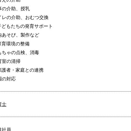
事の介助、授乳

イレの介助、おむつ交換

子どもたちの発育サポート

内あそび、製作など

保育環境の整備

もちゃの点検、消毒

育室の清掃

保護者・家庭との連携

園の対応
育士
遣社員