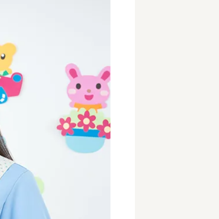
事業所
内
タート
上社宅
活躍中