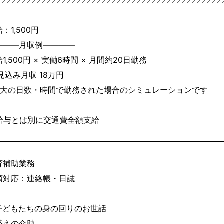
：1,500円
―――月収例――――

1,500円 × 実働6時間 × 月間約20日勤務

見込み月収 18万円

最大の日数・時間で勤務された場合のシミュレーションです

給与とは別に交通費全額支給
育補助業務

類対応：連絡帳・日誌

子どもたちの身の回りのお世話

替えの介助
