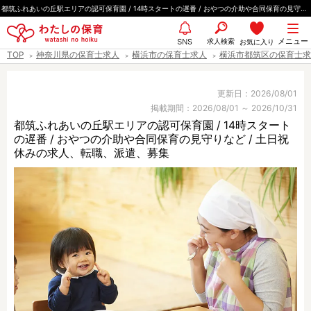
ペ
都筑ふれあいの丘駅エリアの認可保育園 / 14時スタートの遅番 / おやつの介助や合同保育の見守りなど / 土日祝休み
ー
都道府県
メニュー
ジ
求人検索
お気に入り
SNS
TOP
神奈川県の保育士求人
横浜市の保育士求人
横浜市都筑区の保育士求
の
先
エリア情報
頭
更新日：2026/08/01
掲載期間：2026/08/01 ～ 2026/10/31
で
都筑ふれあいの丘駅エリアの認可保育園 / 14時スタート
す
の遅番 / おやつの介助や合同保育の見守りなど / 土日祝
雇用形態
休みの求人、転職、派遣、募集
職種
保育士
保育教諭
保育補助
幼稚園教諭
放課後児童支援員
学童スタッフ
栄養士
調理師