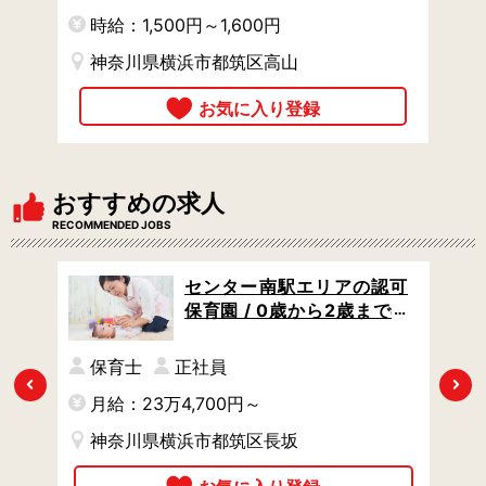
休み
時給：1,500円～1,600円
神奈川県横浜市都筑区高山
おすすめの求人
RECOMMENDED JOBS
/仲
センター南駅エリアの認可
 土
保育園 / 0歳から2歳までの
サポ
乳児クラスのみ / 住宅手当あ
り / 賞与あり
保育士
正社員
Previous
Next
月給：23万4,700円～
時
4
神奈川県横浜市都筑区長坂