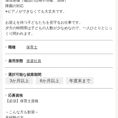
環境整備（備品の点検や消毒、清掃）

降園の対応

※ピアノができなくても大丈夫です。

フリーワード検索
お迎えを待つ子どもたちを見守るお仕事です。

夕方の時間帯は子どもの人数が少なめなので、一人ひとりとじっ
くり関われます。
職種
保育士
雇用形態
派遣社員
選択可能な就業期間
3か月以上
6か月以上
年度末まで
応募資格
【必須】保育士資格

～こんな方も歓迎～

未経験の方
