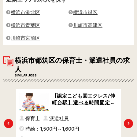
横浜市港北区
横浜市緑区
横浜市青葉区
川崎市高津区
川崎市宮前区
横浜市都筑区の保育士・派遣社員の求
人
SIMILAR JOBS
/仲
【認定こども園エクレス/仲
 土
町台駅】選べる時間固定シ
サポ
フト / 駅チカ徒歩3分 / モン
テッソーリ教育を軸にした
保育士
派遣社員
保育
Previous
Next
時給：1,500円～1,600円
時