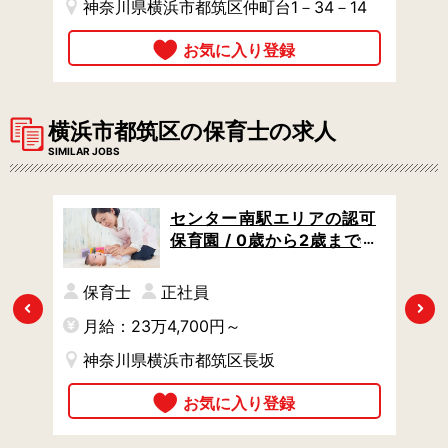
4
神奈川県横浜市都筑区仲町台1－34－14
横浜市都筑区の保育士の求人
SIMILAR JOBS
認可
センター南駅エリアの認可
 /
保育園 / 0歳から2歳までの
にし
乳児クラスのみ / 住宅手当あ
り / 賞与あり
保育士
正社員
Previous
Next
月給：23万4,700円～
月
神奈川県横浜市都筑区長坂