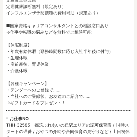
定期健康診断無料（規定あり）

インフルエンザ予防接種の費用補助（規定あり）

■国家資格キャリアコンサルタントとの相談窓口あり

→仕事や転職の悩みなどを無料でご相談可能

【休暇制度】

・年次有給休暇（勤務時間数に応じ入社半年後に付与）

・生理休暇

・産前産後、育児休業

・介護休暇

【各種キャンペーン】

・テンダーへのご登録で……

・当社へのご登録後、お友達のご紹介で……

→ギフトカードをプレゼント！
お仕事NO
THH-32585 都筑ふれあいの丘駅エリアの認可保育園 / 14時ス
タートの遅番 / おやつの介助や合同保育の見守りなど / 土日祝休