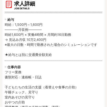
求人詳細
残業3時間以内
駅徒歩5分以内
JOB DETAILS
13時までのお仕事
15時までのお仕事
13時以降スタート
16時以降スタート
給与
時給：1,500円～1,600円
実働5時間以内
週3日以内
――――月収例――――

土日祝のお仕事
夜勤のお仕事
時給1,600円 × 実働4時間 × 月間約16日勤務

時給1600円～
書類対応なし
→ 見込み月収 10万2,400円

※最大の日数・時間で勤務された場合のシミュレーションです

社会保険完備
住宅手当・借上社宅
資格不問
初心者歓迎
★給与とは別に交通費全額支給
男性保育士
当社スタッフ活躍中
オープニング求人
マイカー通勤OK
仕事内容
フリー業務

小規模保育園
社会福祉法人
書類対応：連絡帳・日誌

株式会社
単発保育士として働
く！
子どもたちの生活の支援（着替えや食事の介助）

午睡チェック、見守り

室内あそびの見守り

月収見込み
おやつの介助

〜