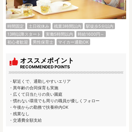
調理補助
看護師
保育事務
その他
時間固定
土日祝休み
残業3時間以内
駅徒歩5分以内
施設形態
13時以降スタート
実働5時間以内
時給1600円～
公立保育園
私立認可保育園
初心者歓迎
男性保育士
マイカー通勤OK
認定こども園
幼稚園
小規模認可保育園
認可外保育園
オススメポイント
病院内保育所
事業所内保育所
RECOMMENDED POINTS
学童保育施設
児童館
子育て支援センター
児童発達支援事業所
・駅近くで、通勤しやすいエリア

・異年齢の合同保育も実施

放課後等デイサービ
テンダーの運営施設
・広くて日当たりの良い園庭

ス
・慣れない環境でも周りの職員が優しくフォロー

その他施設
・午後からの勤務で扶養枠内OK

・残業なし

・交通費全額支給
特徴
時間固定
土日祝休み