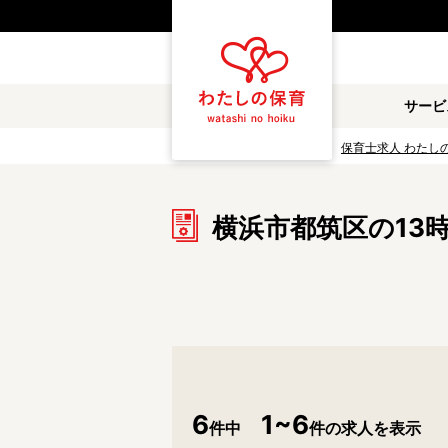
都道府県
サービ
雇用形態
保育士求人 わたし
職種
横浜市都筑区の13
保育士
保育教諭
放課後児童支援員
学童スタッフ
調理補助
看護師
施設形態
公立保育園
私立認可保育園
6
1~6
件中
件の求人を表示
小規模認可保育園
認可外保育園