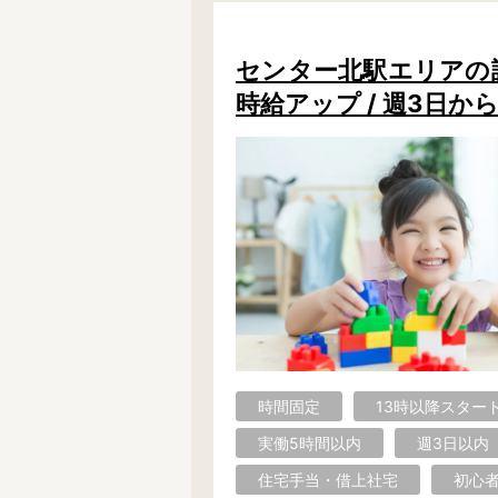
学童保育施設
児童館
放課後等デイサービス
テンダーの運営施設
センター北駅エリアの認可
時給アップ / 週3日から
特徴
時間固定
土日祝休み
13時までのお仕事
15時までのお仕事
実働5時間以内
週3日以内
時給1600円～
書類対応なし
資格不問
初心者歓迎
オープニング求人
マイカー通勤OK
株式会社
単発保育士として働
時間固定
13時以降スター
実働5時間以内
週3日以内
〜
月収見込み
住宅手当・借上社宅
初心