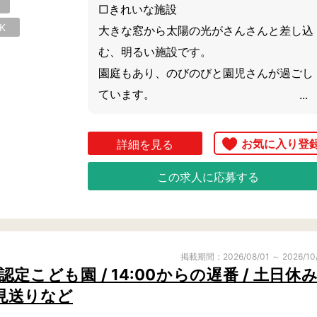
□きれいな施設

K
大きな窓から太陽の光がさんさんと差し込
西区
中区
南区
む、明るい施設です。

港北区
園庭もあり、のびのびと園児さんが過ごし
戸塚区
港南
ています。

栄区
泉区
青葉
□充実の福利厚生

詳細を見る
有給休暇や住宅手当など他の園よりも福利
この求人に応募する
厚生が整っています。

長くご勤務されたい方にもおすすめの求人
中原区
高津区
多摩
です。

掲載期間：2026/08/01 ～ 2026/10
少しでも気になる方はぜひご相談ください
こども園 / 14:00からの遅番 / 土日休み 
ませ。
見送りなど
南区