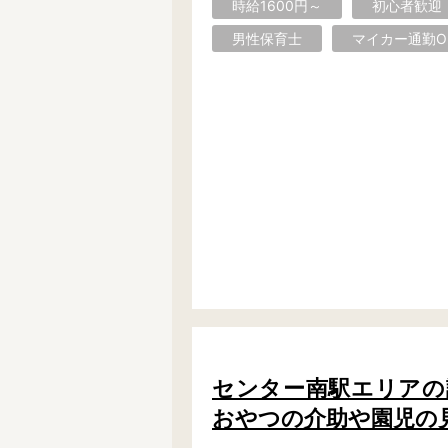
時給1600円～
初心者歓迎
横浜市で絞り込む
男性保育士
マイカー通勤O
横浜市
鶴見区
神奈川区
保土ヶ谷区
磯子区
金沢区
旭区
緑区
瀬谷区
都筑区
川崎市で絞り込む
川崎市
川崎区
幸区
宮前区
麻生区
センター南駅エリアの認定
相模原市で絞り込む
おやつの介助や園児の
相模原市
緑区
中央区