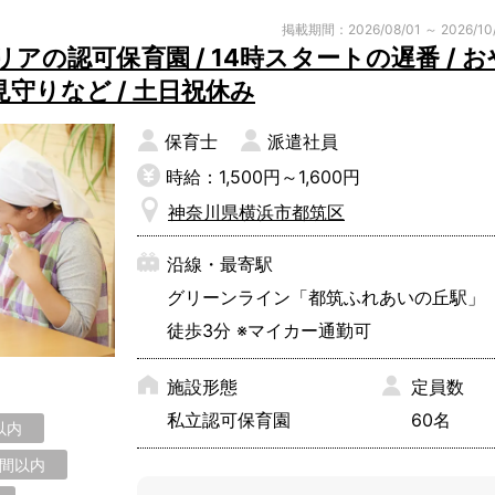
掲載期間：2026/08/01 ～ 2026/10
の認可保育園 / 14時スタートの遅番 / お
守りなど / 土日祝休み
保育士
派遣社員
時給：1,500円～1,600円
神奈川県横浜市都筑区
沿線・最寄駅
グリーンライン「都筑ふれあいの丘駅
徒歩3分 ※マイカー通勤可
施設形態
定員数
私立認可保育園
60名
以内
時間以内