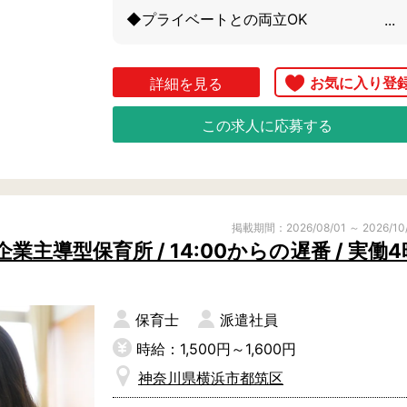
◆プライベートとの両立OK

子育てをされながら勤務をしている先生が
多くおり、働きやすいと評判の保育園で
詳細を見る
す。

この求人に応募する
派遣でお仕事をされる場合も残業が一切ご
ざいませんので、ご安心ください。

◆優しく明るい先生方と一緒に働きません
掲載期間：2026/08/01 ～ 2026/10
か？

主導型保育所 / 14:00からの遅番 / 実働4
とても親切で優しい方々ばかりで、ブラン
クからスムーズに復帰される先生も多いで
す。

保育士
派遣社員
少しでも気になる方はぜひご相談ください
時給：1,500円～1,600円
ね。
神奈川県横浜市都筑区