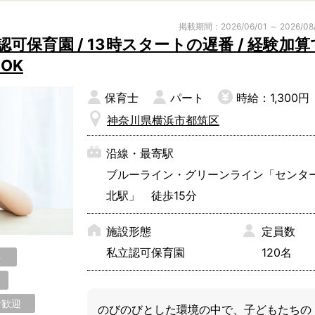
子育て支援センター
児童発達支援
掲載期間：2026/06/01 ～ 2026/08
その他施設
保育園 / 13時スタートの遅番 / 経験加算
OK
保育士
パート
時給：1,300円
残業3時間以内
駅徒歩5分以
神奈川県横浜市都筑区
13時以降スタート
16時以降ス
土日祝のお仕事
夜勤のお仕事
沿線・最寄駅
社会保険完備
住宅手当・借
ブルーライン・グリーンライン「センタ
男性保育士
当社スタッフ
北駅」 徒歩15分
小規模保育園
社会福祉法人
施設形態
定員数
く！
私立認可保育園
120名
ト
者歓迎
のびのびとした環境の中で、子どもたちの