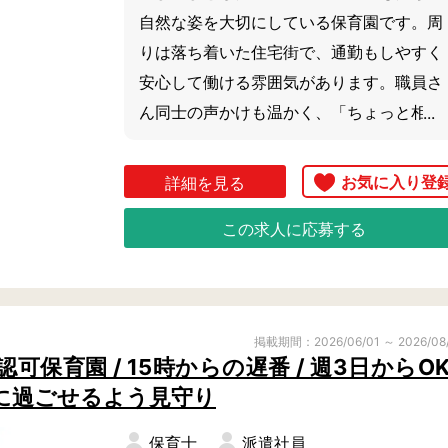
自然な姿を大切にしている保育園です。周
りは落ち着いた住宅街で、通勤もしやすく
安心して働ける雰囲気があります。職員さ
ん同士の声かけも温かく、「ちょっと相談
したい」が気軽にできる風通しのよさが魅
力。子どもたちとゆったり関わりながら、
詳細を見る
自分のペースでお仕事を続けやすい環境で
この求人に応募する
す。
掲載期間：2026/06/01 ～ 2026/08
保育園 / 15時からの遅番 / 週3日からOK 
に過ごせるよう見守り
保育士
派遣社員