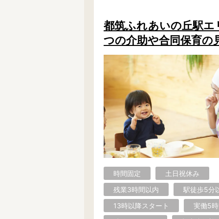
都筑ふれあいの丘駅エリア
つの介助や合同保育の見
時間固定
土日祝休み
残業3時間以内
駅徒歩5分
13時以降スタート
実働5