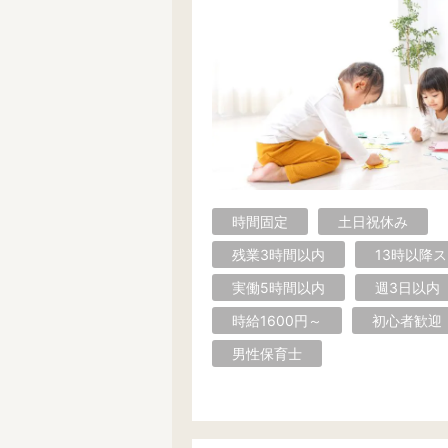
時間固定
土日祝休み
残業3時間以内
13時以降
実働5時間以内
週3日以内
時給1600円～
初心者歓迎
男性保育士