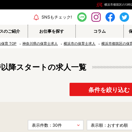
横浜市都筑区の13
エリア情報
SNSもチェック!
スのご紹介
お仕事を探す
コラム
の保育
TOP
神奈川県の保育士求人
横浜市の保育士求人
横浜市都筑区の保
時以降スタートの求人一覧
保育補助
幼稚園教諭
栄養士
調理師
保育事務
その他
条件を絞り込む
認定こども園
幼稚園
病院内保育所
事業所内保育