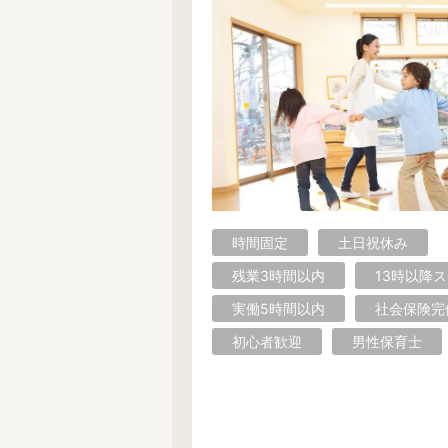
その他の地域で絞り込む
厚木市
綾瀬市
伊勢原市
座間市
逗子市
茅ケ崎市
三浦市
南足柄市
大和市
中郡
時間固定
土日祝休み
残業3時間以内
13時以降
実働5時間以内
社会保険完
初心者歓迎
男性保育士