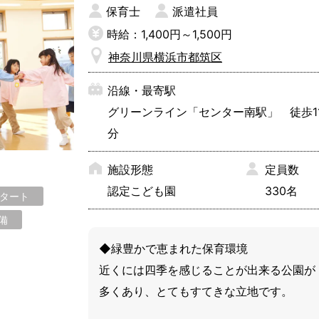
保育士
派遣社員
時給：1,400円～1,500円
神奈川県横浜市都筑区
海老名市
小田原市
鎌倉
沿線・最寄駅
秦野市
平塚市
藤沢
グリーンライン「センター南駅」 徒歩1
三浦郡
横須賀市
高座
分
施設形態
定員数
認定こども園
330名
スタート
備
◆緑豊かで恵まれた保育環境

近くには四季を感じることが出来る公園が
多くあり、とてもすてきな立地です。
