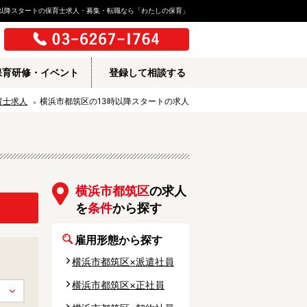
時以降スタートの保育士求人・募集・転職なら「わたしの保育」
保育研修・イベント
登録して相談する
育士求人
横浜市都筑区の13時以降スタートの求人
横浜市都筑区
の求人
を
条件
から探す
雇用形態から探す
横浜市都筑区×派遣社員
横浜市都筑区×正社員
所