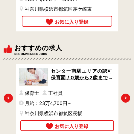
神奈川県横浜市都筑区茅ケ崎東
おすすめの求人
RECOMMENDED JOBS
認定
センター南駅エリアの認可
制度
保育園 / 0歳から2歳までの
ママ
乳児クラスのみ / 住宅手当あ
り / 賞与あり
保育士
正社員
Previous
Next
月給：23万4,700円～
時
神奈川県横浜市都筑区長坂