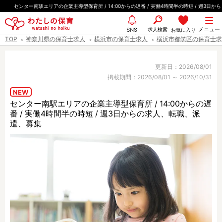
ペ
センター南駅エリアの企業主導型保育所 / 14:00からの遅番 / 実働4時間半の時短 / 週3日から
ー
都道府県
メニュー
ジ
求人検索
お気に入り
SNS
TOP
神奈川県の保育士求人
横浜市の保育士求人
横浜市都筑区の保育士求
の
先
エリア情報
頭
更新日：2026/08/01
掲載期間：2026/08/01 ～ 2026/10/31
で
す
NEW
センター南駅エリアの企業主導型保育所 / 14:00からの遅
雇用形態
番 / 実働4時間半の時短 / 週3日からの求人、転職、派
遣、募集
職種
保育士
保育教諭
保育補助
幼稚園教諭
放課後児童支援員
学童スタッフ
栄養士
調理師