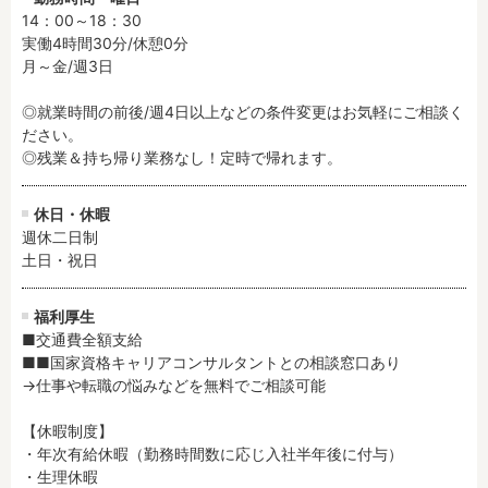
14：00～18：30

実働4時間30分/休憩0分

月～金/週3日

◎就業時間の前後/週4日以上などの条件変更はお気軽にご相談く
ださい。

◎残業＆持ち帰り業務なし！定時で帰れます。
休日・休暇
週休二日制

土日・祝日
福利厚生
■交通費全額支給

■■国家資格キャリアコンサルタントとの相談窓口あり

→仕事や転職の悩みなどを無料でご相談可能

【休暇制度】

・年次有給休暇（勤務時間数に応じ入社半年後に付与）

・生理休暇
