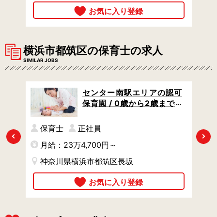
横浜市都筑区の保育士の求人
SIMILAR JOBS
認可
センター南駅エリアの認可
 /
保育園 / 0歳から2歳までの
にし
乳児クラスのみ / 住宅手当あ
り / 賞与あり
保育士
正社員
Previous
Next
月給：23万4,700円～
月
神奈川県横浜市都筑区長坂