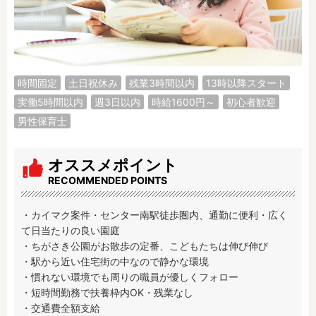
調理補助
看護師
保育事務
その他
施設形態
時間固定
土日祝休み
残業3時間以内
13時以降スタート
公立保育園
私立認可保育園
実働5時間以内
週3日以内
時給1600円～
初心者歓迎
認定こども園
幼稚園
男性保育士
小規模認可保育園
認可外保育園
病院内保育所
事業所内保育所
オススメポイント
学童保育施設
児童館
RECOMMENDED POINTS
子育て支援センター
児童発達支援事業所
放課後等デイサービ
テンダーの運営施設
・カイマク案件・センター南駅徒歩圏内、通勤に便利・広く
ス
て日当たりの良い園庭

・ちがさき公園がお散歩の定番、こどもたちは伸び伸び

その他施設
・駅から近い住宅街の中なので静かな環境

・慣れない環境でも周りの職員が優しくフォロー

特徴
・短時間勤務で扶養枠内OK・残業なし

時間固定
土日祝休み
・交通費全額支給