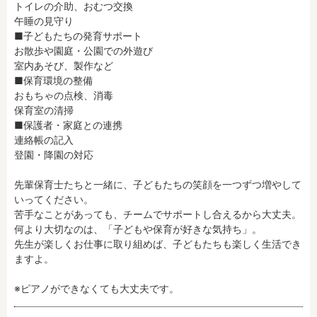
トイレの介助、おむつ交換

午睡の見守り

■子どもたちの発育サポート

フリーワード検索
お散歩や園庭・公園での外遊び

室内あそび、製作など

■保育環境の整備

おもちゃの点検、消毒

保育室の清掃

■保護者・家庭との連携

連絡帳の記入

登園・降園の対応

先輩保育士たちと一緒に、子どもたちの笑顔を一つずつ増やして
いってください。

苦手なことがあっても、チームでサポートし合えるから大丈夫。

何より大切なのは、「子どもや保育が好きな気持ち」。

先生が楽しくお仕事に取り組めば、子どもたちも楽しく生活でき
ますよ。

※ピアノができなくても大丈夫です。