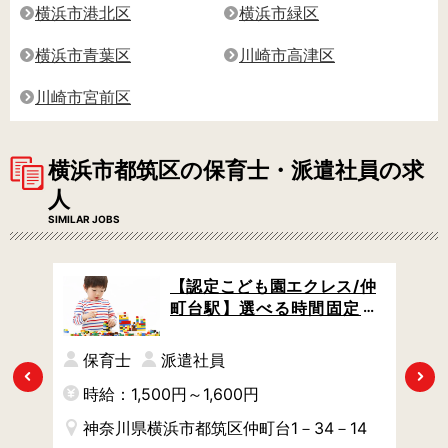
横浜市港北区
横浜市緑区
横浜市青葉区
川崎市高津区
川崎市宮前区
横浜市都筑区の保育士・派遣社員の求
人
SIMILAR JOBS
認定
【認定こども園エクレス/仲
遅番
町台駅】選べる時間固定シ
助や
フト / 駅チカ徒歩3分 / モン
テッソーリ教育を軸にした
保育士
派遣社員
保育
Previous
Next
時給：1,500円～1,600円
時
神奈川県横浜市都筑区仲町台1－34－14