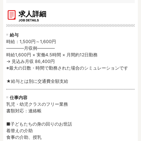
残業3時間以内
駅徒歩5分以内
求人詳細
13時までのお仕事
15時までのお仕事
JOB DETAILS
13時以降スタート
16時以降スタート
実働5時間以内
週3日以内
給与
時給：1,500円～1,600円
土日祝のお仕事
夜勤のお仕事
――――月収例――――

時給1600円～
書類対応なし
時給1,600円 × 実働4.5時間 × 月間約12日勤務

社会保険完備
住宅手当・借上社宅
→ 見込み月収 86,400円

※最大の日数・時間で勤務された場合のシミュレーションです

資格不問
初心者歓迎
男性保育士
当社スタッフ活躍中
★給与とは別に交通費全額支給
オープニング求人
マイカー通勤OK
小規模保育園
社会福祉法人
仕事内容
乳児・幼児クラスのフリー業務

株式会社
単発保育士として働
書類対応：連絡帳

く！
■子どもたちの身の回りのお世話

月収見込み
着替えの介助

食事の介助、授乳

〜