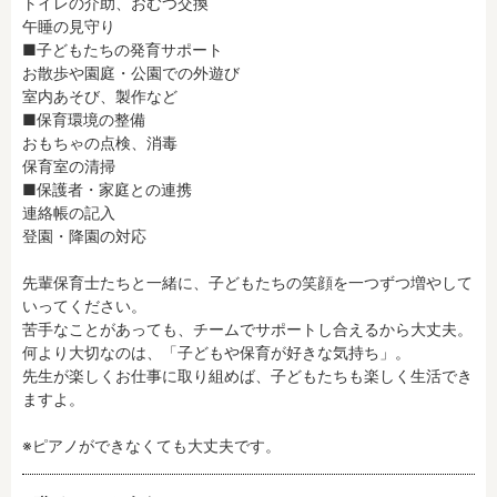
トイレの介助、おむつ交換

残業3時間以内
駅徒歩5分以内
午睡の見守り

■子どもたちの発育サポート

13時までのお仕事
15時までのお仕事
お散歩や園庭・公園での外遊び

13時以降スタート
16時以降スタート
室内あそび、製作など

実働5時間以内
週3日以内
■保育環境の整備

おもちゃの点検、消毒

土日祝のお仕事
夜勤のお仕事
保育室の清掃

時給1600円～
書類対応なし
■保護者・家庭との連携

社会保険完備
住宅手当・借上社宅
連絡帳の記入

登園・降園の対応

資格不問
初心者歓迎
男性保育士
当社スタッフ活躍中
先輩保育士たちと一緒に、子どもたちの笑顔を一つずつ増やして
いってください。

オープニング求人
マイカー通勤OK
苦手なことがあっても、チームでサポートし合えるから大丈夫。

小規模保育園
社会福祉法人
何より大切なのは、「子どもや保育が好きな気持ち」。

株式会社
単発保育士として働
先生が楽しくお仕事に取り組めば、子どもたちも楽しく生活でき
く！
ますよ。

※ピアノができなくても大丈夫です。
月収見込み
〜