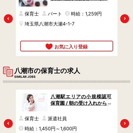
児ク
ートの遅番パート / 定年制な
し◎長く働ける / 週3日から
保育士
パート
時給：1,259円
OK
Previous
Next
埼玉県八潮市大瀬4-1-7
八潮市の保育士の求人
SIMILAR JOBS
認可
八潮駅エリアの小規模認可
番 /
保育園 / 朝の受け入れからお
時短
昼寝までの早番 / 乳児クラス
の保育サポート / 週3日から
円
保育士
派遣社員
OK
Previous
Next
時給：1,450円～1,600円
時