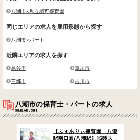
八潮市×私立認可保育園
同じエリアの求人を雇用形態から探す
八潮市×パート
近隣エリアの求人を探す
越谷市
草加市
三郷市
吉川市
八潮市の保育士・パートの求人
SIMILAR JOBS
認可
【ふぇありぃ保育園 八潮
日か
駅南口園/八潮駅】15時スタ