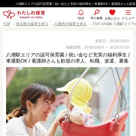
ペ
八潮駅エリアの認可保育園 / 祝い金など充実の福利厚生 / 車通勤OK / 看護師さんも歓迎
ー
都道府県
メニュー
ジ
求人検索
お気に入り
SNS
TOP
埼玉県の保育士求人
八潮市の保育士求人
TSH-31098 八潮駅エリ
の
先
エリア情報
頭
更新日：2026/08/01
掲載期間：2026/08/01 ～ 2026/10/31
で
八潮駅エリアの認可保育園 / 祝い金など充実の福利厚生 /
す
車通勤OK / 看護師さんも歓迎の求人、転職、派遣、募集
雇用形態
職種
保育士
保育教諭
保育補助
幼稚園教諭
放課後児童支援員
学童スタッフ
栄養士
調理師