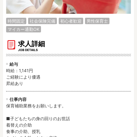
調理補助
看護師
保育事務
その他
時間固定
社会保険完備
初心者歓迎
男性保育士
マイカー通勤OK
施設形態
公立保育園
私立認可保育園
求人詳細
認定こども園
幼稚園
JOB DETAILS
小規模認可保育園
認可外保育園
給与
病院内保育所
事業所内保育所
時給：1,141円
学童保育施設
児童館
ご経験により優遇

昇給あり
子育て支援センター
児童発達支援事業所
放課後等デイサービ
テンダーの運営施設
ス
仕事内容
保育補助業務をお願いします。

その他施設
■子どもたちの身の回りのお世話

着替えの介助

特徴
食事の介助、授乳

時間固定
土日祝休み