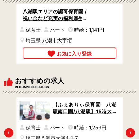
八潮駅エリアの認可保育園 /
祝い金など充実の福利厚生 /
車通勤OK / 看護師さんも歓
保育士
パート
時給：1,141円
迎
埼玉県 八潮市大字垳
おすすめの求人
RECOMMENDED JOBS
認可
【ふぇありぃ保育園 八潮
日か
駅南口園/八潮駅】15時スタ
児ク
ートの遅番パート / 定年制な
し◎長く働ける / 週3日から
保育士
パート
時給：1,259円
OK
Previous
Next
埼玉県八潮市大瀬4-1-7