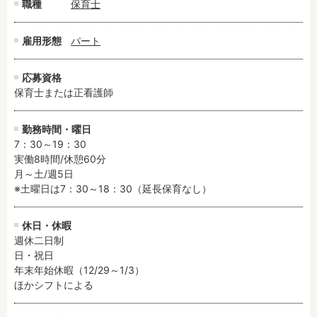
職種
保育士
フリーワード検索
雇用形態
パート
応募資格
保育士または正看護師
勤務時間・曜日
7：30～19：30

実働8時間/休憩60分

月～土/週5日

※土曜日は7：30～18：30（延長保育なし）
休日・休暇
週休二日制

日・祝日

年末年始休暇（12/29～1/3）

ほかシフトによる