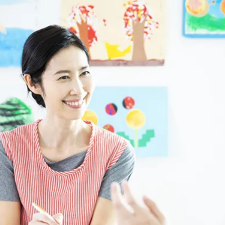
子育て支援センター
児童発達支援
その他施設
残業3時間以内
駅徒歩5分以
13時以降スタート
16時以降ス
土日祝のお仕事
夜勤のお仕事
社会保険完備
住宅手当・借
男性保育士
当社スタッフ
小規模保育園
社会福祉法人
く！