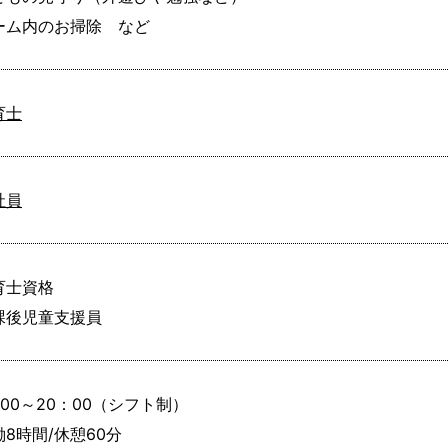
ーム内のお掃除　など
育士
社員
育士資格

課後児童支援員
00～20：00（シフト制）

8時間/休憩60分
