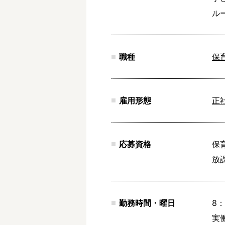
ル
職種
保
雇用形態
正
応募資格
保
放
勤務時間・曜日
8：
実働