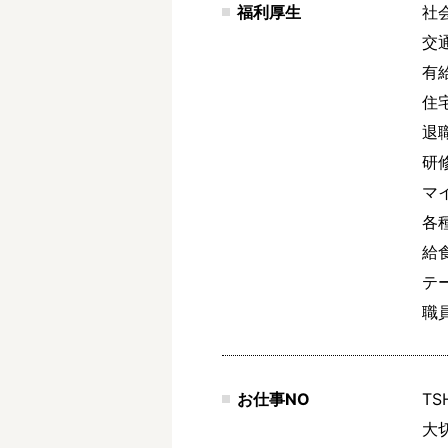
福利厚生
社
交通
有給
住
退
研
マ
各
給食
テ
職
お仕事NO
TS
大