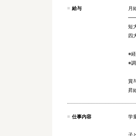
給与
月給
―
短大
四大
※
※
賞
昇
仕事内容
学
子