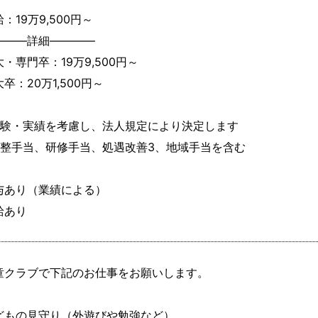
：19万9,500円～
―――詳細――――

・専門卒：19万9,500円～

卒：20万1,500円～

経験・実績を考慮し、法人規定により決定します

調整手当、研修手当、処遇改善3、地域手当を含む

与あり（業績による）

給あり
童クラブで下記のお仕事をお願いします。

どもの見守り（外遊びや勉強など）
