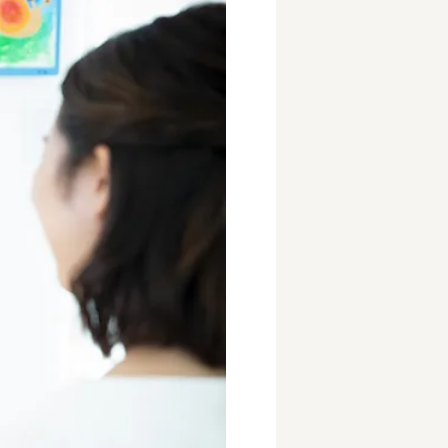
事業所
内
タート
上社宅
活躍中