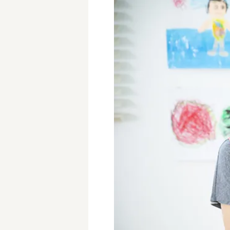
学童保育施設
児童館
放課後等デイサービス
テンダーの運営施設
特徴
時間固定
土日祝休み
13時までのお仕事
15時までのお仕事
実働5時間以内
週3日以内
時給1600円～
書類対応なし
資格不問
初心者歓迎
オープニング求人
マイカー通勤OK
株式会社
単発保育士として働
〜
月収見込み