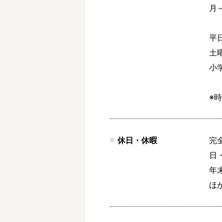
月～
平日
土
小
※
休日・休暇
完
日・
年
ほ