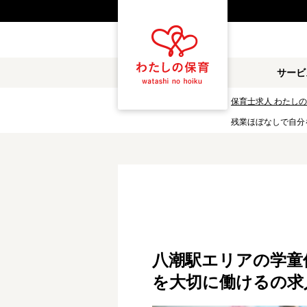
都道府県
サービ
雇用形態
保育士求人 わたし
残業ほぼなしで自分
職種
保育士
保育教諭
放課後児童支援員
学童スタッフ
調理補助
看護師
施設形態
八潮駅エリアの学童保育
公立保育園
私立認可保育園
を大切に働けるの求
小規模認可保育園
認可外保育園