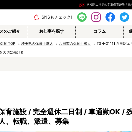
八潮駅エリアの学童保育施設 / 完
エリア情報
SNSもチェック!
スのご紹介
お仕事を探す
コラム
の保育
TOP
埼玉県の保育士求人
八潮市の保育士求人
TSH-31111 八潮駅
を大切に働ける
保育補助
幼稚園教諭
栄養士
調理師
保育事務
その他
施設 / 完全週休二日制 / 車通勤OK /
認定こども園
幼稚園
人、転職、派遣、募集
病院内保育所
事業所内保育