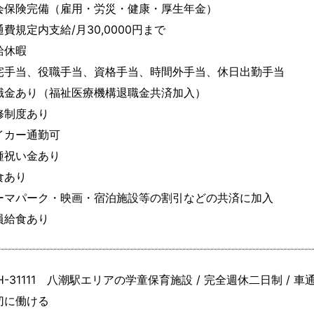
会保険完備（雇用・労災・健康・厚生年金）

費規定内支給/月30,0000円まで

休暇

宅手当、役職手当、資格手当、時間外手当、休日出勤手当

職金あり（福祉医療機構退職金共済加入）

修制度あり

イカー通勤可

種祝い金あり

あり

ーマパーク・映画・宿泊施設等の割引などの共済に加入

員給食あり
H-31111 八潮駅エリアの学童保育施設 / 完全週休二日制 / 車
切に働ける