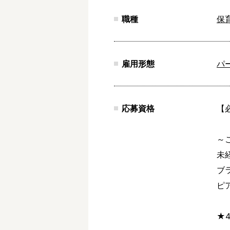
職種
保
雇用形態
パ
応募資格
【
～
未
ブ
ピ
★