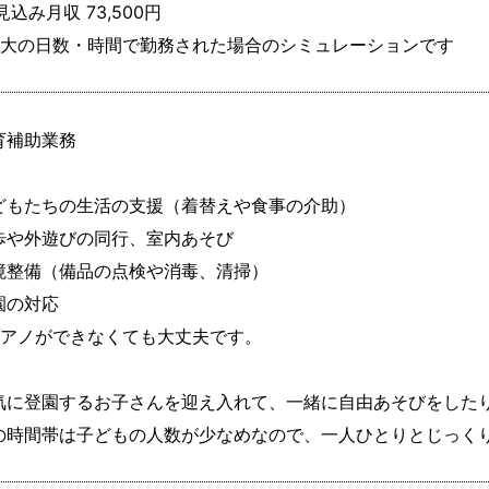
見込み月収 73,500円

最大の日数・時間で勤務された場合のシミュレーションです
育補助業務

どもたちの生活の支援（着替えや食事の介助）

歩や外遊びの同行、室内あそび

境整備（備品の点検や消毒、清掃）

園の対応

ピアノができなくても大丈夫です。

気に登園するお子さんを迎え入れて、一緒に自由あそびをしたり
の時間帯は子どもの人数が少なめなので、一人ひとりとじっく