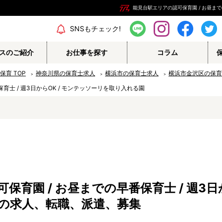
能見台駅エリアの認可保育園 / お昼まで
エリア情報
SNSもチェック!
スのご紹介
お仕事を探す
コラム
の保育
TOP
神奈川県の保育士求人
横浜市の保育士求人
横浜市金沢区の保育
保育士 / 週3日からOK / モンテッソーリを取り入れる園
保育補助
幼稚園教諭
栄養士
調理師
保育事務
その他
育園 / お昼までの早番保育士 / 週3日か
認定こども園
幼稚園
の求人、転職、派遣、募集
病院内保育所
事業所内保育