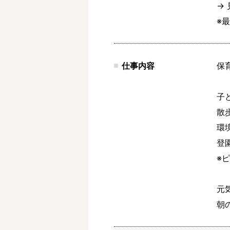
→ 
※
仕事内容
保
子
散
環
登
※
元
朝