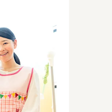
事業所
内
タート
上社宅
活躍中