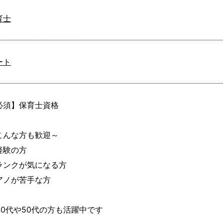
育士
ート
必須】保育士資格

こんな方も歓迎～

経験の方

ランクが気になる方

アノが苦手な方

40代や50代の方も活躍中です