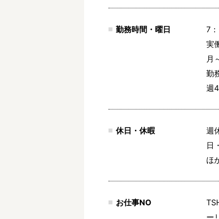
勤務時間・曜日
7：
実働
月～
勤
週
休日・休暇
週
日・
ほ
お仕事NO
TS
ー