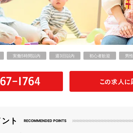
実働5時間以内
週3日以内
初心者歓迎
男
イント
RECOMMENDED POINTS