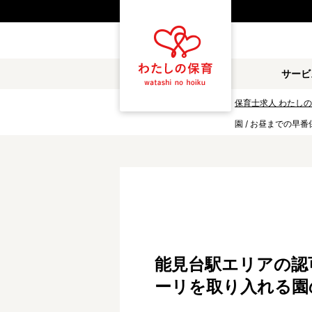
都道府県
サービ
雇用形態
保育士求人 わたし
園 / お昼までの早番
職種
保育士
保育教諭
放課後児童支援員
学童スタッフ
調理補助
看護師
施設形態
能見台駅エリアの認可保
公立保育園
私立認可保育園
ーリを取り入れる園
小規模認可保育園
認可外保育園