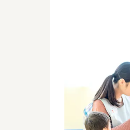
学童保育施設
児童館
放課後等デイサービス
テンダーの運営施設
特徴
時間固定
土日祝休み
13時までのお仕事
15時までのお仕事
実働5時間以内
週3日以内
時給1600円～
書類対応なし
資格不問
初心者歓迎
オープニング求人
マイカー通勤OK
株式会社
単発保育士として働
〜
月収見込み