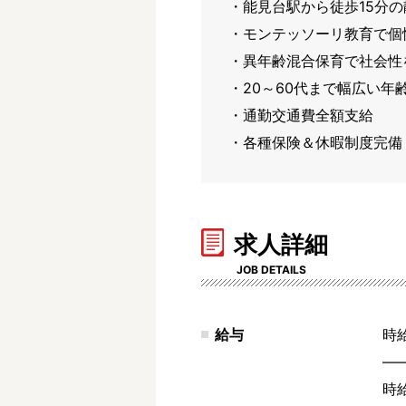
・能見台駅から徒歩15分の
・モンテッソーリ教育で個性
・異年齢混合保育で社会性を
・20～60代まで幅広い年
・通勤交通費全額支給

・各種保険＆休暇制度完備
求人詳細
JOB DETAILS
給与
時給
―
時給