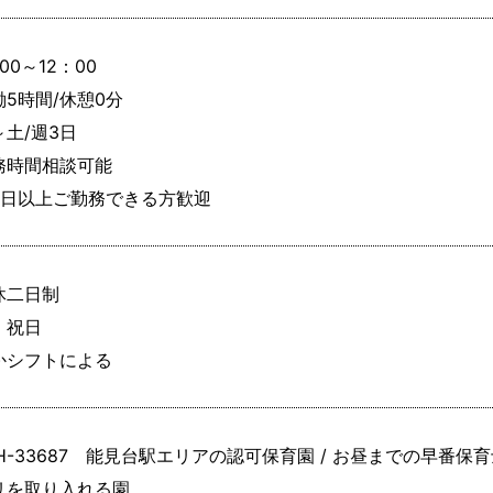
00～12：00

5時間/休憩0分

土/週3日

務時間相談可能

4日以上ご勤務できる方歓迎
休二日制

祝日

かシフトによる
H-33687 能見台駅エリアの認可保育園 / お昼までの早番保育士
リを取り入れる園