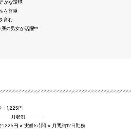
静かな環境

を尊重

育む

齢層の男女が活躍中！

：1,225円
―――月収例――――

1,225円 × 実働5時間 × 月間約12日勤務
