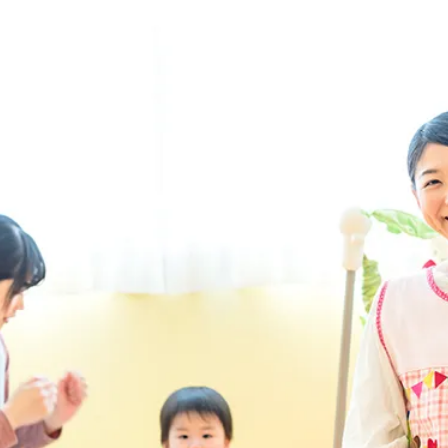
子育て支援センター
児童発達支援
その他施設
残業3時間以内
駅徒歩5分以
13時以降スタート
16時以降ス
土日祝のお仕事
夜勤のお仕事
社会保険完備
住宅手当・借
男性保育士
当社スタッフ
小規模保育園
社会福祉法人
く！