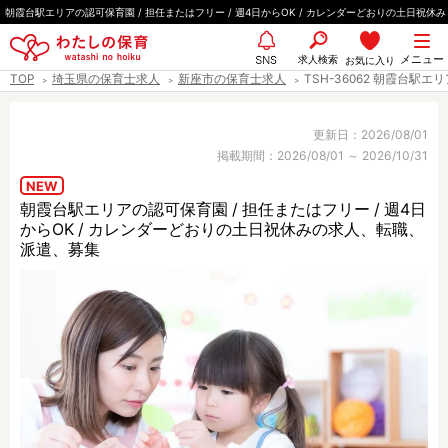
ペ
朝霞台駅エリアの認可保育園 / 担任またはフリー / 週4日からOK / カレンダーどおりの土日祝休み
ー
都道府県
メニュー
ジ
求人検索
お気に入り
SNS
TOP
埼玉県の保育士求人
新座市の保育士求人
TSH-36062 朝霞台駅
の
先
エリア情報
頭
更新日：2026/08/01
掲載期間：2026/08/01 ～ 2026/10/31
で
す
NEW
朝霞台駅エリアの認可保育園 / 担任またはフリー / 週4日
雇用形態
からOK / カレンダーどおりの土日祝休みの求人、転職、
派遣、募集
職種
保育士
保育教諭
保育補助
幼稚園教諭
放課後児童支援員
学童スタッフ
栄養士
調理師