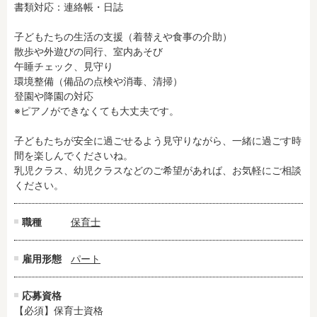
書類対応：連絡帳・日誌

残業3時間以内
駅徒歩5分以内
13時までのお仕事
15時までのお仕事
子どもたちの生活の支援（着替えや食事の介助）

散歩や外遊びの同行、室内あそび

13時以降スタート
16時以降スタート
午睡チェック、見守り

実働5時間以内
週3日以内
環境整備（備品の点検や消毒、清掃）

土日祝のお仕事
夜勤のお仕事
登園や降園の対応

※ピアノができなくても大丈夫です。

時給1600円～
書類対応なし
社会保険完備
住宅手当・借上社宅
子どもたちが安全に過ごせるよう見守りながら、一緒に過ごす時
資格不問
初心者歓迎
間を楽しんでくださいね。

乳児クラス、幼児クラスなどのご希望があれば、お気軽にご相談
男性保育士
当社スタッフ活躍中
ください。
オープニング求人
マイカー通勤OK
小規模保育園
社会福祉法人
職種
保育士
株式会社
単発保育士として働
く！
雇用形態
パート
月収見込み
応募資格
【必須】保育士資格

〜