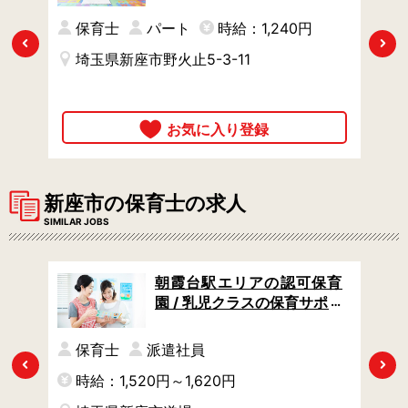
の福
な園 / 早番パート / 週3日か
らOK
保育士
パート
時給：1,240円
Previous
Next
埼玉県新座市野火止5-3-11
新座市の保育士の求人
SIMILAR JOBS
ども
朝霞台駅エリアの認可保育
 土日
園 / 乳児クラスの保育サポー
ト / 連絡帳なし！書類は午睡
チェックのみ / 週4日からO
保育士
派遣社員
K
Previous
Next
時給：1,520円～1,620円
時