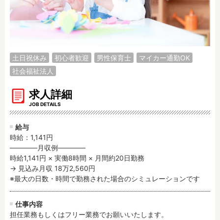
調理補助
看護師
保育事務
その他
施設形態
土日祝休み
初心者歓迎
男性保育士
マイカー通勤OK
公立保育園
私立認可保育園
社会福祉法人
認定こども園
幼稚園
小規模認可保育園
認可外保育園
求人詳細
病院内保育所
JOB DETAILS
事業所内保育所
学童保育施設
児童館
給与
子育て支援センター
児童発達支援事業所
時給：1,141円
――――月収例――――

放課後等デイサービ
テンダーの運営施設
時給1,141円 × 実働8時間 × 月間約20日勤務

ス
→ 見込み月収 18万2,560円

その他施設
※最大の日数・時間で勤務された場合のシミュレーションです
特徴
仕事内容
時間固定
土日祝休み
担任業務もしくはフリー業務でお願いいたします。
