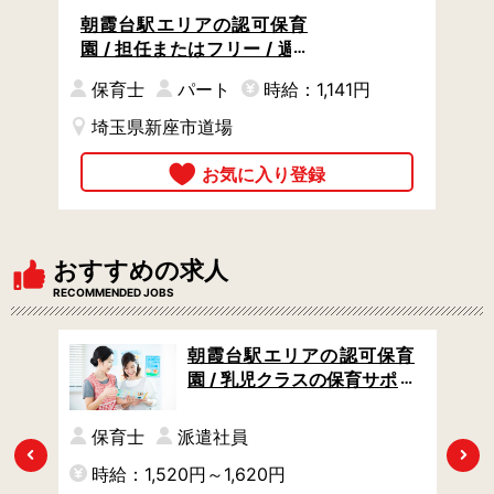
朝霞台駅エリアの認可保育
園 / 担任またはフリー / 週4
日からOK / カレンダーどお
保育士
パート
時給：1,141円
りの土日祝休み
埼玉県新座市道場
おすすめの求人
RECOMMENDED JOBS
/新
朝霞台駅エリアの認可保育
定員
園 / 乳児クラスの保育サポー
通勤
ト / 連絡帳なし！書類は午睡
チェックのみ / 週4日からO
保育士
派遣社員
K
Previous
Next
時給：1,520円～1,620円