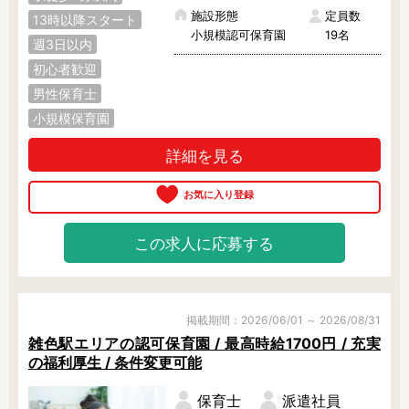
施設形態
定員数
13時以降スタート
小規模認可保育園
19名
週3日以内
初心者歓迎
男性保育士
小規模保育園
詳細を見る
この求人に応募する
掲載期間：2026/06/01 ～ 2026/08/31
雑色駅エリアの認可保育園 / 最高時給1700円 / 充実
の福利厚生 / 条件変更可能
保育士
派遣社員