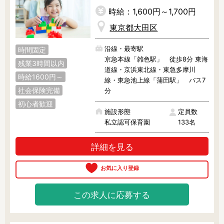
時給：1,600円～1,700円
東京都大田区
沿線・最寄駅
時間固定
京急本線「雑色駅」 徒歩8分 東海
残業3時間以内
道線・京浜東北線・東急多摩川
時給1600円～
線・東急池上線「蒲田駅」 バス7
社会保険完備
分
初心者歓迎
施設形態
定員数
私立認可保育園
133名
詳細を見る
この求人に応募する