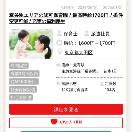
掲載期間：2026/06/01 ～ 2026/08/31
糀谷駅エリアの認可保育園 / 最高時給1700円 / 条件
変更可能 / 充実の福利厚生
保育士
派遣社員
時給：1,600円～1,700円
東京都大田区
沿線・最寄駅
時間固定
京急空港線「糀谷駅」 徒歩1分
残業3時間以内
時給1600円～
施設形態
定員数
社会保険完備
私立認可保育園
104名
初心者歓迎
詳細を見る