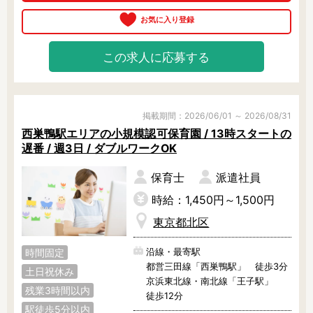
この求人に応募する
掲載期間：2026/06/01 ～ 2026/08/31
西巣鴨駅エリアの小規模認可保育園 / 13時スタートの
遅番 / 週3日 / ダブルワークOK
保育士
派遣社員
時給：1,450円～1,500円
東京都北区
沿線・最寄駅
時間固定
都営三田線「西巣鴨駅」 徒歩3分
土日祝休み
京浜東北線・南北線「王子駅」
残業3時間以内
徒歩12分
駅徒歩5分以内