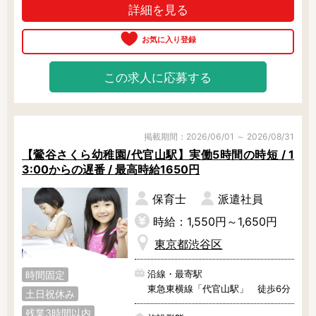
詳細を見る
この求人に応募する
掲載期間：2026/06/01 ～ 2026/08/31
【鶯谷さくら幼稚園/代官山駅】実働5時間の時短 / 1
3:00からの遅番 / 最高時給1650円
保育士
派遣社員
時給：1,550円～1,650円
東京都渋谷区
沿線・最寄駅
時間固定
東急東横線「代官山駅」 徒歩6分
土日祝休み
残業3時間以内