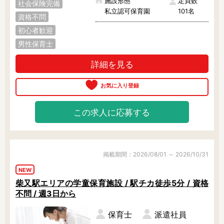
施設形態
定員数
社会保険完備
私立認可保育園
101名
資格不問
フリーワード検索
初心者歓迎
男性保育士
詳細を見る
この求人に応募する
掲載期間：2026/08/01 ～ 2026/10/31
NEW
柴又駅エリアの学童保育施設 / 駅チカ徒歩5分 / 資格
不問 / 週3日から
保育士
派遣社員