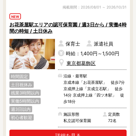
掲載期間：2026/08/01 ～ 2026/10/31
NEW
お花茶屋駅エリアの認可保育園 / 週3日から / 実働4時
間の時短 / 土日休み
保育士
派遣社員
時給：1,400円～1,500円
東京都葛飾区
沿線・最寄駅
時間固定
京成本線「お花茶屋駅」 徒歩7分
土日祝休み
京成押上線「京成立石駅」 徒歩
残業3時間以内
14分 京成押上線「四ツ木駅」 徒
実働5時間以内
歩18分
週3日以内
施設形態
定員数
初心者歓迎
私立認可保育園
72名
詳細を見る