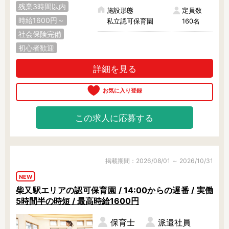
残業3時間以内
施設形態
定員数
時給1600円～
私立認可保育園
160名
社会保険完備
初心者歓迎
詳細を見る
この求人に応募する
掲載期間：2026/08/01 ～ 2026/10/31
NEW
柴又駅エリアの認可保育園 / 14:00からの遅番 / 実働
5時間半の時短 / 最高時給1600円
保育士
派遣社員