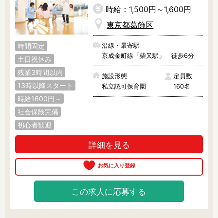
時給：1,500円～1,600円
東京都葛飾区
沿線・最寄駅
時間固定
京成金町線「柴又駅」 徒歩6分
土日祝休み
残業3時間以内
施設形態
定員数
13時以降スタート
私立認可保育園
160名
時給1600円～
社会保険完備
初心者歓迎
詳細を見る
この求人に応募する