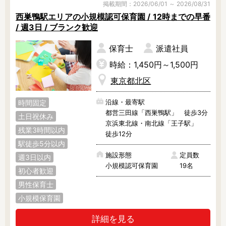
掲載期間：2026/06/01 ～ 2026/08/31
昭島市
あきる野市
稲城市
西巣鴨駅エリアの小規模認可保育園 / 12時までの早番
青梅市
清瀬市
国立市
/ 週3日 / ブランク歓迎
保育士
派遣社員
小金井市
国分寺市
小平市
時給：1,450円～1,500円
狛江市
立川市
多摩市
東京都北区
調布市
西東京市
八王子市
沿線・最寄駅
時間固定
羽村市
東久留米市
東村山市
都営三田線「西巣鴨駅」 徒歩3分
土日祝休み
京浜東北線・南北線「王子駅」
残業3時間以内
東大和市
日野市
府中市
徒歩12分
駅徒歩5分以内
福生市
町田市
三鷹市
施設形態
定員数
週3日以内
小規模認可保育園
19名
初心者歓迎
武蔵野市
武蔵村山市
西多摩郡
男性保育士
小規模保育園
詳細を見る