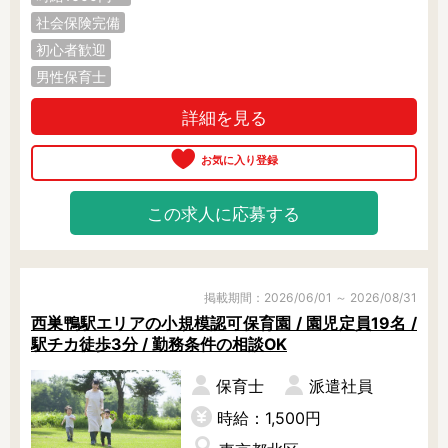
社会保険完備
初心者歓迎
男性保育士
詳細を見る
この求人に応募する
掲載期間：2026/06/01 ～ 2026/08/31
西巣鴨駅エリアの小規模認可保育園 / 園児定員19名 /
駅チカ徒歩3分 / 勤務条件の相談OK
保育士
派遣社員
時給：1,500円