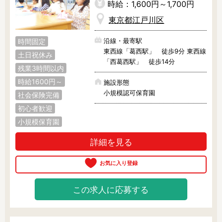
時給：1,600円～1,700円
東京都江戸川区
沿線・最寄駅
時間固定
東西線「葛西駅」 徒歩9分 東西線
土日祝休み
「西葛西駅」 徒歩14分
残業3時間以内
時給1600円～
施設形態
小規模認可保育園
社会保険完備
初心者歓迎
小規模保育園
詳細を見る
この求人に応募する
03-6267-1764
Webで相談する
受付時間 9:00 ～ 24:00