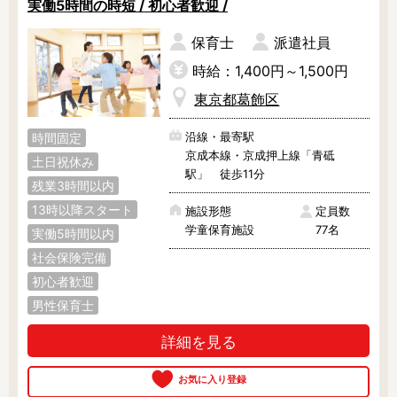
実働5時間の時短 / 初心者歓迎 /
調理補助
看護師
保育事務
その他
保育士
派遣社員
時給：1,400円～1,500円
施設形態
東京都葛飾区
公立保育園
私立認可保育園
沿線・最寄駅
時間固定
認定こども園
幼稚園
京成本線・京成押上線「青砥
土日祝休み
小規模認可保育園
認可外保育園
駅」 徒歩11分
残業3時間以内
病院内保育所
事業所内保育所
13時以降スタート
施設形態
定員数
学童保育施設
児童館
学童保育施設
77名
実働5時間以内
子育て支援センター
児童発達支援事業所
社会保険完備
放課後等デイサービ
テンダーの運営施設
初心者歓迎
ス
男性保育士
その他施設
詳細を見る
特徴
時間固定
土日祝休み