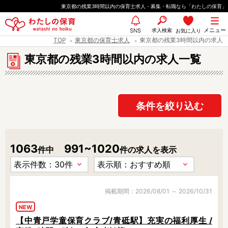
ペ
東京都の残業3時間以内の保育士求人・募集・転職なら「わたしの保育」
ー
都道府県
メニュー
ジ
求人検索
お気に入り
SNS
TOP
東京都の保育士求人
東京都の残業3時間以内の求人
の
先
東京都の残業3時間以内の求人一覧
エリア情報
頭
で
す
条件を絞り込む
雇用形態
1063
991~1020
件中
件の求人を表示
職種
保育士
保育教諭
保育補助
幼稚園教諭
掲載期間：2026/08/01 ～ 2026/10/31
放課後児童支援員
学童スタッフ
NEW
【中青戸学童保育クラブ/青砥駅】充実の福利厚生 /
栄養士
調理師