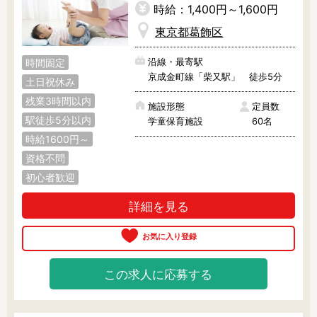
時給：1,400円～1,600円
東京都葛飾区
沿線・最寄駅
時間固定
京成金町線「柴又駅」 徒歩5分
土日祝休み
残業3時間以内
施設形態
定員数
駅徒歩5分以内
学童保育施設
60名
時給1600円～
資格不問
初心者歓迎
詳細を見る
この求人に応募する