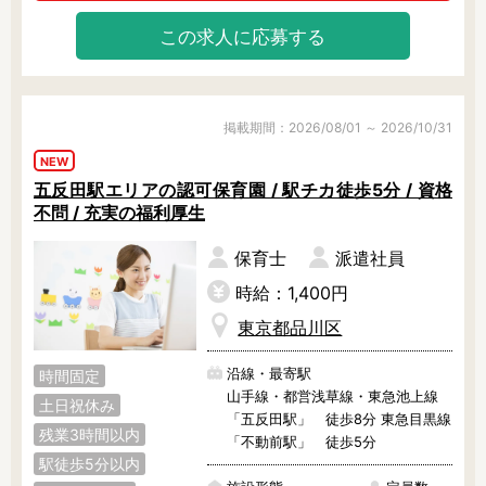
残業3時間以内
駅徒歩5分以内
この求人に応募する
13時までのお仕事
15時までのお仕事
13時以降スタート
16時以降スタート
実働5時間以内
週3日以内
掲載期間：2026/08/01 ～ 2026/10/31
土日祝のお仕事
夜勤のお仕事
NEW
時給1600円～
書類対応なし
五反田駅エリアの認可保育園 / 駅チカ徒歩5分 / 資格
社会保険完備
住宅手当・借上社宅
不問 / 充実の福利厚生
資格不問
初心者歓迎
保育士
派遣社員
男性保育士
当社スタッフ活躍中
時給：1,400円
オープニング求人
マイカー通勤OK
東京都品川区
小規模保育園
社会福祉法人
株式会社
単発保育士として働
沿線・最寄駅
時間固定
く！
山手線・都営浅草線・東急池上線
土日祝休み
「五反田駅」 徒歩8分 東急目黒線
残業3時間以内
「不動前駅」 徒歩5分
月収見込み
駅徒歩5分以内
〜