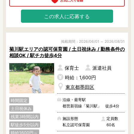
この求人に応募する
掲載期間：2026/06/01 ～ 2026/08/31
菊川駅エリアの認可保育園 / 土日祝休み / 勤務条件の
相談OK / 駅チカ徒歩4分
保育士
派遣社員
時給：1,600円
東京都墨田区
沿線・最寄駅
時間固定
都営新宿線「菊川駅」 徒歩4分
土日祝休み
残業3時間以内
施設形態
定員数
駅徒歩5分以内
私立認可保育園
60名
時給1600円～