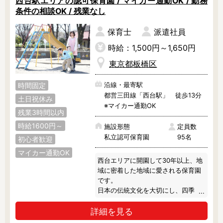
西台駅エリアの認可保育園 / マイカー通勤OK / 勤務
条件の相談OK / 残業なし
保育士
派遣社員
時給：1,500円～1,650円
東京都板橋区
沿線・最寄駅
時間固定
都営三田線「西台駅」 徒歩13分
土日祝休み
※マイカー通勤OK
残業3時間以内
時給1600円～
施設形態
定員数
私立認可保育園
95名
初心者歓迎
マイカー通勤OK
西台エリアに開園して30年以上、地
域に密着した地域に愛される保育園
です。

日本の伝統文化を大切にし、四季
折々の環境の中で子どもたちの成長
詳細を見る
を第一に考えた保育をおこなってい
ます。
