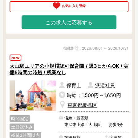
保育園を「施設」ではなく、ひとつ
の大きな家庭・家族ととらえて和気
あいあいと保育をしていますので、
この求人に応募する
安心してご就業いただける環境で
す。

職員を大切にしており、人間関係も
良好なため非常に定着率の高い保育
園です。

掲載期間：2026/08/01 ～ 2026/10/31
少しでも気になる方は、ぜひご相談
NEW
ください。
大山駅エリアの小規模認可保育園 / 週3日からOK / 実
働5時間の時短 / 残業なし
保育士
派遣社員
時給：1,500円～1,650円
東京都板橋区
沿線・最寄駅
時間固定
東武東上線「大山駅」 徒歩6分
土日祝休み
残業3時間以内
施設形態
定員数