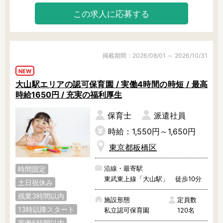
え、促し、

この求人に応募する
小さな成長を喜び合って、日々保育
をしています。

まずは見学からでも大歓迎！

お気軽にお問い合わせください！
掲載期間：2026/08/01 ～ 2026/10/31
NEW
大山駅エリアの認可保育園 / 実働4時間の時短 / 最高
時給1650円 / 充実の福利厚生​
保育士
派遣社員
時給：1,550円～1,650円
東京都板橋区
沿線・最寄駅
時間固定
東武東上線「大山駅」 徒歩10分
土日祝休み
残業3時間以内
施設形態
定員数
13時以降スタート
私立認可保育園
120名
実働5時間以内