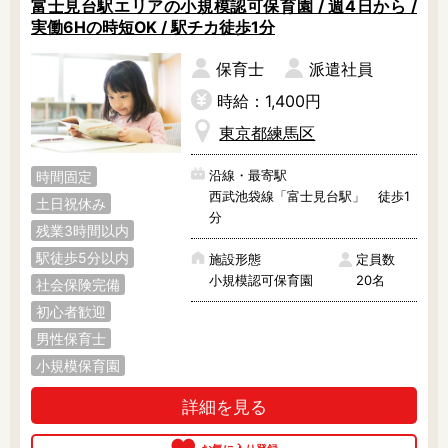
富士見台駅エリアの小規模認可保育園 / 週4日から /
実働6Hの時短OK / 駅チカ徒歩1分
保育士
派遣社員
時給：1,400円
東京都練馬区
沿線・最寄駅
時間固定
西武池袋線「富士見台駅」 徒歩1
土日祝休み
分
残業3時間以内
駅徒歩5分以内
施設形態
定員数
小規模認可保育園
20名
社会保険完備
初心者歓迎
男性保育士
小規模保育園
詳細を見る