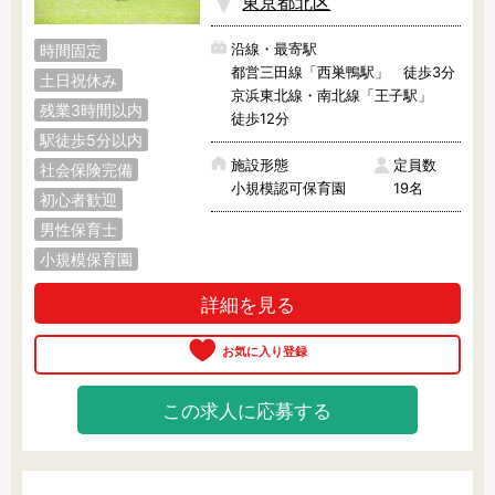
東京都北区
東京23区内で絞り込む
沿線・最寄駅
時間固定
東京23区内
千代田区
中央区
都営三田線「西巣鴨駅」 徒歩3分
土日祝休み
京浜東北線・南北線「王子駅」
残業3時間以内
港区
文京区
新宿区
徒歩12分
駅徒歩5分以内
渋谷区
台東区
墨田区
施設形態
定員数
社会保険完備
小規模認可保育園
19名
初心者歓迎
江東区
荒川区
足立区
男性保育士
葛飾区
江戸川区
品川区
小規模保育園
目黒区
大田区
世田谷区
詳細を見る
中野区
杉並区
練馬区
豊島区
北区
板橋区
この求人に応募する
その他の地域で絞り込む