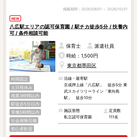
掲載期間：2026/08/01 ～ 2026/10/31
NEW
八広駅エリアの認可保育園 / 駅チカ徒歩5分 / 扶養内
可 / 条件相談可能
保育士
派遣社員
時給：1,500円
東京都墨田区
沿線・最寄駅
時間固定
京成押上線「八広駅」 徒歩5分 東
土日祝休み
武スカイツリーライン「東向島
残業3時間以内
駅」 徒歩10分
駅徒歩5分以内
施設形態
定員数
実働5時間以内
私立認可保育園
111名
社会保険完備
初心者歓迎