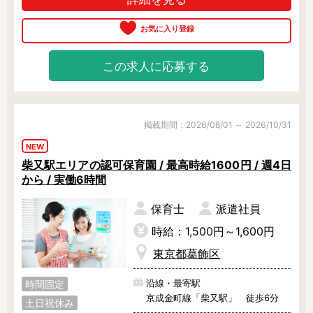
この求人に応募する
掲載期間：2026/08/01 ～ 2026/10/31
NEW
柴又駅エリアの認可保育園 / 最高時給1600円 / 週4日
から / 実働6時間
保育士
派遣社員
時給：1,500円～1,600円
東京都葛飾区
沿線・最寄駅
時間固定
京成金町線「柴又駅」 徒歩6分
土日祝休み