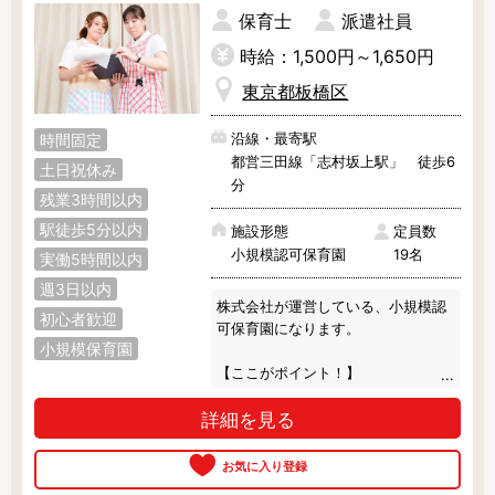
保育士
派遣社員
時給：1,500円～1,650円
東京都板橋区
沿線・最寄駅
時間固定
都営三田線「志村坂上駅」 徒歩6
土日祝休み
分
残業3時間以内
駅徒歩5分以内
施設形態
定員数
小規模認可保育園
19名
実働5時間以内
週3日以内
株式会社が運営している、小規模認
初心者歓迎
可保育園になります。

小規模保育園
【ここがポイント！】

◎小規模保育だから子ども1人1人に
詳細を見る
目が届き、家庭的な雰囲気が魅力♪

担任・クラスの枠を超えて園全体
で、

子どもたち一人ひとりの成長を考