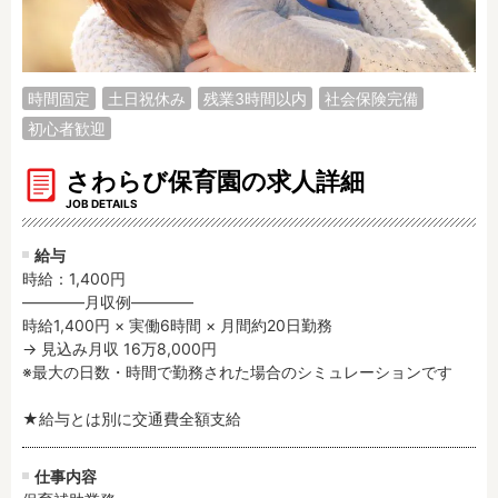
調理補助
看護師
保育事務
その他
時間固定
土日祝休み
残業3時間以内
社会保険完備
施設形態
初心者歓迎
公立保育園
私立認可保育園
認定こども園
幼稚園
さわらび保育園の求人詳細
小規模認可保育園
JOB DETAILS
認可外保育園
病院内保育所
事業所内保育所
給与
学童保育施設
児童館
時給：1,400円
――――月収例――――

子育て支援センター
児童発達支援事業所
時給1,400円 × 実働6時間 × 月間約20日勤務

放課後等デイサービ
テンダーの運営施設
→ 見込み月収 16万8,000円

ス
※最大の日数・時間で勤務された場合のシミュレーションです

その他施設
★給与とは別に交通費全額支給
特徴
仕事内容
時間固定
土日祝休み