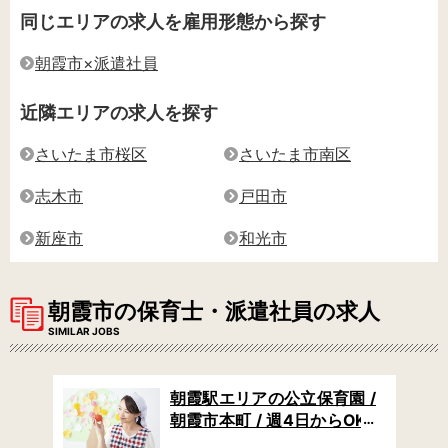
同じエリアの求人を雇用形態から探す
朝霞市×派遣社員
近隣エリアの求人を探す
さいたま市桜区
さいたま市南区
志木市
戸田市
新座市
和光市
朝霞市の保育士・派遣社員の求人
SIMILAR JOBS
 /
朝霞駅エリアの公立保育園 /
 /
朝霞市本町 / 週4日からOK /
み
土日祝休み / フリーや一時預