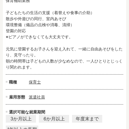
保育補助業務

残業3時間以内
駅徒歩5分以内
子どもたちの生活の支援（着替えや食事の介助）

13時までのお仕事
15時までのお仕事
散歩や外遊びの同行、室内あそび

13時以降スタート
16時以降スタート
環境整備（備品の点検や消毒、清掃）

実働5時間以内
週3日以内
登園の対応

※ピアノができなくても大丈夫です。

土日祝のお仕事
夜勤のお仕事
時給1600円～
書類対応なし
元気に登園するお子さんを迎え入れて、一緒に自由あそびをした
社会保険完備
住宅手当・借上社宅
り、見守ったり。

朝の時間帯は子どもの人数が少なめなので、一人ひとりとじっく
資格不問
初心者歓迎
り関われます。
男性保育士
当社スタッフ活躍中
オープニング求人
マイカー通勤OK
職種
保育士
小規模保育園
社会福祉法人
株式会社
単発保育士として働
雇用形態
派遣社員
く！
選択可能な就業期間
3か月以上
6か月以上
年度末まで
月収見込み
〜