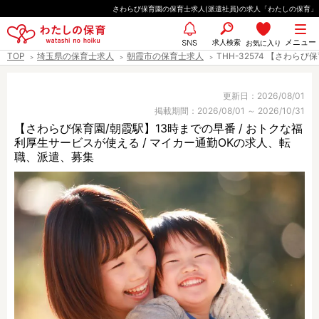
ペ
さわらび保育園の保育士求人(派遣社員)の求人「わたしの保育」
ー
都道府県
メニュー
ジ
求人検索
お気に入り
SNS
TOP
埼玉県の保育士求人
朝霞市の保育士求人
THH-32574 【さわら
の
先
エリア情報
頭
更新日：2026/08/01
掲載期間：2026/08/01 ～ 2026/10/31
で
【さわらび保育園/朝霞駅】13時までの早番 / おトクな福
す
利厚生サービスが使える / マイカー通勤OKの求人、転
雇用形態
職、派遣、募集
職種
保育士
保育教諭
保育補助
幼稚園教諭
放課後児童支援員
学童スタッフ
栄養士
調理師