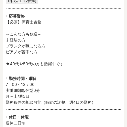
1年以上の長期
フリーワード検索
応募資格
【必須】保育士資格

～こんな方も歓迎～

未経験の方

ブランクが気になる方

ピアノが苦手な方

★40代や50代の方も活躍中です
勤務時間・曜日
7：00～13：00

実働6時間/休憩0分

月～土/週5日

勤務条件の相談可能（時間の調整、週4日の勤務）
休日・休暇
週休二日制
