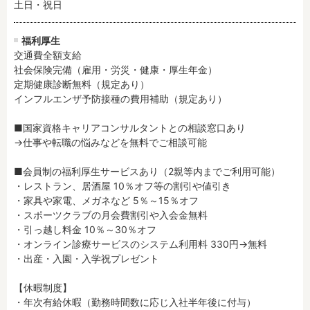
土日・祝日
福利厚生
交通費全額支給

社会保険完備（雇用・労災・健康・厚生年金）

定期健康診断無料（規定あり）

インフルエンザ予防接種の費用補助（規定あり）

■国家資格キャリアコンサルタントとの相談窓口あり

→仕事や転職の悩みなどを無料でご相談可能

■会員制の福利厚生サービスあり（2親等内までご利用可能）

・レストラン、居酒屋 10％オフ等の割引や値引き

・家具や家電、メガネなど 5％～15％オフ

・スポーツクラブの月会費割引や入会金無料

・引っ越し料金 10％～30％オフ

・オンライン診療サービスのシステム利用料 330円→無料

・出産・入園・入学祝プレゼント

【休暇制度】

・年次有給休暇（勤務時間数に応じ入社半年後に付与）
