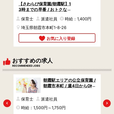
【さわらび保育園/朝霞駅】1
3時までの早番 / おトクな福
利厚生サービスが使える / マ
保育士
派遣社員
時給：1,400円
イカー通勤OK
埼玉県朝霞市本町1-8-26
おすすめの求人
RECOMMENDED JOBS
 /
朝霞駅エリアの公立保育園 /
 書類
朝霞市本町 / 週4日からOK /
んた
土日祝休み / フリーや一時預
かりなど、ご希望や園の状
保育士
派遣社員
況に合わせて保育業務をお
Previous
Next
時給：1,500円～1,750円
時
任せ