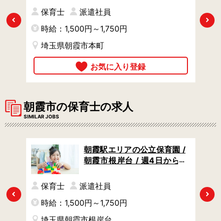
かりなど、ご希望や園の状
円
保育士
派遣社員
況に合わせて保育業務をお
Previous
Next
時給：1,500円～1,750円
時
任せ
埼玉県朝霞市本町
朝霞市の保育士の求人
SIMILAR JOBS
市泉
朝霞駅エリアの公立保育園 /
給1
朝霞市根岸台 / 週4日からO
K /
K / 土日祝休み / フリーや一
かり
時預かりなど、ご希望や園
保育士
派遣社員
て担
の状況に合わせて保育業務
Previous
Next
時給：1,500円～1,750円
時
をお任せ
埼玉県朝霞市根岸台