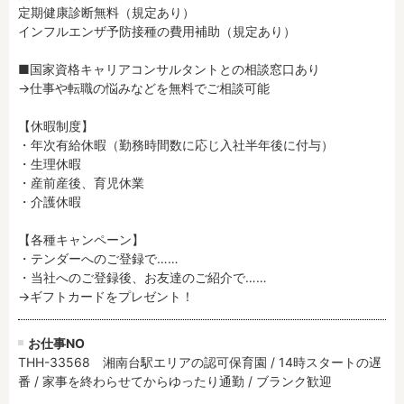
定期健康診断無料（規定あり）

インフルエンザ予防接種の費用補助（規定あり）

■国家資格キャリアコンサルタントとの相談窓口あり

→仕事や転職の悩みなどを無料でご相談可能

【休暇制度】

・年次有給休暇（勤務時間数に応じ入社半年後に付与）

・生理休暇

・産前産後、育児休業

・介護休暇

【各種キャンペーン】

・テンダーへのご登録で……

・当社へのご登録後、お友達のご紹介で……

→ギフトカードをプレゼント！
お仕事NO
THH-33568 湘南台駅エリアの認可保育園 / 14時スタートの遅
番 / 家事を終わらせてからゆったり通勤 / ブランク歓迎