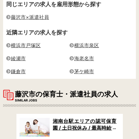
同じエリアの求人を雇用形態から探す
藤沢市×派遣社員
近隣エリアの求人を探す
横浜市戸塚区
横浜市泉区
綾瀬市
海老名市
鎌倉市
茅ケ崎市
藤沢市の保育士・派遣社員の求人
SIMILAR JOBS
認可
湘南台駅エリアの認可保育
教育
園 / 土日祝休み / 最高時給17
から
00円 / 園児定員60名で家庭