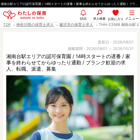
ペ
湘南台駅エリアの認可保育園 / 14時スタートの遅番 / 家事を終わらせてからゆったり通勤 / ブランク歓迎
ー
都道府県
メニュー
ジ
求人検索
お気に入り
SNS
TOP
神奈川県の保育士求人
藤沢市の保育士求人
THH-33568 湘南台
の
先
エリア情報
頭
更新日：2026/08/01
掲載期間：2026/08/01 ～ 2026/10/31
で
湘南台駅エリアの認可保育園 / 14時スタートの遅番 / 家
す
事を終わらせてからゆったり通勤 / ブランク歓迎の求
雇用形態
人、転職、派遣、募集
職種
保育士
保育教諭
保育補助
幼稚園教諭
放課後児童支援員
学童スタッフ
栄養士
調理師