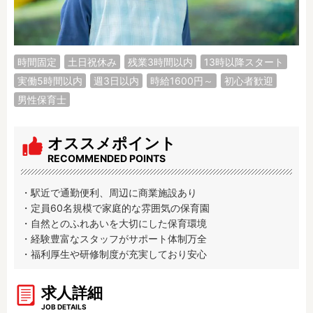
調理補助
看護師
保育事務
その他
時間固定
土日祝休み
残業3時間以内
13時以降スタート
施設形態
実働5時間以内
週3日以内
時給1600円～
初心者歓迎
公立保育園
私立認可保育園
男性保育士
認定こども園
幼稚園
小規模認可保育園
認可外保育園
オススメポイント
病院内保育所
事業所内保育所
RECOMMENDED POINTS
学童保育施設
児童館
子育て支援センター
児童発達支援事業所
・駅近で通勤便利、周辺に商業施設あり

・定員60名規模で家庭的な雰囲気の保育園

放課後等デイサービ
テンダーの運営施設
・自然とのふれあいを大切にした保育環境

ス
・経験豊富なスタッフがサポート体制万全

その他施設
・福利厚生や研修制度が充実しており安心
特徴
求人詳細
時間固定
土日祝休み
JOB DETAILS