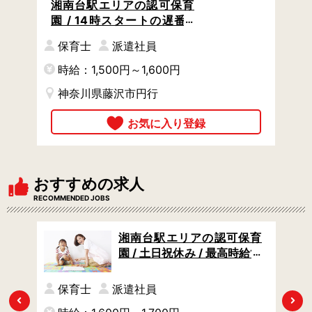
湘南台駅エリアの認可保育
園 / 14時スタートの遅番 /
家事を終わらせてからゆっ
保育士
派遣社員
たり通勤 / ブランク歓迎
時給：1,500円～1,600円
神奈川県藤沢市円行
おすすめの求人
RECOMMENDED JOBS
 /
湘南台駅エリアの認可保育
・ブ
園 / 土日祝休み / 最高時給17
げ社
00円 / 園児定員60名で家庭
的な保育
保育士
派遣社員
Previous
Next