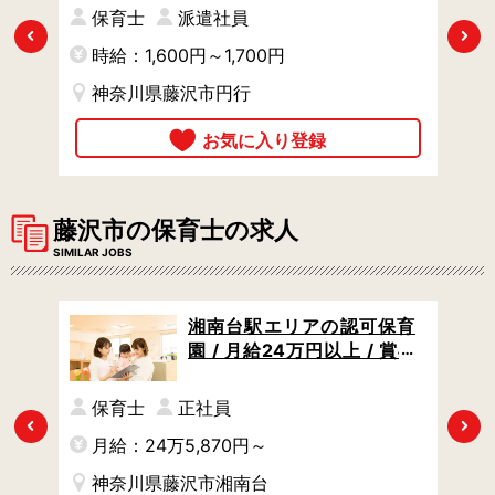
あり
的な保育
保育士
派遣社員
Previous
Next
時給：1,600円～1,700円
神奈川県藤沢市円行
藤沢市の保育士の求人
SIMILAR JOBS
 /
湘南台駅エリアの認可保育
・ブ
園 / 月給24万円以上 / 賞与
げ社
年3回 / 完全週休二日制だか
ら毎週しっかり休める
保育士
正社員
Previous
Next
月給：24万5,870円～
神奈川県藤沢市湘南台