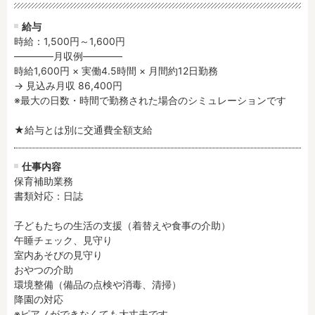
残業3時間以内
駅徒歩5分以内
給与
13時までのお仕事
15時までのお仕事
時給：1,500円～1,600円
13時以降スタート
16時以降スタート
――――月収例――――

時給1,600円 × 実働4.5時間 × 月間約12日勤務

実働5時間以内
週3日以内
→ 見込み月収 86,400円

土日祝のお仕事
夜勤のお仕事
※最大の日数・時間で勤務された場合のシミュレーションです

時給1600円～
書類対応なし
★給与とは別に交通費全額支給
社会保険完備
住宅手当・借上社宅
資格不問
初心者歓迎
仕事内容
男性保育士
当社スタッフ活躍中
保育補助業務

オープニング求人
マイカー通勤OK
書類対応：日誌

小規模保育園
社会福祉法人
子どもたちの生活の支援（着替えや食事の介助）

株式会社
単発保育士として働
午睡チェック、見守り

く！
室内あそびの見守り

おやつの介助

環境整備（備品の点検や消毒、清掃）

月収見込み
降園の対応

〜
※ピアノができなくても大丈夫です。
